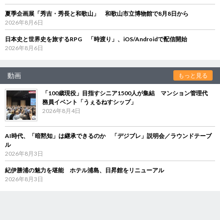
夏季企画展「秀吉・秀長と和歌山」 和歌山市立博物館で8月8日から
2026年8月6日
日本史と世界史を旅するRPG 「時渡り」、iOS/Androidで配信開始
2026年8月6日
動画
もっと見る
「100歳現役」目指すシニア1500人が集結 マンション管理代
務員イベント「うぇるねすシップ」
2026年8月4日
AI時代、「暗黙知」は継承できるのか 「デジブレ」説明会／ラウンドテーブ
ル
2026年8月3日
紀伊勝浦の魅力を堪能 ホテル浦島、日昇館をリニューアル
2026年8月3日