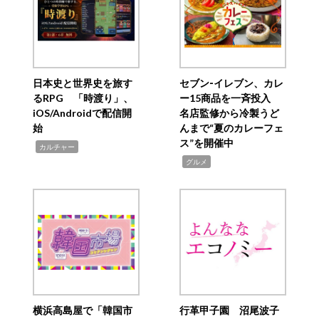
日本史と世界史を旅す
セブン‐イレブン、カレ
るRPG 「時渡り」、
ー15商品を一斉投入
iOS/Androidで配信開
名店監修から冷製うど
始
んまで“夏のカレーフェ
ス”を開催中
,
カルチャー
,
グルメ
横浜高島屋で「韓国市
行革甲子園 沼尾波子