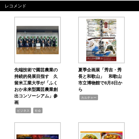
レコメンド
先端技術で園芸農業の
夏季企画展「秀吉・秀
持続的発展目指す 久
長と和歌山」 和歌山
留米工業大学が「ふく
市立博物館で8月8日か
おか未来型園芸農業創
ら
出コンソーシアム」参
,
カルチャー
画
,
,
ビジネス
社会