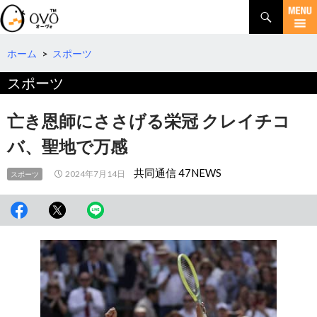
検
索
コ
ン
テ
ホーム
>
スポーツ
ン
スポーツ
ツ
へ
移
亡き恩師にささげる栄冠 クレイチコ
動
バ、聖地で万感
共同通信 47NEWS
2024年7月14日
スポーツ