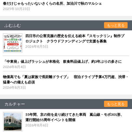
春だけじゃもったいないさくらの名所、加治川で秋のマルシェ
2025年10月23日
ふむふむ
もっと見る
四日市の公害克服の歴史を伝える絵本『スモックリン』制作プ
ロジェクト クラウドファンディングで支援を募集
2026年8月5日
「中東発」値上げラッシュが本格化 飲食料品値上げ、約3年ぶりの多さに
2026年8月4日
物価高でも「夏は家族で長距離ドライブ」 宿泊ドライブ予算4万円超、渋滞・
猛暑への備えも必須
2026年8月3日
カルチャー
もっと見る
55年間、京の街を走り続けてきた車両 嵐山線・モボ301形、
運行開始55周年イベントを開催
2026年8月6日