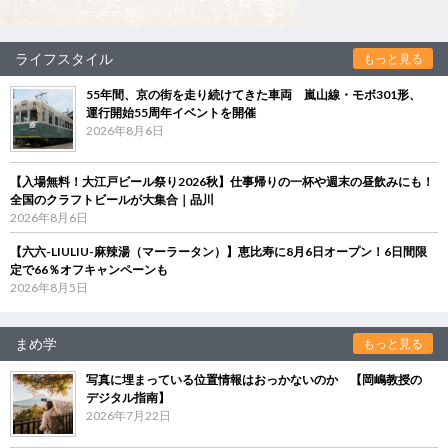
ライフスタイル
もっと見る
55年間、京の街を走り続けてきた車両 嵐山線・モボ301形、
運行開始55周年イベントを開催
2026年8月6日
【入場無料！大江戸ビール祭り2026秋】仕事帰りの一杯や週末の昼飲みにも！
全国のクラフトビールが大集合｜品川
2026年8月6日
【六六-LIULIU-麻辣湯（マーラータン）】恵比寿に8月6日オープン！6日間限
定で66％オフキャンペーンも
2026年8月5日
まめ学
もっと見る
写真に埋まっている位置情報はおっかないのか 【岡嶋教授の
デジタル指南】
2026年7月22日