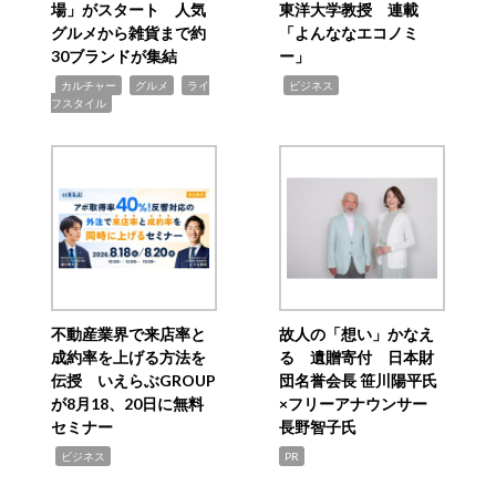
場」がスタート 人気
東洋大学教授 連載
グルメから雑貨まで約
「よんななエコノミ
30ブランドが集結
ー」
,
,
,
,
カルチャー
グルメ
ライ
ビジネス
フスタイル
不動産業界で来店率と
故人の「想い」かなえ
成約率を上げる方法を
る 遺贈寄付 日本財
伝授 いえらぶGROUP
団名誉会長 笹川陽平氏
が8月18、20日に無料
×フリーアナウンサー
セミナー
長野智子氏
,
ビジネス
PR