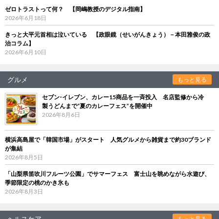
ゼロトラストって何？ 【岡嶋教授のデジタル指南】
2026年6月18日
きっと大平元首相は泣いている 【政眼鏡（せいがんきょう）－本田雅俊の政
治コラム】
2026年6月10日
グルメ
もっと見る
セブン‐イレブン、カレー15商品を一斉投入 名店監修から冷
製うどんまで“夏のカレーフェス”を開催中
2026年8月6日
横浜高島屋で「韓国市場」がスタート 人気グルメから雑貨まで約30ブランド
が集結
2026年8月5日
「山梨県笛吹川フルーツ公園」でサマーフェス 富士山を眺めながら水遊び、
季節限定の桃のかき氷も
2026年8月3日
ヘルスケア
もっと見る