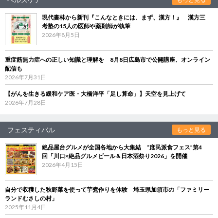
現代書林から新刊『こんなときには、まず、漢方！』 漢方三
考塾の15人の医師や薬剤師が執筆
2026年8月5日
重症筋無力症への正しい知識と理解を 8月8日広島市で公開講座、オンライン
配信も
2026年7月31日
【がんを生きる緩和ケア医・大橋洋平「足し算命」】天空を見上げて
2026年7月28日
フェスティバル
もっと見る
絶品屋台グルメが全国各地から大集結 “庶民派食フェス”第4
回「川口×絶品グルメビール＆日本酒祭り2026」を開催
2026年4月15日
自分で収穫した秋野菜を使って芋煮作りを体験 埼玉県加須市の「ファミリー
ランドむさしの村」
2025年11月4日