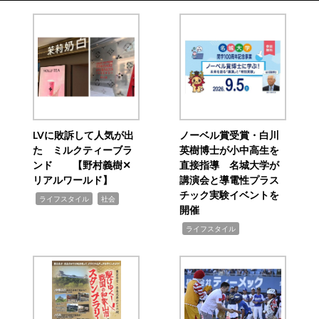
LVに敗訴して人気が出
ノーベル賞受賞・白川
た ミルクティーブラ
英樹博士が小中高生を
ンド 【野村義樹✕
直接指導 名城大学が
リアルワールド】
講演会と導電性プラス
チック実験イベントを
,
,
ライフスタイル
社会
開催
,
ライフスタイル