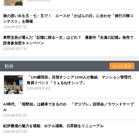
旅の思い出を五・七・五で！ エースが「かばんの日」に合わせ「旅行川柳コ
ンテスト」を開催
2026年8月7日
東野圭吾が選んだ「記憶に残る一文」はどれ？ 最新作『永遠の記憶』発売で
読者参加型キャンペーン
2026年8月7日
動画
もっと見る
「100歳現役」目指すシニア1500人が集結 マンション管理代
務員イベント「うぇるねすシップ」
2026年8月4日
AI時代、「暗黙知」は継承できるのか 「デジブレ」説明会／ラウンドテーブ
ル
2026年8月3日
紀伊勝浦の魅力を堪能 ホテル浦島、日昇館をリニューアル
2026年8月3日