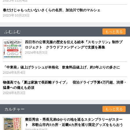
2025年11月4日
春だけじゃもったいないさくらの名所、加治川で秋のマルシェ
2025年10月23日
ふむふむ
もっと見る
四日市の公害克服の歴史を伝える絵本『スモックリン』制作プ
ロジェクト クラウドファンディングで支援を募集
2026年8月5日
「中東発」値上げラッシュが本格化 飲食料品値上げ、約3年ぶりの多さに
2026年8月4日
物価高でも「夏は家族で長距離ドライブ」 宿泊ドライブ予算4万円超、渋滞・
猛暑への備えも必須
2026年8月3日
カルチャー
もっと見る
豊臣秀吉・秀長兄弟ゆかりの地を巡るスタンプラリーがスター
ト 和歌山市内5カ所・近畿6カ所を巡り限定グッズをもらおう
2026年8月8日