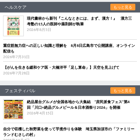
ヘルスケア
もっと見る
現代書林から新刊『こんなときには、まず、漢方！』 漢方三
考塾の15人の医師や薬剤師が執筆
2026年8月5日
重症筋無力症への正しい知識と理解を 8月8日広島市で公開講座、オンライン
配信も
2026年7月31日
【がんを生きる緩和ケア医・大橋洋平「足し算命」】天空を見上げて
2026年7月28日
フェスティバル
もっと見る
絶品屋台グルメが全国各地から大集結 “庶民派食フェス”第4
回「川口×絶品グルメビール＆日本酒祭り2026」を開催
2026年4月15日
自分で収穫した秋野菜を使って芋煮作りを体験 埼玉県加須市の「ファミリー
ランドむさしの村」