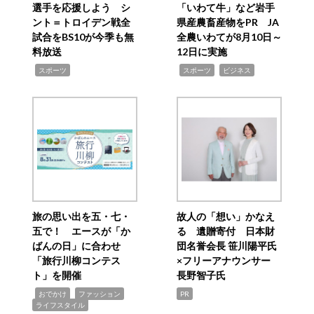
選手を応援しよう シ
「いわて牛」など岩手
ント＝トロイデン戦全
県産農畜産物をPR JA
試合をBS10が今季も無
全農いわてが8月10日～
料放送
12日に実施
,
,
,
スポーツ
スポーツ
ビジネス
旅の思い出を五・七・
故人の「想い」かなえ
五で！ エースが「か
る 遺贈寄付 日本財
ばんの日」に合わせ
団名誉会長 笹川陽平氏
「旅行川柳コンテス
×フリーアナウンサー
ト」を開催
長野智子氏
,
,
,
おでかけ
ファッション
PR
ライフスタイル