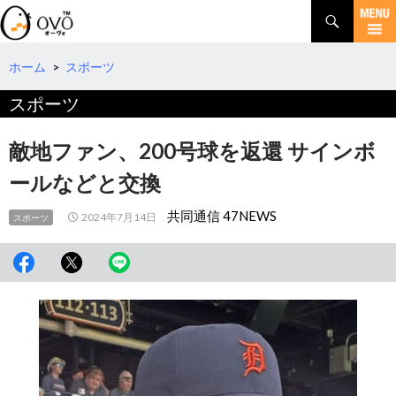
検
索
コ
ン
テ
ホーム
>
スポーツ
ン
スポーツ
ツ
へ
移
敵地ファン、200号球を返還 サインボ
動
ールなどと交換
共同通信 47NEWS
2024年7月14日
スポーツ