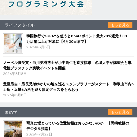
ライフスタイル
もっと見る
韓国旅行でau PAYを使うとPontaポイント最大20％還元！30
万店舗以上が対象に【9月30日まで】
2026年8月8日
ノーベル賞受賞・白川英樹博士が小中高生を直接指導 名城大学が講演会と導
電性プラスチック実験イベントを開催
2026年8月8日
豊臣秀吉・秀長兄弟ゆかりの地を巡るスタンプラリーがスタート 和歌山市内5
カ所・近畿6カ所を巡り限定グッズをもらおう
2026年8月8日
まめ学
もっと見る
写真に埋まっている位置情報はおっかないのか 【岡嶋教授の
デジタル指南】
2026年7月22日