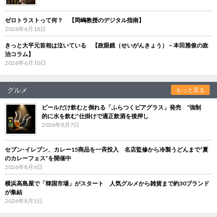
ゼロトラストって何？ 【岡嶋教授のデジタル指南】
2026年6月18日
きっと大平元首相は泣いている 【政眼鏡（せいがんきょう）－本田雅俊の政
治コラム】
2026年6月10日
グルメ
もっと見る
ビールだけ飲むと倒れる「ふらつくビアグラス」発売 “強制
的に水を飲む”仕掛けで適正飲酒を後押し
2026年8月7日
セブン‐イレブン、カレー15商品を一斉投入 名店監修から冷製うどんまで“夏
のカレーフェス”を開催中
2026年8月6日
横浜高島屋で「韓国市場」がスタート 人気グルメから雑貨まで約30ブランド
が集結
2026年8月5日