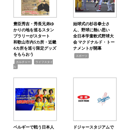
豊臣秀吉・秀長兄弟ゆ
始球式の杉谷拳士さ
かりの地を巡るスタン
ん、野球に熱い思い
プラリーがスタート
全日本学童軟式野球大
和歌山市内5カ所・近畿
会 マクドナルド・トー
6カ所を巡り限定グッズ
ナメントが開幕
をもらおう
,
スポーツ
,
,
カルチャー
ライフスタイ
ル
ベルギーで戦う日本人
ドジャースタジアムで