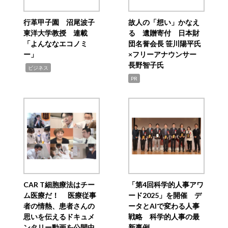
行革甲子園 沼尾波子
故人の「想い」かなえ
東洋大学教授 連載
る 遺贈寄付 日本財
「よんななエコノミ
団名誉会長 笹川陽平氏
ー」
×フリーアナウンサー
長野智子氏
,
ビジネス
PR
CAR T細胞療法はチー
「第4回科学的人事アワ
ム医療だ！ 医療従事
ード2025」を開催 デ
者の情熱、患者さんの
ータとAIで変わる人事
思いを伝えるドキュメ
戦略 科学的人事の最
ンタリー動画を公開中
新事例