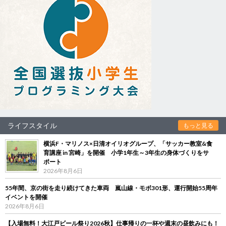
ライフスタイル
もっと見る
横浜F・マリノス×日清オイリオグループ、「サッカー教室&食
育講座 in 宮崎」を開催 小学1年生～3年生の身体づくりをサ
ポート
2026年8月6日
55年間、京の街を走り続けてきた車両 嵐山線・モボ301形、運行開始55周年
イベントを開催
2026年8月6日
【入場無料！大江戸ビール祭り2026秋】仕事帰りの一杯や週末の昼飲みにも！