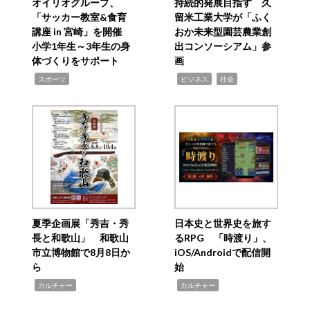
オイリオグループ、
持続的発展目指す 久
「サッカー教室&食育
留米工業大学が「ふく
講座 in 宮崎」を開催
おか未来型園芸農業創
小学1年生～3年生の身
出コンソーシアム」参
体づくりをサポート
画
,
,
,
スポーツ
ビジネス
社会
夏季企画展「秀吉・秀
日本史と世界史を旅す
長と和歌山」 和歌山
るRPG 「時渡り」、
市立博物館で8月8日か
iOS/Androidで配信開
ら
始
,
,
カルチャー
カルチャー