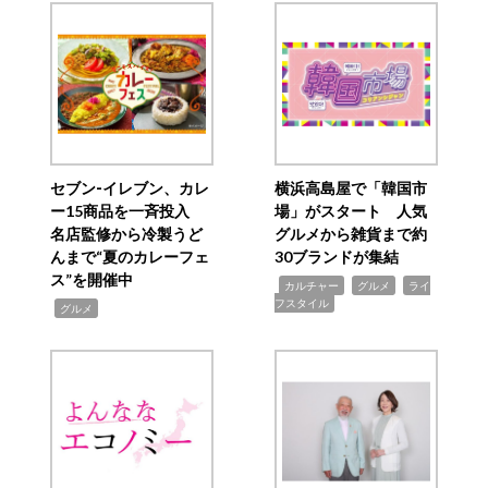
セブン‐イレブン、カレ
横浜高島屋で「韓国市
ー15商品を一斉投入
場」がスタート 人気
名店監修から冷製うど
グルメから雑貨まで約
んまで“夏のカレーフェ
30ブランドが集結
ス”を開催中
,
,
,
カルチャー
グルメ
ライ
フスタイル
,
グルメ