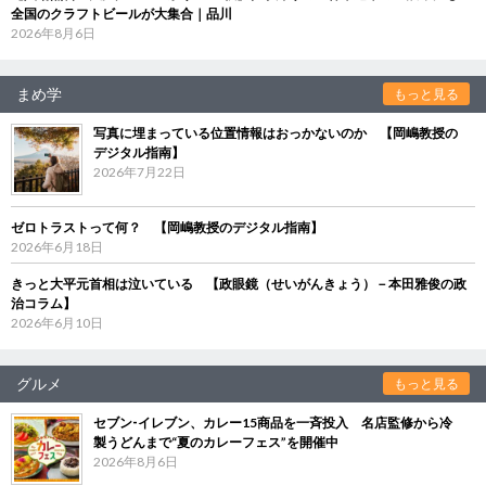
全国のクラフトビールが大集合｜品川
2026年8月6日
まめ学
もっと見る
写真に埋まっている位置情報はおっかないのか 【岡嶋教授の
デジタル指南】
2026年7月22日
ゼロトラストって何？ 【岡嶋教授のデジタル指南】
2026年6月18日
きっと大平元首相は泣いている 【政眼鏡（せいがんきょう）－本田雅俊の政
治コラム】
2026年6月10日
グルメ
もっと見る
セブン‐イレブン、カレー15商品を一斉投入 名店監修から冷
製うどんまで“夏のカレーフェス”を開催中
2026年8月6日