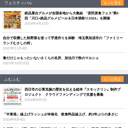
フェスティバル
もっと見る
絶品屋台グルメが全国各地から大集結 “庶民派食フェス”第4
回「川口×絶品グルメビール＆日本酒祭り2026」を開催
2026年4月15日
自分で収穫した秋野菜を使って芋煮作りを体験 埼玉県加須市の「ファミリー
ランドむさしの村」
2025年11月4日
春だけじゃもったいないさくらの名所、加治川で秋のマルシェ
2025年10月23日
ふむふむ
もっと見る
四日市の公害克服の歴史を伝える絵本『スモックリン』制作プ
ロジェクト クラウドファンディングで支援を募集
2026年8月5日
「中東発」値上げラッシュが本格化 飲食料品値上げ、約3年ぶりの多さに
2026年8月4日