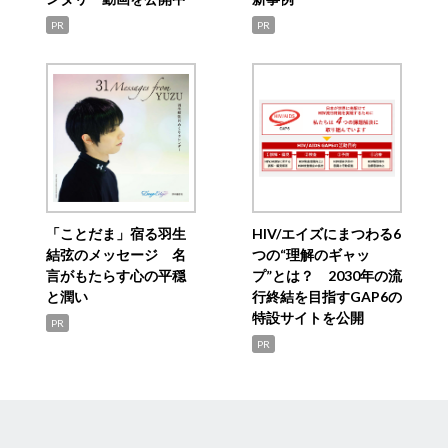
PR
PR
「ことだま」宿る羽生
HIV/エイズにまつわる6
結弦のメッセージ 名
つの“理解のギャッ
言がもたらす心の平穏
プ”とは？ 2030年の流
と潤い
行終結を目指すGAP6の
特設サイトを公開
PR
PR