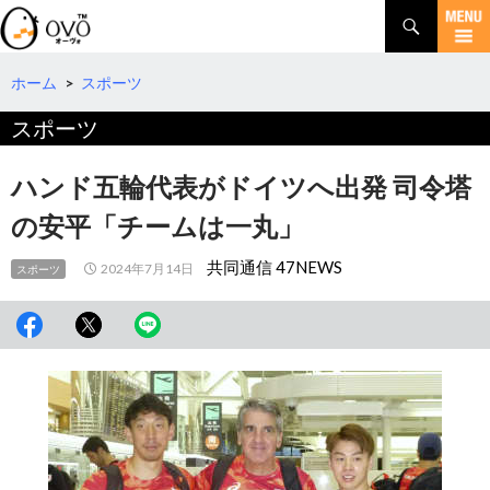
検
索
コ
ン
テ
ホーム
>
スポーツ
ン
スポーツ
ツ
へ
移
ハンド五輪代表がドイツへ出発 司令塔
動
の安平「チームは一丸」
共同通信 47NEWS
2024年7月14日
スポーツ