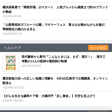
横浜高島屋で「韓国市場」がスタート 人気グルメから雑貨まで約30ブランド
が集結
2026年8月5日
「山梨県笛吹川フルーツ公園」でサマーフェス 富士山を眺めながら水遊び、
季節限定の桃のかき氷も
2026年8月3日
ヘルスケア
もっと見る
現代書林から新刊『こんなときには、まず、漢方！』 漢方三
考塾の15人の医師や薬剤師が執筆
2026年8月5日
重症筋無力症への正しい知識と理解を 8月8日広島市で公開講座、オンライン
配信も
2026年7月31日
【がんを生きる緩和ケア医・大橋洋平「足し算命」】天空を見上げて
2026年7月28日