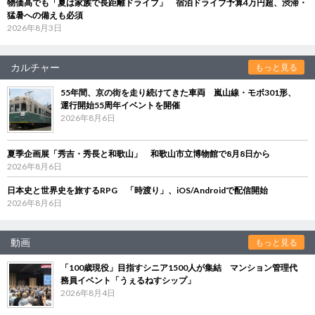
物価高でも「夏は家族で長距離ドライブ」 宿泊ドライブ予算4万円超、渋滞・
猛暑への備えも必須
2026年8月3日
カルチャー
もっと見る
55年間、京の街を走り続けてきた車両 嵐山線・モボ301形、
運行開始55周年イベントを開催
2026年8月6日
夏季企画展「秀吉・秀長と和歌山」 和歌山市立博物館で8月8日から
2026年8月6日
日本史と世界史を旅するRPG 「時渡り」、iOS/Androidで配信開始
2026年8月6日
動画
もっと見る
「100歳現役」目指すシニア1500人が集結 マンション管理代
務員イベント「うぇるねすシップ」
2026年8月4日