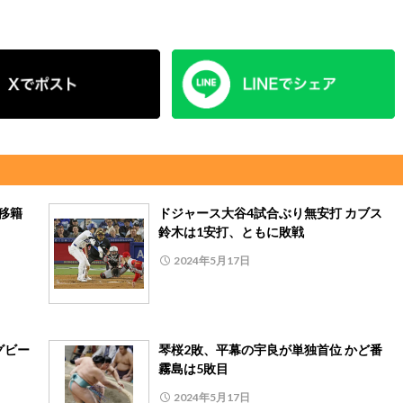
移籍
ドジャース大谷4試合ぶり無安打 カブス
鈴木は1安打、ともに敗戦
2024年5月17日
グビー
琴桜2敗、平幕の宇良が単独首位 かど番
霧島は5敗目
2024年5月17日