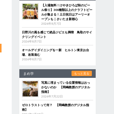
【入場無料！けやきひろば秋のビー
ル祭り】300種類以上のクラフトビー
ルが集まる！土日祝日はアーリーオ
ープンも｜さいたま新都心
2026年8月7日
日野川の風を感じて絶品ジビエも満喫 鳥取のサイ
クリングイベント
2026年8月7日
オールデイダイニングを一新 ヒルトン東京お台
場、改装進む
2026年8月7日
まめ学
もっと見る
写真に埋まっている位置情報はおっ
かないのか 【岡嶋教授のデジタル
指南】
2026年7月22日
ゼロトラストって何？ 【岡嶋教授のデジタル指
南】