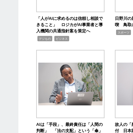
「人がAIに求めるのは信頼し相談で
日野川の
きること」 ロジカがAI事業者と導
喫 鳥取
入機関の共通指針案を策定へ
,
スポーツ
,
,
デジもの
ビジネス
AIは「手段」、最終責任は「人間の
故人の「
判断」 「法の支配」という「傘」
付 日本