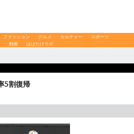
ファッション
グルメ
カルチャー
スポーツ
ス
動画
はばたけラボ
率5割復帰