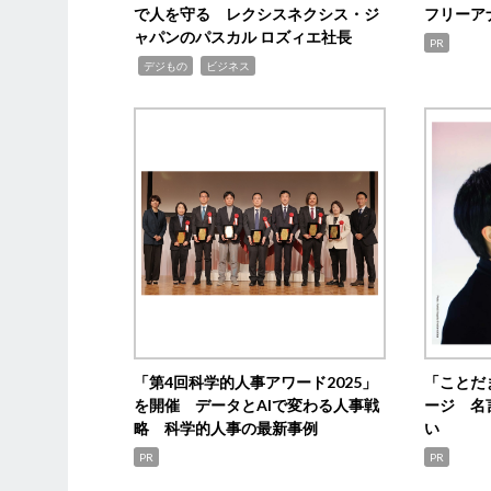
で人を守る レクシスネクシス・ジ
フリーア
ャパンのパスカル ロズィエ社長
PR
,
,
デジもの
ビジネス
「第4回科学的人事アワード2025」
「ことだ
を開催 データとAIで変わる人事戦
ージ 名
略 科学的人事の最新事例
い
PR
PR