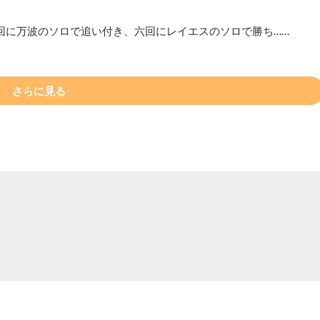
四回に万波のソロで追い付き、六回にレイエスのソロで勝ち……
さらに見る