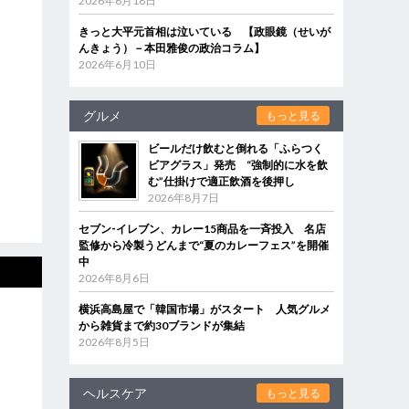
2026年6月18日
きっと大平元首相は泣いている 【政眼鏡（せいが
んきょう）－本田雅俊の政治コラム】
2026年6月10日
グルメ
もっと見る
ビールだけ飲むと倒れる「ふらつく
ビアグラス」発売 “強制的に水を飲
む”仕掛けで適正飲酒を後押し
2026年8月7日
セブン‐イレブン、カレー15商品を一斉投入 名店
監修から冷製うどんまで“夏のカレーフェス”を開催
中
2026年8月6日
横浜高島屋で「韓国市場」がスタート 人気グルメ
から雑貨まで約30ブランドが集結
2026年8月5日
ヘルスケア
もっと見る