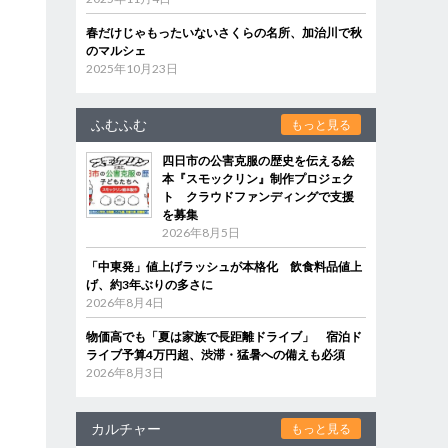
春だけじゃもったいないさくらの名所、加治川で秋
のマルシェ
2025年10月23日
ふむふむ
もっと見る
四日市の公害克服の歴史を伝える絵
本『スモックリン』制作プロジェク
ト クラウドファンディングで支援
を募集
2026年8月5日
「中東発」値上げラッシュが本格化 飲食料品値上
げ、約3年ぶりの多さに
2026年8月4日
物価高でも「夏は家族で長距離ドライブ」 宿泊ド
ライブ予算4万円超、渋滞・猛暑への備えも必須
2026年8月3日
カルチャー
もっと見る