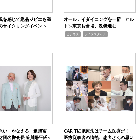
風を感じて絶品ジビエも満
オールデイダイニングを一新 ヒル
のサイクリングイベント
トン東京お台場、改装進む
,
,
ビジネス
ライフスタイル
想い」かなえる 遺贈寄
CAR T細胞療法はチーム医療だ！
財団名誉会長 笹川陽平氏×
医療従事者の情熱、患者さんの思い