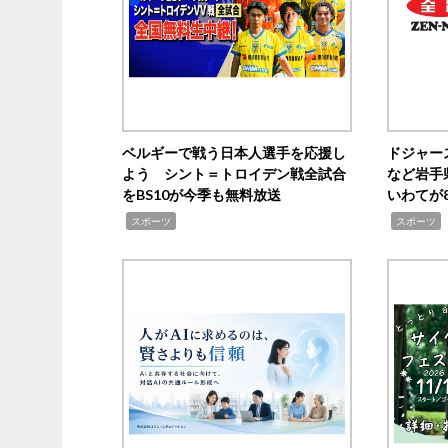
ベルギーで戦う日本人選手を応援し
ドジャー
よう シント＝トロイデン戦全試合
など岩手
をBS10が今季も無料放送
いわてが8
,
,
,
スポーツ
スポーツ