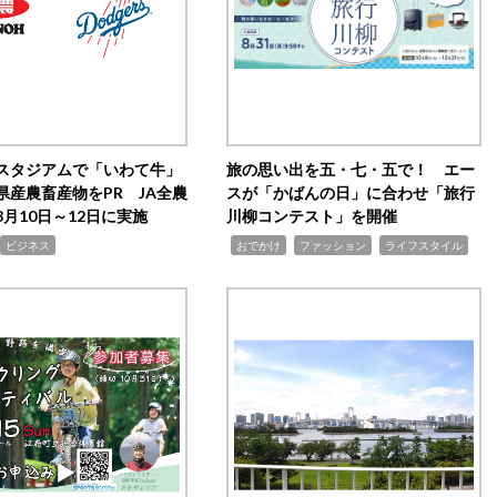
スタジアムで「いわて牛」
旅の思い出を五・七・五で！ エー
県産農畜産物をPR JA全農
スが「かばんの日」に合わせ「旅行
月10日～12日に実施
川柳コンテスト」を開催
,
,
,
ビジネス
おでかけ
ファッション
ライフスタイル