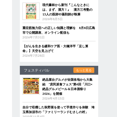
現代書林から新刊『こんなときに
は、まず、漢方！』 漢方三考塾の
15人の医師や薬剤師が執筆
2026年8月5日
重症筋無力症への正しい知識と理解を 8月8日広島
市で公開講座、オンライン配信も
2026年7月31日
【がんを生きる緩和ケア医・大橋洋平「足し算
命」】天空を見上げて
2026年7月28日
フェスティバル
もっと見る
絶品屋台グルメが全国各地から大集
結 “庶民派食フェス”第4回「川口×
絶品グルメビール＆日本酒祭り
2026」を開催
2026年4月15日
自分で収穫した秋野菜を使って芋煮作りを体験 埼
玉県加須市の「ファミリーランドむさしの村」
2025年11月4日