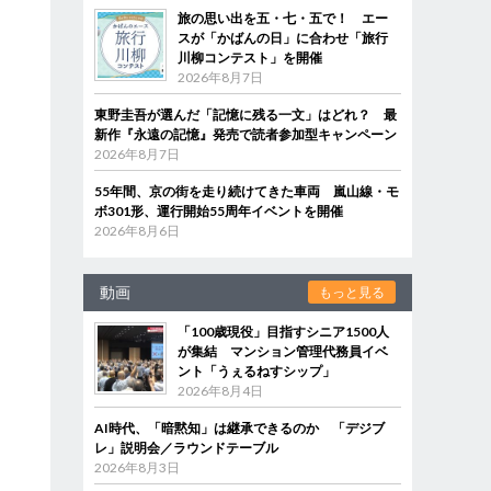
旅の思い出を五・七・五で！ エー
スが「かばんの日」に合わせ「旅行
川柳コンテスト」を開催
2026年8月7日
東野圭吾が選んだ「記憶に残る一文」はどれ？ 最
新作『永遠の記憶』発売で読者参加型キャンペーン
2026年8月7日
55年間、京の街を走り続けてきた車両 嵐山線・モ
ボ301形、運行開始55周年イベントを開催
2026年8月6日
動画
もっと見る
「100歳現役」目指すシニア1500人
が集結 マンション管理代務員イベ
ント「うぇるねすシップ」
2026年8月4日
AI時代、「暗黙知」は継承できるのか 「デジブ
レ」説明会／ラウンドテーブル
2026年8月3日