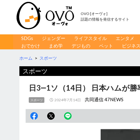
OVO [オーヴォ]
話題の情報を発信するサイト
コンテンツへ移動
検
SDGs
ジェンダー
ライフスタイル
エンタメ
索
おでかけ
まめ学
デジもの
ペット
ビジネ
ホーム
>
スポーツ
スポーツ
日3―1ソ（14日） 日本ハムが勝
共同通信 47NEWS
2024年7月14日
スポーツ