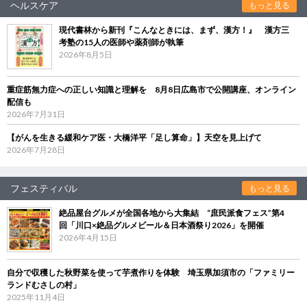
ヘルスケア
もっと見る
現代書林から新刊『こんなときには、まず、漢方！』 漢方三
考塾の15人の医師や薬剤師が執筆
2026年8月5日
重症筋無力症への正しい知識と理解を 8月8日広島市で公開講座、オンライン
配信も
2026年7月31日
【がんを生きる緩和ケア医・大橋洋平「足し算命」】天空を見上げて
2026年7月28日
フェスティバル
もっと見る
絶品屋台グルメが全国各地から大集結 “庶民派食フェス”第4
回「川口×絶品グルメビール＆日本酒祭り2026」を開催
2026年4月15日
自分で収穫した秋野菜を使って芋煮作りを体験 埼玉県加須市の「ファミリー
ランドむさしの村」
2025年11月4日