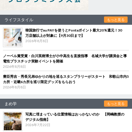
ライフスタイル
もっと見る
韓国旅行でau PAYを使うとPontaポイント最大20％還元！30
万店舗以上が対象に【9月30日まで】
2026年8月8日
ノーベル賞受賞・白川英樹博士が小中高生を直接指導 名城大学が講演会と導
電性プラスチック実験イベントを開催
2026年8月8日
豊臣秀吉・秀長兄弟ゆかりの地を巡るスタンプラリーがスタート 和歌山市内5
カ所・近畿6カ所を巡り限定グッズをもらおう
2026年8月8日
まめ学
もっと見る
写真に埋まっている位置情報はおっかないのか 【岡嶋教授の
デジタル指南】
2026年7月22日