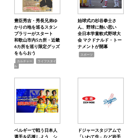
豊臣秀吉・秀長兄弟ゆ
始球式の杉谷拳士さ
かりの地を巡るスタン
ん、野球に熱い思い
プラリーがスタート
全日本学童軟式野球大
和歌山市内5カ所・近畿
会 マクドナルド・トー
6カ所を巡り限定グッズ
ナメントが開幕
をもらおう
,
スポーツ
,
,
カルチャー
ライフスタイ
ル
ベルギーで戦う日本人
ドジャースタジアムで
選手を応援しよう シ
「いわて牛」など岩手