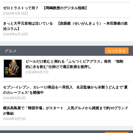
ゼロトラストって何？ 【岡嶋教授のデジタル指南】
2026年6月18日
きっと大平元首相は泣いている 【政眼鏡（せいがんきょう）－本田雅俊の政
治コラム】
2026年6月10日
グルメ
もっと見る
ビールだけ飲むと倒れる「ふらつくビアグラス」発売 “強制
的に水を飲む”仕掛けで適正飲酒を後押し
2026年8月7日
セブン‐イレブン、カレー15商品を一斉投入 名店監修から冷製うどんまで“夏
のカレーフェス”を開催中
2026年8月6日
横浜高島屋で「韓国市場」がスタート 人気グルメから雑貨まで約30ブランド
が集結
2026年8月5日