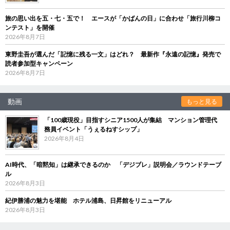
旅の思い出を五・七・五で！ エースが「かばんの日」に合わせ「旅行川柳コ
ンテスト」を開催
2026年8月7日
東野圭吾が選んだ「記憶に残る一文」はどれ？ 最新作『永遠の記憶』発売で
読者参加型キャンペーン
2026年8月7日
動画
もっと見る
「100歳現役」目指すシニア1500人が集結 マンション管理代
務員イベント「うぇるねすシップ」
2026年8月4日
AI時代、「暗黙知」は継承できるのか 「デジブレ」説明会／ラウンドテーブ
ル
2026年8月3日
紀伊勝浦の魅力を堪能 ホテル浦島、日昇館をリニューアル
2026年8月3日