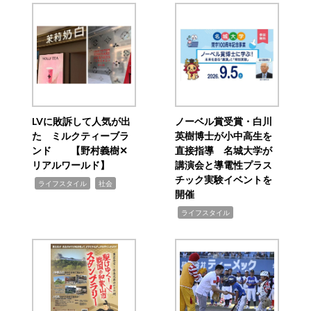
LVに敗訴して人気が出
ノーベル賞受賞・白川
た ミルクティーブラ
英樹博士が小中高生を
ンド 【野村義樹✕
直接指導 名城大学が
リアルワールド】
講演会と導電性プラス
チック実験イベントを
,
,
ライフスタイル
社会
開催
,
ライフスタイル