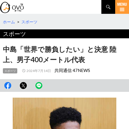
検
索
コ
ン
テ
ホーム
>
スポーツ
ン
スポーツ
ツ
へ
移
中島「世界で勝負したい」と決意 陸
動
上、男子400メートル代表
共同通信 47NEWS
2024年7月14日
スポーツ