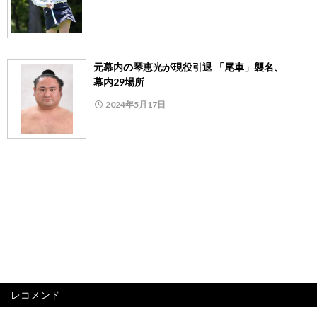
元幕内の琴恵光が現役引退 「尾車」襲名、
幕内29場所
2024年5月17日
レコメンド