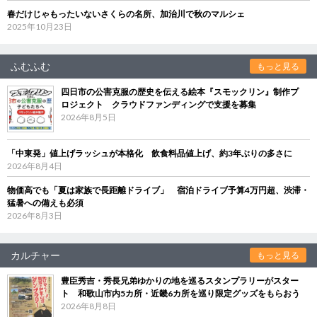
春だけじゃもったいないさくらの名所、加治川で秋のマルシェ
2025年10月23日
ふむふむ
もっと見る
四日市の公害克服の歴史を伝える絵本『スモックリン』制作プ
ロジェクト クラウドファンディングで支援を募集
2026年8月5日
「中東発」値上げラッシュが本格化 飲食料品値上げ、約3年ぶりの多さに
2026年8月4日
物価高でも「夏は家族で長距離ドライブ」 宿泊ドライブ予算4万円超、渋滞・
猛暑への備えも必須
2026年8月3日
カルチャー
もっと見る
豊臣秀吉・秀長兄弟ゆかりの地を巡るスタンプラリーがスター
ト 和歌山市内5カ所・近畿6カ所を巡り限定グッズをもらおう
2026年8月8日