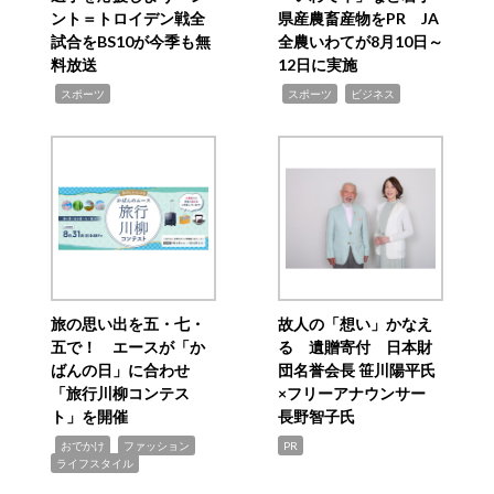
ント＝トロイデン戦全
県産農畜産物をPR JA
試合をBS10が今季も無
全農いわてが8月10日～
料放送
12日に実施
,
,
,
スポーツ
スポーツ
ビジネス
旅の思い出を五・七・
故人の「想い」かなえ
五で！ エースが「か
る 遺贈寄付 日本財
ばんの日」に合わせ
団名誉会長 笹川陽平氏
「旅行川柳コンテス
×フリーアナウンサー
ト」を開催
長野智子氏
,
,
,
おでかけ
ファッション
PR
ライフスタイル