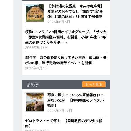
【京都 湯の花温泉・すみや亀峰菴】
夏限定のおもてなし「旅館で“涼”を
楽しむ夏の休日」8月末まで開催中
2026年8月6日
横浜F・マリノス×日清オイリオグループ、「サッカ
ー教室&食育講座 in 宮崎」を開催 小学1年生～3年
生の身体づくりをサポート
2026年8月6日
55年間、京の街を走り続けてきた車両 嵐山線・モ
ボ301形、運行開始55周年イベントを開催
2026年8月6日
まめ学
もっと見る
写真に埋まっている位置情報はおっ
かないのか 【岡嶋教授のデジタル
指南】
2026年7月22日
ゼロトラストって何？ 【岡嶋教授のデジタル指
南】