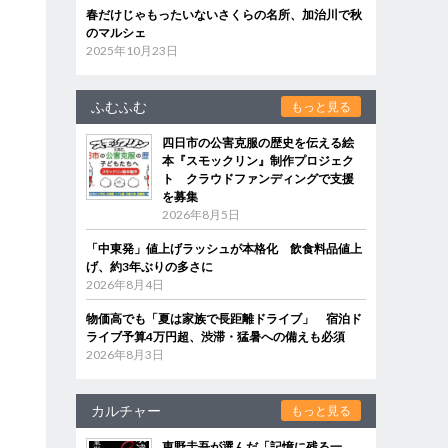
春だけじゃもったいないさくらの名所、加治川で秋
のマルシェ
2025年10月23日
ふむふむ
もっと見る
四日市の公害克服の歴史を伝える絵
本『スモックリン』制作プロジェク
ト クラウドファンディングで支援
を募集
2026年8月5日
「中東発」値上げラッシュが本格化 飲食料品値上
げ、約3年ぶりの多さに
2026年8月4日
物価高でも「夏は家族で長距離ドライブ」 宿泊ド
ライブ予算4万円超、渋滞・猛暑への備えも必須
2026年8月3日
カルチャー
もっと見る
東野圭吾が選んだ「記憶に残る一