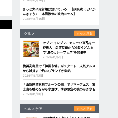
2026年6月18日
きっと大平元首相は泣いている 【政眼鏡（せいが
んきょう）－本田雅俊の政治コラム】
2026年6月10日
グルメ
もっと見る
セブン‐イレブン、カレー15商品を一
斉投入 名店監修から冷製うどんま
で“夏のカレーフェス”を開催中
2026年8月6日
横浜高島屋で「韓国市場」がスタート 人気グルメ
から雑貨まで約30ブランドが集結
2026年8月5日
「山梨県笛吹川フルーツ公園」でサマーフェス 富
士山を眺めながら水遊び、季節限定の桃のかき氷も
2026年8月3日
ヘルスケア
もっと見る