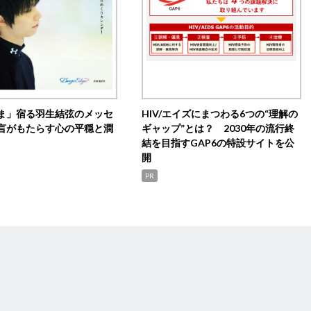
ま」宿る羽生結弦のメッセ
HIV/エイズにまつわる6つの“理解の
言がもたらす心の平穏と潤
ギャップ”とは？ 2030年の流行終
結を目指すGAP6の特設サイトを公
開
PR