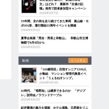
文」はどれ？ 最新作『永遠の記
憶』発売で読者参加型キャンペーン
2026年8月7日
55年間、京の街を走り続けてきた車両 嵐山線・モ
ボ301形、運行開始55周年イベントを開催
2026年8月6日
夏季企画展「秀吉・秀長と和歌山」 和歌山市立博
物館で8月8日から
2026年8月6日
動画
もっと見る
「100歳現役」目指すシニア1500人
が集結 マンション管理代務員イベ
ント「うぇるねすシップ」
2026年8月4日
AI時代、「暗黙知」は継承できるのか 「デジブ
レ」説明会／ラウンドテーブル
2026年8月3日
紀伊勝浦の魅力を堪能 ホテル浦島、日昇館をリニ