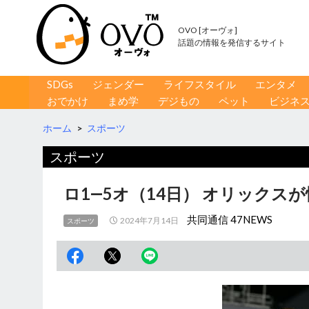
OVO [オーヴォ]
話題の情報を発信するサイト
コンテンツへ移動
検
SDGs
ジェンダー
ライフスタイル
エンタメ
索
おでかけ
まめ学
デジもの
ペット
ビジネ
ホーム
>
スポーツ
スポーツ
ロ1―5オ（14日） オリックス
共同通信 47NEWS
2024年7月14日
スポーツ