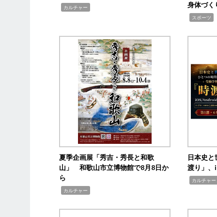
身体づく
,
カルチャー
,
スポーツ
夏季企画展「秀吉・秀長と和歌
日本史と
山」 和歌山市立博物館で8月8日か
渡り」、i
ら
,
カルチャー
,
カルチャー