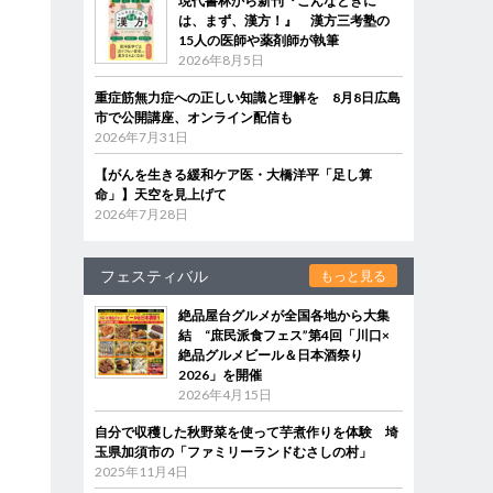
現代書林から新刊『こんなときに
は、まず、漢方！』 漢方三考塾の
15人の医師や薬剤師が執筆
2026年8月5日
重症筋無力症への正しい知識と理解を 8月8日広島
市で公開講座、オンライン配信も
2026年7月31日
【がんを生きる緩和ケア医・大橋洋平「足し算
命」】天空を見上げて
2026年7月28日
フェスティバル
もっと見る
絶品屋台グルメが全国各地から大集
結 “庶民派食フェス”第4回「川口×
絶品グルメビール＆日本酒祭り
2026」を開催
2026年4月15日
自分で収穫した秋野菜を使って芋煮作りを体験 埼
玉県加須市の「ファミリーランドむさしの村」
2025年11月4日