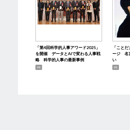
「第4回科学的人事アワード2025」
「ことだ
を開催 データとAIで変わる人事戦
ージ 名
略 科学的人事の最新事例
い
PR
PR