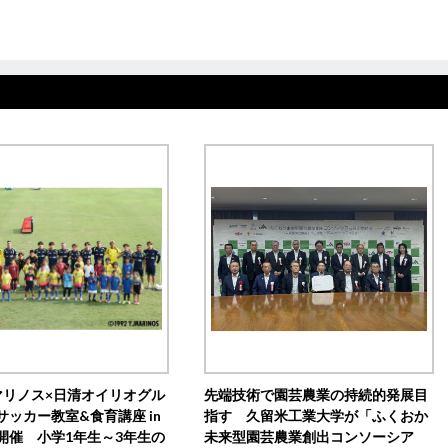
マリノス×日清オイリオグル
先端技術で園芸農業の持続的発展目
サッカー教室&食育講座 in
指す 久留米工業大学が「ふくおか
開催 小学1年生～3年生の
未来型園芸農業創出コンソーシア