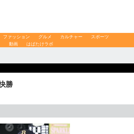
ファッション
グルメ
カルチャー
スポーツ
ス
動画
はばたけラボ
が快勝