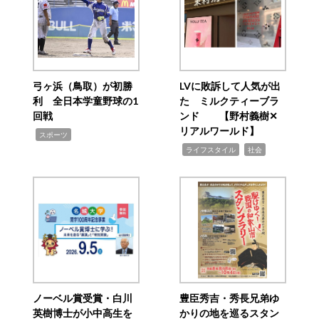
弓ヶ浜（鳥取）が初勝
LVに敗訴して人気が出
利 全日本学童野球の1
た ミルクティーブラ
回戦
ンド 【野村義樹✕
リアルワールド】
,
スポーツ
,
,
ライフスタイル
社会
ノーベル賞受賞・白川
豊臣秀吉・秀長兄弟ゆ
英樹博士が小中高生を
かりの地を巡るスタン