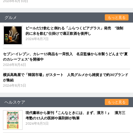
2026年6月10日
グルメ
もっと見る
ビールだけ飲むと倒れる「ふらつくビアグラス」発売 “強制
的に水を飲む”仕掛けで適正飲酒を後押し
2026年8月7日
セブン‐イレブン、カレー15商品を一斉投入 名店監修から冷製うどんまで“夏
のカレーフェス”を開催中
2026年8月6日
横浜高島屋で「韓国市場」がスタート 人気グルメから雑貨まで約30ブランド
が集結
2026年8月5日
ヘルスケア
もっと見る
現代書林から新刊『こんなときには、まず、漢方！』 漢方三
考塾の15人の医師や薬剤師が執筆
2026年8月5日