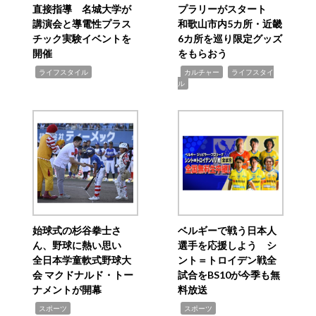
直接指導 名城大学が
プラリーがスタート
講演会と導電性プラス
和歌山市内5カ所・近畿
チック実験イベントを
6カ所を巡り限定グッズ
開催
をもらおう
,
,
,
ライフスタイル
カルチャー
ライフスタイ
ル
始球式の杉谷拳士さ
ベルギーで戦う日本人
ん、野球に熱い思い
選手を応援しよう シ
全日本学童軟式野球大
ント＝トロイデン戦全
会 マクドナルド・トー
試合をBS10が今季も無
ナメントが開幕
料放送
,
,
スポーツ
スポーツ