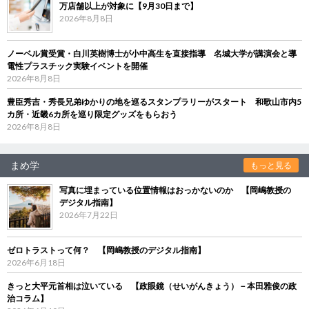
万店舗以上が対象に【9月30日まで】
2026年8月8日
ノーベル賞受賞・白川英樹博士が小中高生を直接指導 名城大学が講演会と導
電性プラスチック実験イベントを開催
2026年8月8日
豊臣秀吉・秀長兄弟ゆかりの地を巡るスタンプラリーがスタート 和歌山市内5
カ所・近畿6カ所を巡り限定グッズをもらおう
2026年8月8日
まめ学
もっと見る
写真に埋まっている位置情報はおっかないのか 【岡嶋教授の
デジタル指南】
2026年7月22日
ゼロトラストって何？ 【岡嶋教授のデジタル指南】
2026年6月18日
きっと大平元首相は泣いている 【政眼鏡（せいがんきょう）－本田雅俊の政
治コラム】