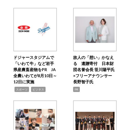
ドジャースタジアムで
故人の「想い」かなえ
「いわて牛」など岩手
る 遺贈寄付 日本財
県産農畜産物をPR JA
団名誉会長 笹川陽平氏
全農いわてが8月10日～
×フリーアナウンサー
12日に実施
長野智子氏
,
,
スポーツ
ビジネス
PR