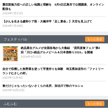
重症筋無力症への正しい知識と理解を 8月8日広島市で公開講座、オンライン
配信も
2026年7月31日
【がんを生きる緩和ケア医・大橋洋平「足し算命」】天空を見上げて
2026年7月28日
フェスティバル
もっと見る
絶品屋台グルメが全国各地から大集結 “庶民派食フェス”第4
回「川口×絶品グルメビール＆日本酒祭り2026」を開催
2026年4月15日
自分で収穫した秋野菜を使って芋煮作りを体験 埼玉県加須市の「ファミリー
ランドむさしの村」
2025年11月4日
春だけじゃもったいないさくらの名所、加治川で秋のマルシェ
2025年10月23日
ふむふむ
もっと見る