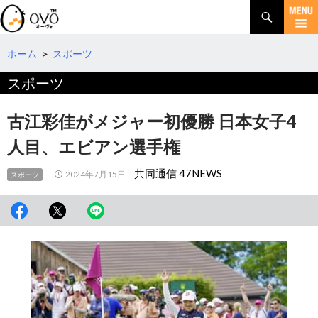
検
索
コ
ン
テ
ホーム
>
スポーツ
ン
スポーツ
ツ
へ
移
古江彩佳がメジャー初優勝 日本女子4
動
人目、エビアン選手権
共同通信 47NEWS
2024年7月15日
スポーツ