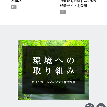
と潤い
行終結を目指すGAP6の
特設サイトを公開
PR
PR