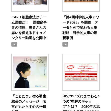
CAR T細胞療法はチー
「第4回科学的人事アワ
ム医療だ！ 医療従事
ード2025」を開催 デ
者の情熱、患者さんの
ータとAIで変わる人事
思いを伝えるドキュメ
戦略 科学的人事の最
ンタリー動画を公開中
新事例
PR
PR
「ことだま」宿る羽生
HIV/エイズにまつわる6
結弦のメッセージ 名
つの“理解のギャッ
言がもたらす心の平穏
プ”とは？ 2030年の流