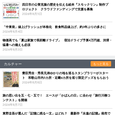
四日市の公害克服の歴史を伝える絵本『スモックリン』制作プ
ロジェクト クラウドファンディングで支援を募集
2026年8月5日
「中東発」値上げラッシュが本格化 飲食料品値上げ、約3年ぶりの多さに
2026年8月4日
物価高でも「夏は家族で長距離ドライブ」 宿泊ドライブ予算4万円超、渋滞・
猛暑への備えも必須
2026年8月3日
カルチャー
もっと見る
豊臣秀吉・秀長兄弟ゆかりの地を巡るスタンプラリーがスター
ト 和歌山市内5カ所・近畿6カ所を巡り限定グッズをもらおう
2026年8月8日
旅の思い出を五・七・五で！ エースが「かばんの日」に合わせ「旅行川柳コ
ンテスト」を開催
2026年8月7日
東野圭吾が選んだ「記憶に残る一文」はどれ？ 最新作『永遠の記憶』発売で