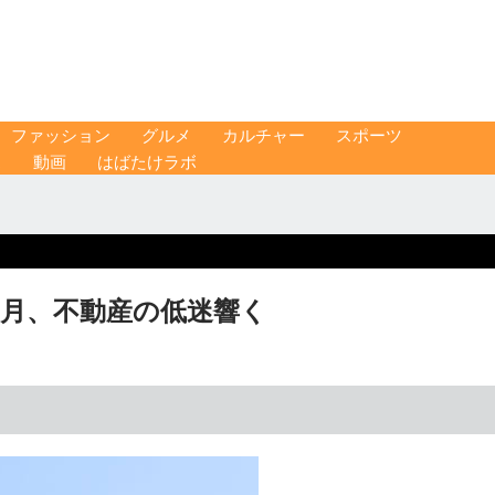
ファッション
グルメ
カルチャー
スポーツ
ス
動画
はばたけラボ
～6月、不動産の低迷響く