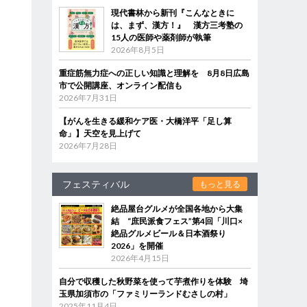
現代書林から新刊『こんなときに
は、まず、漢方！』 漢方三考塾の
15人の医師や薬剤師が執筆
2026年8月5日
重症筋無力症への正しい知識と理解を 8月8日広島
市で公開講座、オンライン配信も
2026年7月31日
【がんを生きる緩和ケア医・大橋洋平「足し算
命」】天空を見上げて
2026年7月28日
フェスティバル
もっと見る
絶品屋台グルメが全国各地から大集
結 “庶民派食フェス”第4回「川口×
絶品グルメビール＆日本酒祭り
2026」を開催
2026年4月15日
自分で収穫した秋野菜を使って芋煮作りを体験 埼
玉県加須市の「ファミリーランドむさしの村」
2025年11月4日