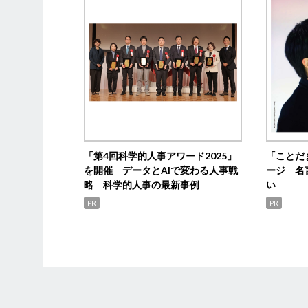
「第4回科学的人事アワード2025」
「ことだ
を開催 データとAIで変わる人事戦
ージ 名
略 科学的人事の最新事例
い
PR
PR