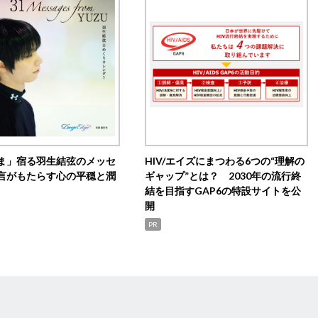
ま」宿る羽生結弦のメッセ
HIV/エイズにまつわる6つの“理解の
言がもたらす心の平穏と潤
ギャップ”とは？ 2030年の流行終
結を目指すGAP6の特設サイトを公
開
PR