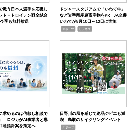
で戦う日本人選手を応援し
ドジャースタジアムで「いわて牛」
ント＝トロイデン戦全試合
など岩手県産農畜産物をPR JA全農
0が今季も無料放送
いわてが8月10日～12日に実施
,
,
スポーツ
ビジネス
Iに求めるのは信頼し相談で
日野川の風を感じて絶品ジビエも満
」 ロジカがAI事業者と導
喫 鳥取のサイクリングイベント
共通指針案を策定へ
,
スポーツ