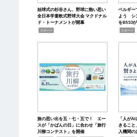
始球式の杉谷さん、野球に熱い思い
ベルギー
全日本学童軟式野球大会 マクドナル
よう シ
ド・トーナメントが開幕
をBS1
,
,
スポーツ
スポーツ
旅の思い出を五・七・五で！ エー
「人がA
スが「かばんの日」に合わせ「旅行
きること
川柳コンテスト」を開催
入機関の