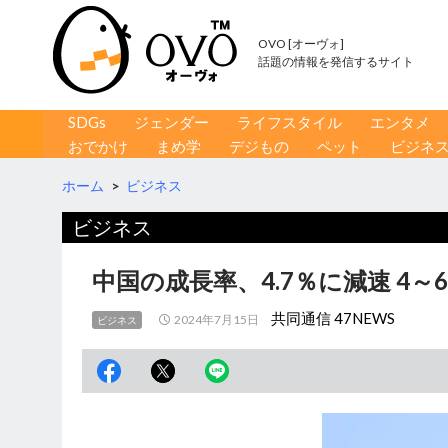
OVO [オーヴォ]
話題の情報を発信するサイト
コンテンツへ移動
検
SDGs
ジェンダー
ライフスタイル
エンタメ
索
おでかけ
まめ学
デジもの
ペット
ビジネ
ホーム
>
ビジネス
ビジネス
中国の成長率、4.7％に減速 4
共同通信 47NEWS
2024年7月15日
ビジネス