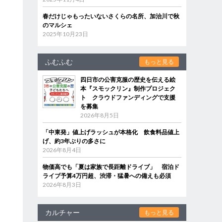
春だけじゃもったいないさくらの名所、加治川で秋
のマルシェ
2025年10月23日
ふむふむ
もっと見る
四日市の公害克服の歴史を伝える絵
本『スモックリン』制作プロジェク
ト クラウドファンディングで支援
を募集
2026年8月5日
「中東発」値上げラッシュが本格化 飲食料品値上
げ、約3年ぶりの多さに
2026年8月4日
物価高でも「夏は家族で長距離ドライブ」 宿泊ド
ライブ予算4万円超、渋滞・猛暑への備えも必須
2026年8月3日
カルチャー
もっと見る