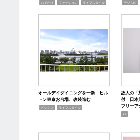
,
,
,
,
,
おでかけ
ファッション
ライフスタイル
デジもの
オールデイダイニングを一新 ヒル
故人の「
トン東京お台場、改装進む
付 日本
フリーア
,
,
ビジネス
ライフスタイル
PR