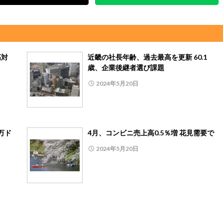
高対
近畿の社長年齢、過去最高を更新 60.1
歳、企業後継者選び課題
2024年5月20日
万ド
4月、コンビニ売上高0.5％増 花見需要で
2024年5月20日