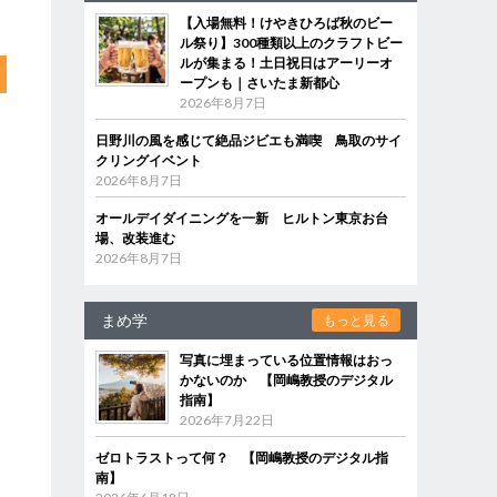
【入場無料！けやきひろば秋のビー
ル祭り】300種類以上のクラフトビー
ルが集まる！土日祝日はアーリーオ
ープンも｜さいたま新都心
2026年8月7日
日野川の風を感じて絶品ジビエも満喫 鳥取のサイ
クリングイベント
2026年8月7日
オールデイダイニングを一新 ヒルトン東京お台
場、改装進む
2026年8月7日
まめ学
もっと見る
写真に埋まっている位置情報はおっ
かないのか 【岡嶋教授のデジタル
指南】
2026年7月22日
ゼロトラストって何？ 【岡嶋教授のデジタル指
南】