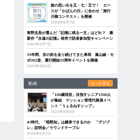
旅の思い出を五・七・五で！ エー
スが「かばんの日」に合わせ「旅行
川柳コンテスト」を開催
2026年8月7日
東野圭吾が選んだ「記憶に残る一文」はどれ？ 最
新作『永遠の記憶』発売で読者参加型キャンペーン
2026年8月7日
55年間、京の街を走り続けてきた車両 嵐山線・モ
ボ301形、運行開始55周年イベントを開催
2026年8月6日
動画
もっと見る
「100歳現役」目指すシニア1500人
が集結 マンション管理代務員イベ
ント「うぇるねすシップ」
2026年8月4日
AI時代、「暗黙知」は継承できるのか 「デジブ
レ」説明会／ラウンドテーブル
2026年8月3日