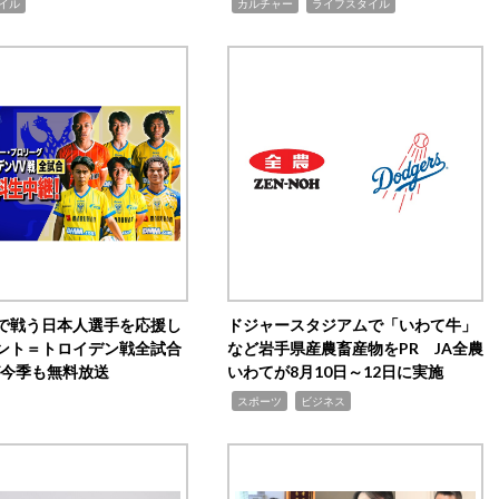
,
,
イル
カルチャー
ライフスタイル
で戦う日本人選手を応援し
ドジャースタジアムで「いわて牛」
ント＝トロイデン戦全試合
など岩手県産農畜産物をPR JA全農
0が今季も無料放送
いわてが8月10日～12日に実施
,
,
スポーツ
ビジネス