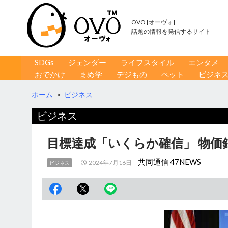
OVO [オーヴォ]
話題の情報を発信するサイト
コンテンツへ移動
検
SDGs
ジェンダー
ライフスタイル
エンタメ
索
おでかけ
まめ学
デジもの
ペット
ビジネ
ホーム
>
ビジネス
ビジネス
目標達成「いくらか確信」 物価
共同通信 47NEWS
2024年7月16日
ビジネス