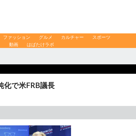
ファッション
グルメ
カルチャー
スポーツ
ス
動画
はばたけラボ
鈍化で米FRB議長