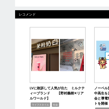
レコメンド
LVに敗訴して人気が出た ミルクテ
ノーベル
ィーブランド 【野村義樹✕リア
中高生を
ルワールド】
会と導電
トを開催
,
,
ライフスタイル
社会