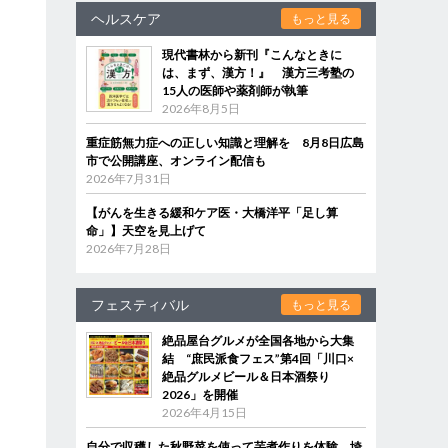
ヘルスケア
もっと見る
現代書林から新刊『こんなときに
は、まず、漢方！』 漢方三考塾の
15人の医師や薬剤師が執筆
2026年8月5日
重症筋無力症への正しい知識と理解を 8月8日広島
市で公開講座、オンライン配信も
2026年7月31日
【がんを生きる緩和ケア医・大橋洋平「足し算
命」】天空を見上げて
2026年7月28日
フェスティバル
もっと見る
絶品屋台グルメが全国各地から大集
結 “庶民派食フェス”第4回「川口×
絶品グルメビール＆日本酒祭り
2026」を開催
2026年4月15日
自分で収穫した秋野菜を使って芋煮作りを体験 埼