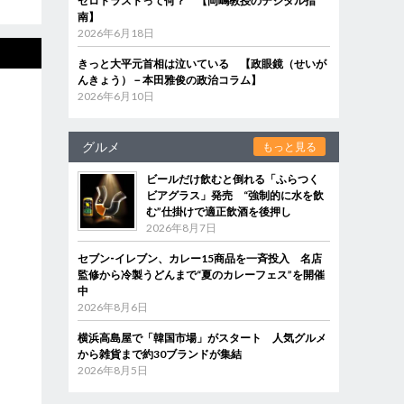
ゼロトラストって何？ 【岡嶋教授のデジタル指
南】
2026年6月18日
きっと大平元首相は泣いている 【政眼鏡（せいが
んきょう）－本田雅俊の政治コラム】
2026年6月10日
グルメ
もっと見る
ビールだけ飲むと倒れる「ふらつく
ビアグラス」発売 “強制的に水を飲
む”仕掛けで適正飲酒を後押し
2026年8月7日
セブン‐イレブン、カレー15商品を一斉投入 名店
監修から冷製うどんまで“夏のカレーフェス”を開催
中
2026年8月6日
横浜高島屋で「韓国市場」がスタート 人気グルメ
から雑貨まで約30ブランドが集結
2026年8月5日