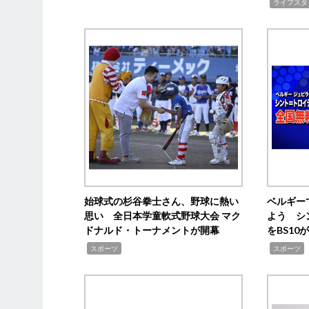
,
ライフスタ
始球式の杉谷拳士さん、野球に熱い
ベルギー
思い 全日本学童軟式野球大会 マク
よう シ
ドナルド・トーナメントが開幕
をBS1
,
,
スポーツ
スポーツ