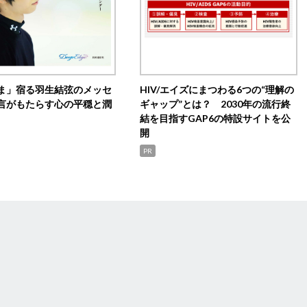
ま」宿る羽生結弦のメッセ
HIV/エイズにまつわる6つの“理解の
言がもたらす心の平穏と潤
ギャップ”とは？ 2030年の流行終
結を目指すGAP6の特設サイトを公
開
PR