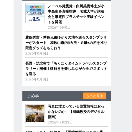
ノーベル賞受賞・白川英樹博士が小
中高生を直接指導 名城大学が講演
会と導電性プラスチック実験イベン
トを開催
2026年8月8日
豊臣秀吉・秀長兄弟ゆかりの地を巡るスタンプラリ
ーがスタート 和歌山市内5カ所・近畿6カ所を巡り
限定グッズをもらおう
2026年8月8日
長野・筑北村で「ちくほくタイムトラベルスタンプ
ラリー」開催！謎解きを楽しみながら全17スポット
を巡る
2026年8月8日
まめ学
もっと見る
写真に埋まっている位置情報はおっ
かないのか 【岡嶋教授のデジタル
指南】
2026年7月22日