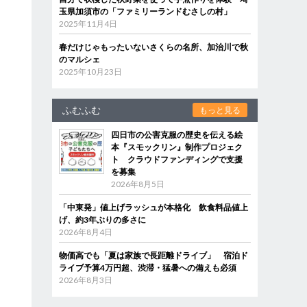
玉県加須市の「ファミリーランドむさしの村」
2025年11月4日
春だけじゃもったいないさくらの名所、加治川で秋
のマルシェ
2025年10月23日
ふむふむ
もっと見る
四日市の公害克服の歴史を伝える絵
本『スモックリン』制作プロジェク
ト クラウドファンディングで支援
を募集
2026年8月5日
「中東発」値上げラッシュが本格化 飲食料品値上
げ、約3年ぶりの多さに
2026年8月4日
物価高でも「夏は家族で長距離ドライブ」 宿泊ド
ライブ予算4万円超、渋滞・猛暑への備えも必須
2026年8月3日