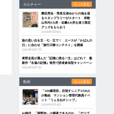
カルチャー
もっと見る
豊臣秀吉・秀長兄弟ゆかりの地を巡
るスタンプラリーがスタート 和歌
山市内5カ所・近畿6カ所を巡り限定
グッズをもらおう
2026年8月8日
旅の思い出を五・七・五で！ エースが「かばんの
日」に合わせ「旅行川柳コンテスト」を開催
2026年8月7日
東野圭吾が選んだ「記憶に残る一文」はどれ？ 最
新作『永遠の記憶』発売で読者参加型キャンペーン
2026年8月7日
動画
もっと見る
「100歳現役」目指すシニア1500人
が集結 マンション管理代務員イベ
ント「うぇるねすシップ」
2026年8月4日
AI時代、「暗黙知」は継承できるのか 「デジブ