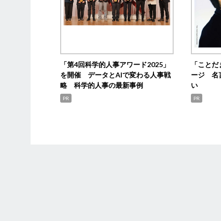
「第4回科学的人事アワード2025」
「ことだ
を開催 データとAIで変わる人事戦
ージ 名
略 科学的人事の最新事例
い
PR
PR