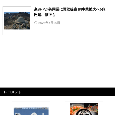
豪BHPが英同業に買収提案 銅事業拡大へ6兆
円超、修正も
2024年5月20日
レコメンド