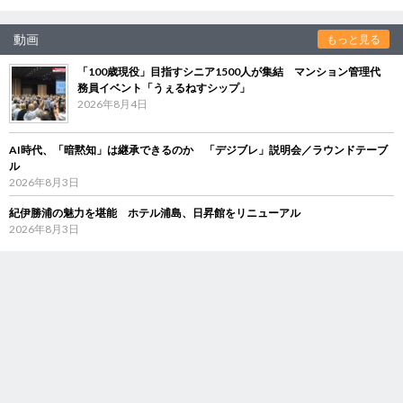
動画
もっと見る
「100歳現役」目指すシニア1500人が集結 マンション管理代
務員イベント「うぇるねすシップ」
2026年8月4日
AI時代、「暗黙知」は継承できるのか 「デジブレ」説明会／ラウンドテーブ
ル
2026年8月3日
紀伊勝浦の魅力を堪能 ホテル浦島、日昇館をリニューアル
2026年8月3日