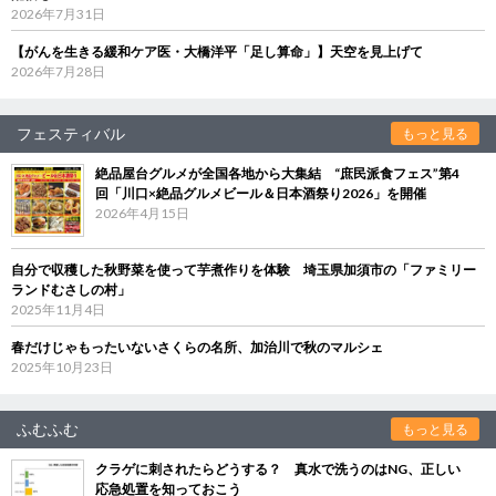
2026年7月31日
【がんを生きる緩和ケア医・大橋洋平「足し算命」】天空を見上げて
2026年7月28日
フェスティバル
もっと見る
絶品屋台グルメが全国各地から大集結 “庶民派食フェス”第4
回「川口×絶品グルメビール＆日本酒祭り2026」を開催
2026年4月15日
自分で収穫した秋野菜を使って芋煮作りを体験 埼玉県加須市の「ファミリー
ランドむさしの村」
2025年11月4日
春だけじゃもったいないさくらの名所、加治川で秋のマルシェ
2025年10月23日
ふむふむ
もっと見る
クラゲに刺されたらどうする？ 真水で洗うのはNG、正しい
応急処置を知っておこう