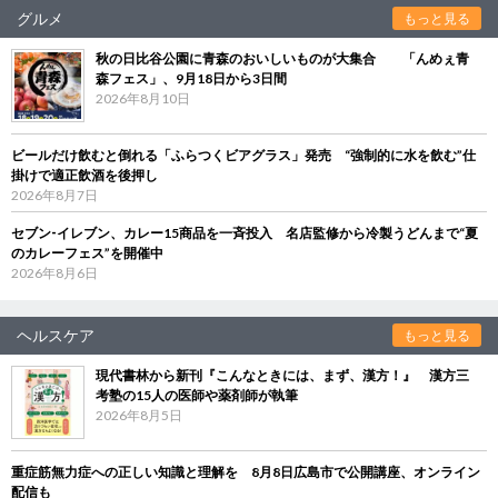
グルメ
もっと見る
秋の日比谷公園に青森のおいしいものが大集合 「んめぇ青
森フェス」、9月18日から3日間
2026年8月10日
ビールだけ飲むと倒れる「ふらつくビアグラス」発売 “強制的に水を飲む”仕
掛けで適正飲酒を後押し
2026年8月7日
セブン‐イレブン、カレー15商品を一斉投入 名店監修から冷製うどんまで“夏
のカレーフェス”を開催中
2026年8月6日
ヘルスケア
もっと見る
現代書林から新刊『こんなときには、まず、漢方！』 漢方三
考塾の15人の医師や薬剤師が執筆
2026年8月5日
重症筋無力症への正しい知識と理解を 8月8日広島市で公開講座、オンライン
配信も