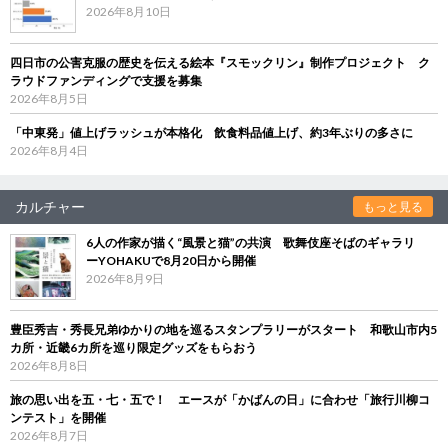
2026年8月10日
四日市の公害克服の歴史を伝える絵本『スモックリン』制作プロジェクト ク
ラウドファンディングで支援を募集
2026年8月5日
「中東発」値上げラッシュが本格化 飲食料品値上げ、約3年ぶりの多さに
2026年8月4日
カルチャー
もっと見る
6人の作家が描く“風景と猫”の共演 歌舞伎座そばのギャラリ
ーYOHAKUで8月20日から開催
2026年8月9日
豊臣秀吉・秀長兄弟ゆかりの地を巡るスタンプラリーがスタート 和歌山市内5
カ所・近畿6カ所を巡り限定グッズをもらおう
2026年8月8日
旅の思い出を五・七・五で！ エースが「かばんの日」に合わせ「旅行川柳コ
ンテスト」を開催
2026年8月7日