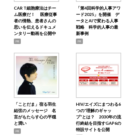
CAR T細胞療法はチー
「第4回科学的人事アワ
ム医療だ！ 医療従事
ード2025」を開催 デ
者の情熱、患者さんの
ータとAIで変わる人事
思いを伝えるドキュメ
戦略 科学的人事の最
ンタリー動画を公開中
新事例
PR
PR
「ことだま」宿る羽生
HIV/エイズにまつわる6
結弦のメッセージ 名
つの“理解のギャッ
言がもたらす心の平穏
プ”とは？ 2030年の流
と潤い
行終結を目指すGAP6の
特設サイトを公開
PR