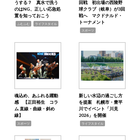
うする？ 真水で洗う
回戦 初出場の西陵野
のはNG、正しい応急処
球クラブ（岐阜）が3回
置を知っておこう
戦へ マクドナルド・
トーナメント
,
,
ふむふむ
ライフスタイル
,
スポーツ
魂込め、あふれる躍動
新しい水辺の過ごし方
感 【正田裕生 コラ
を提案 札幌市・豊平
ム 直線・曲線・斜め
川でイベント「川見
線】
2026」を開催
,
,
スポーツ
ライフスタイル