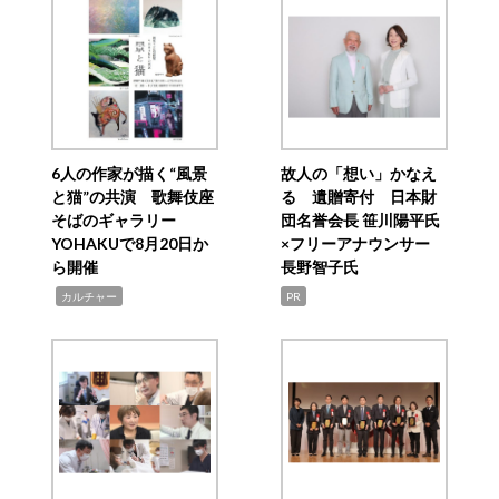
6人の作家が描く“風景
故人の「想い」かなえ
と猫”の共演 歌舞伎座
る 遺贈寄付 日本財
そばのギャラリー
団名誉会長 笹川陽平氏
YOHAKUで8月20日か
×フリーアナウンサー
ら開催
長野智子氏
,
カルチャー
PR