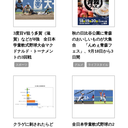
3度目V狙う多賀（滋
秋の日比谷公園に青森
賀）などが8強 全日本
のおいしいものが大集
学童軟式野球大会マク
合 「んめぇ青森フ
ドナルド・トーナメン
ェス」、9月18日から3
トの3回戦
日間
,
,
,
スポーツ
グルメ
ライフスタイル
クラゲに刺されたらど
全日本学童軟式野球の2