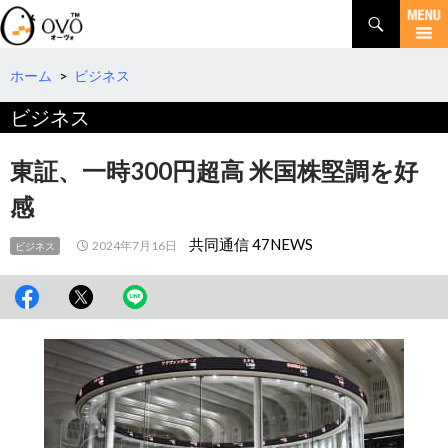
検
索
コ
ン
テ
ホーム
>
ビジネス
ン
ビジネス
ツ
へ
移
東証、一時300円超高 米国株堅調を好
動
感
共同通信 47NEWS
2024年7月16日
ビジネス