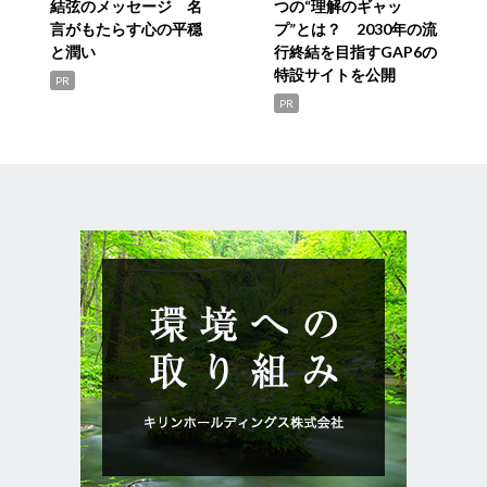
結弦のメッセージ 名
つの“理解のギャッ
言がもたらす心の平穏
プ”とは？ 2030年の流
と潤い
行終結を目指すGAP6の
特設サイトを公開
PR
PR