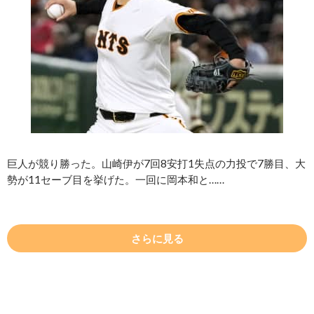
巨人が競り勝った。山崎伊が7回8安打1失点の力投で7勝目、大
勢が11セーブ目を挙げた。一回に岡本和と……
さらに見る