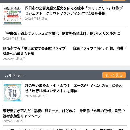
四日市の公害克服の歴史を伝える絵本『スモックリン』制作プ
ロジェクト クラウドファンディングで支援を募集
2026年8月5日
「中東発」値上げラッシュが本格化 飲食料品値上げ、約3年ぶりの多さに
2026年8月4日
物価高でも「夏は家族で長距離ドライブ」 宿泊ドライブ予算4万円超、渋滞・
猛暑への備えも必須
2026年8月3日
カルチャー
もっと見る
旅の思い出を五・七・五で！ エースが「かばんの日」に合わ
せ「旅行川柳コンテスト」を開催
2026年8月7日
東野圭吾が選んだ「記憶に残る一文」はどれ？ 最新作『永遠の記憶』発売で
読者参加型キャンペーン
2026年8月7日