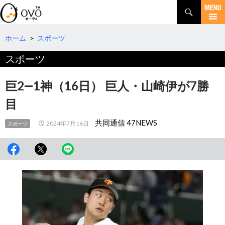
検
索
コ
ン
テ
ホーム
>
スポーツ
ン
スポーツ
ツ
へ
移
巨2―1神（16日） 巨人・山崎伊が7勝
動
目
共同通信 47NEWS
2024年7月16日
スポーツ