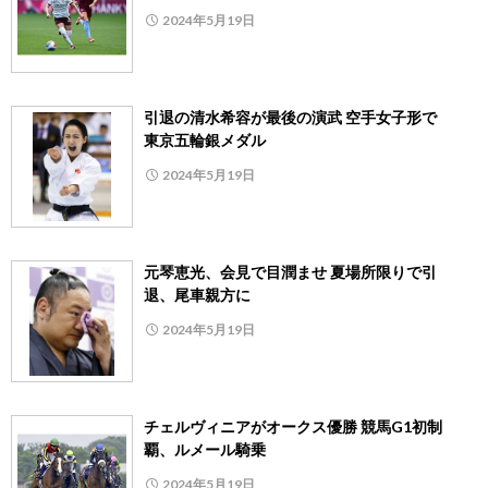
2024年5月19日
引退の清水希容が最後の演武 空手女子形で
東京五輪銀メダル
2024年5月19日
元琴恵光、会見で目潤ませ 夏場所限りで引
退、尾車親方に
2024年5月19日
チェルヴィニアがオークス優勝 競馬G1初制
覇、ルメール騎乗
2024年5月19日