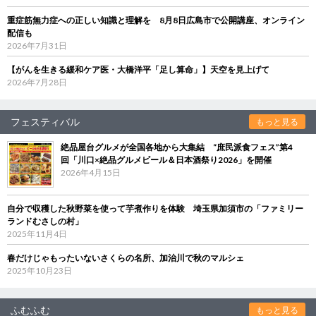
重症筋無力症への正しい知識と理解を 8月8日広島市で公開講座、オンライン
配信も
2026年7月31日
【がんを生きる緩和ケア医・大橋洋平「足し算命」】天空を見上げて
2026年7月28日
フェスティバル
もっと見る
絶品屋台グルメが全国各地から大集結 “庶民派食フェス”第4
回「川口×絶品グルメビール＆日本酒祭り2026」を開催
2026年4月15日
自分で収穫した秋野菜を使って芋煮作りを体験 埼玉県加須市の「ファミリー
ランドむさしの村」
2025年11月4日
春だけじゃもったいないさくらの名所、加治川で秋のマルシェ
2025年10月23日
ふむふむ
もっと見る