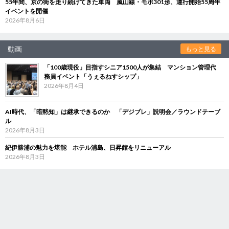
55年間、京の街を走り続けてきた車両 嵐山線・モボ301形、運行開始55周年
イベントを開催
2026年8月6日
動画
もっと見る
「100歳現役」目指すシニア1500人が集結 マンション管理代
務員イベント「うぇるねすシップ」
2026年8月4日
AI時代、「暗黙知」は継承できるのか 「デジブレ」説明会／ラウンドテーブ
ル
2026年8月3日
紀伊勝浦の魅力を堪能 ホテル浦島、日昇館をリニューアル
2026年8月3日