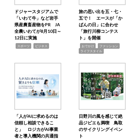
ドジャースタジアムで
旅の思い出を五・七・
「いわて牛」など岩手
五で！ エースが「か
県産農畜産物をPR JA
ばんの日」に合わせ
全農いわてが8月10日～
「旅行川柳コンテス
12日に実施
ト」を開催
,
,
,
,
,
スポーツ
ビジネス
おでかけ
ファッション
ライフスタイル
「人がAIに求めるのは
日野川の風を感じて絶
信頼し相談できるこ
品ジビエも満喫 鳥取
と」 ロジカがAI事業
のサイクリングイベン
者と導入機関の共通指
ト