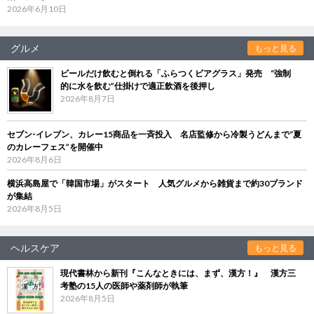
2026年6月10日
グルメ
もっと見る
ビールだけ飲むと倒れる「ふらつくビアグラス」発売 “強制
的に水を飲む”仕掛けで適正飲酒を後押し
2026年8月7日
セブン‐イレブン、カレー15商品を一斉投入 名店監修から冷製うどんまで“夏
のカレーフェス”を開催中
2026年8月6日
横浜高島屋で「韓国市場」がスタート 人気グルメから雑貨まで約30ブランド
が集結
2026年8月5日
ヘルスケア
もっと見る
現代書林から新刊『こんなときには、まず、漢方！』 漢方三
考塾の15人の医師や薬剤師が執筆
2026年8月5日