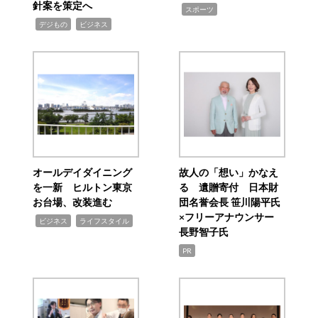
針案を策定へ
,
スポーツ
,
,
デジもの
ビジネス
オールデイダイニング
故人の「想い」かなえ
を一新 ヒルトン東京
る 遺贈寄付 日本財
お台場、改装進む
団名誉会長 笹川陽平氏
×フリーアナウンサー
,
,
ビジネス
ライフスタイル
長野智子氏
PR