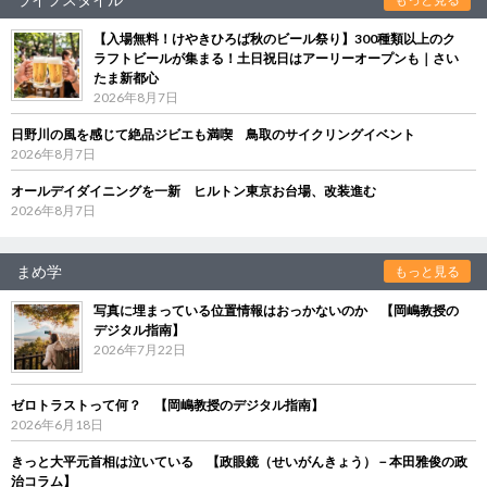
【入場無料！けやきひろば秋のビール祭り】300種類以上のク
ラフトビールが集まる！土日祝日はアーリーオープンも｜さい
たま新都心
2026年8月7日
日野川の風を感じて絶品ジビエも満喫 鳥取のサイクリングイベント
2026年8月7日
オールデイダイニングを一新 ヒルトン東京お台場、改装進む
2026年8月7日
まめ学
もっと見る
写真に埋まっている位置情報はおっかないのか 【岡嶋教授の
デジタル指南】
2026年7月22日
ゼロトラストって何？ 【岡嶋教授のデジタル指南】
2026年6月18日
きっと大平元首相は泣いている 【政眼鏡（せいがんきょう）－本田雅俊の政
治コラム】