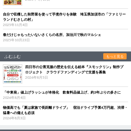
自分で収穫した秋野菜を使って芋煮作りを体験 埼玉県加須市の「ファミリー
ランドむさしの村」
2025年11月4日
春だけじゃもったいないさくらの名所、加治川で秋のマルシェ
2025年10月23日
ふむふむ
もっと見る
四日市の公害克服の歴史を伝える絵本『スモックリン』制作プ
ロジェクト クラウドファンディングで支援を募集
2026年8月5日
「中東発」値上げラッシュが本格化 飲食料品値上げ、約3年ぶりの多さに
2026年8月4日
物価高でも「夏は家族で長距離ドライブ」 宿泊ドライブ予算4万円超、渋滞・
猛暑への備えも必須
2026年8月3日