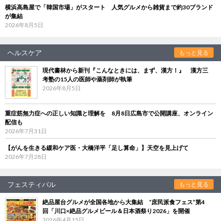
横浜高島屋で「韓国市場」がスタート 人気グルメから雑貨まで約30ブランド
が集結
2026年8月5日
ヘルスケア
もっと見る
現代書林から新刊『こんなときには、まず、漢方！』 漢方三
考塾の15人の医師や薬剤師が執筆
2026年8月5日
重症筋無力症への正しい知識と理解を 8月8日広島市で公開講座、オンライン
配信も
2026年7月31日
【がんを生きる緩和ケア医・大橋洋平「足し算命」】天空を見上げて
2026年7月28日
フェスティバル
もっと見る
絶品屋台グルメが全国各地から大集結 “庶民派食フェス”第4
回「川口×絶品グルメビール＆日本酒祭り2026」を開催
2026年4月15日