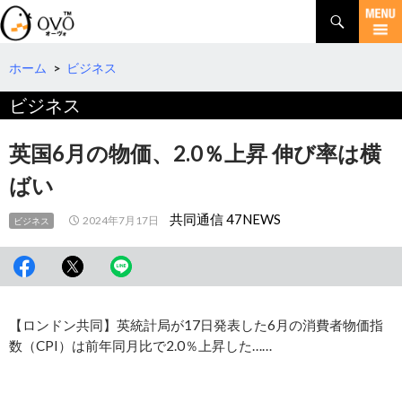
検
索
コ
ン
テ
ホーム
>
ビジネス
ン
ビジネス
ツ
へ
移
英国6月の物価、2.0％上昇 伸び率は横
動
ばい
共同通信 47NEWS
2024年7月17日
ビジネス
【ロンドン共同】英統計局が17日発表した6月の消費者物価指
数（CPI）は前年同月比で2.0％上昇した……