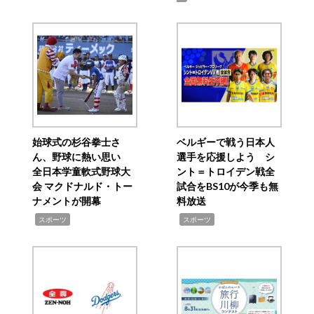
始球式の杉谷拳士さ
ベルギーで戦う日本人
ん、野球に熱い思い
選手を応援しよう シ
全日本学童軟式野球大
ント＝トロイデン戦全
会 マクドナルド・トー
試合をBS10が今季も無
ナメントが開幕
料放送
,
,
スポーツ
スポーツ