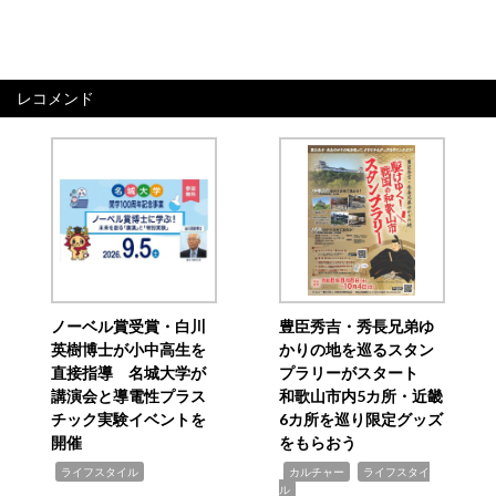
レコメンド
ノーベル賞受賞・白川
豊臣秀吉・秀長兄弟ゆ
英樹博士が小中高生を
かりの地を巡るスタン
直接指導 名城大学が
プラリーがスタート
講演会と導電性プラス
和歌山市内5カ所・近畿
チック実験イベントを
6カ所を巡り限定グッズ
開催
をもらおう
,
,
,
ライフスタイル
カルチャー
ライフスタイ
ル