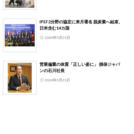
IPEF2分野の協定に来月署名 脱炭素へ結束、
日米含む14カ国
2024年5月21日
営業偏重の体質「正しい姿に」 損保ジャパ
ンの石川社長
2024年5月21日