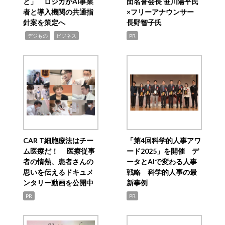
と」 ロジカがAI事業
団名誉会長 笹川陽平氏
者と導入機関の共通指
×フリーアナウンサー
針案を策定へ
長野智子氏
,
,
デジもの
ビジネス
PR
CAR T細胞療法はチー
「第4回科学的人事アワ
ム医療だ！ 医療従事
ード2025」を開催 デ
者の情熱、患者さんの
ータとAIで変わる人事
思いを伝えるドキュメ
戦略 科学的人事の最
ンタリー動画を公開中
新事例
PR
PR