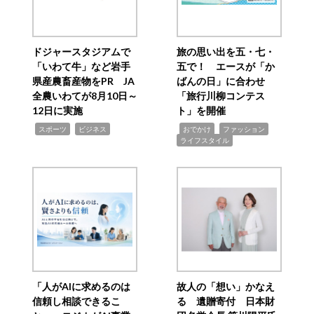
ドジャースタジアムで
旅の思い出を五・七・
「いわて牛」など岩手
五で！ エースが「か
県産農畜産物をPR JA
ばんの日」に合わせ
全農いわてが8月10日～
「旅行川柳コンテス
12日に実施
ト」を開催
,
,
,
,
,
スポーツ
ビジネス
おでかけ
ファッション
ライフスタイル
「人がAIに求めるのは
故人の「想い」かなえ
信頼し相談できるこ
る 遺贈寄付 日本財