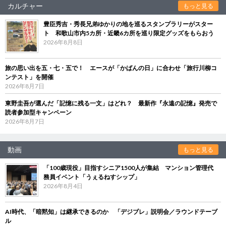
カルチャー
もっと見る
豊臣秀吉・秀長兄弟ゆかりの地を巡るスタンプラリーがスター
ト 和歌山市内5カ所・近畿6カ所を巡り限定グッズをもらおう
2026年8月8日
旅の思い出を五・七・五で！ エースが「かばんの日」に合わせ「旅行川柳コ
ンテスト」を開催
2026年8月7日
東野圭吾が選んだ「記憶に残る一文」はどれ？ 最新作『永遠の記憶』発売で
読者参加型キャンペーン
2026年8月7日
動画
もっと見る
「100歳現役」目指すシニア1500人が集結 マンション管理代
務員イベント「うぇるねすシップ」
2026年8月4日
AI時代、「暗黙知」は継承できるのか 「デジブレ」説明会／ラウンドテーブ
ル