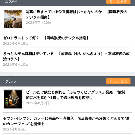
まめ学
もっと見る
写真に埋まっている位置情報はおっかないのか 【岡嶋教授の
デジタル指南】
2026年7月22日
ゼロトラストって何？ 【岡嶋教授のデジタル指南】
2026年6月18日
きっと大平元首相は泣いている 【政眼鏡（せいがんきょう）－本田雅俊の政
治コラム】
2026年6月10日
グルメ
もっと見る
ビールだけ飲むと倒れる「ふらつくビアグラス」発売 “強制
的に水を飲む”仕掛けで適正飲酒を後押し
2026年8月7日
セブン‐イレブン、カレー15商品を一斉投入 名店監修から冷製うどんまで“夏
のカレーフェス”を開催中
2026年8月6日