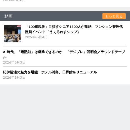
動画
もっと見る
「100歳現役」目指すシニア1500人が集結 マンション管理代
務員イベント「うぇるねすシップ」
2026年8月4日
AI時代、「暗黙知」は継承できるのか 「デジブレ」説明会／ラウンドテーブ
ル
2026年8月3日
紀伊勝浦の魅力を堪能 ホテル浦島、日昇館をリニューアル
2026年8月3日