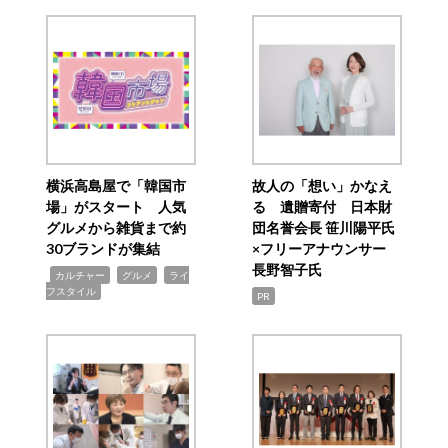
横浜高島屋で「韓国市
故人の「想い」かなえ
場」がスタート 人気
る 遺贈寄付 日本財
グルメから雑貨まで約
団名誉会長 笹川陽平氏
30ブランドが集結
×フリーアナウンサー
長野智子氏
,
,
,
カルチャー
グルメ
ライ
フスタイル
PR