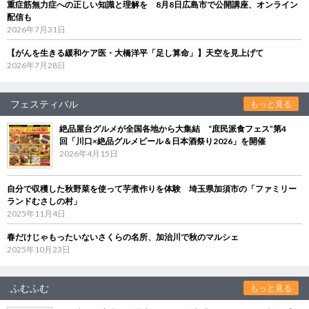
重症筋無力症への正しい知識と理解を 8月8日広島市で公開講座、オンライン
配信も
2026年7月31日
【がんを生きる緩和ケア医・大橋洋平「足し算命」】天空を見上げて
2026年7月28日
フェスティバル
もっと見る
絶品屋台グルメが全国各地から大集結 “庶民派食フェス”第4
回「川口×絶品グルメビール＆日本酒祭り2026」を開催
2026年4月15日
自分で収穫した秋野菜を使って芋煮作りを体験 埼玉県加須市の「ファミリー
ランドむさしの村」
2025年11月4日
春だけじゃもったいないさくらの名所、加治川で秋のマルシェ
2025年10月23日
ふむふむ
もっと見る