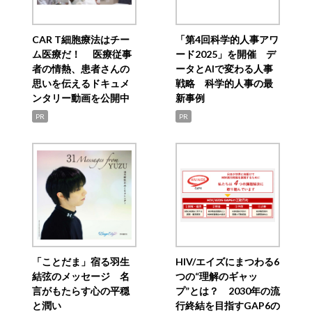
CAR T細胞療法はチー
「第4回科学的人事アワ
ム医療だ！ 医療従事
ード2025」を開催 デ
者の情熱、患者さんの
ータとAIで変わる人事
思いを伝えるドキュメ
戦略 科学的人事の最
ンタリー動画を公開中
新事例
PR
PR
「ことだま」宿る羽生
HIV/エイズにまつわる6
結弦のメッセージ 名
つの“理解のギャッ
言がもたらす心の平穏
プ”とは？ 2030年の流
と潤い
行終結を目指すGAP6の