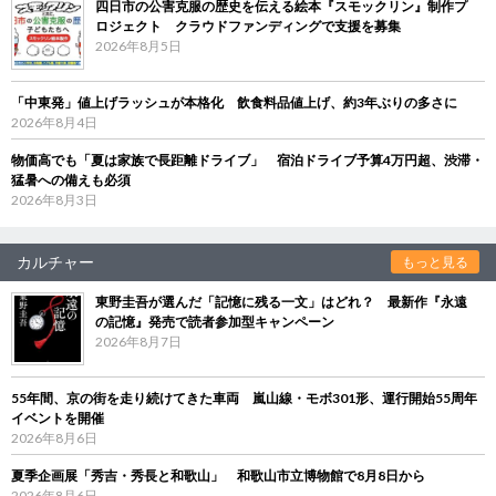
四日市の公害克服の歴史を伝える絵本『スモックリン』制作プ
ロジェクト クラウドファンディングで支援を募集
2026年8月5日
「中東発」値上げラッシュが本格化 飲食料品値上げ、約3年ぶりの多さに
2026年8月4日
物価高でも「夏は家族で長距離ドライブ」 宿泊ドライブ予算4万円超、渋滞・
猛暑への備えも必須
2026年8月3日
カルチャー
もっと見る
東野圭吾が選んだ「記憶に残る一文」はどれ？ 最新作『永遠
の記憶』発売で読者参加型キャンペーン
2026年8月7日
55年間、京の街を走り続けてきた車両 嵐山線・モボ301形、運行開始55周年
イベントを開催
2026年8月6日
夏季企画展「秀吉・秀長と和歌山」 和歌山市立博物館で8月8日から
2026年8月6日