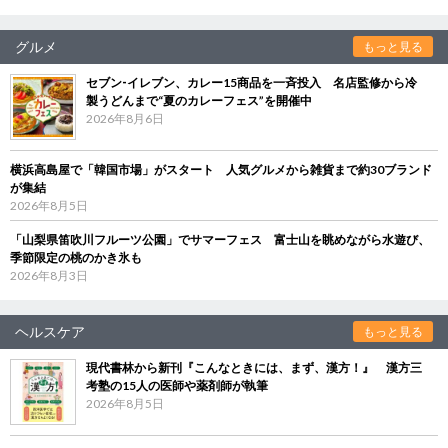
グルメ
もっと見る
セブン‐イレブン、カレー15商品を一斉投入 名店監修から冷
製うどんまで“夏のカレーフェス”を開催中
2026年8月6日
横浜高島屋で「韓国市場」がスタート 人気グルメから雑貨まで約30ブランド
が集結
2026年8月5日
「山梨県笛吹川フルーツ公園」でサマーフェス 富士山を眺めながら水遊び、
季節限定の桃のかき氷も
2026年8月3日
ヘルスケア
もっと見る
現代書林から新刊『こんなときには、まず、漢方！』 漢方三
考塾の15人の医師や薬剤師が執筆
2026年8月5日