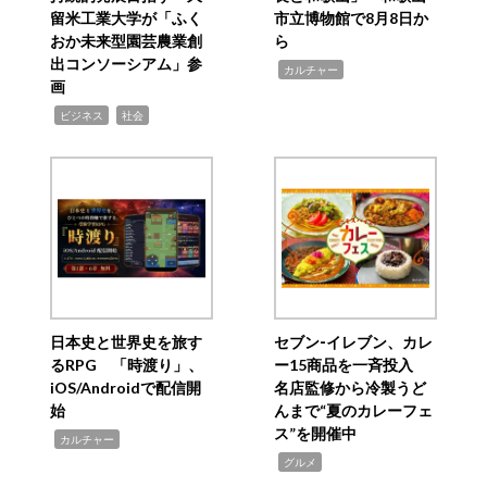
留米工業大学が「ふく
市立博物館で8月8日か
おか未来型園芸農業創
ら
出コンソーシアム」参
,
カルチャー
画
,
,
ビジネス
社会
日本史と世界史を旅す
セブン‐イレブン、カレ
るRPG 「時渡り」、
ー15商品を一斉投入
iOS/Androidで配信開
名店監修から冷製うど
始
んまで“夏のカレーフェ
ス”を開催中
,
カルチャー
,
グルメ