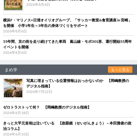
2026年8月6日
横浜F・マリノス×日清オイリオグループ、「サッカー教室&食育講座 in 宮崎」
を開催 小学1年生～3年生の身体づくりをサポート
2026年8月6日
55年間、京の街を走り続けてきた車両 嵐山線・モボ301形、運行開始55周年
イベントを開催
2026年8月6日
まめ学
もっと見る
写真に埋まっている位置情報はおっかないのか 【岡嶋教授の
デジタル指南】
2026年7月22日
ゼロトラストって何？ 【岡嶋教授のデジタル指南】
2026年6月18日
きっと大平元首相は泣いている 【政眼鏡（せいがんきょう）－本田雅俊の政
治コラム】
2026年6月10日