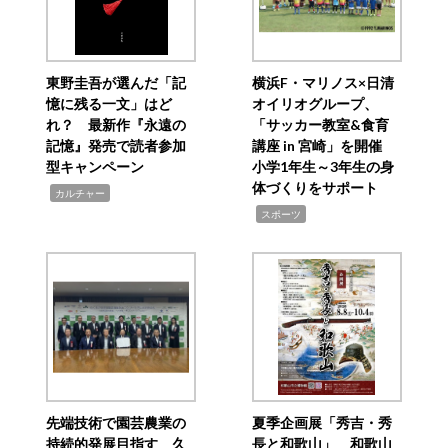
東野圭吾が選んだ「記
横浜F・マリノス×日清
憶に残る一文」はど
オイリオグループ、
れ？ 最新作『永遠の
「サッカー教室&食育
記憶』発売で読者参加
講座 in 宮崎」を開催
型キャンペーン
小学1年生～3年生の身
体づくりをサポート
,
カルチャー
,
スポーツ
先端技術で園芸農業の
夏季企画展「秀吉・秀
持続的発展目指す 久
長と和歌山」 和歌山