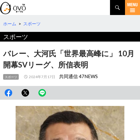
検
索
コ
ン
テ
ホーム
>
スポーツ
ン
スポーツ
ツ
へ
移
バレー、大河氏「世界最高峰に」 10月
動
開幕SVリーグ、所信表明
共同通信 47NEWS
2024年7月17日
スポーツ