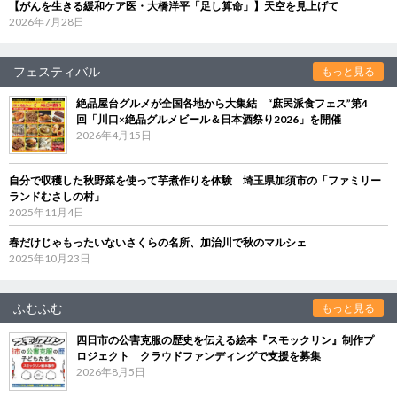
【がんを生きる緩和ケア医・大橋洋平「足し算命」】天空を見上げて
2026年7月28日
フェスティバル
もっと見る
絶品屋台グルメが全国各地から大集結 “庶民派食フェス”第4
回「川口×絶品グルメビール＆日本酒祭り2026」を開催
2026年4月15日
自分で収穫した秋野菜を使って芋煮作りを体験 埼玉県加須市の「ファミリー
ランドむさしの村」
2025年11月4日
春だけじゃもったいないさくらの名所、加治川で秋のマルシェ
2025年10月23日
ふむふむ
もっと見る
四日市の公害克服の歴史を伝える絵本『スモックリン』制作プ
ロジェクト クラウドファンディングで支援を募集
2026年8月5日