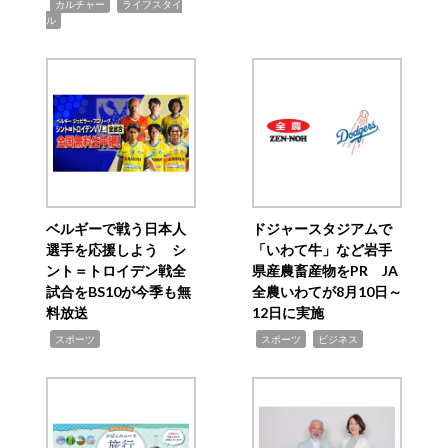
,
,
カルチャー
ライフスタイ
ル
ベルギーで戦う日本人
ドジャースタジアムで
選手を応援しよう シ
「いわて牛」など岩手
ント＝トロイデン戦全
県産農畜産物をPR JA
試合をBS10が今季も無
全農いわてが8月10日～
料放送
12日に実施
,
,
,
スポーツ
スポーツ
ビジネス