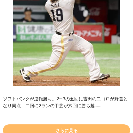
ソフトバンクが逆転勝ち。2―3の五回に吉田の二ゴロが野選と
なり同点、二回に2ランの甲斐が六回に勝ち越……
さらに見る