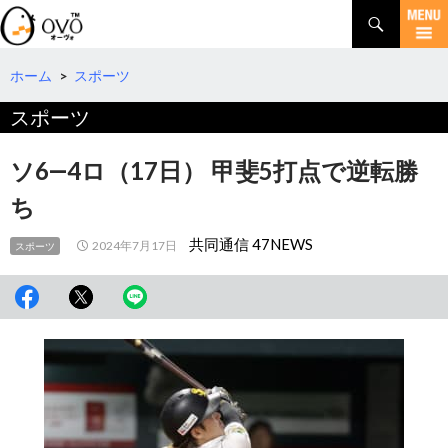
検
索
コ
ン
テ
ホーム
>
スポーツ
ン
スポーツ
ツ
へ
移
ソ6―4ロ（17日） 甲斐5打点で逆転勝
動
ち
共同通信 47NEWS
2024年7月17日
スポーツ