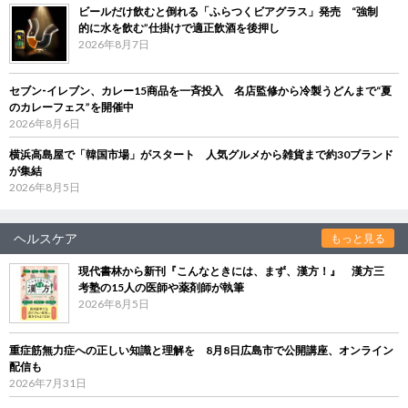
ビールだけ飲むと倒れる「ふらつくビアグラス」発売 “強制
的に水を飲む”仕掛けで適正飲酒を後押し
2026年8月7日
セブン‐イレブン、カレー15商品を一斉投入 名店監修から冷製うどんまで“夏
のカレーフェス”を開催中
2026年8月6日
横浜高島屋で「韓国市場」がスタート 人気グルメから雑貨まで約30ブランド
が集結
2026年8月5日
ヘルスケア
もっと見る
現代書林から新刊『こんなときには、まず、漢方！』 漢方三
考塾の15人の医師や薬剤師が執筆
2026年8月5日
重症筋無力症への正しい知識と理解を 8月8日広島市で公開講座、オンライン
配信も
2026年7月31日