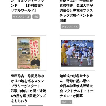
た ミルクティーブラ
英樹博士が小中高生を
ンド 【野村義樹✕
直接指導 名城大学が
リアルワールド】
講演会と導電性プラス
チック実験イベントを
,
,
ライフスタイル
社会
開催
,
ライフスタイル
豊臣秀吉・秀長兄弟ゆ
始球式の杉谷拳士さ
かりの地を巡るスタン
ん、野球に熱い思い
プラリーがスタート
全日本学童軟式野球大
和歌山市内5カ所・近畿
会 マクドナルド・トー
6カ所を巡り限定グッズ
ナメントが開幕
をもらおう
,
スポーツ