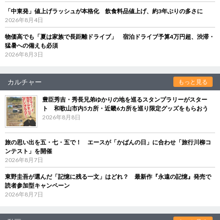
「中東発」値上げラッシュが本格化 飲食料品値上げ、約3年ぶりの多さに
2026年8月4日
物価高でも「夏は家族で長距離ドライブ」 宿泊ドライブ予算4万円超、渋滞・
猛暑への備えも必須
2026年8月3日
カルチャー
もっと見る
豊臣秀吉・秀長兄弟ゆかりの地を巡るスタンプラリーがスター
ト 和歌山市内5カ所・近畿6カ所を巡り限定グッズをもらおう
2026年8月8日
旅の思い出を五・七・五で！ エースが「かばんの日」に合わせ「旅行川柳コ
ンテスト」を開催
2026年8月7日
東野圭吾が選んだ「記憶に残る一文」はどれ？ 最新作『永遠の記憶』発売で
読者参加型キャンペーン
2026年8月7日