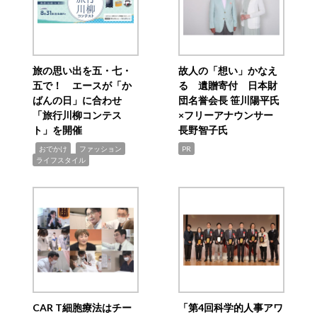
旅の思い出を五・七・
故人の「想い」かなえ
五で！ エースが「か
る 遺贈寄付 日本財
ばんの日」に合わせ
団名誉会長 笹川陽平氏
「旅行川柳コンテス
×フリーアナウンサー
ト」を開催
長野智子氏
,
,
,
おでかけ
ファッション
PR
ライフスタイル
CAR T細胞療法はチー
「第4回科学的人事アワ