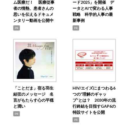
ム医療だ！ 医療従事
ード2025」を開催 デ
者の情熱、患者さんの
ータとAIで変わる人事
思いを伝えるドキュメ
戦略 科学的人事の最
ンタリー動画を公開中
新事例
PR
PR
「ことだま」宿る羽生
HIV/エイズにまつわる6
結弦のメッセージ 名
つの“理解のギャッ
言がもたらす心の平穏
プ”とは？ 2030年の流
と潤い
行終結を目指すGAP6の
特設サイトを公開
PR
PR