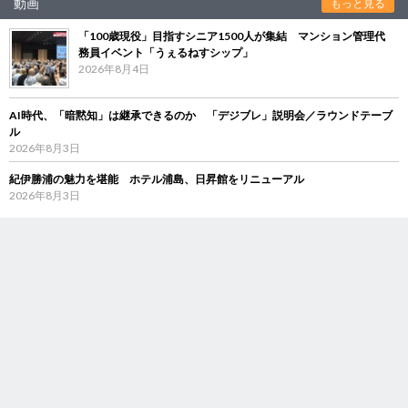
動画
もっと見る
「100歳現役」目指すシニア1500人が集結 マンション管理代
務員イベント「うぇるねすシップ」
2026年8月4日
AI時代、「暗黙知」は継承できるのか 「デジブレ」説明会／ラウンドテーブ
ル
2026年8月3日
紀伊勝浦の魅力を堪能 ホテル浦島、日昇館をリニューアル
2026年8月3日