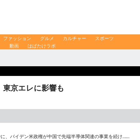
ファッション
グルメ
カルチャー
スポーツ
ス
動画
はばたけラボ
、東京エレに影響も
でに、バイデン米政権が中国で先端半導体関連の事業を続け……