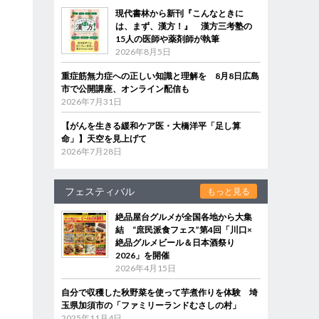
現代書林から新刊『こんなときに
は、まず、漢方！』 漢方三考塾の
15人の医師や薬剤師が執筆
2026年8月5日
重症筋無力症への正しい知識と理解を 8月8日広島
市で公開講座、オンライン配信も
2026年7月31日
【がんを生きる緩和ケア医・大橋洋平「足し算
命」】天空を見上げて
2026年7月28日
フェスティバル
もっと見る
絶品屋台グルメが全国各地から大集
結 “庶民派食フェス”第4回「川口×
絶品グルメビール＆日本酒祭り
2026」を開催
2026年4月15日
自分で収穫した秋野菜を使って芋煮作りを体験 埼
玉県加須市の「ファミリーランドむさしの村」
2025年11月4日