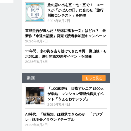
旅の思い出を五・七・五で！ エー
スが「かばんの日」に合わせ「旅行
川柳コンテスト」を開催
2026年8月7日
東野圭吾が選んだ「記憶に残る一文」はどれ？ 最
新作『永遠の記憶』発売で読者参加型キャンペーン
2026年8月7日
55年間、京の街を走り続けてきた車両 嵐山線・モ
ボ301形、運行開始55周年イベントを開催
2026年8月6日
動画
もっと見る
「100歳現役」目指すシニア1500人
が集結 マンション管理代務員イベ
ント「うぇるねすシップ」
2026年8月4日
AI時代、「暗黙知」は継承できるのか 「デジブ
レ」説明会／ラウンドテーブル
2026年8月3日