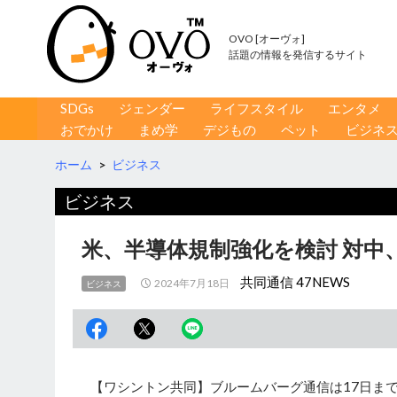
OVO [オーヴォ]
話題の情報を発信するサイト
コンテンツへ移動
検
SDGs
ジェンダー
ライフスタイル
エンタメ
索
おでかけ
まめ学
デジもの
ペット
ビジネ
ホーム
>
ビジネス
ビジネス
米、半導体規制強化を検討 対中
共同通信 47NEWS
2024年7月18日
ビジネス
【ワシントン共同】ブルームバーグ通信は17日ま