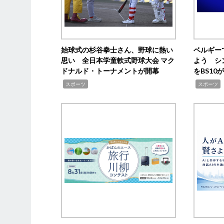
始球式の杉谷拳士さん、野球に熱い
ベルギー
思い 全日本学童軟式野球大会 マク
よう シ
ドナルド・トーナメントが開幕
をBS1
,
,
スポーツ
スポーツ