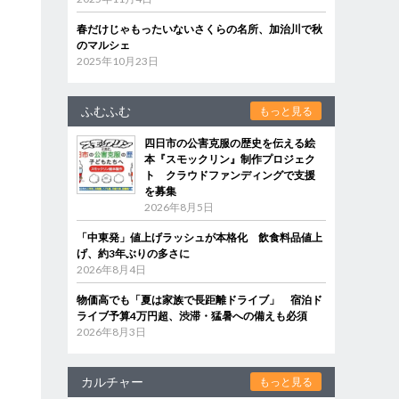
春だけじゃもったいないさくらの名所、加治川で秋
のマルシェ
2025年10月23日
ふむふむ
もっと見る
四日市の公害克服の歴史を伝える絵
本『スモックリン』制作プロジェク
ト クラウドファンディングで支援
を募集
2026年8月5日
「中東発」値上げラッシュが本格化 飲食料品値上
げ、約3年ぶりの多さに
2026年8月4日
物価高でも「夏は家族で長距離ドライブ」 宿泊ド
ライブ予算4万円超、渋滞・猛暑への備えも必須
2026年8月3日
カルチャー
もっと見る