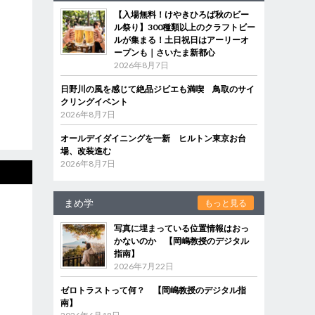
【入場無料！けやきひろば秋のビー
ル祭り】300種類以上のクラフトビー
ルが集まる！土日祝日はアーリーオ
ープンも｜さいたま新都心
2026年8月7日
日野川の風を感じて絶品ジビエも満喫 鳥取のサイ
クリングイベント
2026年8月7日
オールデイダイニングを一新 ヒルトン東京お台
場、改装進む
2026年8月7日
まめ学
もっと見る
写真に埋まっている位置情報はおっ
かないのか 【岡嶋教授のデジタル
指南】
2026年7月22日
ゼロトラストって何？ 【岡嶋教授のデジタル指
南】