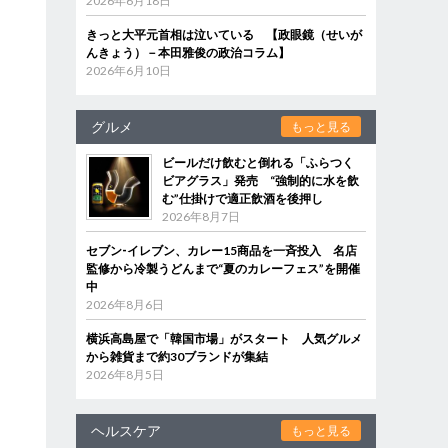
2026年6月18日
きっと大平元首相は泣いている 【政眼鏡（せいが
んきょう）－本田雅俊の政治コラム】
2026年6月10日
グルメ
もっと見る
ビールだけ飲むと倒れる「ふらつく
ビアグラス」発売 “強制的に水を飲
む”仕掛けで適正飲酒を後押し
2026年8月7日
セブン‐イレブン、カレー15商品を一斉投入 名店
監修から冷製うどんまで“夏のカレーフェス”を開催
中
2026年8月6日
横浜高島屋で「韓国市場」がスタート 人気グルメ
から雑貨まで約30ブランドが集結
2026年8月5日
ヘルスケア
もっと見る