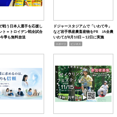
で戦う日本人選手を応援し
ドジャースタジアムで「いわて牛」
ント＝トロイデン戦全試合
など岩手県産農畜産物をPR JA全農
0が今季も無料放送
いわてが8月10日～12日に実施
,
,
スポーツ
ビジネス