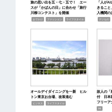
旅の思い出を五・七・五で！ エー
「人がA
スが「かばんの日」に合わせ「旅行
きること
川柳コンテスト」を開催
入機関の
,
,
,
,
,
おでかけ
ファッション
ライフスタイル
デジもの
オールデイダイニングを一新 ヒル
故人の「
トン東京お台場、改装進む
付 日本
フリーア
,
,
ビジネス
ライフスタイル
PR