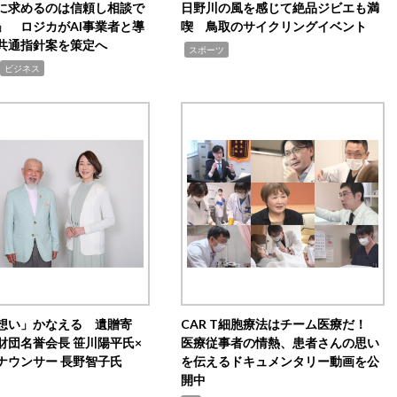
Iに求めるのは信頼し相談で
日野川の風を感じて絶品ジビエも満
」 ロジカがAI事業者と導
喫 鳥取のサイクリングイベント
共通指針案を策定へ
,
スポーツ
ビジネス
想い」かなえる 遺贈寄
CAR T細胞療法はチーム医療だ！
財団名誉会長 笹川陽平氏×
医療従事者の情熱、患者さんの思い
ナウンサー 長野智子氏
を伝えるドキュメンタリー動画を公
開中