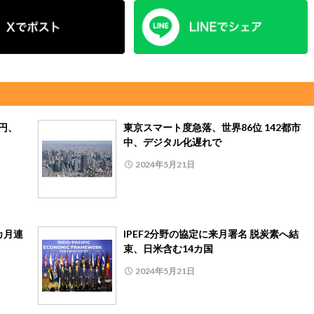
6円、
東京スマート度急落、世界86位 142都市
中、デジタル化遅れで
2024年5月21日
カ月連
IPEF2分野の協定に来月署名 脱炭素へ結
束、日米含む14カ国
2024年5月21日