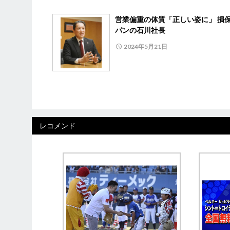
営業偏重の体質「正しい姿に」 損
パンの石川社長
2024年5月21日
レコメンド