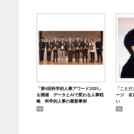
「第4回科学的人事アワード2025」
「ことだ
を開催 データとAIで変わる人事戦
ージ 名
略 科学的人事の最新事例
い
PR
PR