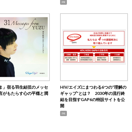
PR
ま」宿る羽生結弦のメッセ
HIV/エイズにまつわる6つの“理解の
言がもたらす心の平穏と潤
ギャップ”とは？ 2030年の流行終
結を目指すGAP6の特設サイトを公
開
PR