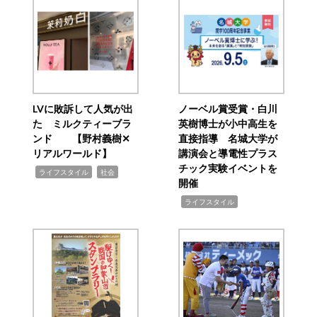
LVに敗訴して人気が出
ノーベル賞受賞・白川
た ミルクティーブラ
英樹博士が小中高生を
ンド 【野村義樹✕
直接指導 名城大学が
リアルワールド】
講演会と導電性プラス
チック実験イベントを
,
,
ライフスタイル
社会
開催
,
ライフスタイル