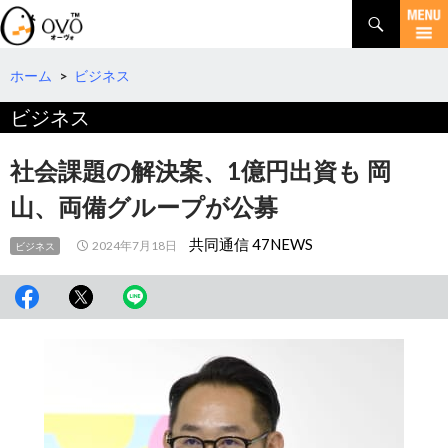
検
索
コ
ン
テ
ホーム
>
ビジネス
ン
ビジネス
ツ
へ
移
社会課題の解決案、1億円出資も 岡
動
山、両備グループが公募
共同通信 47NEWS
2024年7月18日
ビジネス