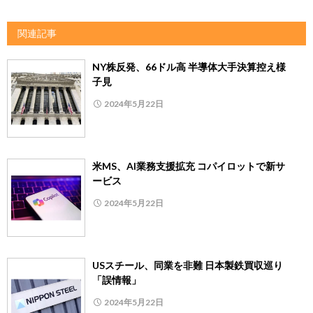
関連記事
NY株反発、66ドル高 半導体大手決算控え様
子見
2024年5月22日
米MS、AI業務支援拡充 コパイロットで新サ
ービス
2024年5月22日
USスチール、同業を非難 日本製鉄買収巡り
「誤情報」
2024年5月22日