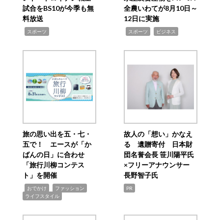
試合をBS10が今季も無
全農いわてが8月10日～
料放送
12日に実施
,
,
,
スポーツ
スポーツ
ビジネス
旅の思い出を五・七・
故人の「想い」かなえ
五で！ エースが「か
る 遺贈寄付 日本財
ばんの日」に合わせ
団名誉会長 笹川陽平氏
「旅行川柳コンテス
×フリーアナウンサー
ト」を開催
長野智子氏
,
,
,
おでかけ
ファッション
PR
ライフスタイル