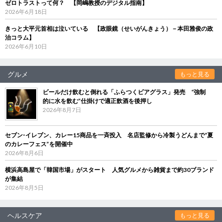
ゼロトラストって何？ 【岡嶋教授のデジタル指南】
2026年6月18日
きっと大平元首相は泣いている 【政眼鏡（せいがんきょう）－本田雅俊の政
治コラム】
2026年6月10日
グルメ
もっと見る
ビールだけ飲むと倒れる「ふらつくビアグラス」発売 “強制
的に水を飲む”仕掛けで適正飲酒を後押し
2026年8月7日
セブン‐イレブン、カレー15商品を一斉投入 名店監修から冷製うどんまで“夏
のカレーフェス”を開催中
2026年8月6日
横浜高島屋で「韓国市場」がスタート 人気グルメから雑貨まで約30ブランド
が集結
2026年8月5日
ヘルスケア
もっと見る