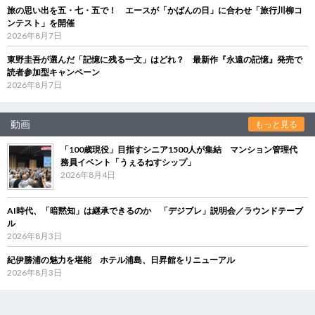
旅の思い出を五・七・五で！ エースが「かばんの日」に合わせ「旅行川柳コ
ンテスト」を開催
2026年8月7日
東野圭吾が選んだ「記憶に残る一文」はどれ？ 最新作『永遠の記憶』発売で
読者参加型キャンペーン
2026年8月7日
動画
もっと見る
「100歳現役」目指すシニア1500人が集結 マンション管理代
務員イベント「うぇるねすシップ」
2026年8月4日
AI時代、「暗黙知」は継承できるのか 「デジブレ」説明会／ラウンドテーブ
ル
2026年8月3日
紀伊勝浦の魅力を堪能 ホテル浦島、日昇館をリニューアル
2026年8月3日