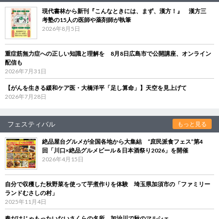
現代書林から新刊『こんなときには、まず、漢方！』 漢方三
考塾の15人の医師や薬剤師が執筆
2026年8月5日
重症筋無力症への正しい知識と理解を 8月8日広島市で公開講座、オンライン
配信も
2026年7月31日
【がんを生きる緩和ケア医・大橋洋平「足し算命」】天空を見上げて
2026年7月28日
フェスティバル
もっと見る
絶品屋台グルメが全国各地から大集結 “庶民派食フェス”第4
回「川口×絶品グルメビール＆日本酒祭り2026」を開催
2026年4月15日
自分で収穫した秋野菜を使って芋煮作りを体験 埼玉県加須市の「ファミリー
ランドむさしの村」
2025年11月4日
春だけじゃもったいないさくらの名所、加治川で秋のマルシェ