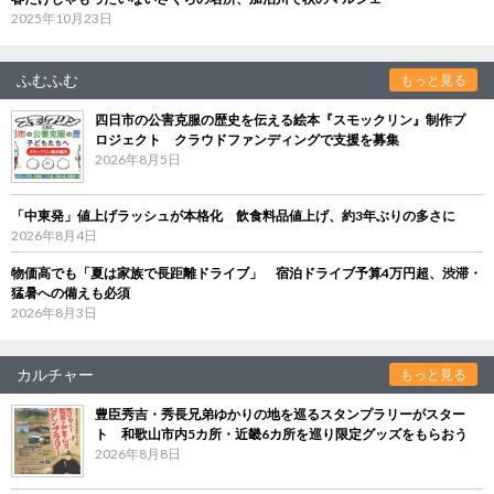
2025年10月23日
ふむふむ
もっと見る
四日市の公害克服の歴史を伝える絵本『スモックリン』制作プ
ロジェクト クラウドファンディングで支援を募集
2026年8月5日
「中東発」値上げラッシュが本格化 飲食料品値上げ、約3年ぶりの多さに
2026年8月4日
物価高でも「夏は家族で長距離ドライブ」 宿泊ドライブ予算4万円超、渋滞・
猛暑への備えも必須
2026年8月3日
カルチャー
もっと見る
豊臣秀吉・秀長兄弟ゆかりの地を巡るスタンプラリーがスター
ト 和歌山市内5カ所・近畿6カ所を巡り限定グッズをもらおう
2026年8月8日