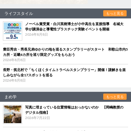
ライフスタイル
もっと見る
ノーベル賞受賞・白川英樹博士が小中高生を直接指導 名城大
学が講演会と導電性プラスチック実験イベントを開催
2026年8月8日
豊臣秀吉・秀長兄弟ゆかりの地を巡るスタンプラリーがスタート 和歌山市内5
カ所・近畿6カ所を巡り限定グッズをもらおう
2026年8月8日
長野・筑北村で「ちくほくタイムトラベルスタンプラリー」開催！謎解きを楽
しみながら全17スポットを巡る
2026年8月8日
まめ学
もっと見る
写真に埋まっている位置情報はおっかないのか 【岡嶋教授の
デジタル指南】
2026年7月22日