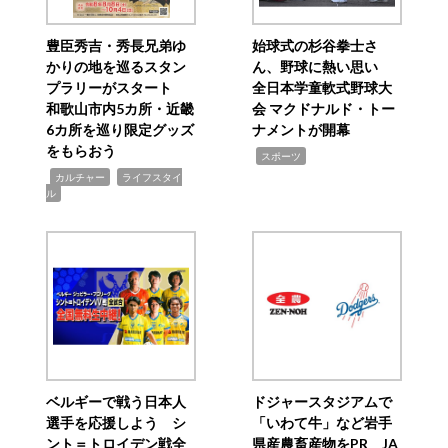
豊臣秀吉・秀長兄弟ゆ
始球式の杉谷拳士さ
かりの地を巡るスタン
ん、野球に熱い思い
プラリーがスタート
全日本学童軟式野球大
和歌山市内5カ所・近畿
会 マクドナルド・トー
6カ所を巡り限定グッズ
ナメントが開幕
をもらおう
,
スポーツ
,
,
カルチャー
ライフスタイ
ル
ベルギーで戦う日本人
ドジャースタジアムで
選手を応援しよう シ
「いわて牛」など岩手
ント＝トロイデン戦全
県産農畜産物をPR JA