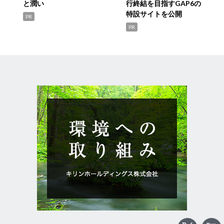
と潤い
行終結を目指すGAP6の
特設サイトを公開
PR
PR