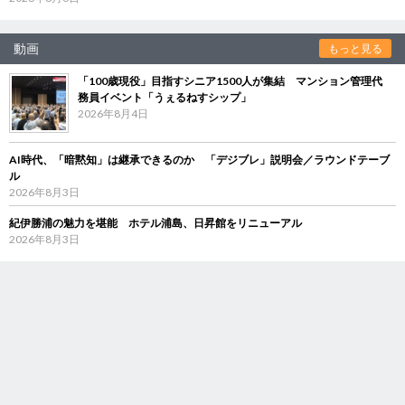
動画
もっと見る
「100歳現役」目指すシニア1500人が集結 マンション管理代
務員イベント「うぇるねすシップ」
2026年8月4日
AI時代、「暗黙知」は継承できるのか 「デジブレ」説明会／ラウンドテーブ
ル
2026年8月3日
紀伊勝浦の魅力を堪能 ホテル浦島、日昇館をリニューアル
2026年8月3日