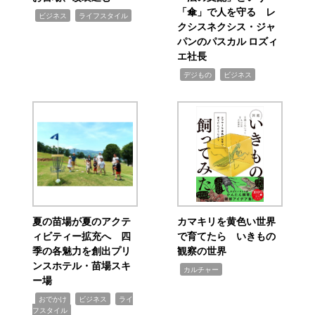
「傘」で人を守る レ
,
,
ビジネス
ライフスタイル
クシスネクシス・ジャ
パンのパスカル ロズィ
エ社長
,
,
デジもの
ビジネス
夏の苗場が夏のアクテ
カマキリを黄色い世界
ィビティー拡充へ 四
で育てたら いきもの
季の各魅力を創出プリ
観察の世界
ンスホテル・苗場スキ
,
カルチャー
ー場
,
,
,
おでかけ
ビジネス
ライ
フスタイル