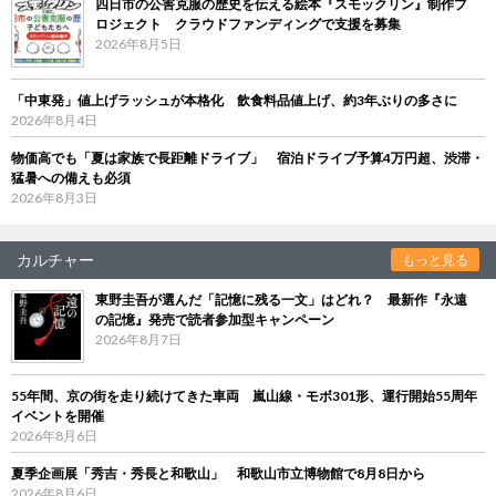
四日市の公害克服の歴史を伝える絵本『スモックリン』制作プ
ロジェクト クラウドファンディングで支援を募集
2026年8月5日
「中東発」値上げラッシュが本格化 飲食料品値上げ、約3年ぶりの多さに
2026年8月4日
物価高でも「夏は家族で長距離ドライブ」 宿泊ドライブ予算4万円超、渋滞・
猛暑への備えも必須
2026年8月3日
カルチャー
もっと見る
東野圭吾が選んだ「記憶に残る一文」はどれ？ 最新作『永遠
の記憶』発売で読者参加型キャンペーン
2026年8月7日
55年間、京の街を走り続けてきた車両 嵐山線・モボ301形、運行開始55周年
イベントを開催
2026年8月6日
夏季企画展「秀吉・秀長と和歌山」 和歌山市立博物館で8月8日から
2026年8月6日