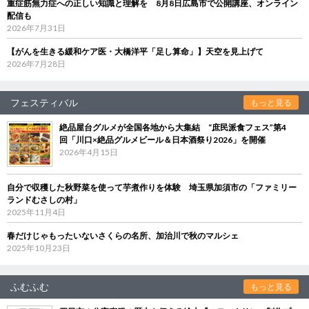
重症筋無力症への正しい知識と理解を 8月8日広島市で公開講座、オンライン
配信も
2026年7月31日
【がんを生きる緩和ケア医・大橋洋平「足し算命」】天空を見上げて
2026年7月28日
フェスティバル
もっと見る
絶品屋台グルメが全国各地から大集結 “庶民派食フェス”第4
回「川口×絶品グルメビール＆日本酒祭り2026」を開催
2026年4月15日
自分で収穫した秋野菜を使って芋煮作りを体験 埼玉県加須市の「ファミリー
ランドむさしの村」
2025年11月4日
春だけじゃもったいないさくらの名所、加治川で秋のマルシェ
2025年10月23日
ふむふむ
もっと見る