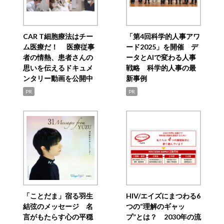
CAR T細胞療法はチー
「第4回科学的人事アワ
ム医療だ！ 医療従事
ード2025」を開催 デ
者の情熱、患者さんの
ータとAIで変わる人事
思いを伝えるドキュメ
戦略 科学的人事の最
ンタリー動画を公開中
新事例
PR
PR
「ことだま」宿る羽生
HIV/エイズにまつわる6
結弦のメッセージ 名
つの“理解のギャッ
言がもたらす心の平穏
プ”とは？ 2030年の流