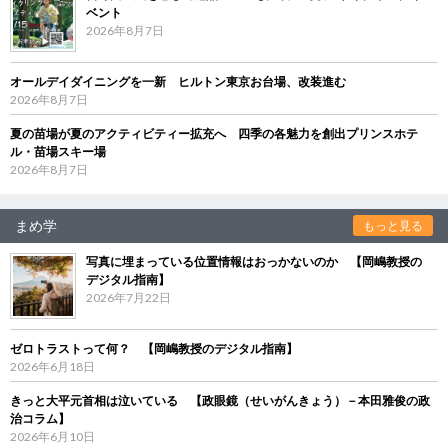
ベント
2026年8月7日
オールデイダイニングを一新 ヒルトン東京お台場、改装進む
2026年8月7日
夏の苗場が夏のアクティビティー拡充へ 四季の各魅力を創出プリンスホテ
ル・苗場スキー場
2026年8月7日
まめ学
もっと見る
写真に埋まっている位置情報はおっかないのか 【岡嶋教授の
デジタル指南】
2026年7月22日
ゼロトラストって何？ 【岡嶋教授のデジタル指南】
2026年6月18日
きっと大平元首相は泣いている 【政眼鏡（せいがんきょう）－本田雅俊の政
治コラム】
2026年6月10日