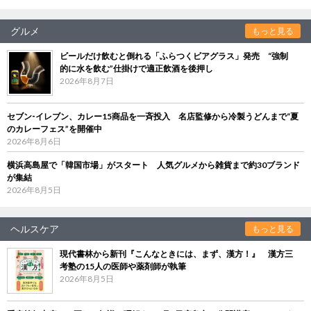
グルメ
もっと見る
ビールだけ飲むと倒れる「ふらつくビアグラス」発売 “強制
的に水を飲む”仕掛けで適正飲酒を後押し
2026年8月7日
セブン‐イレブン、カレー15商品を一斉投入 名店監修から冷製うどんまで“夏
のカレーフェス”を開催中
2026年8月6日
横浜高島屋で「韓国市場」がスタート 人気グルメから雑貨まで約30ブランド
が集結
2026年8月5日
ヘルスケア
もっと見る
現代書林から新刊『こんなときには、まず、漢方！』 漢方三
考塾の15人の医師や薬剤師が執筆
2026年8月5日