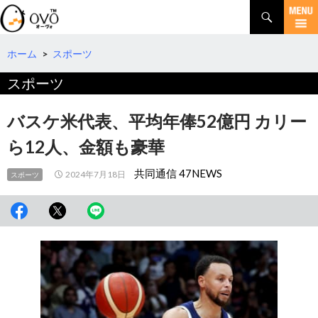
検
索
コ
ン
テ
ホーム
>
スポーツ
ン
スポーツ
ツ
へ
移
バスケ米代表、平均年俸52億円 カリー
動
ら12人、金額も豪華
共同通信 47NEWS
2024年7月18日
スポーツ