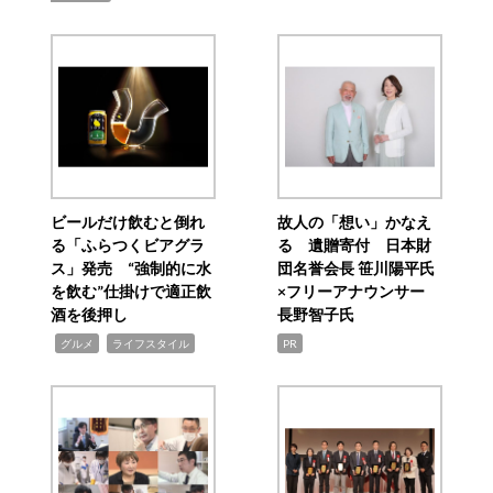
ビールだけ飲むと倒れ
故人の「想い」かなえ
る「ふらつくビアグラ
る 遺贈寄付 日本財
ス」発売 “強制的に水
団名誉会長 笹川陽平氏
を飲む”仕掛けで適正飲
×フリーアナウンサー
酒を後押し
長野智子氏
,
,
グルメ
ライフスタイル
PR