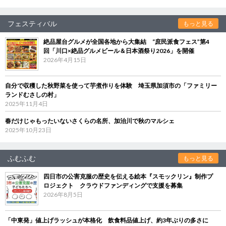
フェスティバル
もっと見る
絶品屋台グルメが全国各地から大集結 “庶民派食フェス”第4
回「川口×絶品グルメビール＆日本酒祭り2026」を開催
2026年4月15日
自分で収穫した秋野菜を使って芋煮作りを体験 埼玉県加須市の「ファミリー
ランドむさしの村」
2025年11月4日
春だけじゃもったいないさくらの名所、加治川で秋のマルシェ
2025年10月23日
ふむふむ
もっと見る
四日市の公害克服の歴史を伝える絵本『スモックリン』制作プ
ロジェクト クラウドファンディングで支援を募集
2026年8月5日
「中東発」値上げラッシュが本格化 飲食料品値上げ、約3年ぶりの多さに