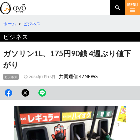
検
索
コ
ン
テ
ホーム
>
ビジネス
ン
ビジネス
ツ
へ
移
ガソリン1L、175円90銭 4週ぶり値下
動
がり
共同通信 47NEWS
2024年7月18日
ビジネス