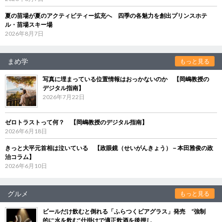
夏の苗場が夏のアクティビティー拡充へ 四季の各魅力を創出プリンスホテ
ル・苗場スキー場
2026年8月7日
まめ学
もっと見る
写真に埋まっている位置情報はおっかないのか 【岡嶋教授の
デジタル指南】
2026年7月22日
ゼロトラストって何？ 【岡嶋教授のデジタル指南】
2026年6月18日
きっと大平元首相は泣いている 【政眼鏡（せいがんきょう）－本田雅俊の政
治コラム】
2026年6月10日
グルメ
もっと見る
ビールだけ飲むと倒れる「ふらつくビアグラス」発売 “強制
的に水を飲む”仕掛けで適正飲酒を後押し