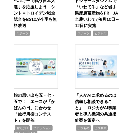
ベルギーで戦う日本人
ドジャースタジアムで
選手を応援しよう シ
「いわて牛」など岩手
ント＝トロイデン戦全
県産農畜産物をPR JA
試合をBS10が今季も無
全農いわてが8月10日～
料放送
12日に実施
,
,
,
スポーツ
スポーツ
ビジネス
旅の思い出を五・七・
「人がAIに求めるのは
五で！ エースが「か
信頼し相談できるこ
ばんの日」に合わせ
と」 ロジカがAI事業
「旅行川柳コンテス
者と導入機関の共通指
ト」を開催
針案を策定へ
,
,
,
,
,
おでかけ
ファッション
デジもの
ビジネス
ライフスタイル