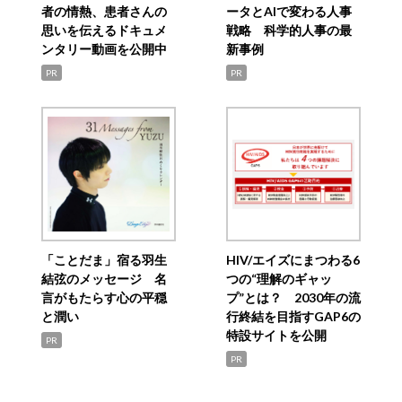
者の情熱、患者さんの
ータとAIで変わる人事
思いを伝えるドキュメ
戦略 科学的人事の最
ンタリー動画を公開中
新事例
PR
PR
「ことだま」宿る羽生
HIV/エイズにまつわる6
結弦のメッセージ 名
つの“理解のギャッ
言がもたらす心の平穏
プ”とは？ 2030年の流
と潤い
行終結を目指すGAP6の
特設サイトを公開
PR
PR