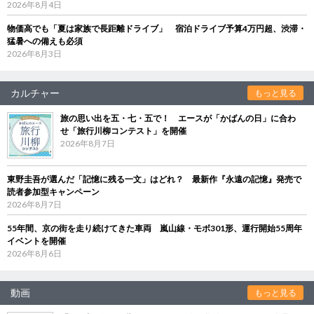
2026年8月4日
物価高でも「夏は家族で長距離ドライブ」 宿泊ドライブ予算4万円超、渋滞・
猛暑への備えも必須
2026年8月3日
カルチャー
もっと見る
旅の思い出を五・七・五で！ エースが「かばんの日」に合わ
せ「旅行川柳コンテスト」を開催
2026年8月7日
東野圭吾が選んだ「記憶に残る一文」はどれ？ 最新作『永遠の記憶』発売で
読者参加型キャンペーン
2026年8月7日
55年間、京の街を走り続けてきた車両 嵐山線・モボ301形、運行開始55周年
イベントを開催
2026年8月6日
動画
もっと見る