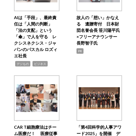
AIは「手段」、最終責
故人の「想い」かなえ
任は「人間の判断」
る 遺贈寄付 日本財
「法の支配」という
団名誉会長 笹川陽平氏
「傘」で人を守る レ
×フリーアナウンサー
クシスネクシス・ジャ
長野智子氏
パンのパスカル ロズィ
PR
エ社長
,
,
デジもの
ビジネス
CAR T細胞療法はチー
「第4回科学的人事アワ
ム医療だ！ 医療従事
ード2025」を開催 デ