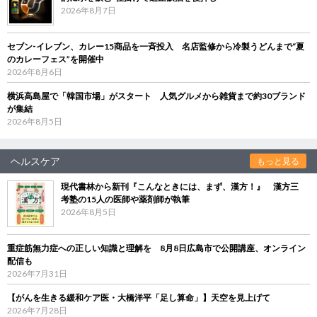
2026年8月7日
セブン‐イレブン、カレー15商品を一斉投入 名店監修から冷製うどんまで“夏
のカレーフェス”を開催中
2026年8月6日
横浜高島屋で「韓国市場」がスタート 人気グルメから雑貨まで約30ブランド
が集結
2026年8月5日
ヘルスケア
もっと見る
現代書林から新刊『こんなときには、まず、漢方！』 漢方三
考塾の15人の医師や薬剤師が執筆
2026年8月5日
重症筋無力症への正しい知識と理解を 8月8日広島市で公開講座、オンライン
配信も
2026年7月31日
【がんを生きる緩和ケア医・大橋洋平「足し算命」】天空を見上げて
2026年7月28日