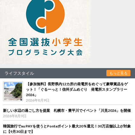
ライフスタイル
もっと見る
【参加無料】長野県内12カ所の発電所をめぐって豪華賞品をゲ
ット！「ぐるーっと！信州ダムめぐり 発電所スタンプラリー
2026」
2026年8月9日
新しい水辺の過ごし方を提案 札幌市・豊平川でイベント「川見2026」を開催
2026年8月9日
韓国旅行でau PAYを使うとPontaポイント最大20％還元！30万店舗以上が対象
に【9月30日まで】