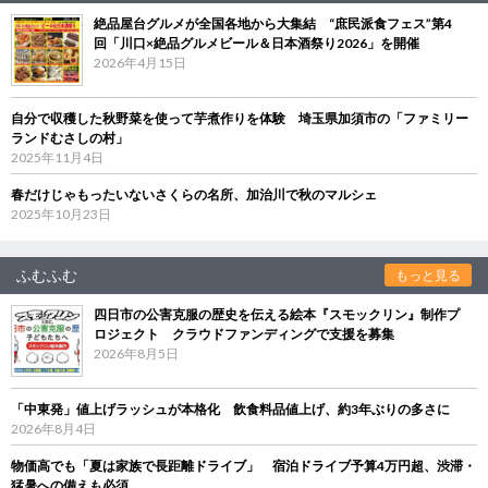
絶品屋台グルメが全国各地から大集結 “庶民派食フェス”第4
回「川口×絶品グルメビール＆日本酒祭り2026」を開催
2026年4月15日
自分で収穫した秋野菜を使って芋煮作りを体験 埼玉県加須市の「ファミリー
ランドむさしの村」
2025年11月4日
春だけじゃもったいないさくらの名所、加治川で秋のマルシェ
2025年10月23日
ふむふむ
もっと見る
四日市の公害克服の歴史を伝える絵本『スモックリン』制作プ
ロジェクト クラウドファンディングで支援を募集
2026年8月5日
「中東発」値上げラッシュが本格化 飲食料品値上げ、約3年ぶりの多さに
2026年8月4日
物価高でも「夏は家族で長距離ドライブ」 宿泊ドライブ予算4万円超、渋滞・
猛暑への備えも必須