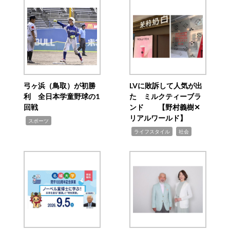
弓ヶ浜（鳥取）が初勝
LVに敗訴して人気が出
利 全日本学童野球の1
た ミルクティーブラ
回戦
ンド 【野村義樹✕
リアルワールド】
,
スポーツ
,
,
ライフスタイル
社会