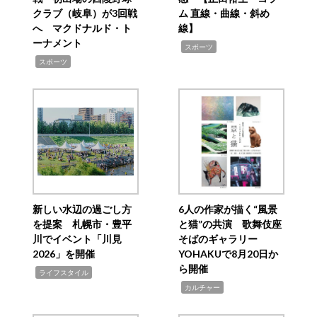
クラブ（岐阜）が3回戦
ム 直線・曲線・斜め
へ マクドナルド・ト
線】
ーナメント
,
スポーツ
,
スポーツ
新しい水辺の過ごし方
6人の作家が描く“風景
を提案 札幌市・豊平
と猫”の共演 歌舞伎座
川でイベント「川見
そばのギャラリー
2026」を開催
YOHAKUで8月20日か
ら開催
,
ライフスタイル
,
カルチャー