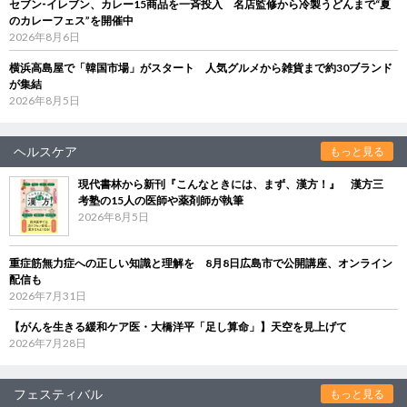
セブン‐イレブン、カレー15商品を一斉投入 名店監修から冷製うどんまで“夏
のカレーフェス”を開催中
2026年8月6日
横浜高島屋で「韓国市場」がスタート 人気グルメから雑貨まで約30ブランド
が集結
2026年8月5日
ヘルスケア
もっと見る
現代書林から新刊『こんなときには、まず、漢方！』 漢方三
考塾の15人の医師や薬剤師が執筆
2026年8月5日
重症筋無力症への正しい知識と理解を 8月8日広島市で公開講座、オンライン
配信も
2026年7月31日
【がんを生きる緩和ケア医・大橋洋平「足し算命」】天空を見上げて
2026年7月28日
フェスティバル
もっと見る