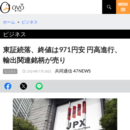
検
索
コ
ン
テ
ホーム
>
ビジネス
ン
ビジネス
ツ
へ
移
東証続落、終値は971円安 円高進行、
動
輸出関連銘柄が売り
共同通信 47NEWS
2024年7月18日
ビジネス