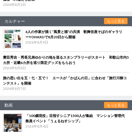
2026年8月3日
カルチャー
もっと見る
6人の作家が描く“風景と猫”の共演 歌舞伎座そばのギャラリ
ーYOHAKUで8月20日から開催
2026年8月9日
豊臣秀吉・秀長兄弟ゆかりの地を巡るスタンプラリーがスタート 和歌山市内5
カ所・近畿6カ所を巡り限定グッズをもらおう
2026年8月8日
旅の思い出を五・七・五で！ エースが「かばんの日」に合わせ「旅行川柳コ
ンテスト」を開催
2026年8月7日
動画
もっと見る
「100歳現役」目指すシニア1500人が集結 マンション管理代
務員イベント「うぇるねすシップ」
2026年8月4日