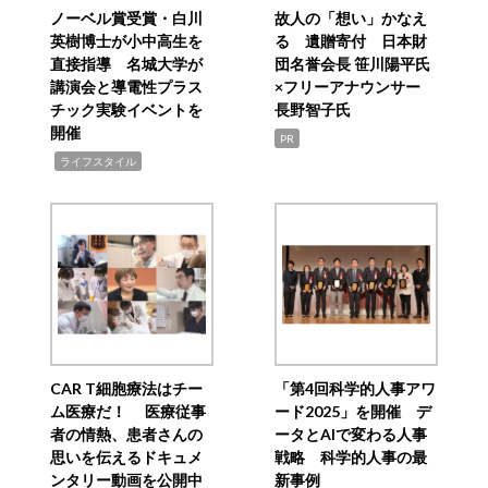
ノーベル賞受賞・白川
故人の「想い」かなえ
英樹博士が小中高生を
る 遺贈寄付 日本財
直接指導 名城大学が
団名誉会長 笹川陽平氏
講演会と導電性プラス
×フリーアナウンサー
チック実験イベントを
長野智子氏
開催
PR
,
ライフスタイル
CAR T細胞療法はチー
「第4回科学的人事アワ
ム医療だ！ 医療従事
ード2025」を開催 デ
者の情熱、患者さんの
ータとAIで変わる人事
思いを伝えるドキュメ
戦略 科学的人事の最
ンタリー動画を公開中
新事例