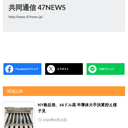
共同通信 47NEWS
http://www.47news.jp/
関連記事
NY株反発、66ドル高 半導体大手決算控え様
子見
2024年5月22日