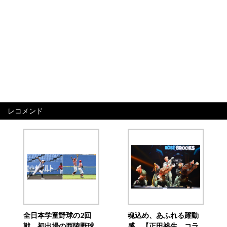
レコメンド
全日本学童野球の2回
魂込め、あふれる躍動
戦 初出場の西陵野球
感 【正田裕生 コラ