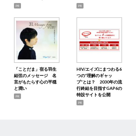
PR
PR
「ことだま」宿る羽生
HIV/エイズにまつわる6
結弦のメッセージ 名
つの“理解のギャッ
言がもたらす心の平穏
プ”とは？ 2030年の流
と潤い
行終結を目指すGAP6の
特設サイトを公開
PR
PR