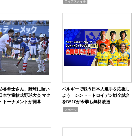
,
ライフスタイル
杉谷拳士さん、野球に熱い
ベルギーで戦う日本人選手を応援し
日本学童軟式野球大会 マク
よう シント＝トロイデン戦全試合
・トーナメントが開幕
をBS10が今季も無料放送
,
スポーツ