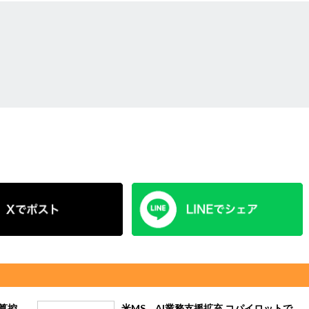
決算控
米MS、AI業務支援拡充 コパイロットで