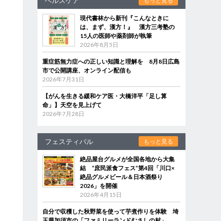
ヘルスケア
もっと見る
現代書林から新刊『こんなときに
は、まず、漢方！』 漢方三考塾の
15人の医師や薬剤師が執筆
2026年8月5日
重症筋無力症への正しい知識と理解を 8月8日広島
市で公開講座、オンライン配信も
2026年7月31日
【がんを生きる緩和ケア医・大橋洋平「足し算
命」】天空を見上げて
2026年7月28日
フェスティバル
もっと見る
絶品屋台グルメが全国各地から大集
結 “庶民派食フェス”第4回「川口×
絶品グルメビール＆日本酒祭り
2026」を開催
2026年4月15日
自分で収穫した秋野菜を使って芋煮作りを体験 埼
玉県加須市の「ファミリーランドむさしの村」