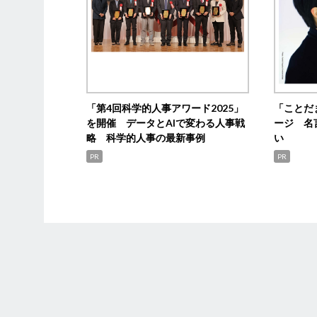
「第4回科学的人事アワード2025」
「ことだ
を開催 データとAIで変わる人事戦
ージ 名
略 科学的人事の最新事例
い
PR
PR