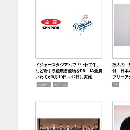
ドジャースタジアムで「いわて牛」
故人の「
など岩手県産農畜産物をPR JA全農
付 日本
いわてが8月10日～12日に実施
フリーア
,
,
スポーツ
ビジネス
PR