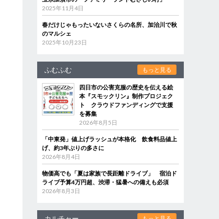
2025年11月4日
春だけじゃもったいないさくらの名所、加治川で秋
のマルシェ
2025年10月23日
ふむふむ
もっと見る
四日市の公害克服の歴史を伝える絵
本『スモックリン』制作プロジェク
ト クラウドファンディングで支援
を募集
2026年8月5日
「中東発」値上げラッシュが本格化 飲食料品値上
げ、約3年ぶりの多さに
2026年8月4日
物価高でも「夏は家族で長距離ドライブ」 宿泊ド
ライブ予算4万円超、渋滞・猛暑への備えも必須
2026年8月3日
カルチャー
もっと見る