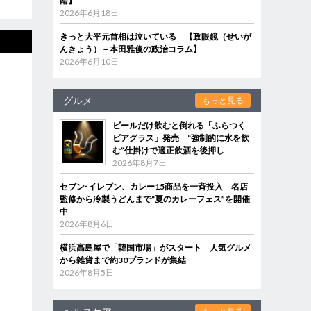
南】
2026年6月18日
きっと大平元首相は泣いている 【政眼鏡（せいが
んきょう）－本田雅俊の政治コラム】
2026年6月10日
グルメ
もっと見る
ビールだけ飲むと倒れる「ふらつく
ビアグラス」発売 “強制的に水を飲
む”仕掛けで適正飲酒を後押し
2026年8月7日
セブン‐イレブン、カレー15商品を一斉投入 名店
監修から冷製うどんまで“夏のカレーフェス”を開催
中
2026年8月6日
横浜高島屋で「韓国市場」がスタート 人気グルメ
から雑貨まで約30ブランドが集結
2026年8月5日