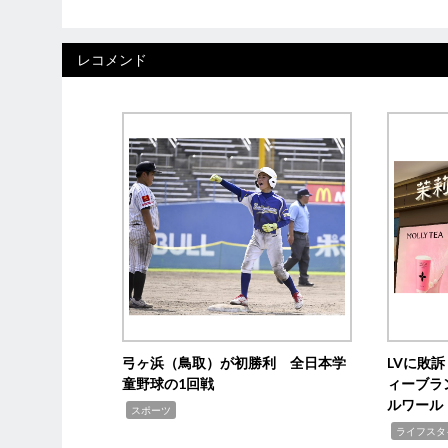
レコメンド
弓ヶ浜（鳥取）が初勝利 全日本学
LVに敗
童野球の1回戦
ィーブラ
ルワール
,
スポーツ
,
ライフスタ