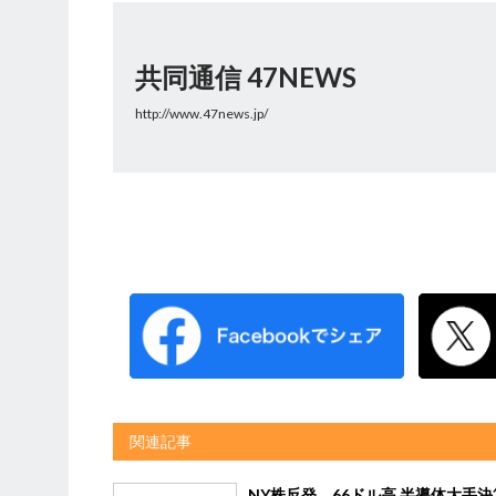
共同通信 47NEWS
http://www.47news.jp/
関連記事
NY株反発、66ドル高 半導体大手