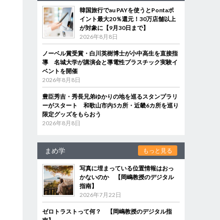
韓国旅行でau PAYを使うとPontaポ
イント最大20％還元！30万店舗以上
が対象に【9月30日まで】
2026年8月8日
ノーベル賞受賞・白川英樹博士が小中高生を直接指
導 名城大学が講演会と導電性プラスチック実験イ
ベントを開催
2026年8月8日
豊臣秀吉・秀長兄弟ゆかりの地を巡るスタンプラリ
ーがスタート 和歌山市内5カ所・近畿6カ所を巡り
限定グッズをもらおう
2026年8月8日
まめ学
もっと見る
写真に埋まっている位置情報はおっ
かないのか 【岡嶋教授のデジタル
指南】
2026年7月22日
ゼロトラストって何？ 【岡嶋教授のデジタル指