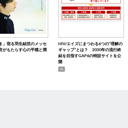
ま」宿る羽生結弦のメッセ
HIV/エイズにまつわる6つの“理解の
言がもたらす心の平穏と潤
ギャップ”とは？ 2030年の流行終
結を目指すGAP6の特設サイトを公
開
PR