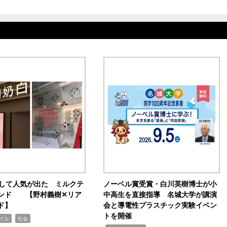
訴して人気が出た ミルクテ
ノーベル賞受賞・白川英樹博士が小
ンド 【野村義樹✕リア
中高生を直接指導 名城大学が講演
ド】
会と導電性プラスチック実験イベン
トを開催
,
イル
社会