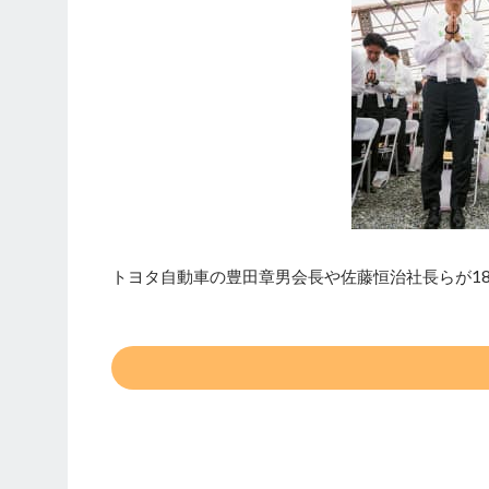
トヨタ自動車の豊田章男会長や佐藤恒治社長らが1