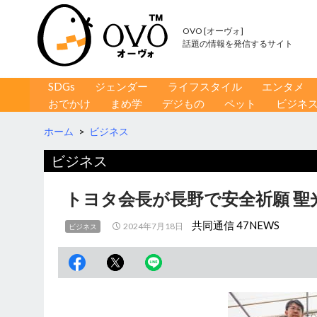
OVO [オーヴォ]
話題の情報を発信するサイト
コンテンツへ移動
検
SDGs
ジェンダー
ライフスタイル
エンタメ
索
おでかけ
まめ学
デジもの
ペット
ビジネ
ホーム
>
ビジネス
ビジネス
トヨタ会長が長野で安全祈願 聖
共同通信 47NEWS
2024年7月18日
ビジネス