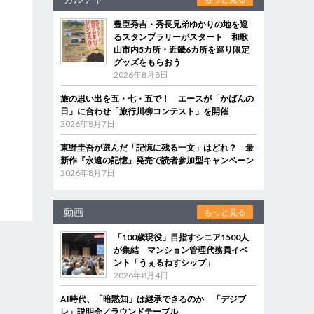
豊臣秀吉・秀長兄弟ゆかりの地を巡
るスタンプラリーがスタート 和歌
山市内5カ所・近畿6カ所を巡り限定
グッズをもらおう
2026年8月8日
旅の思い出を五・七・五で！ エースが「かばんの
日」に合わせ「旅行川柳コンテスト」を開催
2026年8月7日
東野圭吾が選んだ「記憶に残る一文」はどれ？ 最
新作『永遠の記憶』発売で読者参加型キャンペーン
2026年8月7日
動画
もっと見る
「100歳現役」目指すシニア1500人
が集結 マンション管理代務員イベ
ント「うぇるねすシップ」
2026年8月4日
AI時代、「暗黙知」は継承できるのか 「デジブ
レ」説明会／ラウンドテーブル