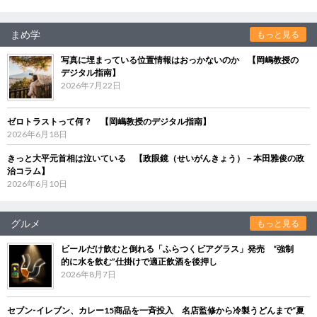
まめ学
もっと見る
写真に埋まっている位置情報はおっかないのか 【岡嶋教授の
デジタル指南】
2026年7月22日
ゼロトラストって何？ 【岡嶋教授のデジタル指南】
2026年6月18日
きっと大平元首相は泣いている 【政眼鏡（せいがんきょう）－本田雅俊の政
治コラム】
2026年6月10日
グルメ
もっと見る
ビールだけ飲むと倒れる「ふらつくビアグラス」発売 “強制
的に水を飲む”仕掛けで適正飲酒を後押し
2026年8月7日
セブン‐イレブン、カレー15商品を一斉投入 名店監修から冷製うどんまで“夏