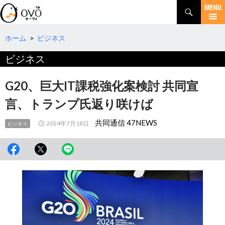
検
索
コ
ン
テ
ホーム
>
ビジネス
ン
ビジネス
ツ
へ
移
G20、巨大IT課税強化案検討 共同宣
動
言、トランプ氏返り咲けば
共同通信 47NEWS
2024年7月18日
ビジネス