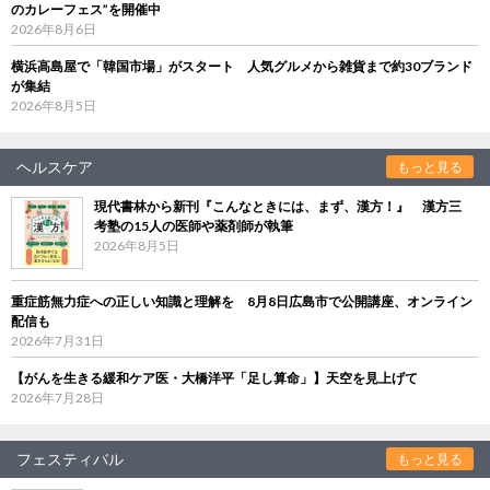
のカレーフェス”を開催中
2026年8月6日
横浜高島屋で「韓国市場」がスタート 人気グルメから雑貨まで約30ブランド
が集結
2026年8月5日
ヘルスケア
もっと見る
現代書林から新刊『こんなときには、まず、漢方！』 漢方三
考塾の15人の医師や薬剤師が執筆
2026年8月5日
重症筋無力症への正しい知識と理解を 8月8日広島市で公開講座、オンライン
配信も
2026年7月31日
【がんを生きる緩和ケア医・大橋洋平「足し算命」】天空を見上げて
2026年7月28日
フェスティバル
もっと見る