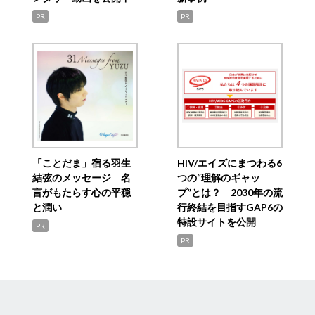
PR
PR
「ことだま」宿る羽生
HIV/エイズにまつわる6
結弦のメッセージ 名
つの“理解のギャッ
言がもたらす心の平穏
プ”とは？ 2030年の流
と潤い
行終結を目指すGAP6の
特設サイトを公開
PR
PR