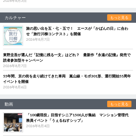
2026年8月3日
カルチャー
もっと見る
旅の思い出を五・七・五で！ エースが「かばんの日」に合わ
せ「旅行川柳コンテスト」を開催
2026年8月7日
東野圭吾が選んだ「記憶に残る一文」はどれ？ 最新作『永遠の記憶』発売で
読者参加型キャンペーン
2026年8月7日
55年間、京の街を走り続けてきた車両 嵐山線・モボ301形、運行開始55周年
イベントを開催
2026年8月6日
動画
もっと見る
「100歳現役」目指すシニア1500人が集結 マンション管理代
務員イベント「うぇるねすシップ」
2026年8月4日