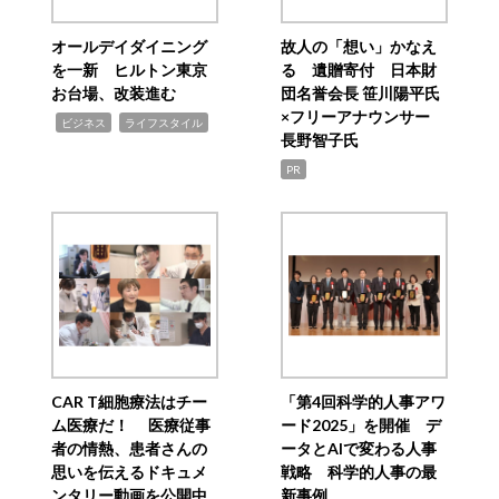
オールデイダイニング
故人の「想い」かなえ
を一新 ヒルトン東京
る 遺贈寄付 日本財
お台場、改装進む
団名誉会長 笹川陽平氏
×フリーアナウンサー
,
,
ビジネス
ライフスタイル
長野智子氏
PR
CAR T細胞療法はチー
「第4回科学的人事アワ
ム医療だ！ 医療従事
ード2025」を開催 デ
者の情熱、患者さんの
ータとAIで変わる人事
思いを伝えるドキュメ
戦略 科学的人事の最
ンタリー動画を公開中
新事例