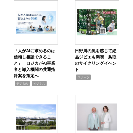
「人がAIに求めるのは
日野川の風を感じて絶
信頼し相談できるこ
品ジビエも満喫 鳥取
と」 ロジカがAI事業
のサイクリングイベン
者と導入機関の共通指
ト
針案を策定へ
,
スポーツ
,
,
デジもの
ビジネス