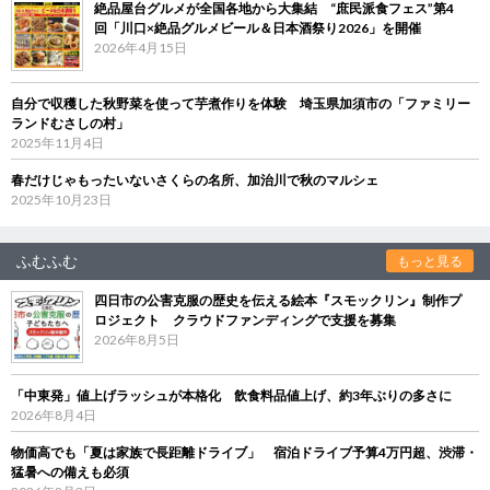
絶品屋台グルメが全国各地から大集結 “庶民派食フェス”第4
回「川口×絶品グルメビール＆日本酒祭り2026」を開催
2026年4月15日
自分で収穫した秋野菜を使って芋煮作りを体験 埼玉県加須市の「ファミリー
ランドむさしの村」
2025年11月4日
春だけじゃもったいないさくらの名所、加治川で秋のマルシェ
2025年10月23日
ふむふむ
もっと見る
四日市の公害克服の歴史を伝える絵本『スモックリン』制作プ
ロジェクト クラウドファンディングで支援を募集
2026年8月5日
「中東発」値上げラッシュが本格化 飲食料品値上げ、約3年ぶりの多さに
2026年8月4日
物価高でも「夏は家族で長距離ドライブ」 宿泊ドライブ予算4万円超、渋滞・
猛暑への備えも必須