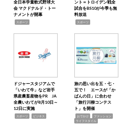
全日本学童軟式野球大
ント＝トロイデン戦全
会 マクドナルド・トー
試合をBS10が今季も無
ナメントが開幕
料放送
,
,
スポーツ
スポーツ
ドジャースタジアムで
旅の思い出を五・七・
「いわて牛」など岩手
五で！ エースが「か
県産農畜産物をPR JA
ばんの日」に合わせ
全農いわてが8月10日～
「旅行川柳コンテス
12日に実施
ト」を開催
,
,
,
,
,
スポーツ
ビジネス
おでかけ
ファッション
ライフスタイル