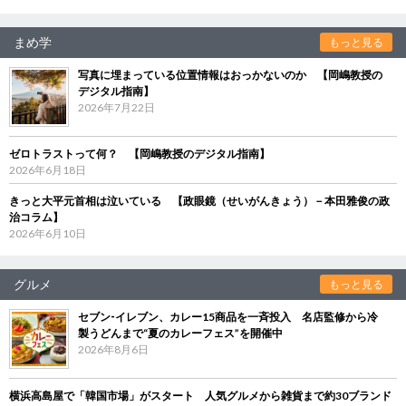
まめ学
もっと見る
写真に埋まっている位置情報はおっかないのか 【岡嶋教授の
デジタル指南】
2026年7月22日
ゼロトラストって何？ 【岡嶋教授のデジタル指南】
2026年6月18日
きっと大平元首相は泣いている 【政眼鏡（せいがんきょう）－本田雅俊の政
治コラム】
2026年6月10日
グルメ
もっと見る
セブン‐イレブン、カレー15商品を一斉投入 名店監修から冷
製うどんまで“夏のカレーフェス”を開催中
2026年8月6日
横浜高島屋で「韓国市場」がスタート 人気グルメから雑貨まで約30ブランド