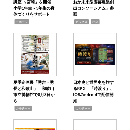
講座 in 宮崎」を開催
おか未来型園芸農業創
小学1年生～3年生の身
出コンソーシアム」参
体づくりをサポート
画
,
,
,
スポーツ
ビジネス
社会
夏季企画展「秀吉・秀
日本史と世界史を旅す
長と和歌山」 和歌山
るRPG 「時渡り」、
市立博物館で8月8日か
iOS/Androidで配信開
ら
始
,
,
カルチャー
カルチャー