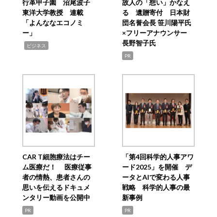
行革甲子園 沼尾波子
故人の「想い」かなえ
東洋大学教授 連載
る 遺贈寄付 日本財
「よんななエコノミ
団名誉会長 笹川陽平氏
ー」
×フリーアナウンサー
長野智子氏
,
ビジネス
PR
CAR T細胞療法はチー
「第4回科学的人事アワ
ム医療だ！ 医療従事
ード2025」を開催 デ
者の情熱、患者さんの
ータとAIで変わる人事
思いを伝えるドキュメ
戦略 科学的人事の最
ンタリー動画を公開中
新事例
PR
PR