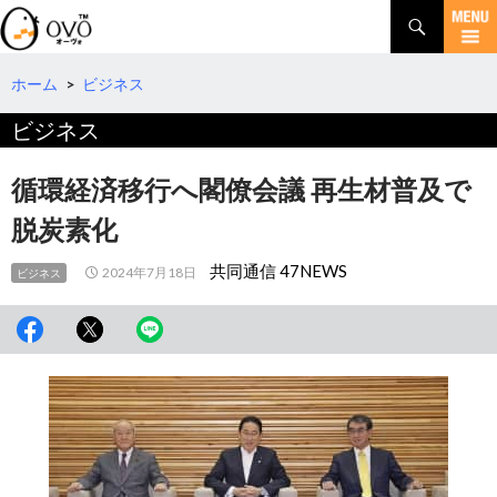
検
索
コ
ン
テ
ホーム
>
ビジネス
ン
ビジネス
ツ
へ
移
循環経済移行へ閣僚会議 再生材普及で
動
脱炭素化
共同通信 47NEWS
2024年7月18日
ビジネス