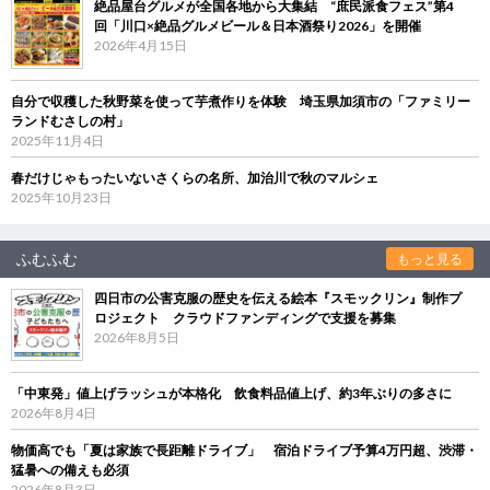
絶品屋台グルメが全国各地から大集結 “庶民派食フェス”第4
回「川口×絶品グルメビール＆日本酒祭り2026」を開催
2026年4月15日
自分で収穫した秋野菜を使って芋煮作りを体験 埼玉県加須市の「ファミリー
ランドむさしの村」
2025年11月4日
春だけじゃもったいないさくらの名所、加治川で秋のマルシェ
2025年10月23日
ふむふむ
もっと見る
四日市の公害克服の歴史を伝える絵本『スモックリン』制作プ
ロジェクト クラウドファンディングで支援を募集
2026年8月5日
「中東発」値上げラッシュが本格化 飲食料品値上げ、約3年ぶりの多さに
2026年8月4日
物価高でも「夏は家族で長距離ドライブ」 宿泊ドライブ予算4万円超、渋滞・
猛暑への備えも必須
2026年8月3日