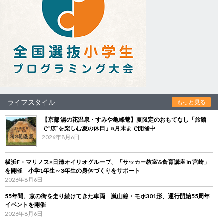
ライフスタイル
もっと見る
【京都 湯の花温泉・すみや亀峰菴】夏限定のおもてなし「旅館
で“涼”を楽しむ夏の休日」8月末まで開催中
2026年8月6日
横浜F・マリノス×日清オイリオグループ、「サッカー教室&食育講座 in 宮崎」
を開催 小学1年生～3年生の身体づくりをサポート
2026年8月6日
55年間、京の街を走り続けてきた車両 嵐山線・モボ301形、運行開始55周年
イベントを開催
2026年8月6日