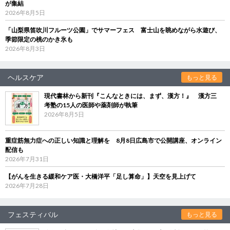
が集結
2026年8月5日
「山梨県笛吹川フルーツ公園」でサマーフェス 富士山を眺めながら水遊び、
季節限定の桃のかき氷も
2026年8月3日
ヘルスケア
もっと見る
現代書林から新刊『こんなときには、まず、漢方！』 漢方三
考塾の15人の医師や薬剤師が執筆
2026年8月5日
重症筋無力症への正しい知識と理解を 8月8日広島市で公開講座、オンライン
配信も
2026年7月31日
【がんを生きる緩和ケア医・大橋洋平「足し算命」】天空を見上げて
2026年7月28日
フェスティバル
もっと見る