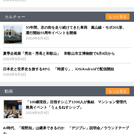
カルチャー
もっと見る
55年間、京の街を走り続けてきた車両 嵐山線・モボ301形、
運行開始55周年イベントを開催
2026年8月6日
夏季企画展「秀吉・秀長と和歌山」 和歌山市立博物館で8月8日から
2026年8月6日
日本史と世界史を旅するRPG 「時渡り」、iOS/Androidで配信開始
2026年8月6日
動画
もっと見る
「100歳現役」目指すシニア1500人が集結 マンション管理代
務員イベント「うぇるねすシップ」
2026年8月4日
AI時代、「暗黙知」は継承できるのか 「デジブレ」説明会／ラウンドテーブ
ル