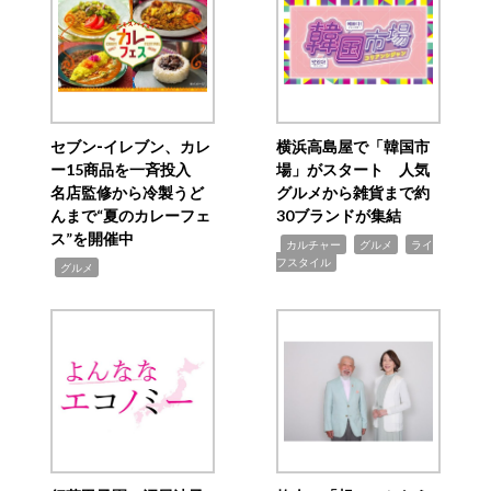
セブン‐イレブン、カレ
横浜高島屋で「韓国市
ー15商品を一斉投入
場」がスタート 人気
名店監修から冷製うど
グルメから雑貨まで約
んまで“夏のカレーフェ
30ブランドが集結
ス”を開催中
,
,
,
カルチャー
グルメ
ライ
フスタイル
,
グルメ