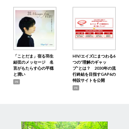
「ことだま」宿る羽生
HIV/エイズにまつわる6
結弦のメッセージ 名
つの“理解のギャッ
言がもたらす心の平穏
プ”とは？ 2030年の流
と潤い
行終結を目指すGAP6の
特設サイトを公開
PR
PR