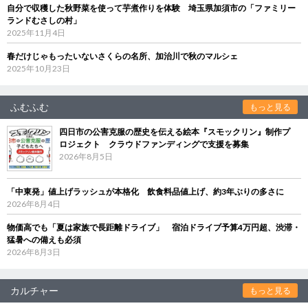
自分で収穫した秋野菜を使って芋煮作りを体験 埼玉県加須市の「ファミリー
ランドむさしの村」
2025年11月4日
春だけじゃもったいないさくらの名所、加治川で秋のマルシェ
2025年10月23日
ふむふむ
もっと見る
四日市の公害克服の歴史を伝える絵本『スモックリン』制作プ
ロジェクト クラウドファンディングで支援を募集
2026年8月5日
「中東発」値上げラッシュが本格化 飲食料品値上げ、約3年ぶりの多さに
2026年8月4日
物価高でも「夏は家族で長距離ドライブ」 宿泊ドライブ予算4万円超、渋滞・
猛暑への備えも必須
2026年8月3日
カルチャー
もっと見る