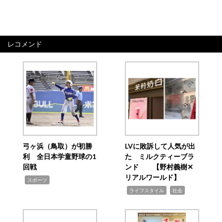
レコメンド
弓ヶ浜（鳥取）が初勝
LVに敗訴して人気が出
利 全日本学童野球の1
た ミルクティーブラ
回戦
ンド 【野村義樹✕
リアルワールド】
,
スポーツ
,
,
ライフスタイル
社会