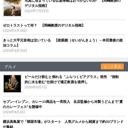
写真に埋まっている位置情報はおっかないのか 【岡嶋教授の
デジタル指南】
2026年7月22日
ゼロトラストって何？ 【岡嶋教授のデジタル指南】
2026年6月18日
きっと大平元首相は泣いている 【政眼鏡（せいがんきょう）－本田雅俊の政
治コラム】
2026年6月10日
グルメ
もっと見る
ビールだけ飲むと倒れる「ふらつくビアグラス」発売 “強制
的に水を飲む”仕掛けで適正飲酒を後押し
2026年8月7日
セブン‐イレブン、カレー15商品を一斉投入 名店監修から冷製うどんまで“夏
のカレーフェス”を開催中
2026年8月6日
横浜高島屋で「韓国市場」がスタート 人気グルメから雑貨まで約30ブランド
が集結