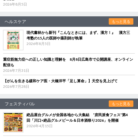
2026年8月5日
ヘルスケア
もっと見る
現代書林から新刊『こんなときには、まず、漢方！』 漢方三
考塾の15人の医師や薬剤師が執筆
2026年8月5日
重症筋無力症への正しい知識と理解を 8月8日広島市で公開講座、オンライン
配信も
2026年7月31日
【がんを生きる緩和ケア医・大橋洋平「足し算命」】天空を見上げて
2026年7月28日
フェスティバル
もっと見る
絶品屋台グルメが全国各地から大集結 “庶民派食フェス”第4
回「川口×絶品グルメビール＆日本酒祭り2026」を開催
2026年4月15日