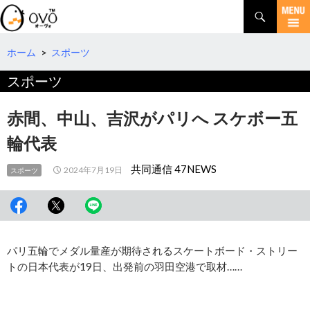
検
索
コ
ン
テ
ホーム
>
スポーツ
ン
スポーツ
ツ
へ
移
赤間、中山、吉沢がパリへ スケボー五
動
輪代表
共同通信 47NEWS
2024年7月19日
スポーツ
パリ五輪でメダル量産が期待されるスケートボード・ストリー
トの日本代表が19日、出発前の羽田空港で取材……