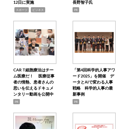
12日に実施
長野智子氏
,
,
スポーツ
ビジネス
PR
CAR T細胞療法はチー
「第4回科学的人事アワ
ム医療だ！ 医療従事
ード2025」を開催 デ
者の情熱、患者さんの
ータとAIで変わる人事
思いを伝えるドキュメ
戦略 科学的人事の最
ンタリー動画を公開中
新事例
PR
PR