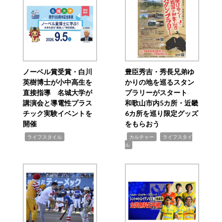
ノーベル賞受賞・白川
豊臣秀吉・秀長兄弟ゆ
英樹博士が小中高生を
かりの地を巡るスタン
直接指導 名城大学が
プラリーがスタート
講演会と導電性プラス
和歌山市内5カ所・近畿
チック実験イベントを
6カ所を巡り限定グッズ
開催
をもらおう
,
,
,
ライフスタイル
カルチャー
ライフスタイ
ル