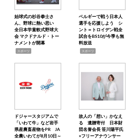
始球式の杉谷拳士さ
ベルギーで戦う日本人
ん、野球に熱い思い
選手を応援しよう シ
全日本学童軟式野球大
ント＝トロイデン戦全
会 マクドナルド・トー
試合をBS10が今季も無
ナメントが開幕
料放送
,
,
スポーツ
スポーツ
ドジャースタジアムで
故人の「想い」かなえ
「いわて牛」など岩手
る 遺贈寄付 日本財
県産農畜産物をPR JA
団名誉会長 笹川陽平氏
全農いわてが8月10日～
×フリーアナウンサー