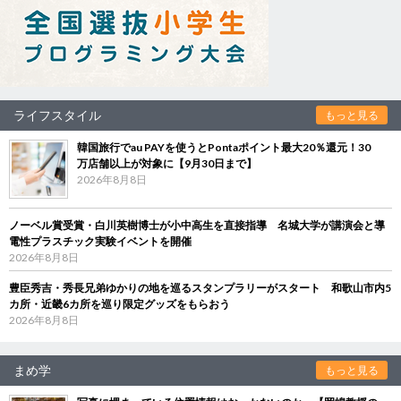
ライフスタイル
もっと見る
韓国旅行でau PAYを使うとPontaポイント最大20％還元！30
万店舗以上が対象に【9月30日まで】
2026年8月8日
ノーベル賞受賞・白川英樹博士が小中高生を直接指導 名城大学が講演会と導
電性プラスチック実験イベントを開催
2026年8月8日
豊臣秀吉・秀長兄弟ゆかりの地を巡るスタンプラリーがスタート 和歌山市内5
カ所・近畿6カ所を巡り限定グッズをもらおう
2026年8月8日
まめ学
もっと見る