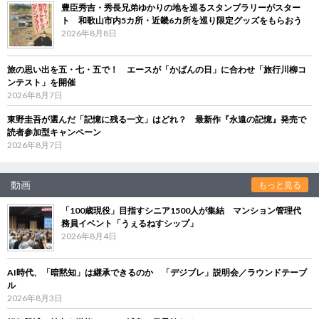
豊臣秀吉・秀長兄弟ゆかりの地を巡るスタンプラリーがスター
ト 和歌山市内5カ所・近畿6カ所を巡り限定グッズをもらおう
2026年8月8日
旅の思い出を五・七・五で！ エースが「かばんの日」に合わせ「旅行川柳コ
ンテスト」を開催
2026年8月7日
東野圭吾が選んだ「記憶に残る一文」はどれ？ 最新作『永遠の記憶』発売で
読者参加型キャンペーン
2026年8月7日
動画
もっと見る
「100歳現役」目指すシニア1500人が集結 マンション管理代
務員イベント「うぇるねすシップ」
2026年8月4日
AI時代、「暗黙知」は継承できるのか 「デジブレ」説明会／ラウンドテーブ
ル
2026年8月3日