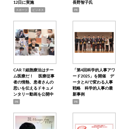
12日に実施
長野智子氏
,
,
スポーツ
ビジネス
PR
CAR T細胞療法はチー
「第4回科学的人事アワ
ム医療だ！ 医療従事
ード2025」を開催 デ
者の情熱、患者さんの
ータとAIで変わる人事
思いを伝えるドキュメ
戦略 科学的人事の最
ンタリー動画を公開中
新事例
PR
PR