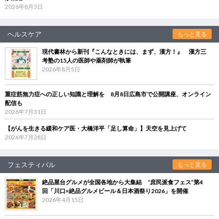
2026年8月5日
ヘルスケア
もっと見る
現代書林から新刊『こんなときには、まず、漢方！』 漢方三
考塾の15人の医師や薬剤師が執筆
2026年8月5日
重症筋無力症への正しい知識と理解を 8月8日広島市で公開講座、オンライン
配信も
2026年7月31日
【がんを生きる緩和ケア医・大橋洋平「足し算命」】天空を見上げて
2026年7月28日
フェスティバル
もっと見る
絶品屋台グルメが全国各地から大集結 “庶民派食フェス”第4
回「川口×絶品グルメビール＆日本酒祭り2026」を開催
2026年4月15日