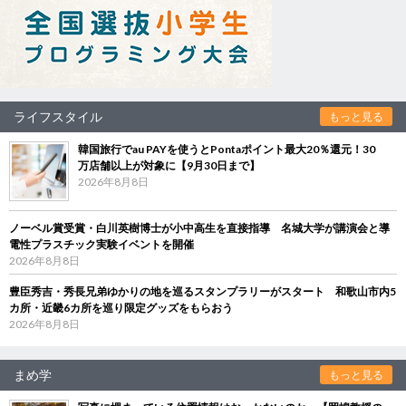
ライフスタイル
もっと見る
韓国旅行でau PAYを使うとPontaポイント最大20％還元！30
万店舗以上が対象に【9月30日まで】
2026年8月8日
ノーベル賞受賞・白川英樹博士が小中高生を直接指導 名城大学が講演会と導
電性プラスチック実験イベントを開催
2026年8月8日
豊臣秀吉・秀長兄弟ゆかりの地を巡るスタンプラリーがスタート 和歌山市内5
カ所・近畿6カ所を巡り限定グッズをもらおう
2026年8月8日
まめ学
もっと見る