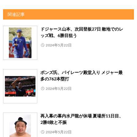
関連記事
ドジャース山本、次回登板27日 敵地でのレ
ッズ戦、6勝目狙う
2024年5月22日
ボンズ氏、パイレーツ殿堂入り メジャー最
多の762本塁打
2024年5月22日
再入幕の幕内水戸龍が休場 夏場所11日目、
2勝8敗と不振
2024年5月22日