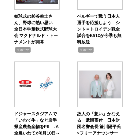
始球式の杉谷拳士さ
ベルギーで戦う日本人
ん、野球に熱い思い
選手を応援しよう シ
全日本学童軟式野球大
ント＝トロイデン戦全
会 マクドナルド・トー
試合をBS10が今季も無
ナメントが開幕
料放送
,
,
スポーツ
スポーツ
ドジャースタジアムで
故人の「想い」かなえ
「いわて牛」など岩手
る 遺贈寄付 日本財
県産農畜産物をPR JA
団名誉会長 笹川陽平氏
全農いわてが8月10日～
×フリーアナウンサー