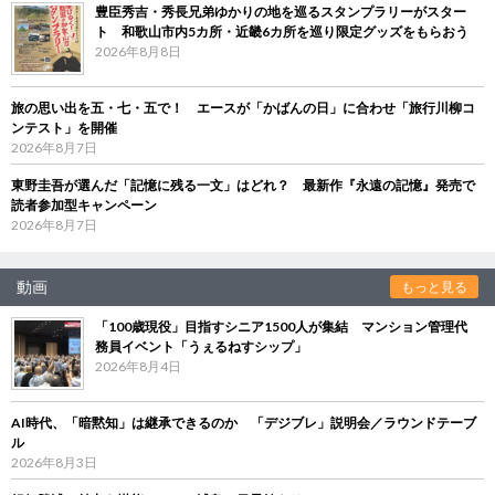
豊臣秀吉・秀長兄弟ゆかりの地を巡るスタンプラリーがスター
ト 和歌山市内5カ所・近畿6カ所を巡り限定グッズをもらおう
2026年8月8日
旅の思い出を五・七・五で！ エースが「かばんの日」に合わせ「旅行川柳コ
ンテスト」を開催
2026年8月7日
東野圭吾が選んだ「記憶に残る一文」はどれ？ 最新作『永遠の記憶』発売で
読者参加型キャンペーン
2026年8月7日
動画
もっと見る
「100歳現役」目指すシニア1500人が集結 マンション管理代
務員イベント「うぇるねすシップ」
2026年8月4日
AI時代、「暗黙知」は継承できるのか 「デジブレ」説明会／ラウンドテーブ
ル
2026年8月3日