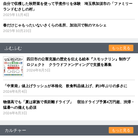
自分で収穫した秋野菜を使って芋煮作りを体験 埼玉県加須市の「ファミリー
ランドむさしの村」
2025年11月4日
春だけじゃもったいないさくらの名所、加治川で秋のマルシェ
2025年10月23日
ふむふむ
もっと見る
四日市の公害克服の歴史を伝える絵本『スモックリン』制作プ
ロジェクト クラウドファンディングで支援を募集
2026年8月5日
「中東発」値上げラッシュが本格化 飲食料品値上げ、約3年ぶりの多さに
2026年8月4日
物価高でも「夏は家族で長距離ドライブ」 宿泊ドライブ予算4万円超、渋滞・
猛暑への備えも必須
2026年8月3日
カルチャー
もっと見る