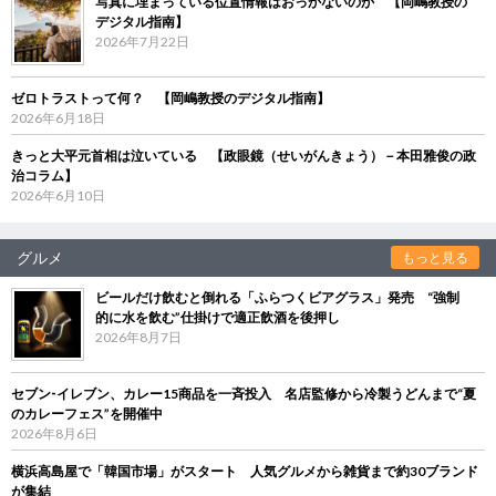
写真に埋まっている位置情報はおっかないのか 【岡嶋教授の
デジタル指南】
2026年7月22日
ゼロトラストって何？ 【岡嶋教授のデジタル指南】
2026年6月18日
きっと大平元首相は泣いている 【政眼鏡（せいがんきょう）－本田雅俊の政
治コラム】
2026年6月10日
グルメ
もっと見る
ビールだけ飲むと倒れる「ふらつくビアグラス」発売 “強制
的に水を飲む”仕掛けで適正飲酒を後押し
2026年8月7日
セブン‐イレブン、カレー15商品を一斉投入 名店監修から冷製うどんまで“夏
のカレーフェス”を開催中
2026年8月6日
横浜高島屋で「韓国市場」がスタート 人気グルメから雑貨まで約30ブランド
が集結