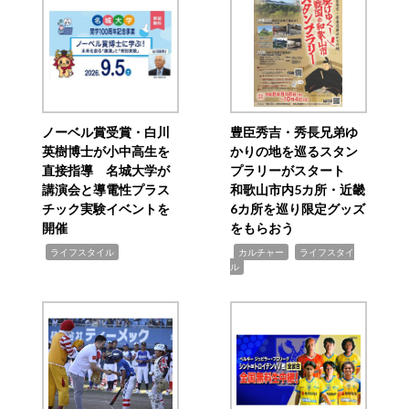
ノーベル賞受賞・白川
豊臣秀吉・秀長兄弟ゆ
英樹博士が小中高生を
かりの地を巡るスタン
直接指導 名城大学が
プラリーがスタート
講演会と導電性プラス
和歌山市内5カ所・近畿
チック実験イベントを
6カ所を巡り限定グッズ
開催
をもらおう
,
,
,
ライフスタイル
カルチャー
ライフスタイ
ル