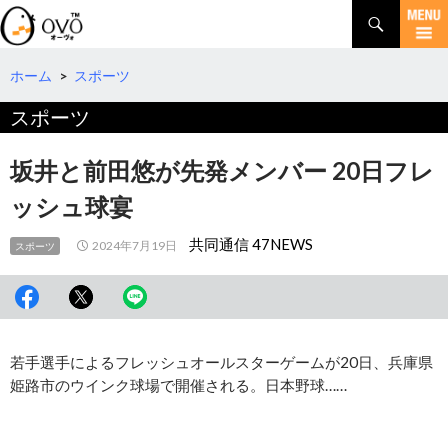
検
索
コ
ン
テ
ホーム
>
スポーツ
ン
スポーツ
ツ
へ
移
坂井と前田悠が先発メンバー 20日フレ
動
ッシュ球宴
共同通信 47NEWS
2024年7月19日
スポーツ
若手選手によるフレッシュオールスターゲームが20日、兵庫県
姫路市のウインク球場で開催される。日本野球……