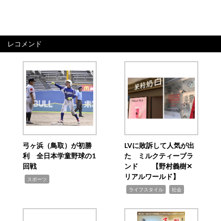
レコメンド
弓ヶ浜（鳥取）が初勝
LVに敗訴して人気が出
利 全日本学童野球の1
た ミルクティーブラ
回戦
ンド 【野村義樹✕
リアルワールド】
,
スポーツ
,
,
ライフスタイル
社会