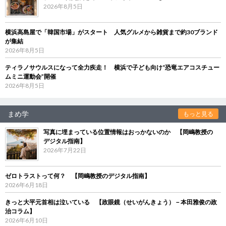
2026年8月5日
横浜高島屋で「韓国市場」がスタート 人気グルメから雑貨まで約30ブランド
が集結
2026年8月5日
ティラノサウルスになって全力疾走！ 横浜で子ども向け“恐竜エアコスチュー
ムミニ運動会”開催
2026年8月5日
まめ学
もっと見る
写真に埋まっている位置情報はおっかないのか 【岡嶋教授の
デジタル指南】
2026年7月22日
ゼロトラストって何？ 【岡嶋教授のデジタル指南】
2026年6月18日
きっと大平元首相は泣いている 【政眼鏡（せいがんきょう）－本田雅俊の政
治コラム】
2026年6月10日