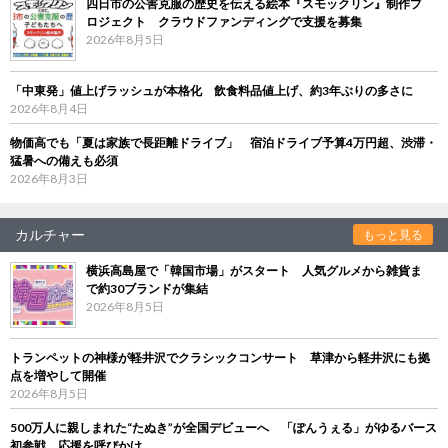
四日市の公害克服の歴史を伝える絵本『スモックリン』制作プ
ロジェクト クラウドファンディングで支援を募集
2026年8月5日
「中東発」値上げラッシュが本格化 飲食料品値上げ、約3年ぶりの多さに
2026年8月4日
物価高でも「夏は家族で長距離ドライブ」 宿泊ドライブ予算4万円超、渋滞・
猛暑への備えも必須
2026年8月3日
カルチャー
もっと見る
横浜高島屋で「韓国市場」がスタート 人気グルメから雑貨ま
で約30ブランドが集結
2026年8月5日
トランペットの神様が軽井沢でクラシックコンサート 草津から軽井沢にも拠
点を増やして開催
2026年8月5日
500万人に親しまれた“たぬき”が全国デビューへ 「ぽんうぇる」がゆるバース
初参戦、応援を呼びかけ