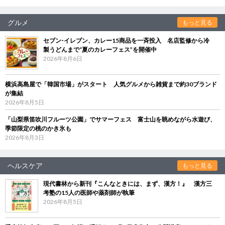
グルメ
もっと見る
セブン‐イレブン、カレー15商品を一斉投入 名店監修から冷
製うどんまで“夏のカレーフェス”を開催中
2026年8月6日
横浜高島屋で「韓国市場」がスタート 人気グルメから雑貨まで約30ブランド
が集結
2026年8月5日
「山梨県笛吹川フルーツ公園」でサマーフェス 富士山を眺めながら水遊び、
季節限定の桃のかき氷も
2026年8月3日
ヘルスケア
もっと見る
現代書林から新刊『こんなときには、まず、漢方！』 漢方三
考塾の15人の医師や薬剤師が執筆
2026年8月5日