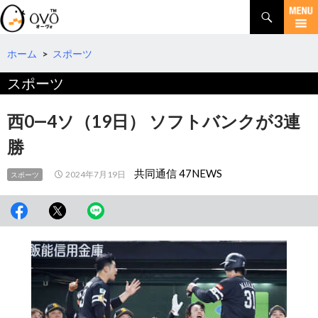
検
索
コ
ン
テ
ホーム
>
スポーツ
ン
スポーツ
ツ
へ
移
西0―4ソ（19日） ソフトバンクが3連
動
勝
共同通信 47NEWS
2024年7月19日
スポーツ