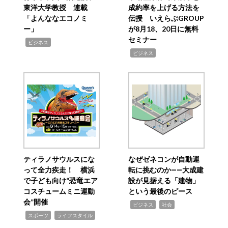
東洋大学教授 連載
成約率を上げる方法を
「よんななエコノミ
伝授 いえらぶGROUP
ー」
が8月18、20日に無料
セミナー
,
ビジネス
,
ビジネス
ティラノサウルスにな
なぜゼネコンが自動運
って全力疾走！ 横浜
転に挑むのか――大成建
で子ども向け“恐竜エア
設が見据える「建物」
コスチュームミニ運動
という最後のピース
会”開催
,
,
ビジネス
社会
,
,
スポーツ
ライフスタイル