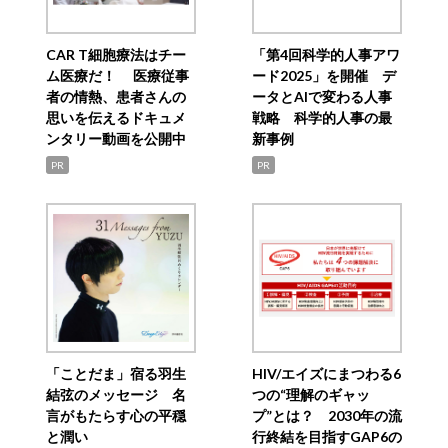
CAR T細胞療法はチー
「第4回科学的人事アワ
ム医療だ！ 医療従事
ード2025」を開催 デ
者の情熱、患者さんの
ータとAIで変わる人事
思いを伝えるドキュメ
戦略 科学的人事の最
ンタリー動画を公開中
新事例
PR
PR
「ことだま」宿る羽生
HIV/エイズにまつわる6
結弦のメッセージ 名
つの“理解のギャッ
言がもたらす心の平穏
プ”とは？ 2030年の流
と潤い
行終結を目指すGAP6の