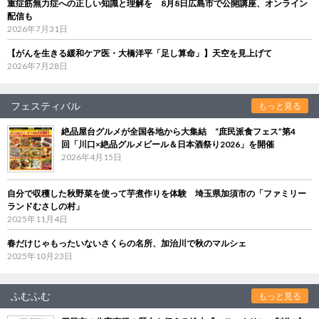
重症筋無力症への正しい知識と理解を 8月8日広島市で公開講座、オンライン
配信も
2026年7月31日
【がんを生きる緩和ケア医・大橋洋平「足し算命」】天空を見上げて
2026年7月28日
フェスティバル
もっと見る
絶品屋台グルメが全国各地から大集結 “庶民派食フェス”第4
回「川口×絶品グルメビール＆日本酒祭り2026」を開催
2026年4月15日
自分で収穫した秋野菜を使って芋煮作りを体験 埼玉県加須市の「ファミリー
ランドむさしの村」
2025年11月4日
春だけじゃもったいないさくらの名所、加治川で秋のマルシェ
2025年10月23日
ふむふむ
もっと見る