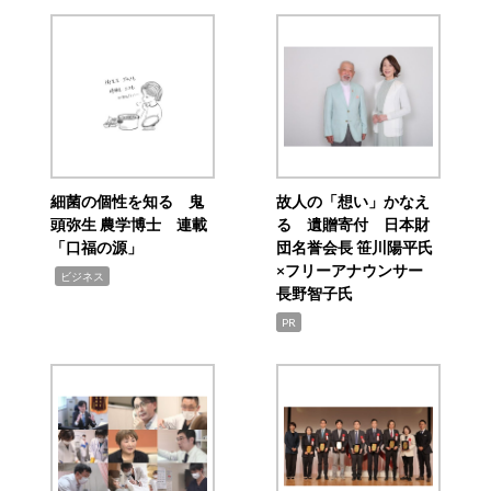
細菌の個性を知る 鬼
故人の「想い」かなえ
頭弥生 農学博士 連載
る 遺贈寄付 日本財
「口福の源」
団名誉会長 笹川陽平氏
×フリーアナウンサー
,
ビジネス
長野智子氏
PR