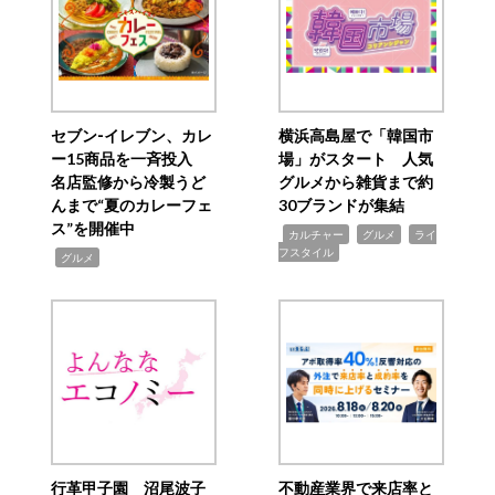
セブン‐イレブン、カレ
横浜高島屋で「韓国市
ー15商品を一斉投入
場」がスタート 人気
名店監修から冷製うど
グルメから雑貨まで約
んまで“夏のカレーフェ
30ブランドが集結
ス”を開催中
,
,
,
カルチャー
グルメ
ライ
フスタイル
,
グルメ
行革甲子園 沼尾波子
不動産業界で来店率と