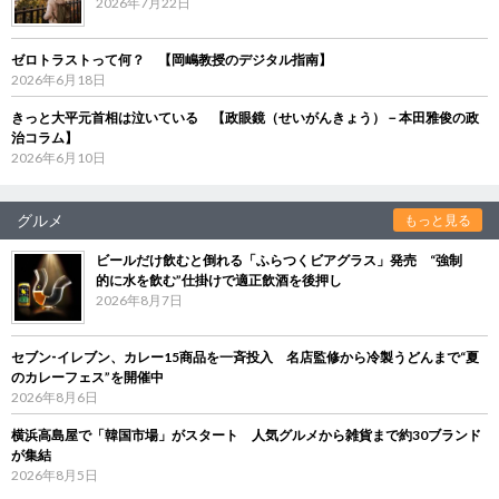
2026年7月22日
ゼロトラストって何？ 【岡嶋教授のデジタル指南】
2026年6月18日
きっと大平元首相は泣いている 【政眼鏡（せいがんきょう）－本田雅俊の政
治コラム】
2026年6月10日
グルメ
もっと見る
ビールだけ飲むと倒れる「ふらつくビアグラス」発売 “強制
的に水を飲む”仕掛けで適正飲酒を後押し
2026年8月7日
セブン‐イレブン、カレー15商品を一斉投入 名店監修から冷製うどんまで“夏
のカレーフェス”を開催中
2026年8月6日
横浜高島屋で「韓国市場」がスタート 人気グルメから雑貨まで約30ブランド
が集結
2026年8月5日