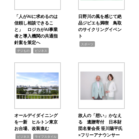
「人がAIに求めるのは
日野川の風を感じて絶
信頼し相談できるこ
品ジビエも満喫 鳥取
と」 ロジカがAI事業
のサイクリングイベン
者と導入機関の共通指
ト
針案を策定へ
,
スポーツ
,
,
デジもの
ビジネス
オールデイダイニング
故人の「想い」かなえ
を一新 ヒルトン東京
る 遺贈寄付 日本財
お台場、改装進む
団名誉会長 笹川陽平氏
×フリーアナウンサー
,
,
ビジネス
ライフスタイル