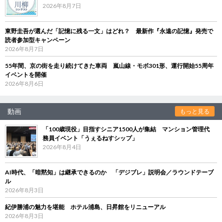
2026年8月7日
東野圭吾が選んだ「記憶に残る一文」はどれ？ 最新作『永遠の記憶』発売で
読者参加型キャンペーン
2026年8月7日
55年間、京の街を走り続けてきた車両 嵐山線・モボ301形、運行開始55周年
イベントを開催
2026年8月6日
動画
もっと見る
「100歳現役」目指すシニア1500人が集結 マンション管理代
務員イベント「うぇるねすシップ」
2026年8月4日
AI時代、「暗黙知」は継承できるのか 「デジブレ」説明会／ラウンドテーブ
ル
2026年8月3日
紀伊勝浦の魅力を堪能 ホテル浦島、日昇館をリニューアル
2026年8月3日