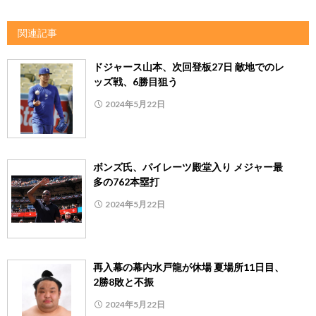
関連記事
ドジャース山本、次回登板27日 敵地でのレ
ッズ戦、6勝目狙う
2024年5月22日
ボンズ氏、パイレーツ殿堂入り メジャー最
多の762本塁打
2024年5月22日
再入幕の幕内水戸龍が休場 夏場所11日目、
2勝8敗と不振
2024年5月22日