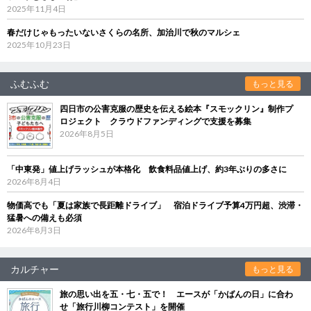
2025年11月4日
春だけじゃもったいないさくらの名所、加治川で秋のマルシェ
2025年10月23日
ふむふむ
もっと見る
四日市の公害克服の歴史を伝える絵本『スモックリン』制作プ
ロジェクト クラウドファンディングで支援を募集
2026年8月5日
「中東発」値上げラッシュが本格化 飲食料品値上げ、約3年ぶりの多さに
2026年8月4日
物価高でも「夏は家族で長距離ドライブ」 宿泊ドライブ予算4万円超、渋滞・
猛暑への備えも必須
2026年8月3日
カルチャー
もっと見る
旅の思い出を五・七・五で！ エースが「かばんの日」に合わ
せ「旅行川柳コンテスト」を開催