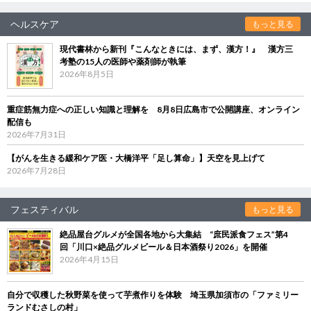
ヘルスケア
もっと見る
現代書林から新刊『こんなときには、まず、漢方！』 漢方三
考塾の15人の医師や薬剤師が執筆
2026年8月5日
重症筋無力症への正しい知識と理解を 8月8日広島市で公開講座、オンライン
配信も
2026年7月31日
【がんを生きる緩和ケア医・大橋洋平「足し算命」】天空を見上げて
2026年7月28日
フェスティバル
もっと見る
絶品屋台グルメが全国各地から大集結 “庶民派食フェス”第4
回「川口×絶品グルメビール＆日本酒祭り2026」を開催
2026年4月15日
自分で収穫した秋野菜を使って芋煮作りを体験 埼玉県加須市の「ファミリー
ランドむさしの村」