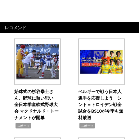
レコメンド
始球式の杉谷拳士さ
ベルギーで戦う日本人
ん、野球に熱い思い
選手を応援しよう シ
全日本学童軟式野球大
ント＝トロイデン戦全
会 マクドナルド・トー
試合をBS10が今季も無
ナメントが開幕
料放送
,
,
スポーツ
スポーツ