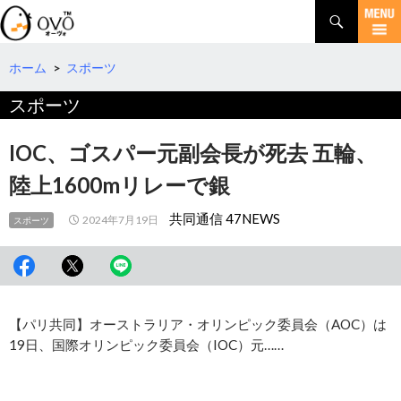
検
索
コ
ン
テ
ホーム
>
スポーツ
ン
スポーツ
ツ
へ
移
IOC、ゴスパー元副会長が死去 五輪、
動
陸上1600mリレーで銀
共同通信 47NEWS
2024年7月19日
スポーツ
【パリ共同】オーストラリア・オリンピック委員会（AOC）は
19日、国際オリンピック委員会（IOC）元……