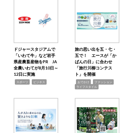
ドジャースタジアムで
旅の思い出を五・七・
「いわて牛」など岩手
五で！ エースが「か
県産農畜産物をPR JA
ばんの日」に合わせ
全農いわてが8月10日～
「旅行川柳コンテス
12日に実施
ト」を開催
,
,
,
,
,
スポーツ
ビジネス
おでかけ
ファッション
ライフスタイル