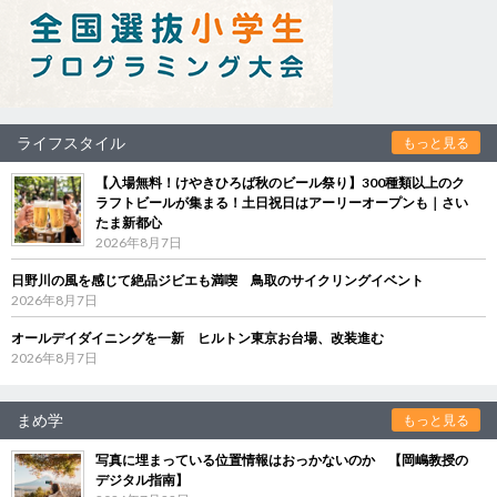
ライフスタイル
もっと見る
【入場無料！けやきひろば秋のビール祭り】300種類以上のク
ラフトビールが集まる！土日祝日はアーリーオープンも｜さい
たま新都心
2026年8月7日
日野川の風を感じて絶品ジビエも満喫 鳥取のサイクリングイベント
2026年8月7日
オールデイダイニングを一新 ヒルトン東京お台場、改装進む
2026年8月7日
まめ学
もっと見る
写真に埋まっている位置情報はおっかないのか 【岡嶋教授の
デジタル指南】