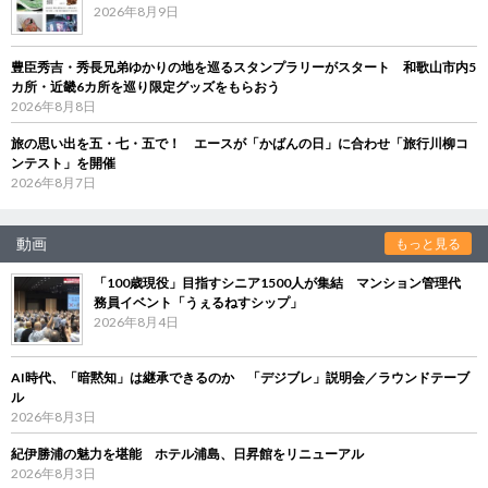
2026年8月9日
豊臣秀吉・秀長兄弟ゆかりの地を巡るスタンプラリーがスタート 和歌山市内5
カ所・近畿6カ所を巡り限定グッズをもらおう
2026年8月8日
旅の思い出を五・七・五で！ エースが「かばんの日」に合わせ「旅行川柳コ
ンテスト」を開催
2026年8月7日
動画
もっと見る
「100歳現役」目指すシニア1500人が集結 マンション管理代
務員イベント「うぇるねすシップ」
2026年8月4日
AI時代、「暗黙知」は継承できるのか 「デジブレ」説明会／ラウンドテーブ
ル
2026年8月3日
紀伊勝浦の魅力を堪能 ホテル浦島、日昇館をリニューアル
2026年8月3日