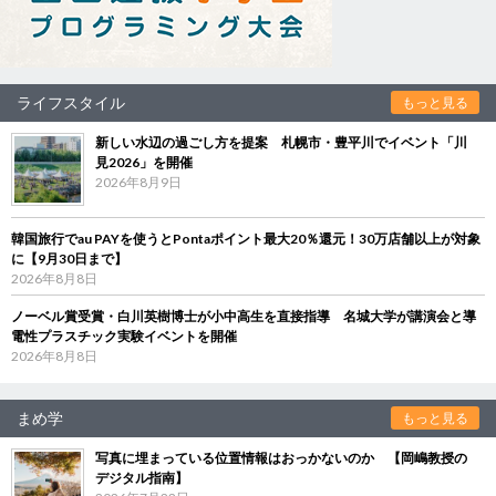
ライフスタイル
もっと見る
新しい水辺の過ごし方を提案 札幌市・豊平川でイベント「川
見2026」を開催
2026年8月9日
韓国旅行でau PAYを使うとPontaポイント最大20％還元！30万店舗以上が対象
に【9月30日まで】
2026年8月8日
ノーベル賞受賞・白川英樹博士が小中高生を直接指導 名城大学が講演会と導
電性プラスチック実験イベントを開催
2026年8月8日
まめ学
もっと見る
写真に埋まっている位置情報はおっかないのか 【岡嶋教授の
デジタル指南】