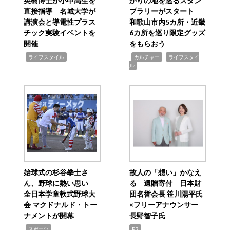
英樹博士が小中高生を
かりの地を巡るスタン
直接指導 名城大学が
プラリーがスタート
講演会と導電性プラス
和歌山市内5カ所・近畿
チック実験イベントを
6カ所を巡り限定グッズ
開催
をもらおう
,
,
,
ライフスタイル
カルチャー
ライフスタイ
ル
始球式の杉谷拳士さ
故人の「想い」かなえ
ん、野球に熱い思い
る 遺贈寄付 日本財
全日本学童軟式野球大
団名誉会長 笹川陽平氏
会 マクドナルド・トー
×フリーアナウンサー
ナメントが開幕
長野智子氏
,
スポーツ
PR