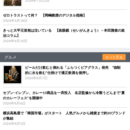
2026年7月22日
ゼロトラストって何？ 【岡嶋教授のデジタル指南】
2026年6月18日
きっと大平元首相は泣いている 【政眼鏡（せいがんきょう）－本田雅俊の政
治コラム】
2026年6月10日
グルメ
もっと見る
ビールだけ飲むと倒れる「ふらつくビアグラス」発売 “強制
的に水を飲む”仕掛けで適正飲酒を後押し
2026年8月7日
セブン‐イレブン、カレー15商品を一斉投入 名店監修から冷製うどんまで“夏
のカレーフェス”を開催中
2026年8月6日
横浜高島屋で「韓国市場」がスタート 人気グルメから雑貨まで約30ブランド
が集結
2026年8月5日