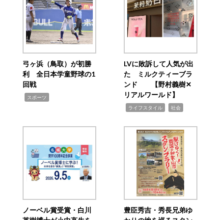
弓ヶ浜（鳥取）が初勝
LVに敗訴して人気が出
利 全日本学童野球の1
た ミルクティーブラ
回戦
ンド 【野村義樹✕
リアルワールド】
,
スポーツ
,
,
ライフスタイル
社会
ノーベル賞受賞・白川
豊臣秀吉・秀長兄弟ゆ