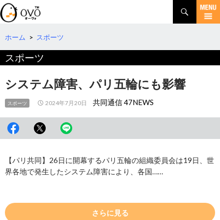
検
索
コ
ン
テ
ホーム
>
スポーツ
ン
スポーツ
ツ
へ
移
システム障害、パリ五輪にも影響
動
共同通信 47NEWS
2024年7月20日
スポーツ
【パリ共同】26日に開幕するパリ五輪の組織委員会は19日、世
界各地で発生したシステム障害により、各国……
さらに見る