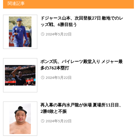
関連記事
ドジャース山本、次回登板27日 敵地でのレ
ッズ戦、6勝目狙う
2024年5月22日
ボンズ氏、パイレーツ殿堂入り メジャー最
多の762本塁打
2024年5月22日
再入幕の幕内水戸龍が休場 夏場所11日目、
2勝8敗と不振
2024年5月22日