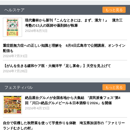
ヘルスケア
もっと見る
現代書林から新刊『こんなときには、まず、漢方！』 漢方三
考塾の15人の医師や薬剤師が執筆
2026年8月5日
重症筋無力症への正しい知識と理解を 8月8日広島市で公開講座、オンライン
配信も
2026年7月31日
【がんを生きる緩和ケア医・大橋洋平「足し算命」】天空を見上げて
2026年7月28日
フェスティバル
もっと見る
絶品屋台グルメが全国各地から大集結 “庶民派食フェス”第4
回「川口×絶品グルメビール＆日本酒祭り2026」を開催
2026年4月15日
自分で収穫した秋野菜を使って芋煮作りを体験 埼玉県加須市の「ファミリー
ランドむさしの村」