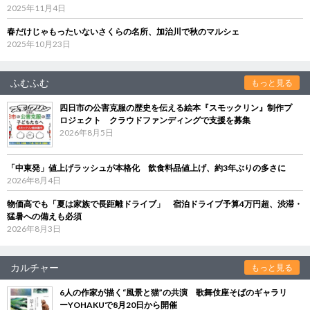
2025年11月4日
春だけじゃもったいないさくらの名所、加治川で秋のマルシェ
2025年10月23日
ふむふむ
もっと見る
四日市の公害克服の歴史を伝える絵本『スモックリン』制作プ
ロジェクト クラウドファンディングで支援を募集
2026年8月5日
「中東発」値上げラッシュが本格化 飲食料品値上げ、約3年ぶりの多さに
2026年8月4日
物価高でも「夏は家族で長距離ドライブ」 宿泊ドライブ予算4万円超、渋滞・
猛暑への備えも必須
2026年8月3日
カルチャー
もっと見る
6人の作家が描く“風景と猫”の共演 歌舞伎座そばのギャラリ
ーYOHAKUで8月20日から開催