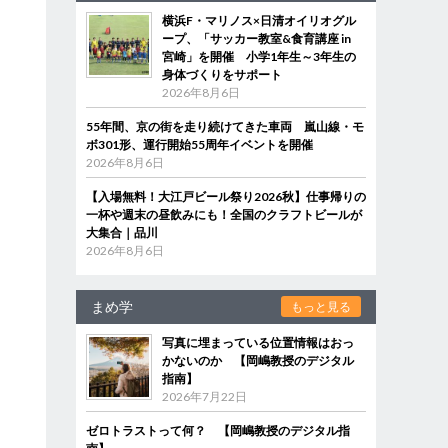
横浜F・マリノス×日清オイリオグル
ープ、「サッカー教室&食育講座 in
宮崎」を開催 小学1年生～3年生の
身体づくりをサポート
2026年8月6日
55年間、京の街を走り続けてきた車両 嵐山線・モ
ボ301形、運行開始55周年イベントを開催
2026年8月6日
【入場無料！大江戸ビール祭り2026秋】仕事帰りの
一杯や週末の昼飲みにも！全国のクラフトビールが
大集合｜品川
2026年8月6日
まめ学
もっと見る
写真に埋まっている位置情報はおっ
かないのか 【岡嶋教授のデジタル
指南】
2026年7月22日
ゼロトラストって何？ 【岡嶋教授のデジタル指