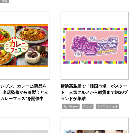
社会
イレブン、カレー15商品を
横浜高島屋で「韓国市場」がスター
 名店監修から冷製うどん
ト 人気グルメから雑貨まで約30ブ
のカレーフェス”を開催中
ランドが集結
,
,
,
カルチャー
グルメ
ライフスタイル