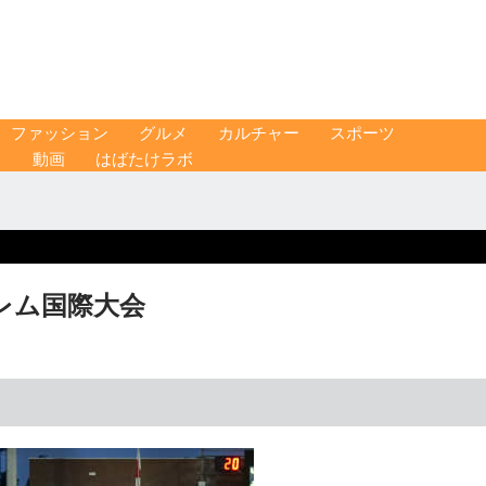
ファッション
グルメ
カルチャー
スポーツ
ス
動画
はばたけラボ
レム国際大会