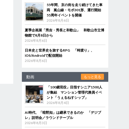
55年間、京の街を走り続けてきた車
両 嵐山線・モボ301形、運行開始
55周年イベントを開催
2026年8月6日
夏季企画展「秀吉・秀長と和歌山」 和歌山市立博
物館で8月8日から
2026年8月6日
日本史と世界史を旅するRPG 「時渡り」、
iOS/Androidで配信開始
2026年8月6日
動画
もっと見る
「100歳現役」目指すシニア1500人
が集結 マンション管理代務員イベ
ント「うぇるねすシップ」
2026年8月4日
AI時代、「暗黙知」は継承できるのか 「デジブ
レ」説明会／ラウンドテーブル
2026年8月3日