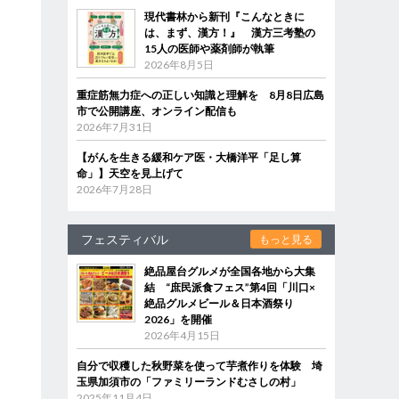
現代書林から新刊『こんなときに
は、まず、漢方！』 漢方三考塾の
15人の医師や薬剤師が執筆
2026年8月5日
重症筋無力症への正しい知識と理解を 8月8日広島
市で公開講座、オンライン配信も
2026年7月31日
【がんを生きる緩和ケア医・大橋洋平「足し算
命」】天空を見上げて
2026年7月28日
フェスティバル
もっと見る
絶品屋台グルメが全国各地から大集
結 “庶民派食フェス”第4回「川口×
絶品グルメビール＆日本酒祭り
2026」を開催
2026年4月15日
自分で収穫した秋野菜を使って芋煮作りを体験 埼
玉県加須市の「ファミリーランドむさしの村」
2025年11月4日