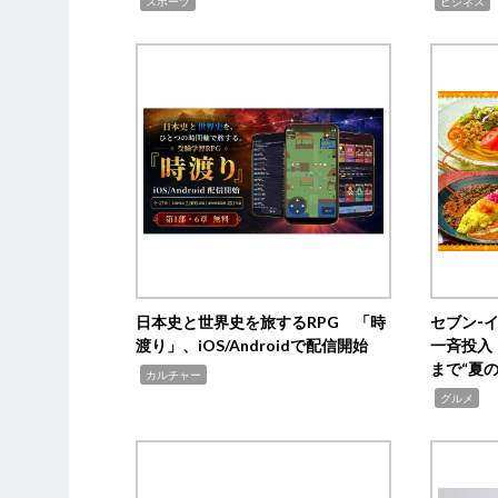
,
,
,
スポーツ
ビジネス
日本史と世界史を旅するRPG 「時
セブン‐
渡り」、iOS/Androidで配信開始
一斉投入
まで“夏
,
カルチャー
,
グルメ