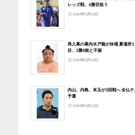
レッズ戦、6勝目狙う
2024年5月22日
再入幕の幕内水戸龍が休場 夏場所1
目、2勝8敗と不振
2024年5月22日
内山、内島、本玉が2回戦へ 全仏テ
予選
2024年5月22日