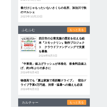
春だけじゃもったいないさくらの名所、加治川で秋
のマルシェ
2025年10月23日
ふむふむ
もっと見る
四日市の公害克服の歴史を伝える絵
本『スモックリン』制作プロジェク
ト クラウドファンディングで支援
を募集
2026年8月5日
「中東発」値上げラッシュが本格化 飲食料品値上
げ、約3年ぶりの多さに
2026年8月4日
物価高でも「夏は家族で長距離ドライブ」 宿泊ド
ライブ予算4万円超、渋滞・猛暑への備えも必須
2026年8月3日
カルチャー
もっと見る