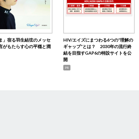
ま」宿る羽生結弦のメッセ
HIV/エイズにまつわる6つの“理解の
言がもたらす心の平穏と潤
ギャップ”とは？ 2030年の流行終
結を目指すGAP6の特設サイトを公
開
PR