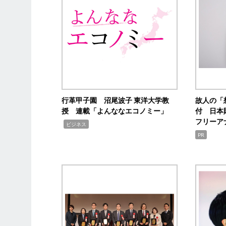
行革甲子園 沼尾波子 東洋大学教
故人の「
授 連載「よんななエコノミー」
付 日本
フリーア
,
ビジネス
PR