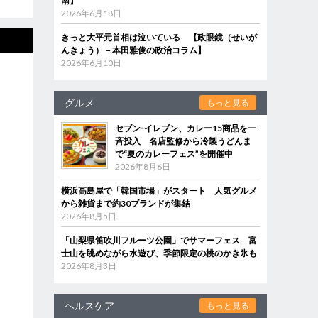
南】
2026年6月18日
きっと大平元首相は泣いている 【政眼鏡（せいが
んきょう）－本田雅俊の政治コラム】
2026年6月10日
グルメ
もっと見る
セブン‐イレブン、カレー15商品を一
斉投入 名店監修から冷製うどんま
で“夏のカレーフェス”を開催中
2026年8月6日
横浜高島屋で「韓国市場」がスタート 人気グルメ
から雑貨まで約30ブランドが集結
2026年8月5日
「山梨県笛吹川フルーツ公園」でサマーフェス 富
士山を眺めながら水遊び、季節限定の桃のかき氷も
2026年8月3日
ヘルスケア
もっと見る