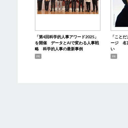
「第4回科学的人事アワード2025」
「ことだ
を開催 データとAIで変わる人事戦
ージ 名
略 科学的人事の最新事例
い
PR
PR