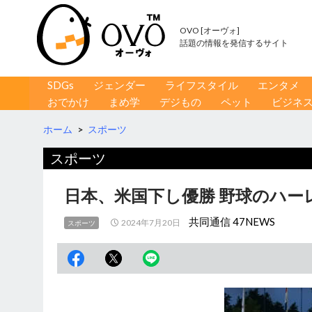
OVO [オーヴォ]
話題の情報を発信するサイト
コンテンツへ移動
検
SDGs
ジェンダー
ライフスタイル
エンタメ
索
おでかけ
まめ学
デジもの
ペット
ビジネ
ホーム
>
スポーツ
スポーツ
日本、米国下し優勝 野球のハー
共同通信 47NEWS
2024年7月20日
スポーツ