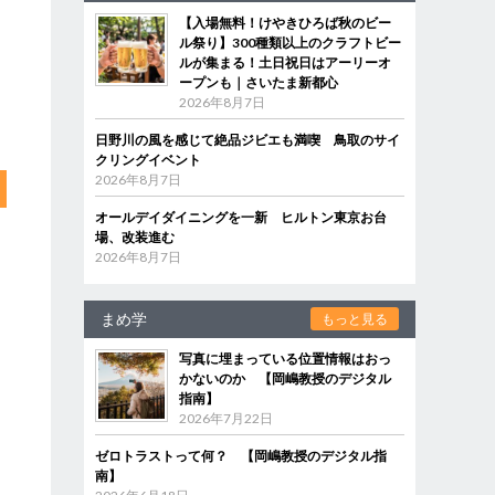
【入場無料！けやきひろば秋のビー
ル祭り】300種類以上のクラフトビー
ルが集まる！土日祝日はアーリーオ
ープンも｜さいたま新都心
2026年8月7日
日野川の風を感じて絶品ジビエも満喫 鳥取のサイ
クリングイベント
2026年8月7日
オールデイダイニングを一新 ヒルトン東京お台
場、改装進む
2026年8月7日
まめ学
もっと見る
写真に埋まっている位置情報はおっ
かないのか 【岡嶋教授のデジタル
指南】
2026年7月22日
ゼロトラストって何？ 【岡嶋教授のデジタル指
南】