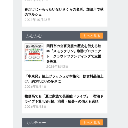
春だけじゃもったいないさくらの名所、加治川で秋
のマルシェ
2025年10月23日
ふむふむ
もっと見る
四日市の公害克服の歴史を伝える絵
本『スモックリン』制作プロジェク
ト クラウドファンディングで支援
を募集
2026年8月5日
「中東発」値上げラッシュが本格化 飲食料品値上
げ、約3年ぶりの多さに
2026年8月4日
物価高でも「夏は家族で長距離ドライブ」 宿泊ド
ライブ予算4万円超、渋滞・猛暑への備えも必須
2026年8月3日
カルチャー
もっと見る