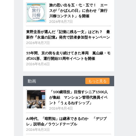
旅の思い出を五・七・五で！ エー
スが「かばんの日」に合わせ「旅行
川柳コンテスト」を開催
2026年8月7日
東野圭吾が選んだ「記憶に残る一文」はどれ？ 最
新作『永遠の記憶』発売で読者参加型キャンペーン
2026年8月7日
55年間、京の街を走り続けてきた車両 嵐山線・モ
ボ301形、運行開始55周年イベントを開催
2026年8月6日
動画
もっと見る
「100歳現役」目指すシニア1500人
が集結 マンション管理代務員イベ
ント「うぇるねすシップ」
2026年8月4日
AI時代、「暗黙知」は継承できるのか 「デジブ
レ」説明会／ラウンドテーブル
2026年8月3日