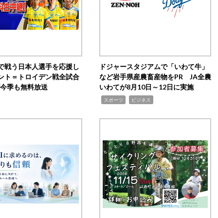
で戦う日本人選手を応援し
ドジャースタジアムで「いわて牛」
ント＝トロイデン戦全試合
など岩手県産農畜産物をPR JA全農
0が今季も無料放送
いわてが8月10日～12日に実施
,
,
スポーツ
ビジネス