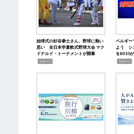
始球式の杉谷拳士さん、野球に熱い
ベルギー
思い 全日本学童軟式野球大会 マク
よう シ
ドナルド・トーナメントが開幕
をBS1
,
,
スポーツ
スポーツ