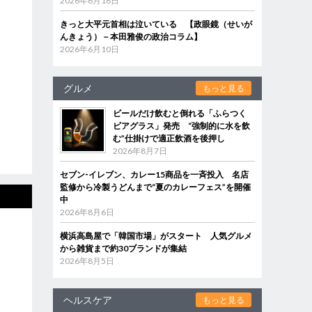
2026年6月18日
きっと大平元首相は泣いている 【政眼鏡（せいが
んきょう）－本田雅俊の政治コラム】
2026年6月10日
グルメ
もっと見る
ビールだけ飲むと倒れる「ふらつく
ビアグラス」発売 “強制的に水を飲
む”仕掛けで適正飲酒を後押し
2026年8月7日
セブン‐イレブン、カレー15商品を一斉投入 名店
監修から冷製うどんまで“夏のカレーフェス”を開催
中
2026年8月6日
横浜高島屋で「韓国市場」がスタート 人気グルメ
から雑貨まで約30ブランドが集結
2026年8月5日
ヘルスケア
もっと見る