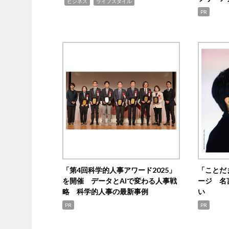
,
,
ビジネス
ライフスタイル
PR
「第4回科学的人事アワード2025」
「ことだ
を開催 データとAIで変わる人事戦
ージ 名
略 科学的人事の最新事例
い
PR
PR