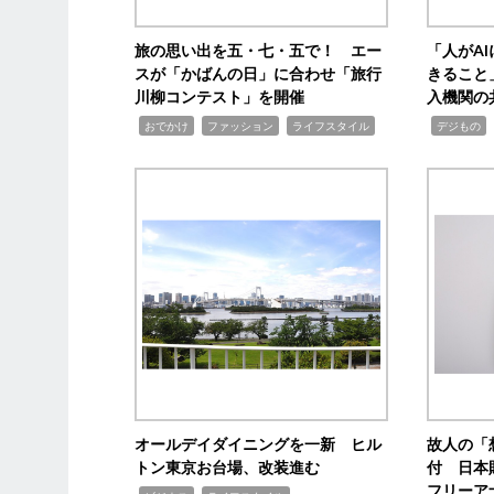
旅の思い出を五・七・五で！ エー
「人がA
スが「かばんの日」に合わせ「旅行
きること
川柳コンテスト」を開催
入機関の
,
,
,
,
,
おでかけ
ファッション
ライフスタイル
デジもの
オールデイダイニングを一新 ヒル
故人の「
トン東京お台場、改装進む
付 日本
フリーア