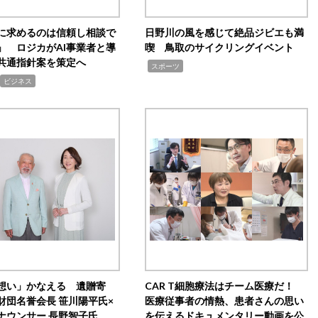
Iに求めるのは信頼し相談で
日野川の風を感じて絶品ジビエも満
」 ロジカがAI事業者と導
喫 鳥取のサイクリングイベント
共通指針案を策定へ
,
スポーツ
ビジネス
想い」かなえる 遺贈寄
CAR T細胞療法はチーム医療だ！
財団名誉会長 笹川陽平氏×
医療従事者の情熱、患者さんの思い
ナウンサー 長野智子氏
を伝えるドキュメンタリー動画を公