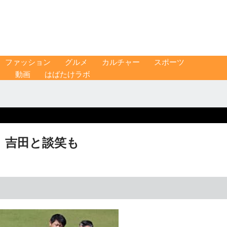
ファッション
グルメ
カルチャー
スポーツ
ス
動画
はばたけラボ
谷、吉田と談笑も