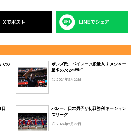
地での
ボンズ氏、パイレーツ殿堂入り メジャー
最多の762本塁打
2024年5月22日
1日
バレー、日本男子が初戦勝利 ネーション
ズリーグ
2024年5月22日