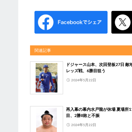
関連記事
ドジャース山本、次回登板27日 敵
レッズ戦、6勝目狙う
2024年5月22日
再入幕の幕内水戸龍が休場 夏場所1
目、2勝8敗と不振
2024年5月22日