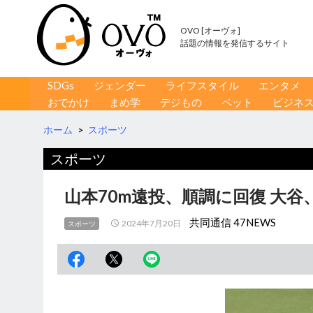
OVO [オーヴォ]
話題の情報を発信するサイト
コンテンツへ移動
検
SDGs
ジェンダー
ライフスタイル
エンタメ
索
おでかけ
まめ学
デジもの
ペット
ビジネ
ホーム
>
スポーツ
スポーツ
山本70m遠投、順調に回復 大
共同通信 47NEWS
2024年7月20日
スポーツ