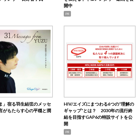
開中
PR
ま」宿る羽生結弦のメッセ
HIV/エイズにまつわる6つの“理解の
言がもたらす心の平穏と潤
ギャップ”とは？ 2030年の流行終
結を目指すGAP6の特設サイトを公
開
PR