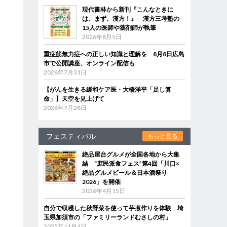
現代書林から新刊『こんなときに
は、まず、漢方！』 漢方三考塾の
15人の医師や薬剤師が執筆
2026年8月5日
重症筋無力症への正しい知識と理解を 8月8日広島
市で公開講座、オンライン配信も
2026年7月31日
【がんを生きる緩和ケア医・大橋洋平「足し算
命」】天空を見上げて
2026年7月28日
フェスティバル
もっと見る
絶品屋台グルメが全国各地から大集
結 “庶民派食フェス”第4回「川口×
絶品グルメビール＆日本酒祭り
2026」を開催
2026年4月15日
自分で収穫した秋野菜を使って芋煮作りを体験 埼
玉県加須市の「ファミリーランドむさしの村」
2025年11月4日