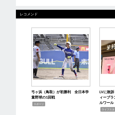
レコメンド
弓ヶ浜（鳥取）が初勝利 全日本学
LVに敗
童野球の1回戦
ィーブラ
ルワール
,
スポーツ
,
ライフスタ