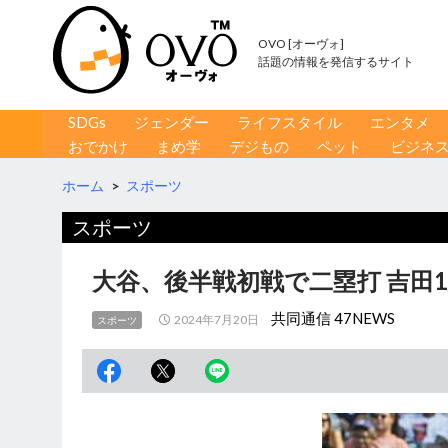
OVO [オーヴォ]
話題の情報を発信するサイト
コンテンツへ移動
検
SDGs
ジェンダー
ライフスタイル
エンタメ
索
おでかけ
まめ学
デジもの
ペット
ビジネ
ホーム
>
スポーツ
スポーツ
大谷、後半戦初戦で二塁打 吉田
共同通信 47NEWS
2024年7月20日
スポーツ