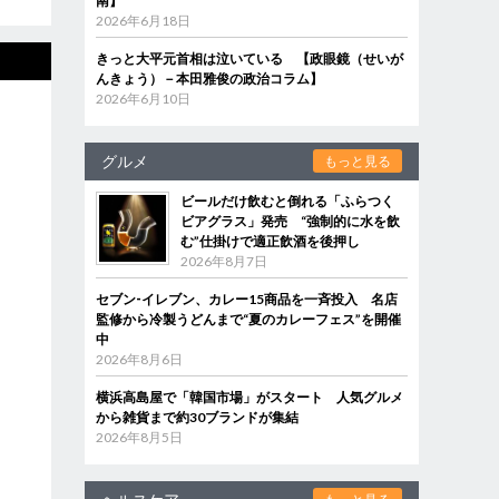
南】
2026年6月18日
きっと大平元首相は泣いている 【政眼鏡（せいが
んきょう）－本田雅俊の政治コラム】
2026年6月10日
グルメ
もっと見る
ビールだけ飲むと倒れる「ふらつく
ビアグラス」発売 “強制的に水を飲
む”仕掛けで適正飲酒を後押し
2026年8月7日
セブン‐イレブン、カレー15商品を一斉投入 名店
監修から冷製うどんまで“夏のカレーフェス”を開催
中
2026年8月6日
横浜高島屋で「韓国市場」がスタート 人気グルメ
から雑貨まで約30ブランドが集結
2026年8月5日