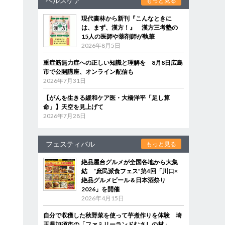
ヘルスケア
もっと見る
現代書林から新刊『こんなときに
は、まず、漢方！』 漢方三考塾の
15人の医師や薬剤師が執筆
2026年8月5日
重症筋無力症への正しい知識と理解を 8月8日広島
市で公開講座、オンライン配信も
2026年7月31日
【がんを生きる緩和ケア医・大橋洋平「足し算
命」】天空を見上げて
2026年7月28日
フェスティバル
もっと見る
絶品屋台グルメが全国各地から大集
結 “庶民派食フェス”第4回「川口×
絶品グルメビール＆日本酒祭り
2026」を開催
2026年4月15日
自分で収穫した秋野菜を使って芋煮作りを体験 埼
玉県加須市の「ファミリーランドむさしの村」