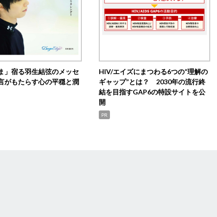
ま」宿る羽生結弦のメッセ
HIV/エイズにまつわる6つの“理解の
言がもたらす心の平穏と潤
ギャップ”とは？ 2030年の流行終
結を目指すGAP6の特設サイトを公
開
PR