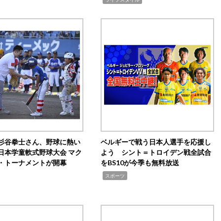
杉谷拳士さん、野球に熱い
ベルギーで戦う日本人選手を応援し
日本学童軟式野球大会 マク
よう シント＝トロイデン戦全試合
・トーナメントが開幕
をBS10が今季も無料放送
,
スポーツ