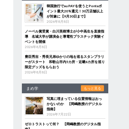
韓国旅行でau PAYを使うとPontaポ
イント最大20％還元！30万店舗以上
が対象に【9月30日まで】
2026年8月8日
ノーベル賞受賞・白川英樹博士が小中高生を直接指
導 名城大学が講演会と導電性プラスチック実験イ
ベントを開催
2026年8月8日
豊臣秀吉・秀長兄弟ゆかりの地を巡るスタンプラリ
ーがスタート 和歌山市内5カ所・近畿6カ所を巡り
限定グッズをもらおう
2026年8月8日
まめ学
もっと見る
写真に埋まっている位置情報はおっ
かないのか 【岡嶋教授のデジタル
指南】
2026年7月22日
ゼロトラストって何？ 【岡嶋教授のデジタル指