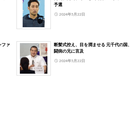
予選
2024年5月22日
ンファ
断髪式控え、目を潤ませる 元千代の国、
闘病の兄に言及
2024年5月22日