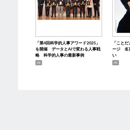
「第4回科学的人事アワード2025」
「ことだ
を開催 データとAIで変わる人事戦
ージ 名
略 科学的人事の最新事例
い
PR
PR