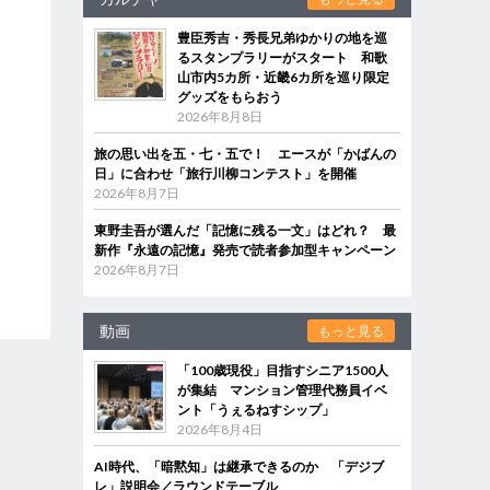
豊臣秀吉・秀長兄弟ゆかりの地を巡
るスタンプラリーがスタート 和歌
山市内5カ所・近畿6カ所を巡り限定
グッズをもらおう
2026年8月8日
旅の思い出を五・七・五で！ エースが「かばんの
日」に合わせ「旅行川柳コンテスト」を開催
2026年8月7日
東野圭吾が選んだ「記憶に残る一文」はどれ？ 最
新作『永遠の記憶』発売で読者参加型キャンペーン
2026年8月7日
動画
もっと見る
「100歳現役」目指すシニア1500人
が集結 マンション管理代務員イベ
ント「うぇるねすシップ」
2026年8月4日
AI時代、「暗黙知」は継承できるのか 「デジブ
レ」説明会／ラウンドテーブル