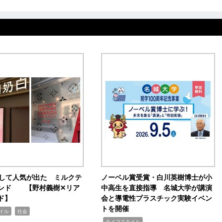
訴して人気が出た ミルクテ
ノーベル賞受賞・白川英樹博士が小
ンド 【野村義樹✕リア
中高生を直接指導 名城大学が講演
ド】
会と導電性プラスチック実験イベン
トを開催
,
イル
社会
,
ライフスタイル