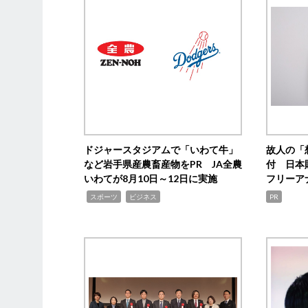
ドジャースタジアムで「いわて牛」
故人の「
など岩手県産農畜産物をPR JA全農
付 日本
いわてが8月10日～12日に実施
フリーア
,
,
スポーツ
ビジネス
PR