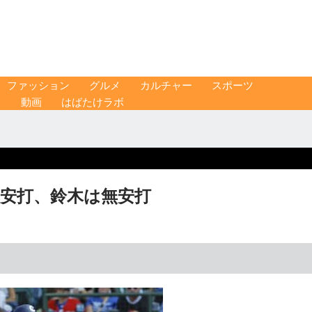
ファッション
グルメ
カルチャー
スポーツ
ス
動画
はばたけラボ
1安打、鈴木は無安打