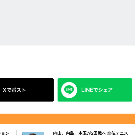
ション
内山、内島、本玉が2回戦へ 全仏テニス