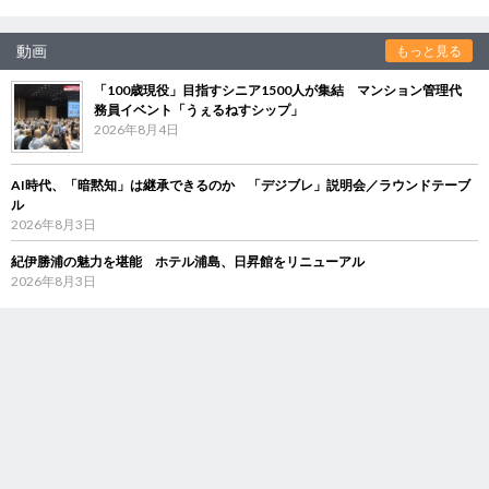
動画
もっと見る
「100歳現役」目指すシニア1500人が集結 マンション管理代
務員イベント「うぇるねすシップ」
2026年8月4日
AI時代、「暗黙知」は継承できるのか 「デジブレ」説明会／ラウンドテーブ
ル
2026年8月3日
紀伊勝浦の魅力を堪能 ホテル浦島、日昇館をリニューアル
2026年8月3日