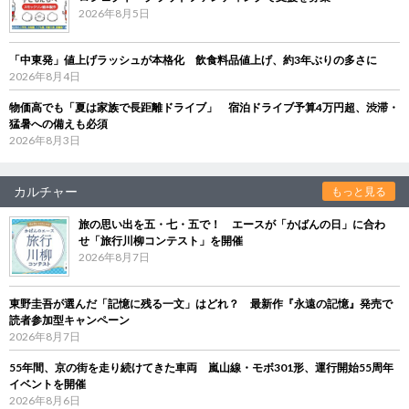
2026年8月5日
「中東発」値上げラッシュが本格化 飲食料品値上げ、約3年ぶりの多さに
2026年8月4日
物価高でも「夏は家族で長距離ドライブ」 宿泊ドライブ予算4万円超、渋滞・
猛暑への備えも必須
2026年8月3日
カルチャー
もっと見る
旅の思い出を五・七・五で！ エースが「かばんの日」に合わ
せ「旅行川柳コンテスト」を開催
2026年8月7日
東野圭吾が選んだ「記憶に残る一文」はどれ？ 最新作『永遠の記憶』発売で
読者参加型キャンペーン
2026年8月7日
55年間、京の街を走り続けてきた車両 嵐山線・モボ301形、運行開始55周年
イベントを開催
2026年8月6日