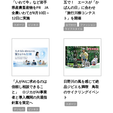
「いわて牛」など岩手
五で！ エースが「か
県産農畜産物をPR JA
ばんの日」に合わせ
全農いわてが8月10日～
「旅行川柳コンテス
12日に実施
ト」を開催
,
,
,
,
,
スポーツ
ビジネス
おでかけ
ファッション
ライフスタイル
「人がAIに求めるのは
日野川の風を感じて絶
信頼し相談できるこ
品ジビエも満喫 鳥取
と」 ロジカがAI事業
のサイクリングイベン
者と導入機関の共通指
ト
針案を策定へ
,
スポーツ
,
,
デジもの
ビジネス