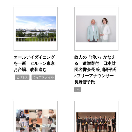
オールデイダイニング
故人の「想い」かなえ
を一新 ヒルトン東京
る 遺贈寄付 日本財
お台場、改装進む
団名誉会長 笹川陽平氏
×フリーアナウンサー
,
,
ビジネス
ライフスタイル
長野智子氏
PR