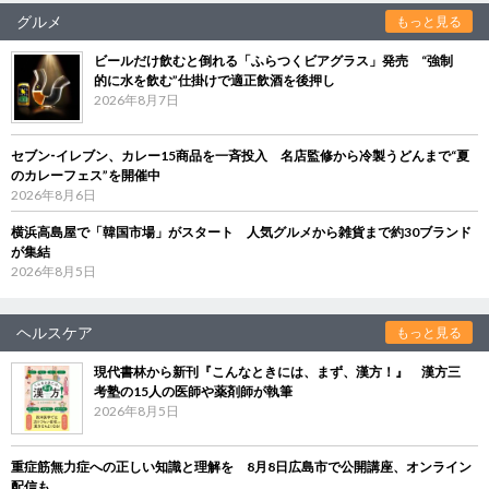
グルメ
もっと見る
ビールだけ飲むと倒れる「ふらつくビアグラス」発売 “強制
的に水を飲む”仕掛けで適正飲酒を後押し
2026年8月7日
セブン‐イレブン、カレー15商品を一斉投入 名店監修から冷製うどんまで“夏
のカレーフェス”を開催中
2026年8月6日
横浜高島屋で「韓国市場」がスタート 人気グルメから雑貨まで約30ブランド
が集結
2026年8月5日
ヘルスケア
もっと見る
現代書林から新刊『こんなときには、まず、漢方！』 漢方三
考塾の15人の医師や薬剤師が執筆
2026年8月5日
重症筋無力症への正しい知識と理解を 8月8日広島市で公開講座、オンライン
配信も