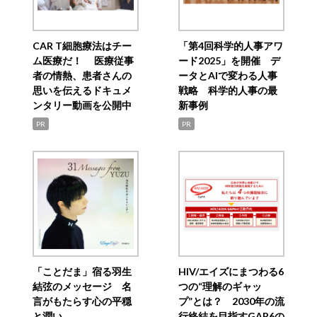
CAR T細胞療法はチー
「第4回科学的人事アワ
ム医療だ！ 医療従事
ード2025」を開催 デ
者の情熱、患者さんの
ータとAIで変わる人事
思いを伝えるドキュメ
戦略 科学的人事の最
ンタリー動画を公開中
新事例
PR
PR
「ことだま」宿る羽生
HIV/エイズにまつわる6
結弦のメッセージ 名
つの“理解のギャッ
言がもたらす心の平穏
プ”とは？ 2030年の流
と潤い
行終結を目指すGAP6の