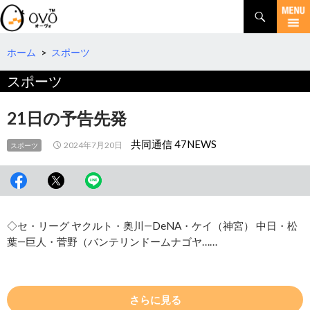
検
索
コ
ン
テ
ホーム
>
スポーツ
ン
スポーツ
ツ
へ
移
21日の予告先発
動
共同通信 47NEWS
2024年7月20日
スポーツ
◇セ・リーグ ヤクルト・奥川―DeNA・ケイ（神宮） 中日・松
葉―巨人・菅野（バンテリンドームナゴヤ……
さらに見る