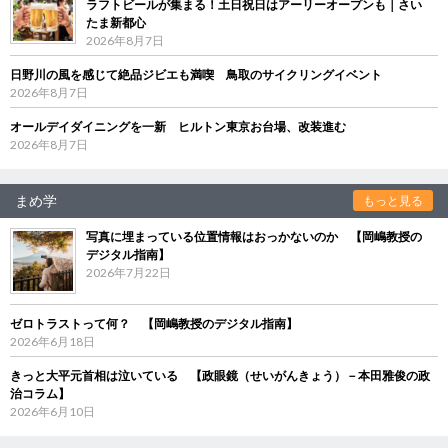
ラフトビールが集まる！土日祝日はアーリーオープンも｜さい
たま新都心
2026年8月7日
日野川の風を感じて絶品ジビエも満喫 鳥取のサイクリングイベント
2026年8月7日
オールデイダイニングを一新 ヒルトン東京お台場、改装進む
2026年8月7日
まめ学
もっと見る
写真に埋まっている位置情報はおっかないのか 【岡嶋教授の
デジタル指南】
2026年7月22日
ゼロトラストって何？ 【岡嶋教授のデジタル指南】
2026年6月18日
きっと大平元首相は泣いている 【政眼鏡（せいがんきょう）－本田雅俊の政
治コラム】
2026年6月10日