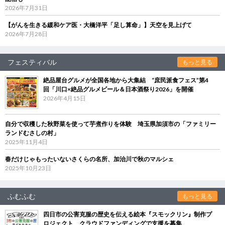
2026年7月31日
【がんを生きる緩和ケア医・大橋洋平「足し算命」】天空を見上げて
2026年7月28日
フェスティバル
もっと見る
絶品屋台グルメが全国各地から大集結 “庶民派食フェス”第4
回「川口×絶品グルメビール＆日本酒祭り2026」を開催
2026年4月15日
自分で収穫した秋野菜を使って芋煮作りを体験 埼玉県加須市の「ファミリー
ランドむさしの村」
2025年11月4日
春だけじゃもったいないさくらの名所、加治川で秋のマルシェ
2025年10月23日
ふむふむ
もっと見る
四日市の公害克服の歴史を伝える絵本『スモックリン』制作プ
ロジェクト クラウドファンディングで支援を募集