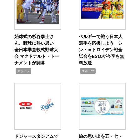
始球式の杉谷拳士さ
ベルギーで戦う日本人
ん、野球に熱い思い
選手を応援しよう シ
全日本学童軟式野球大
ント＝トロイデン戦全
会 マクドナルド・トー
試合をBS10が今季も無
ナメントが開幕
料放送
,
,
スポーツ
スポーツ
ドジャースタジアムで
旅の思い出を五・七・