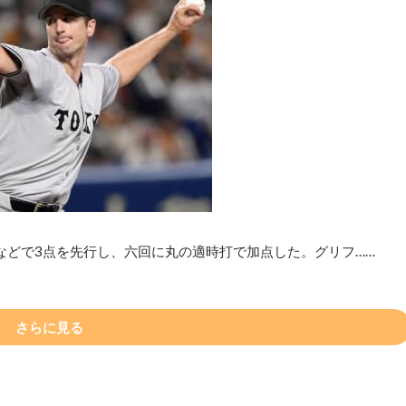
などで3点を先行し、六回に丸の適時打で加点した。グリフ……
さらに見る