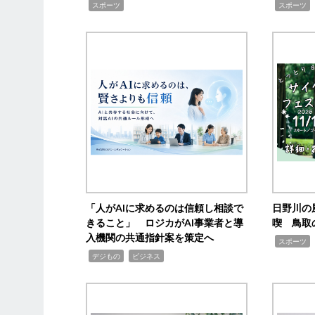
,
,
,
スポーツ
スポーツ
「人がAIに求めるのは信頼し相談で
日野川の
きること」 ロジカがAI事業者と導
喫 鳥取
入機関の共通指針案を策定へ
,
スポーツ
,
,
デジもの
ビジネス