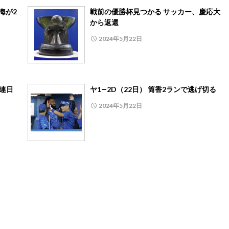
海が2
戦前の優勝杯見つかる サッカー、慶応大
から返還
2024年5月22日
、連日
ヤ1―2D（22日） 筒香2ランで逃げ切る
2024年5月22日