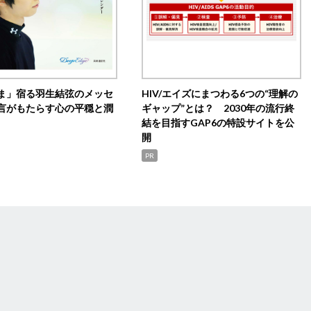
ま」宿る羽生結弦のメッセ
HIV/エイズにまつわる6つの“理解の
言がもたらす心の平穏と潤
ギャップ”とは？ 2030年の流行終
結を目指すGAP6の特設サイトを公
開
PR