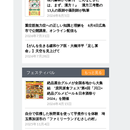
は、まず、漢方！』 漢方三考塾の
15人の医師や薬剤師が執筆
2026年8月5日
重症筋無力症への正しい知識と理解を 8月8日広島
市で公開講座、オンライン配信も
2026年7月31日
【がんを生きる緩和ケア医・大橋洋平「足し算
命」】天空を見上げて
2026年7月28日
フェスティバル
もっと見る
絶品屋台グルメが全国各地から大集
結 “庶民派食フェス”第4回「川口×
絶品グルメビール＆日本酒祭り
2026」を開催
2026年4月15日
自分で収穫した秋野菜を使って芋煮作りを体験 埼
玉県加須市の「ファミリーランドむさしの村」
2025年11月4日