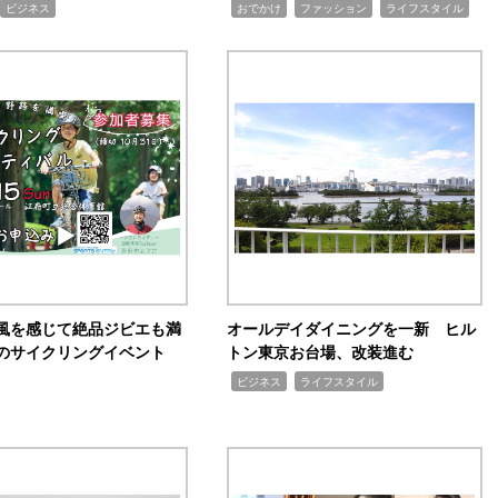
,
,
,
ビジネス
おでかけ
ファッション
ライフスタイル
風を感じて絶品ジビエも満
オールデイダイニングを一新 ヒル
のサイクリングイベント
トン東京お台場、改装進む
,
,
ビジネス
ライフスタイル