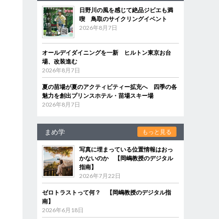
日野川の風を感じて絶品ジビエも満
喫 鳥取のサイクリングイベント
2026年8月7日
オールデイダイニングを一新 ヒルトン東京お台
場、改装進む
2026年8月7日
夏の苗場が夏のアクティビティー拡充へ 四季の各
魅力を創出プリンスホテル・苗場スキー場
2026年8月7日
まめ学
もっと見る
写真に埋まっている位置情報はおっ
かないのか 【岡嶋教授のデジタル
指南】
2026年7月22日
ゼロトラストって何？ 【岡嶋教授のデジタル指
南】
2026年6月18日