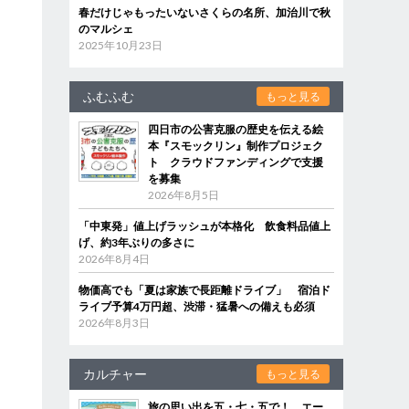
春だけじゃもったいないさくらの名所、加治川で秋
のマルシェ
2025年10月23日
ふむふむ
もっと見る
四日市の公害克服の歴史を伝える絵
本『スモックリン』制作プロジェク
ト クラウドファンディングで支援
を募集
2026年8月5日
「中東発」値上げラッシュが本格化 飲食料品値上
げ、約3年ぶりの多さに
2026年8月4日
物価高でも「夏は家族で長距離ドライブ」 宿泊ド
ライブ予算4万円超、渋滞・猛暑への備えも必須
2026年8月3日
カルチャー
もっと見る
旅の思い出を五・七・五で！ エー