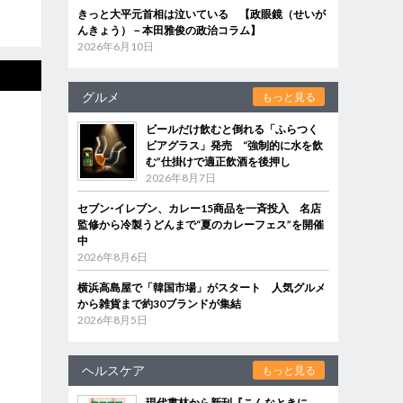
きっと大平元首相は泣いている 【政眼鏡（せいが
んきょう）－本田雅俊の政治コラム】
2026年6月10日
グルメ
もっと見る
ビールだけ飲むと倒れる「ふらつく
ビアグラス」発売 “強制的に水を飲
む”仕掛けで適正飲酒を後押し
2026年8月7日
セブン‐イレブン、カレー15商品を一斉投入 名店
監修から冷製うどんまで“夏のカレーフェス”を開催
中
2026年8月6日
横浜高島屋で「韓国市場」がスタート 人気グルメ
から雑貨まで約30ブランドが集結
2026年8月5日
ヘルスケア
もっと見る
現代書林から新刊『こんなときに