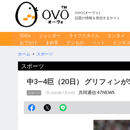
OVO [オーヴォ]
話題の情報を発信するサイト
コンテンツへ移動
検
SDGs
ジェンダー
ライフスタイル
エンタメ
索
おでかけ
まめ学
デジもの
ペット
ビジネ
ホーム
>
スポーツ
スポーツ
中3―4巨（20日） グリフィンが
共同通信 47NEWS
2024年7月20日
スポーツ