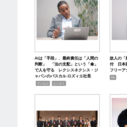
AIは「手段」、最終責任は「人間の
故人の「
判断」 「法の支配」という「傘」
付 日本
で人を守る レクシスネクシス・ジ
フリーア
ャパンのパスカル ロズィエ社長
PR
,
,
デジもの
ビジネス