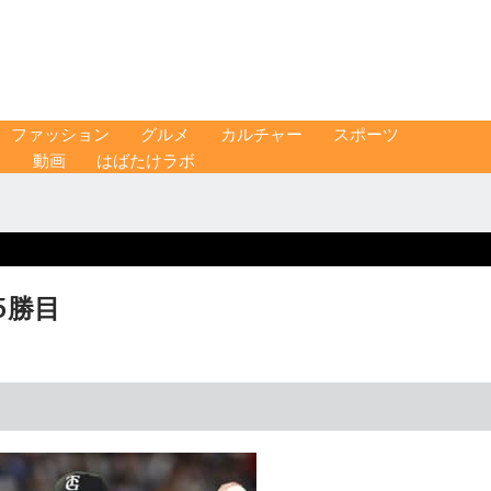
ファッション
グルメ
カルチャー
スポーツ
ス
動画
はばたけラボ
5勝目