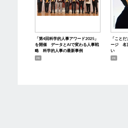
「第4回科学的人事アワード2025」
「ことだ
を開催 データとAIで変わる人事戦
ージ 名
略 科学的人事の最新事例
い
PR
PR