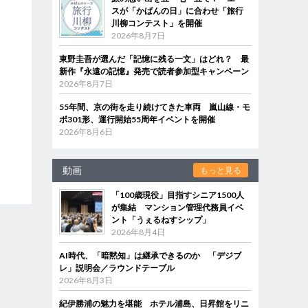
スが「かばんの日」に合わせ「旅行
川柳コンテスト」を開催
2026年8月7日
東野圭吾が選んだ「記憶に残る一文」はどれ？ 最
新作『永遠の記憶』発売で読者参加型キャンペーン
2026年8月7日
55年間、京の街を走り続けてきた車両 嵐山線・モ
ボ301形、運行開始55周年イベントを開催
2026年8月6日
動画
もっと見る
「100歳現役」目指すシニア1500人
が集結 マンション管理代務員イベ
ント「うぇるねすシップ」
2026年8月4日
AI時代、「暗黙知」は継承できるのか 「デジブ
レ」説明会／ラウンドテーブル
2026年8月3日
紀伊勝浦の魅力を堪能 ホテル浦島、日昇館をリニ