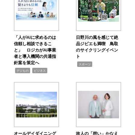
「人がAIに求めるのは
日野川の風を感じて絶
信頼し相談できるこ
品ジビエも満喫 鳥取
と」 ロジカがAI事業
のサイクリングイベン
者と導入機関の共通指
ト
針案を策定へ
,
スポーツ
,
,
デジもの
ビジネス
オールデイダイニング
故人の「想い」かなえ