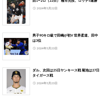
西1―2ロ（22日） 種市完投、ロッテ5連勝
2024年5月22日
男子90キロ級で田嶋が初V 世界柔道、田中
は3位
2024年5月23日
ダル、次回は25日ヤンキース戦 菊池は27日
タイガース戦
2024年5月23日