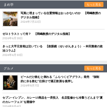
まめ学
もっと見る
写真に埋まっている位置情報はおっかないのか 【岡嶋教授の
デジタル指南】
2026年7月22日
ゼロトラストって何？ 【岡嶋教授のデジタル指南】
2026年6月18日
きっと大平元首相は泣いている 【政眼鏡（せいがんきょう）－本田雅俊の政
治コラム】
2026年6月10日
グルメ
もっと見る
ビールだけ飲むと倒れる「ふらつくビアグラス」発売 “強制
的に水を飲む”仕掛けで適正飲酒を後押し
2026年8月7日
セブン‐イレブン、カレー15商品を一斉投入 名店監修から冷製うどんまで“夏
のカレーフェス”を開催中
2026年8月6日