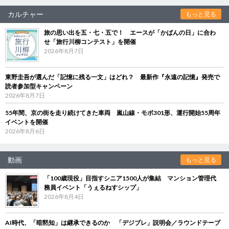
カルチャー
もっと見る
旅の思い出を五・七・五で！ エースが「かばんの日」に合わ
せ「旅行川柳コンテスト」を開催
2026年8月7日
東野圭吾が選んだ「記憶に残る一文」はどれ？ 最新作『永遠の記憶』発売で
読者参加型キャンペーン
2026年8月7日
55年間、京の街を走り続けてきた車両 嵐山線・モボ301形、運行開始55周年
イベントを開催
2026年8月6日
動画
もっと見る
「100歳現役」目指すシニア1500人が集結 マンション管理代
務員イベント「うぇるねすシップ」
2026年8月4日
AI時代、「暗黙知」は継承できるのか 「デジブレ」説明会／ラウンドテーブ