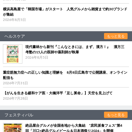
横浜高島屋で「韓国市場」がスタート 人気グルメから雑貨まで約30ブランド
が集結
2026年8月5日
ヘルスケア
もっと見る
現代書林から新刊『こんなときには、まず、漢方！』 漢方三
考塾の15人の医師や薬剤師が執筆
2026年8月5日
重症筋無力症への正しい知識と理解を 8月8日広島市で公開講座、オンライン
配信も
2026年7月31日
【がんを生きる緩和ケア医・大橋洋平「足し算命」】天空を見上げて
2026年7月28日
フェスティバル
もっと見る
絶品屋台グルメが全国各地から大集結 “庶民派食フェス”第4
回「川口×絶品グルメビール＆日本酒祭り2026」を開催