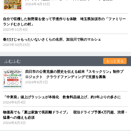
2026年4月15日
自分で収穫した秋野菜を使って芋煮作りを体験 埼玉県加須市の「ファミリー
ランドむさしの村」
2025年11月4日
春だけじゃもったいないさくらの名所、加治川で秋のマルシェ
2025年10月23日
ふむふむ
もっと見る
四日市の公害克服の歴史を伝える絵本『スモックリン』制作プ
ロジェクト クラウドファンディングで支援を募集
2026年8月5日
「中東発」値上げラッシュが本格化 飲食料品値上げ、約3年ぶりの多さに
2026年8月4日
物価高でも「夏は家族で長距離ドライブ」 宿泊ドライブ予算4万円超、渋滞・
猛暑への備えも必須
2026年8月3日