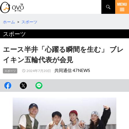
検
索
コ
ン
テ
ホーム
>
スポーツ
ン
スポーツ
ツ
へ
移
エース半井「心躍る瞬間を生む」 ブレ
動
イキン五輪代表が会見
共同通信 47NEWS
2024年7月20日
スポーツ