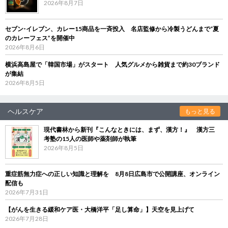
2026年8月7日
セブン‐イレブン、カレー15商品を一斉投入 名店監修から冷製うどんまで“夏
のカレーフェス”を開催中
2026年8月6日
横浜高島屋で「韓国市場」がスタート 人気グルメから雑貨まで約30ブランド
が集結
2026年8月5日
ヘルスケア
もっと見る
現代書林から新刊『こんなときには、まず、漢方！』 漢方三
考塾の15人の医師や薬剤師が執筆
2026年8月5日
重症筋無力症への正しい知識と理解を 8月8日広島市で公開講座、オンライン
配信も
2026年7月31日
【がんを生きる緩和ケア医・大橋洋平「足し算命」】天空を見上げて
2026年7月28日