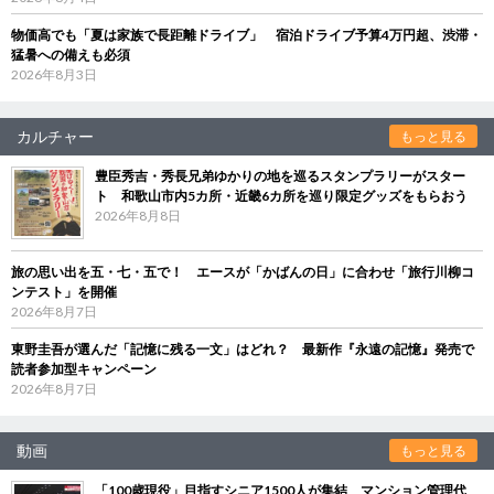
物価高でも「夏は家族で長距離ドライブ」 宿泊ドライブ予算4万円超、渋滞・
猛暑への備えも必須
2026年8月3日
カルチャー
もっと見る
豊臣秀吉・秀長兄弟ゆかりの地を巡るスタンプラリーがスター
ト 和歌山市内5カ所・近畿6カ所を巡り限定グッズをもらおう
2026年8月8日
旅の思い出を五・七・五で！ エースが「かばんの日」に合わせ「旅行川柳コ
ンテスト」を開催
2026年8月7日
東野圭吾が選んだ「記憶に残る一文」はどれ？ 最新作『永遠の記憶』発売で
読者参加型キャンペーン
2026年8月7日
動画
もっと見る
「100歳現役」目指すシニア1500人が集結 マンション管理代