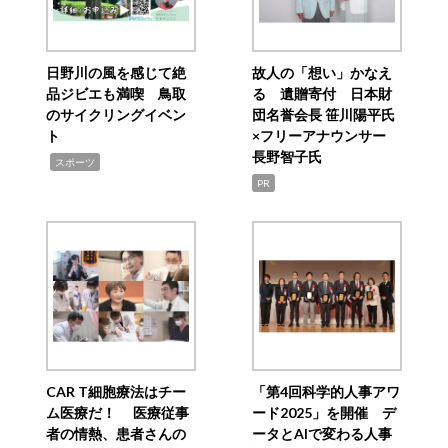
日野川の風を感じて絶
故人の「想い」かなえ
品ジビエも満喫 鳥取
る 遺贈寄付 日本財
のサイクリングイベン
団名誉会長 笹川陽平氏
ト
×フリーアナウンサー
長野智子氏
,
スポーツ
PR
CAR T細胞療法はチー
「第4回科学的人事アワ
ム医療だ！ 医療従事
ード2025」を開催 デ
者の情熱、患者さんの
ータとAIで変わる人事