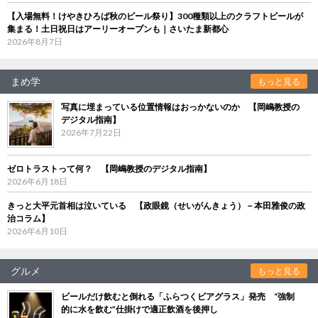
【入場無料！けやきひろば秋のビール祭り】300種類以上のクラフトビールが
集まる！土日祝日はアーリーオープンも｜さいたま新都心
2026年8月7日
まめ学
もっと見る
写真に埋まっている位置情報はおっかないのか 【岡嶋教授の
デジタル指南】
2026年7月22日
ゼロトラストって何？ 【岡嶋教授のデジタル指南】
2026年6月18日
きっと大平元首相は泣いている 【政眼鏡（せいがんきょう）－本田雅俊の政
治コラム】
2026年6月10日
グルメ
もっと見る
ビールだけ飲むと倒れる「ふらつくビアグラス」発売 “強制
的に水を飲む”仕掛けで適正飲酒を後押し