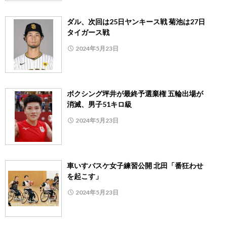
ダル、次回は25日ヤンキース戦 菊池は27日
タイガース戦
2024年5月23日
ボクシング坪井が最終予選棄権 五輪出場が
消滅、男子51キロ級
2024年5月23日
車いすバスケ女子練習公開 北田「番狂わせ
を起こす」
2024年5月23日