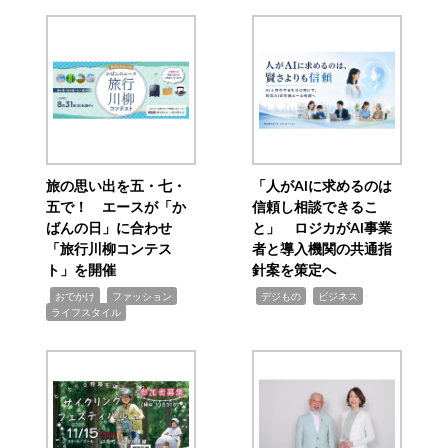
旅の思い出を五・七・
「人がAIに求めるのは
五で！ エースが「か
信頼し相談できるこ
ばんの日」に合わせ
と」 ロジカがAI事業
「旅行川柳コンテス
者と導入機関の共通指
ト」を開催
針案を策定へ
,
,
,
,
,
おでかけ
ファッション
デジもの
ビジネス
ライフスタイル