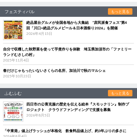
フェスティバル
もっと見る
絶品屋台グルメが全国各地から大集結 “庶民派食フェス”第4
回「川口×絶品グルメビール＆日本酒祭り2026」を開催
2026年4月15日
自分で収穫した秋野菜を使って芋煮作りを体験 埼玉県加須市の「ファミリー
ランドむさしの村」
2025年11月4日
春だけじゃもったいないさくらの名所、加治川で秋のマルシェ
2025年10月23日
ふむふむ
もっと見る
四日市の公害克服の歴史を伝える絵本『スモックリン』制作プ
ロジェクト クラウドファンディングで支援を募集
2026年8月5日
「中東発」値上げラッシュが本格化 飲食料品値上げ、約3年ぶりの多さに
2026年8月4日