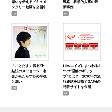
思いを伝えるドキュメ
戦略 科学的人事の最
ンタリー動画を公開中
新事例
PR
PR
「ことだま」宿る羽生
HIV/エイズにまつわる6
結弦のメッセージ 名
つの“理解のギャッ
言がもたらす心の平穏
プ”とは？ 2030年の流
と潤い
行終結を目指すGAP6の
特設サイトを公開
PR
PR