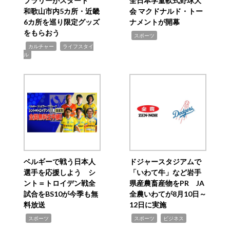
プラリーがスタート
全日本学童軟式野球大
和歌山市内5カ所・近畿
会 マクドナルド・トー
6カ所を巡り限定グッズ
ナメントが開幕
をもらおう
,
スポーツ
,
,
カルチャー
ライフスタイ
ル
ベルギーで戦う日本人
ドジャースタジアムで
選手を応援しよう シ
「いわて牛」など岩手
ント＝トロイデン戦全
県産農畜産物をPR JA
試合をBS10が今季も無
全農いわてが8月10日～
料放送
12日に実施
,
,
,
スポーツ
スポーツ
ビジネス