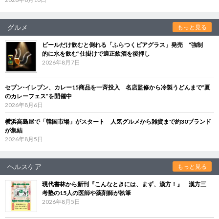
グルメ
もっと見る
ビールだけ飲むと倒れる「ふらつくビアグラス」発売 “強制
的に水を飲む”仕掛けで適正飲酒を後押し
2026年8月7日
セブン‐イレブン、カレー15商品を一斉投入 名店監修から冷製うどんまで“夏
のカレーフェス”を開催中
2026年8月6日
横浜高島屋で「韓国市場」がスタート 人気グルメから雑貨まで約30ブランド
が集結
2026年8月5日
ヘルスケア
もっと見る
現代書林から新刊『こんなときには、まず、漢方！』 漢方三
考塾の15人の医師や薬剤師が執筆
2026年8月5日