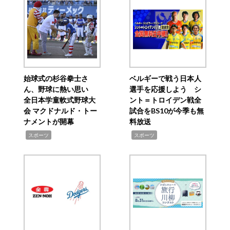
始球式の杉谷拳士さ
ベルギーで戦う日本人
ん、野球に熱い思い
選手を応援しよう シ
全日本学童軟式野球大
ント＝トロイデン戦全
会 マクドナルド・トー
試合をBS10が今季も無
ナメントが開幕
料放送
,
,
スポーツ
スポーツ