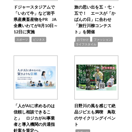
ドジャースタジアムで
旅の思い出を五・七・
「いわて牛」など岩手
五で！ エースが「か
県産農畜産物をPR JA
ばんの日」に合わせ
全農いわてが8月10日～
「旅行川柳コンテス
12日に実施
ト」を開催
,
,
,
,
,
スポーツ
ビジネス
おでかけ
ファッション
ライフスタイル
「人がAIに求めるのは
日野川の風を感じて絶
信頼し相談できるこ
品ジビエも満喫 鳥取
と」 ロジカがAI事業
のサイクリングイベン
者と導入機関の共通指
ト
針案を策定へ
,