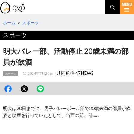
検
索
コ
ン
テ
ホーム
>
スポーツ
ン
スポーツ
ツ
へ
移
明大バレー部、活動停止 20歳未満の部
動
員が飲酒
共同通信 47NEWS
2024年7月20日
スポーツ
明大は20日までに、男子バレーボール部で20歳未満の部員が飲
酒と喫煙を行っていたとして、当面の間、部……