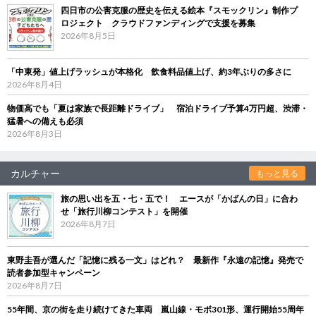
四日市の公害克服の歴史を伝える絵本『スモックリン』制作プ
ロジェクト クラウドファンディングで支援を募集
2026年8月5日
「中東発」値上げラッシュが本格化 飲食料品値上げ、約3年ぶりの多さに
2026年8月4日
物価高でも「夏は家族で長距離ドライブ」 宿泊ドライブ予算4万円超、渋滞・
猛暑への備えも必須
2026年8月3日
カルチャー
もっと見る
旅の思い出を五・七・五で！ エースが「かばんの日」に合わ
せ「旅行川柳コンテスト」を開催
2026年8月7日
東野圭吾が選んだ「記憶に残る一文」はどれ？ 最新作『永遠の記憶』発売で
読者参加型キャンペーン
2026年8月7日
55年間、京の街を走り続けてきた車両 嵐山線・モボ301形、運行開始55周年