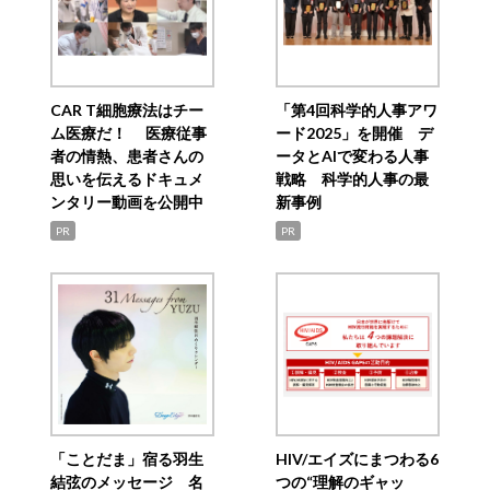
CAR T細胞療法はチー
「第4回科学的人事アワ
ム医療だ！ 医療従事
ード2025」を開催 デ
者の情熱、患者さんの
ータとAIで変わる人事
思いを伝えるドキュメ
戦略 科学的人事の最
ンタリー動画を公開中
新事例
PR
PR
「ことだま」宿る羽生
HIV/エイズにまつわる6
結弦のメッセージ 名
つの“理解のギャッ