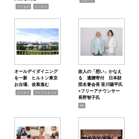
スポーツ
,
,
デジもの
ビジネス
オールデイダイニング
故人の「想い」かなえ
を一新 ヒルトン東京
る 遺贈寄付 日本財
お台場、改装進む
団名誉会長 笹川陽平氏
×フリーアナウンサー
,
,
ビジネス
ライフスタイル
長野智子氏
PR