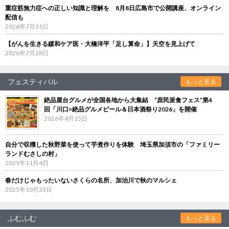
重症筋無力症への正しい知識と理解を 8月8日広島市で公開講座、オンライン
配信も
2026年7月31日
【がんを生きる緩和ケア医・大橋洋平「足し算命」】天空を見上げて
2026年7月28日
フェスティバル
もっと見る
絶品屋台グルメが全国各地から大集結 “庶民派食フェス”第4
回「川口×絶品グルメビール＆日本酒祭り2026」を開催
2026年4月15日
自分で収穫した秋野菜を使って芋煮作りを体験 埼玉県加須市の「ファミリー
ランドむさしの村」
2025年11月4日
春だけじゃもったいないさくらの名所、加治川で秋のマルシェ
2025年10月23日
ふむふむ
もっと見る