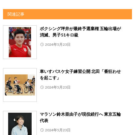
関連記事
ボクシング坪井が最終予選棄権 五輪出場が
消滅、男子51キロ級
2024年5月23日
車いすバスケ女子練習公開 北田「番狂わせ
を起こす」
2024年5月23日
マラソン鈴木亜由子が現役続行へ 東京五輪
代表
2024年5月23日