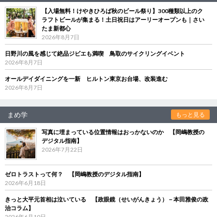
【入場無料！けやきひろば秋のビール祭り】300種類以上のク
ラフトビールが集まる！土日祝日はアーリーオープンも｜さい
たま新都心
2026年8月7日
日野川の風を感じて絶品ジビエも満喫 鳥取のサイクリングイベント
2026年8月7日
オールデイダイニングを一新 ヒルトン東京お台場、改装進む
2026年8月7日
まめ学
もっと見る
写真に埋まっている位置情報はおっかないのか 【岡嶋教授の
デジタル指南】
2026年7月22日
ゼロトラストって何？ 【岡嶋教授のデジタル指南】
2026年6月18日
きっと大平元首相は泣いている 【政眼鏡（せいがんきょう）－本田雅俊の政
治コラム】
2026年6月10日