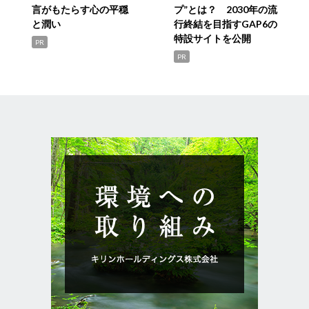
言がもたらす心の平穏
プ”とは？ 2030年の流
と潤い
行終結を目指すGAP6の
特設サイトを公開
PR
PR