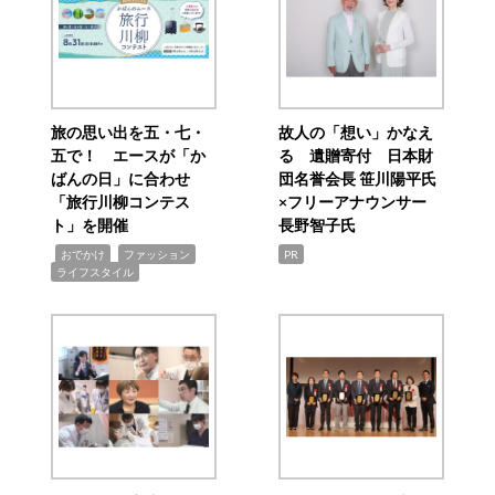
旅の思い出を五・七・
故人の「想い」かなえ
五で！ エースが「か
る 遺贈寄付 日本財
ばんの日」に合わせ
団名誉会長 笹川陽平氏
「旅行川柳コンテス
×フリーアナウンサー
ト」を開催
長野智子氏
,
,
,
おでかけ
ファッション
PR
ライフスタイル