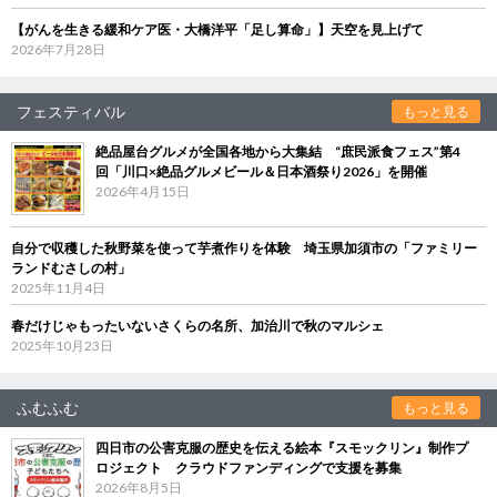
【がんを生きる緩和ケア医・大橋洋平「足し算命」】天空を見上げて
2026年7月28日
フェスティバル
もっと見る
絶品屋台グルメが全国各地から大集結 “庶民派食フェス”第4
回「川口×絶品グルメビール＆日本酒祭り2026」を開催
2026年4月15日
自分で収穫した秋野菜を使って芋煮作りを体験 埼玉県加須市の「ファミリー
ランドむさしの村」
2025年11月4日
春だけじゃもったいないさくらの名所、加治川で秋のマルシェ
2025年10月23日
ふむふむ
もっと見る
四日市の公害克服の歴史を伝える絵本『スモックリン』制作プ
ロジェクト クラウドファンディングで支援を募集
2026年8月5日