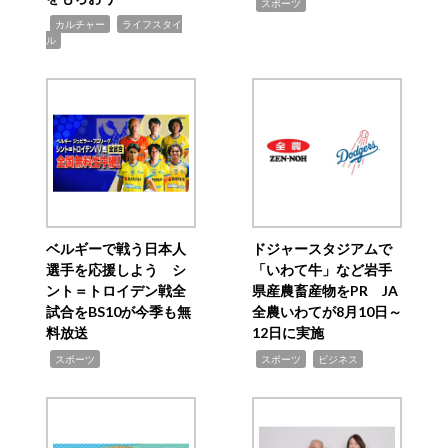
,
スポーツ
,
,
カルチャー
ライフスタイ
ル
ベルギーで戦う日本人
ドジャースタジアムで
選手を応援しよう シ
「いわて牛」など岩手
ント＝トロイデン戦全
県産農畜産物をPR JA
試合をBS10が今季も無
全農いわてが8月10日～
料放送
12日に実施
,
,
,
スポーツ
スポーツ
ビジネス