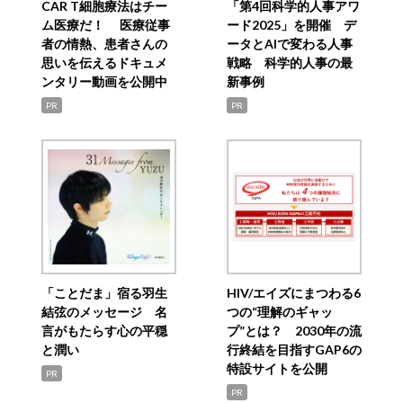
CAR T細胞療法はチー
「第4回科学的人事アワ
ム医療だ！ 医療従事
ード2025」を開催 デ
者の情熱、患者さんの
ータとAIで変わる人事
思いを伝えるドキュメ
戦略 科学的人事の最
ンタリー動画を公開中
新事例
PR
PR
「ことだま」宿る羽生
HIV/エイズにまつわる6
結弦のメッセージ 名
つの“理解のギャッ
言がもたらす心の平穏
プ”とは？ 2030年の流
と潤い
行終結を目指すGAP6の
特設サイトを公開
PR
PR