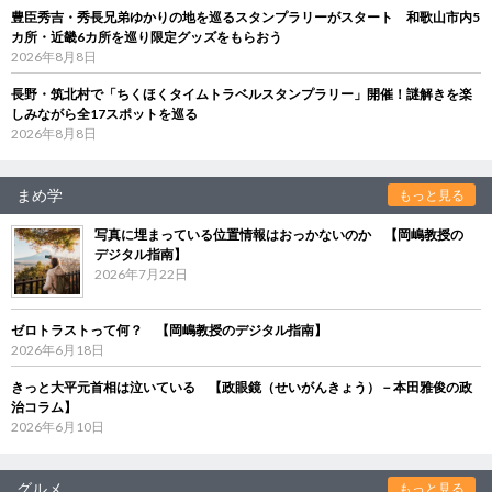
豊臣秀吉・秀長兄弟ゆかりの地を巡るスタンプラリーがスタート 和歌山市内5
カ所・近畿6カ所を巡り限定グッズをもらおう
2026年8月8日
長野・筑北村で「ちくほくタイムトラベルスタンプラリー」開催！謎解きを楽
しみながら全17スポットを巡る
2026年8月8日
まめ学
もっと見る
写真に埋まっている位置情報はおっかないのか 【岡嶋教授の
デジタル指南】
2026年7月22日
ゼロトラストって何？ 【岡嶋教授のデジタル指南】
2026年6月18日
きっと大平元首相は泣いている 【政眼鏡（せいがんきょう）－本田雅俊の政
治コラム】
2026年6月10日
グルメ
もっと見る