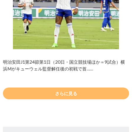
明治安田J1第24節第1日（20日・国立競技場ほか＝9試合）横
浜Mがキューウェル監督解任後の初戦で首……
さらに見る