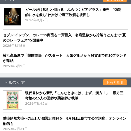
ビールだけ飲むと倒れる「ふらつくビアグラス」発売 “強制
的に水を飲む”仕掛けで適正飲酒を後押し
2026年8月7日
セブン‐イレブン、カレー15商品を一斉投入 名店監修から冷製うどんまで“夏
のカレーフェス”を開催中
2026年8月6日
横浜高島屋で「韓国市場」がスタート 人気グルメから雑貨まで約30ブランド
が集結
2026年8月5日
ヘルスケア
もっと見る
現代書林から新刊『こんなときには、まず、漢方！』 漢方三
考塾の15人の医師や薬剤師が執筆
2026年8月5日
重症筋無力症への正しい知識と理解を 8月8日広島市で公開講座、オンライン
配信も
2026年7月31日