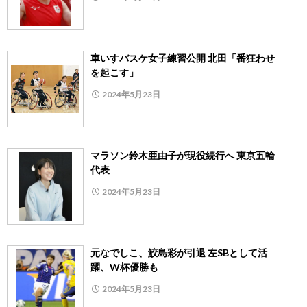
車いすバスケ女子練習公開 北田「番狂わせ
を起こす」
2024年5月23日
マラソン鈴木亜由子が現役続行へ 東京五輪
代表
2024年5月23日
元なでしこ、鮫島彩が引退 左SBとして活
躍、W杯優勝も
2024年5月23日