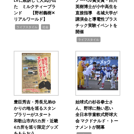
LVに敗訴して人気が出
ノーベル賞受賞・白川
た ミルクティーブラ
英樹博士が小中高生を
ンド 【野村義樹✕
直接指導 名城大学が
リアルワールド】
講演会と導電性プラス
チック実験イベントを
,
,
ライフスタイル
社会
開催
,
ライフスタイル
豊臣秀吉・秀長兄弟ゆ
始球式の杉谷拳士さ
かりの地を巡るスタン
ん、野球に熱い思い
プラリーがスタート
全日本学童軟式野球大
和歌山市内5カ所・近畿
会 マクドナルド・トー
6カ所を巡り限定グッズ
ナメントが開幕
をもらおう