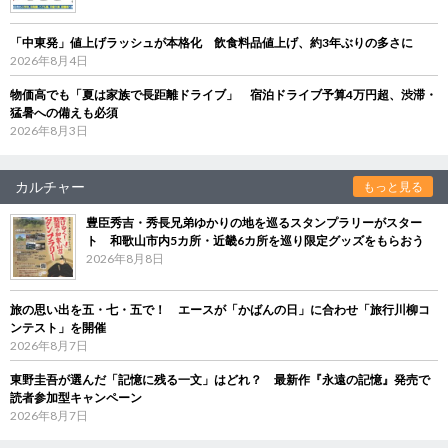
「中東発」値上げラッシュが本格化 飲食料品値上げ、約3年ぶりの多さに
2026年8月4日
物価高でも「夏は家族で長距離ドライブ」 宿泊ドライブ予算4万円超、渋滞・
猛暑への備えも必須
2026年8月3日
カルチャー
もっと見る
豊臣秀吉・秀長兄弟ゆかりの地を巡るスタンプラリーがスター
ト 和歌山市内5カ所・近畿6カ所を巡り限定グッズをもらおう
2026年8月8日
旅の思い出を五・七・五で！ エースが「かばんの日」に合わせ「旅行川柳コ
ンテスト」を開催
2026年8月7日
東野圭吾が選んだ「記憶に残る一文」はどれ？ 最新作『永遠の記憶』発売で
読者参加型キャンペーン
2026年8月7日