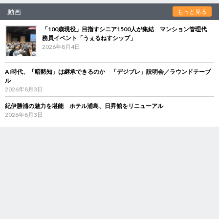
動画
もっと見る
「100歳現役」目指すシニア1500人が集結 マンション管理代
務員イベント「うぇるねすシップ」
2026年8月4日
AI時代、「暗黙知」は継承できるのか 「デジブレ」説明会／ラウンドテーブ
ル
2026年8月3日
紀伊勝浦の魅力を堪能 ホテル浦島、日昇館をリニューアル
2026年8月3日