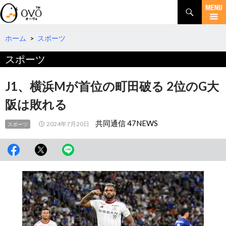
検
索
コ
ン
テ
ホーム
>
スポーツ
ン
スポーツ
ツ
へ
移
J1、横浜Mが首位の町田破る 2位のG大
動
阪は敗れる
共同通信 47NEWS
2024年7月20日
スポーツ