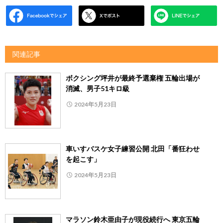
関連記事
ボクシング坪井が最終予選棄権 五輪出場が
消滅、男子51キロ級
2024年5月23日
車いすバスケ女子練習公開 北田「番狂わせ
を起こす」
2024年5月23日
マラソン鈴木亜由子が現役続行へ 東京五輪