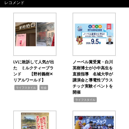
レコメンド
LVに敗訴して人気が出
ノーベル賞受賞・白川
た ミルクティーブラ
英樹博士が小中高生を
ンド 【野村義樹✕
直接指導 名城大学が
リアルワールド】
講演会と導電性プラス
チック実験イベントを
,
,
ライフスタイル
社会
開催
,
ライフスタイル