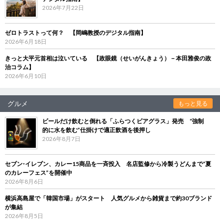
2026年7月22日
ゼロトラストって何？ 【岡嶋教授のデジタル指南】
2026年6月18日
きっと大平元首相は泣いている 【政眼鏡（せいがんきょう）－本田雅俊の政
治コラム】
2026年6月10日
グルメ
もっと見る
ビールだけ飲むと倒れる「ふらつくビアグラス」発売 “強制
的に水を飲む”仕掛けで適正飲酒を後押し
2026年8月7日
セブン‐イレブン、カレー15商品を一斉投入 名店監修から冷製うどんまで“夏
のカレーフェス”を開催中
2026年8月6日
横浜高島屋で「韓国市場」がスタート 人気グルメから雑貨まで約30ブランド
が集結
2026年8月5日