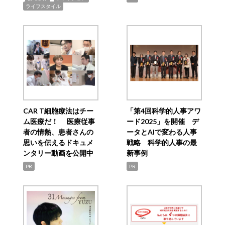
ライフスタイル
CAR T細胞療法はチー
「第4回科学的人事アワ
ム医療だ！ 医療従事
ード2025」を開催 デ
者の情熱、患者さんの
ータとAIで変わる人事
思いを伝えるドキュメ
戦略 科学的人事の最
ンタリー動画を公開中
新事例
PR
PR