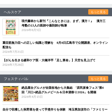
ヘルスケア
もっと見る
現代書林から新刊『こんなときには、まず、漢方！』 漢方三
考塾の15人の医師や薬剤師が執筆
2026年8月5日
重症筋無力症への正しい知識と理解を 8月8日広島市で公開講座、オンライン
配信も
2026年7月31日
【がんを生きる緩和ケア医・大橋洋平「足し算命」】天空を見上げて
2026年7月28日
フェスティバル
もっと見る
絶品屋台グルメが全国各地から大集結 “庶民派食フェス”第4
回「川口×絶品グルメビール＆日本酒祭り2026」を開催
2026年4月15日
自分で収穫した秋野菜を使って芋煮作りを体験 埼玉県加須市の「ファミリー