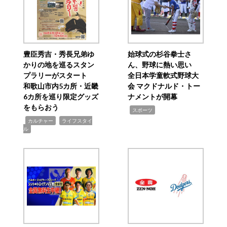
豊臣秀吉・秀長兄弟ゆ
始球式の杉谷拳士さ
かりの地を巡るスタン
ん、野球に熱い思い
プラリーがスタート
全日本学童軟式野球大
和歌山市内5カ所・近畿
会 マクドナルド・トー
6カ所を巡り限定グッズ
ナメントが開幕
をもらおう
,
スポーツ
,
,
カルチャー
ライフスタイ
ル