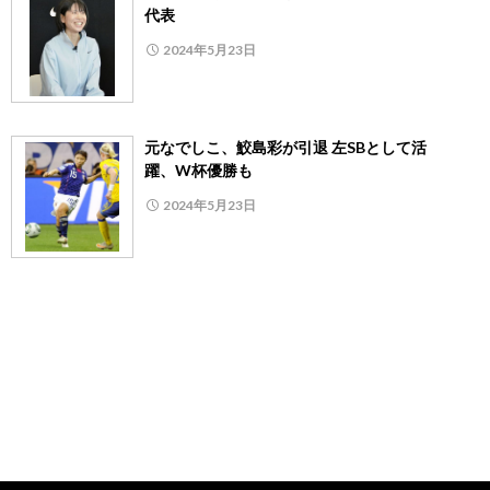
代表
2024年5月23日
元なでしこ、鮫島彩が引退 左SBとして活
躍、W杯優勝も
2024年5月23日