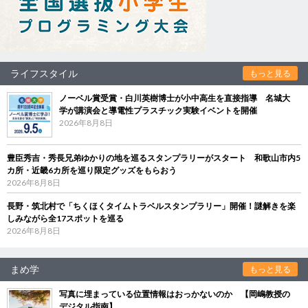
ライフスタイル
もっと見る
ノーベル賞受賞・白川英樹博士が小中高生を直接指導 名城大
学が講演会と導電性プラスチック実験イベントを開催
2026年8月8日
豊臣秀吉・秀長兄弟ゆかりの地を巡るスタンプラリーがスタート 和歌山市内5
カ所・近畿6カ所を巡り限定グッズをもらおう
2026年8月8日
長野・筑北村で「ちくほくタイムトラベルスタンプラリー」開催！謎解きを楽
しみながら全17スポットを巡る
2026年8月8日
まめ学
もっと見る
写真に埋まっている位置情報はおっかないのか 【岡嶋教授の
デジタル指南】