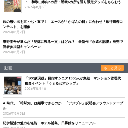
ト 和歌山市内5カ所・近畿6カ所を巡り限定グッズをもらおう
2026年8月8日
旅の思い出を五・七・五で！ エースが「かばんの日」に合わせ「旅行川柳コ
ンテスト」を開催
2026年8月7日
東野圭吾が選んだ「記憶に残る一文」はどれ？ 最新作『永遠の記憶』発売で
読者参加型キャンペーン
2026年8月7日
動画
もっと見る
「100歳現役」目指すシニア1500人が集結 マンション管理代
務員イベント「うぇるねすシップ」
2026年8月4日
AI時代、「暗黙知」は継承できるのか 「デジブレ」説明会／ラウンドテーブ
ル
2026年8月3日
紀伊勝浦の魅力を堪能 ホテル浦島、日昇館をリニューアル