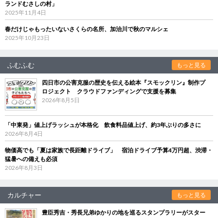
ランドむさしの村」
2025年11月4日
春だけじゃもったいないさくらの名所、加治川で秋のマルシェ
2025年10月23日
ふむふむ
もっと見る
四日市の公害克服の歴史を伝える絵本『スモックリン』制作プ
ロジェクト クラウドファンディングで支援を募集
2026年8月5日
「中東発」値上げラッシュが本格化 飲食料品値上げ、約3年ぶりの多さに
2026年8月4日
物価高でも「夏は家族で長距離ドライブ」 宿泊ドライブ予算4万円超、渋滞・
猛暑への備えも必須
2026年8月3日
カルチャー
もっと見る
豊臣秀吉・秀長兄弟ゆかりの地を巡るスタンプラリーがスター