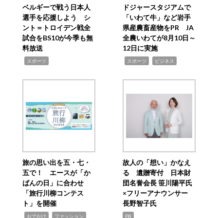
ベルギーで戦う日本人
ドジャースタジアムで
選手を応援しよう シ
「いわて牛」など岩手
ント＝トロイデン戦全
県産農畜産物をPR JA
試合をBS10が今季も無
全農いわてが8月10日～
料放送
12日に実施
,
,
,
スポーツ
スポーツ
ビジネス
旅の思い出を五・七・
故人の「想い」かなえ
五で！ エースが「か
る 遺贈寄付 日本財
ばんの日」に合わせ
団名誉会長 笹川陽平氏
「旅行川柳コンテス
×フリーアナウンサー
ト」を開催
長野智子氏
,
,
,
おでかけ
ファッション
PR