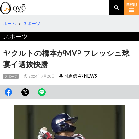
検
索
コ
ン
テ
ホーム
>
スポーツ
ン
スポーツ
ツ
へ
移
ヤクルトの橋本がMVP フレッシュ球
動
宴イ選抜快勝
共同通信 47NEWS
2024年7月20日
スポーツ