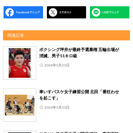
関連記事
ボクシング坪井が最終予選棄権 五輪出場が
消滅、男子51キロ級
2024年5月23日
車いすバスケ女子練習公開 北田「番狂わせ
を起こす」
2024年5月23日