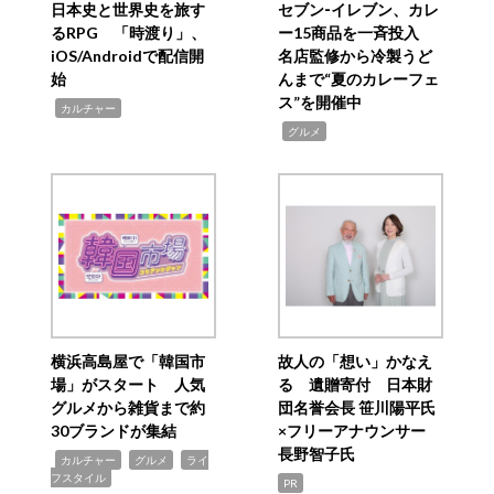
日本史と世界史を旅す
セブン‐イレブン、カレ
るRPG 「時渡り」、
ー15商品を一斉投入
iOS/Androidで配信開
名店監修から冷製うど
始
んまで“夏のカレーフェ
ス”を開催中
,
カルチャー
,
グルメ
横浜高島屋で「韓国市
故人の「想い」かなえ
場」がスタート 人気
る 遺贈寄付 日本財
グルメから雑貨まで約
団名誉会長 笹川陽平氏
30ブランドが集結
×フリーアナウンサー
長野智子氏
,
,
,
カルチャー
グルメ
ライ
フスタイル
PR