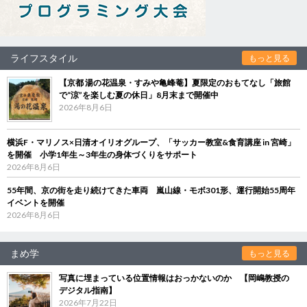
ライフスタイル
もっと見る
【京都 湯の花温泉・すみや亀峰菴】夏限定のおもてなし「旅館
で“涼”を楽しむ夏の休日」8月末まで開催中
2026年8月6日
横浜F・マリノス×日清オイリオグループ、「サッカー教室&食育講座 in 宮崎」
を開催 小学1年生～3年生の身体づくりをサポート
2026年8月6日
55年間、京の街を走り続けてきた車両 嵐山線・モボ301形、運行開始55周年
イベントを開催
2026年8月6日
まめ学
もっと見る
写真に埋まっている位置情報はおっかないのか 【岡嶋教授の
デジタル指南】
2026年7月22日