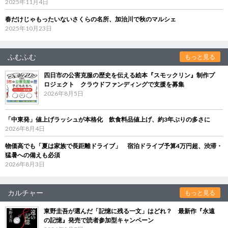
2025年11月4日
春だけじゃもったいないさくらの名所、加治川で秋のマルシェ
2025年10月23日
ふむふむ
もっと見る
四日市の公害克服の歴史を伝える絵本『スモックリン』制作プ
ロジェクト クラウドファンディングで支援を募集
2026年8月5日
「中東発」値上げラッシュが本格化 飲食料品値上げ、約3年ぶりの多さに
2026年8月4日
物価高でも「夏は家族で長距離ドライブ」 宿泊ドライブ予算4万円超、渋滞・
猛暑への備えも必須
2026年8月3日
カルチャー
もっと見る
東野圭吾が選んだ「記憶に残る一文」はどれ？ 最新作『永遠
の記憶』発売で読者参加型キャンペーン