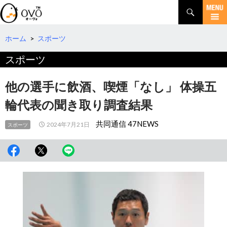
検
索
コ
ン
テ
ホーム
>
スポーツ
ン
スポーツ
ツ
へ
移
他の選手に飲酒、喫煙「なし」 体操五
動
輪代表の聞き取り調査結果
共同通信 47NEWS
2024年7月21日
スポーツ