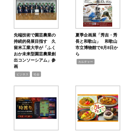
先端技術で園芸農業の
夏季企画展「秀吉・秀
持続的発展目指す 久
長と和歌山」 和歌山
留米工業大学が「ふく
市立博物館で8月8日か
おか未来型園芸農業創
ら
出コンソーシアム」参
,
カルチャー
画
,
,
ビジネス
社会