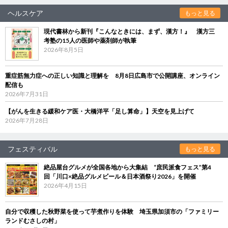
ヘルスケア
もっと見る
現代書林から新刊『こんなときには、まず、漢方！』 漢方三
考塾の15人の医師や薬剤師が執筆
2026年8月5日
重症筋無力症への正しい知識と理解を 8月8日広島市で公開講座、オンライン
配信も
2026年7月31日
【がんを生きる緩和ケア医・大橋洋平「足し算命」】天空を見上げて
2026年7月28日
フェスティバル
もっと見る
絶品屋台グルメが全国各地から大集結 “庶民派食フェス”第4
回「川口×絶品グルメビール＆日本酒祭り2026」を開催
2026年4月15日
自分で収穫した秋野菜を使って芋煮作りを体験 埼玉県加須市の「ファミリー
ランドむさしの村」