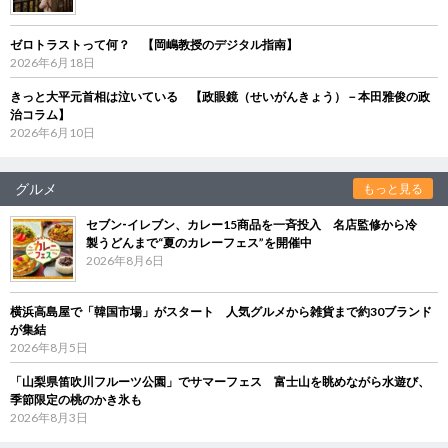
ゼロトラストって何？ 【岡嶋教授のデジタル指南】
2026年6月18日
きっと大平元首相は泣いている 【政眼鏡（せいがんきょう）－本田雅俊の政
治コラム】
2026年6月10日
グルメ
もっと見る
セブン‐イレブン、カレー15商品を一斉投入 名店監修から冷
製うどんまで“夏のカレーフェス”を開催中
2026年8月6日
横浜高島屋で「韓国市場」がスタート 人気グルメから雑貨まで約30ブランド
が集結
2026年8月5日
「山梨県笛吹川フルーツ公園」でサマーフェス 富士山を眺めながら水遊び、
季節限定の桃のかき氷も
2026年8月3日