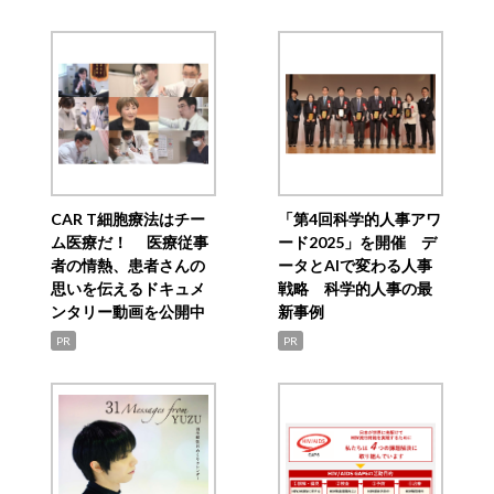
CAR T細胞療法はチー
「第4回科学的人事アワ
ム医療だ！ 医療従事
ード2025」を開催 デ
者の情熱、患者さんの
ータとAIで変わる人事
思いを伝えるドキュメ
戦略 科学的人事の最
ンタリー動画を公開中
新事例
PR
PR