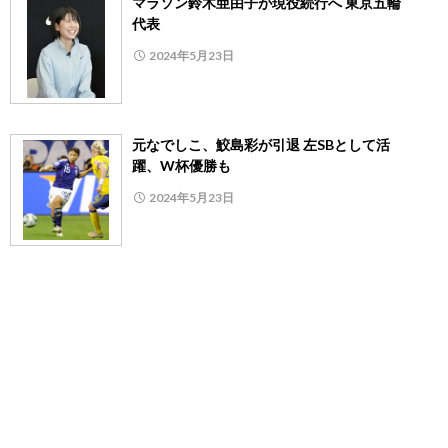
マラソン鈴木亜由子が現役続行へ 東京五輪
代表
2024年5月23日
元なでしこ、鮫島彩が引退 左SBとして活
躍、W杯優勝も
2024年5月23日