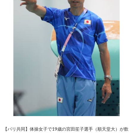
【パリ共同】体操女子で19歳の宮田笙子選手（順天堂大）が飲