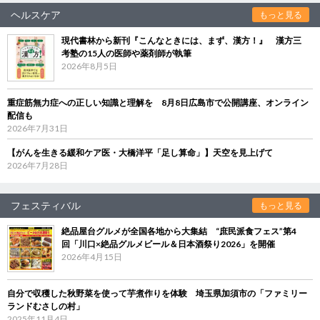
ヘルスケア
もっと見る
現代書林から新刊『こんなときには、まず、漢方！』 漢方三
考塾の15人の医師や薬剤師が執筆
2026年8月5日
重症筋無力症への正しい知識と理解を 8月8日広島市で公開講座、オンライン
配信も
2026年7月31日
【がんを生きる緩和ケア医・大橋洋平「足し算命」】天空を見上げて
2026年7月28日
フェスティバル
もっと見る
絶品屋台グルメが全国各地から大集結 “庶民派食フェス”第4
回「川口×絶品グルメビール＆日本酒祭り2026」を開催
2026年4月15日
自分で収穫した秋野菜を使って芋煮作りを体験 埼玉県加須市の「ファミリー
ランドむさしの村」
2025年11月4日