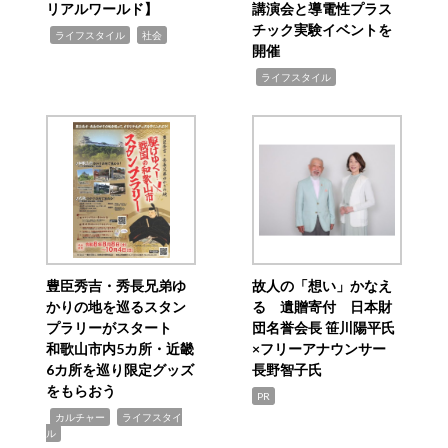
リアルワールド】
講演会と導電性プラス
チック実験イベントを
,
,
ライフスタイル
社会
開催
,
ライフスタイル
豊臣秀吉・秀長兄弟ゆ
故人の「想い」かなえ
かりの地を巡るスタン
る 遺贈寄付 日本財
プラリーがスタート
団名誉会長 笹川陽平氏
和歌山市内5カ所・近畿
×フリーアナウンサー
6カ所を巡り限定グッズ
長野智子氏
をもらおう
PR
,
,
カルチャー
ライフスタイ
ル