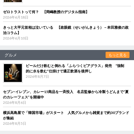
ゼロトラストって何？ 【岡嶋教授のデジタル指南】
2026年6月18日
きっと大平元首相は泣いている 【政眼鏡（せいがんきょう）－本田雅俊の政
治コラム】
2026年6月10日
グルメ
もっと見る
ビールだけ飲むと倒れる「ふらつくビアグラス」発売 “強制
的に水を飲む”仕掛けで適正飲酒を後押し
2026年8月7日
セブン‐イレブン、カレー15商品を一斉投入 名店監修から冷製うどんまで“夏
のカレーフェス”を開催中
2026年8月6日
横浜高島屋で「韓国市場」がスタート 人気グルメから雑貨まで約30ブランド
が集結
2026年8月5日