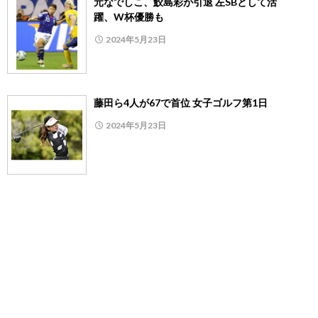
元なでしこ、鮫島彩が引退 左SBとして活
躍、W杯優勝も
2024年5月23日
藤田ら4人が67で首位 女子ゴルフ第1日
2024年5月23日