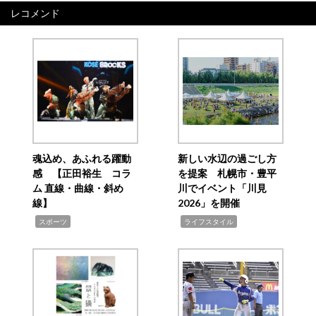
レコメンド
魂込め、あふれる躍動
新しい水辺の過ごし方
感 【正田裕生 コラ
を提案 札幌市・豊平
ム 直線・曲線・斜め
川でイベント「川見
線】
2026」を開催
,
,
スポーツ
ライフスタイル