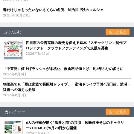
春だけじゃもったいないさくらの名所、加治川で秋のマルシェ
2025年10月23日
ふむふむ
もっと見る
四日市の公害克服の歴史を伝える絵本『スモックリン』制作プ
ロジェクト クラウドファンディングで支援を募集
2026年8月5日
「中東発」値上げラッシュが本格化 飲食料品値上げ、約3年ぶりの多さに
2026年8月4日
物価高でも「夏は家族で長距離ドライブ」 宿泊ドライブ予算4万円超、渋滞・
猛暑への備えも必須
2026年8月3日
カルチャー
もっと見る
6人の作家が描く“風景と猫”の共演 歌舞伎座そばのギャラリ
ーYOHAKUで8月20日から開催
2026年8月9日