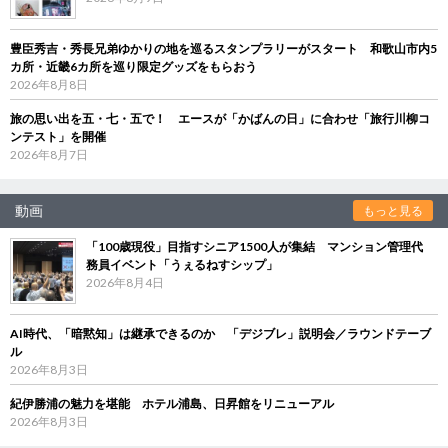
豊臣秀吉・秀長兄弟ゆかりの地を巡るスタンプラリーがスタート 和歌山市内5
カ所・近畿6カ所を巡り限定グッズをもらおう
2026年8月8日
旅の思い出を五・七・五で！ エースが「かばんの日」に合わせ「旅行川柳コ
ンテスト」を開催
2026年8月7日
動画
もっと見る
「100歳現役」目指すシニア1500人が集結 マンション管理代
務員イベント「うぇるねすシップ」
2026年8月4日
AI時代、「暗黙知」は継承できるのか 「デジブレ」説明会／ラウンドテーブ
ル
2026年8月3日
紀伊勝浦の魅力を堪能 ホテル浦島、日昇館をリニューアル
2026年8月3日