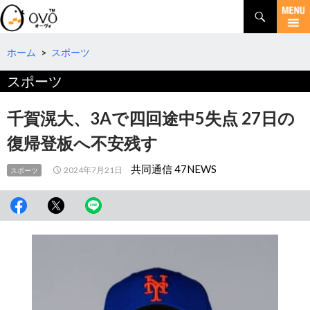
検
索
コ
ン
テ
ホーム
>
スポーツ
ン
スポーツ
ツ
へ
移
千賀滉大、3Aで四回途中5失点 27日の
動
復帰登板へ不安残す
共同通信 47NEWS
2024年7月21日
スポーツ