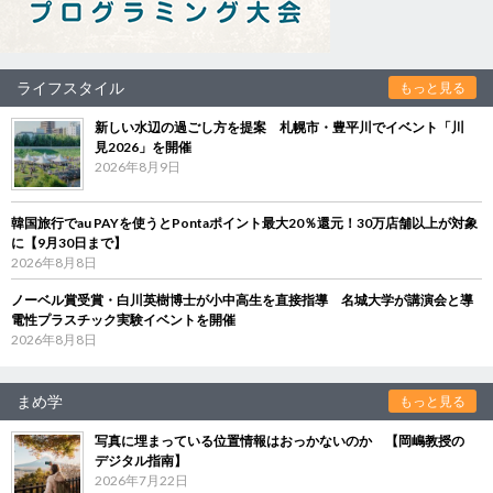
ライフスタイル
もっと見る
新しい水辺の過ごし方を提案 札幌市・豊平川でイベント「川
見2026」を開催
2026年8月9日
韓国旅行でau PAYを使うとPontaポイント最大20％還元！30万店舗以上が対象
に【9月30日まで】
2026年8月8日
ノーベル賞受賞・白川英樹博士が小中高生を直接指導 名城大学が講演会と導
電性プラスチック実験イベントを開催
2026年8月8日
まめ学
もっと見る
写真に埋まっている位置情報はおっかないのか 【岡嶋教授の
デジタル指南】
2026年7月22日