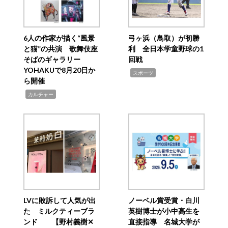
6人の作家が描く“風景
弓ヶ浜（鳥取）が初勝
と猫”の共演 歌舞伎座
利 全日本学童野球の1
そばのギャラリー
回戦
YOHAKUで8月20日か
,
スポーツ
ら開催
,
カルチャー
LVに敗訴して人気が出
ノーベル賞受賞・白川
た ミルクティーブラ
英樹博士が小中高生を
ンド 【野村義樹✕
直接指導 名城大学が