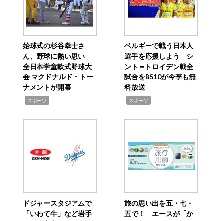
始球式の杉谷拳士さ
ベルギーで戦う日本人
ん、野球に熱い思い
選手を応援しよう シ
全日本学童軟式野球大
ント＝トロイデン戦全
会 マクドナルド・トー
試合をBS10が今季も無
ナメントが開幕
料放送
,
,
スポーツ
スポーツ
ドジャースタジアムで
旅の思い出を五・七・
「いわて牛」など岩手
五で！ エースが「か