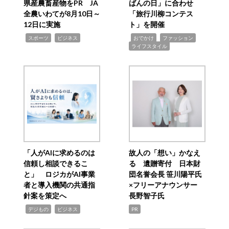
県産農畜産物をPR JA
ばんの日」に合わせ
全農いわてが8月10日～
「旅行川柳コンテス
12日に実施
ト」を開催
,
,
,
,
,
スポーツ
ビジネス
おでかけ
ファッション
ライフスタイル
「人がAIに求めるのは
故人の「想い」かなえ
信頼し相談できるこ
る 遺贈寄付 日本財
と」 ロジカがAI事業
団名誉会長 笹川陽平氏
者と導入機関の共通指
×フリーアナウンサー
針案を策定へ
長野智子氏
,
,
デジもの
ビジネス
PR