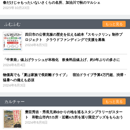
春だけじゃもったいないさくらの名所、加治川で秋のマルシェ
2025年10月23日
ふむふむ
もっと見る
四日市の公害克服の歴史を伝える絵本『スモックリン』制作プ
ロジェクト クラウドファンディングで支援を募集
2026年8月5日
「中東発」値上げラッシュが本格化 飲食料品値上げ、約3年ぶりの多さに
2026年8月4日
物価高でも「夏は家族で長距離ドライブ」 宿泊ドライブ予算4万円超、渋滞・
猛暑への備えも必須
2026年8月3日
カルチャー
もっと見る
豊臣秀吉・秀長兄弟ゆかりの地を巡るスタンプラリーがスター
ト 和歌山市内5カ所・近畿6カ所を巡り限定グッズをもらおう
2026年8月8日