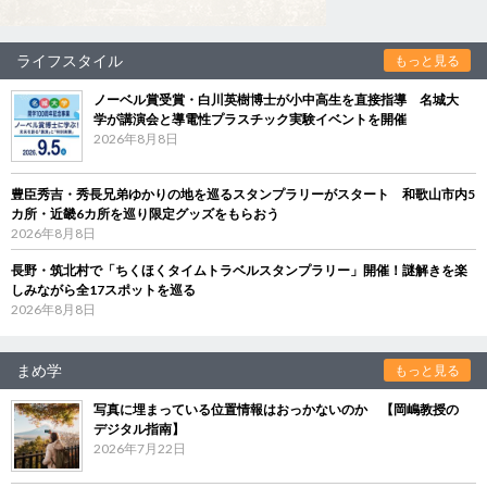
ライフスタイル
もっと見る
ノーベル賞受賞・白川英樹博士が小中高生を直接指導 名城大
学が講演会と導電性プラスチック実験イベントを開催
2026年8月8日
豊臣秀吉・秀長兄弟ゆかりの地を巡るスタンプラリーがスタート 和歌山市内5
カ所・近畿6カ所を巡り限定グッズをもらおう
2026年8月8日
長野・筑北村で「ちくほくタイムトラベルスタンプラリー」開催！謎解きを楽
しみながら全17スポットを巡る
2026年8月8日
まめ学
もっと見る
写真に埋まっている位置情報はおっかないのか 【岡嶋教授の
デジタル指南】
2026年7月22日