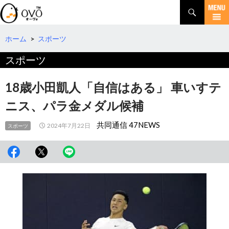
検
索
コ
ン
テ
ホーム
>
スポーツ
ン
スポーツ
ツ
へ
移
18歳小田凱人「自信はある」 車いすテ
動
ニス、パラ金メダル候補
共同通信 47NEWS
2024年7月22日
スポーツ