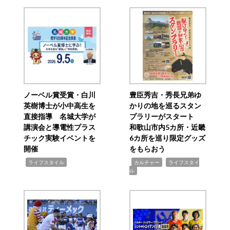
ノーベル賞受賞・白川
豊臣秀吉・秀長兄弟ゆ
英樹博士が小中高生を
かりの地を巡るスタン
直接指導 名城大学が
プラリーがスタート
講演会と導電性プラス
和歌山市内5カ所・近畿
チック実験イベントを
6カ所を巡り限定グッズ
開催
をもらおう
,
,
,
ライフスタイル
カルチャー
ライフスタイ
ル