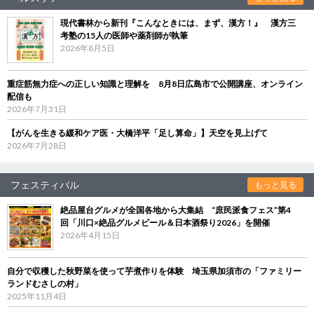
現代書林から新刊『こんなときには、まず、漢方！』 漢方三
考塾の15人の医師や薬剤師が執筆
2026年8月5日
重症筋無力症への正しい知識と理解を 8月8日広島市で公開講座、オンライン
配信も
2026年7月31日
【がんを生きる緩和ケア医・大橋洋平「足し算命」】天空を見上げて
2026年7月28日
フェスティバル
もっと見る
絶品屋台グルメが全国各地から大集結 “庶民派食フェス”第4
回「川口×絶品グルメビール＆日本酒祭り2026」を開催
2026年4月15日
自分で収穫した秋野菜を使って芋煮作りを体験 埼玉県加須市の「ファミリー
ランドむさしの村」
2025年11月4日