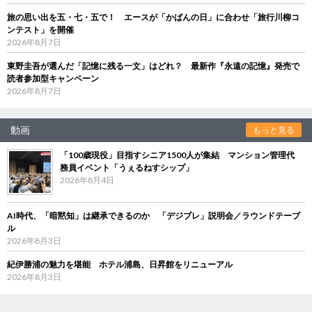
旅の思い出を五・七・五で！ エースが「かばんの日」に合わせ「旅行川柳コ
ンテスト」を開催
2026年8月7日
東野圭吾が選んだ「記憶に残る一文」はどれ？ 最新作『永遠の記憶』発売で
読者参加型キャンペーン
2026年8月7日
動画
もっと見る
「100歳現役」目指すシニア1500人が集結 マンション管理代
務員イベント「うぇるねすシップ」
2026年8月4日
AI時代、「暗黙知」は継承できるのか 「デジブレ」説明会／ラウンドテーブ
ル
2026年8月3日
紀伊勝浦の魅力を堪能 ホテル浦島、日昇館をリニューアル
2026年8月3日