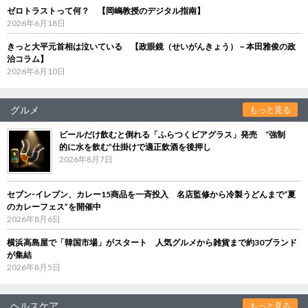
ゼロトラストって何？ 【岡嶋教授のデジタル指南】
2026年6月18日
きっと大平元首相は泣いている 【政眼鏡（せいがんきょう）－本田雅俊の政
治コラム】
2026年6月10日
グルメ
もっと見る
ビールだけ飲むと倒れる「ふらつくビアグラス」発売 “強制
的に水を飲む”仕掛けで適正飲酒を後押し
2026年8月7日
セブン‐イレブン、カレー15商品を一斉投入 名店監修から冷製うどんまで“夏
のカレーフェス”を開催中
2026年8月6日
横浜高島屋で「韓国市場」がスタート 人気グルメから雑貨まで約30ブランド
が集結
2026年8月5日
ヘルスケア
もっと見る