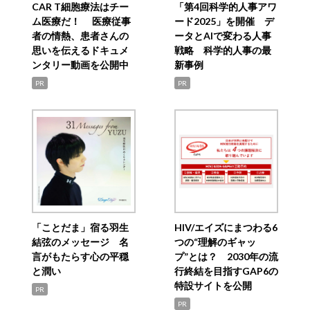
CAR T細胞療法はチー
「第4回科学的人事アワ
ム医療だ！ 医療従事
ード2025」を開催 デ
者の情熱、患者さんの
ータとAIで変わる人事
思いを伝えるドキュメ
戦略 科学的人事の最
ンタリー動画を公開中
新事例
PR
PR
「ことだま」宿る羽生
HIV/エイズにまつわる6
結弦のメッセージ 名
つの“理解のギャッ
言がもたらす心の平穏
プ”とは？ 2030年の流
と潤い
行終結を目指すGAP6の
特設サイトを公開
PR
PR