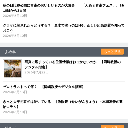
秋の日比谷公園に青森のおいしいものが大集合 「んめぇ青森フェス」、9月
18日から3日間
2026年8月10日
クラゲに刺されたらどうする？ 真水で洗うのはNG、正しい応急処置を知って
おこう
2026年8月10日
まめ学
もっと見る
写真に埋まっている位置情報はおっかないのか 【岡嶋教授の
デジタル指南】
2026年7月22日
ゼロトラストって何？ 【岡嶋教授のデジタル指南】
2026年6月18日
きっと大平元首相は泣いている 【政眼鏡（せいがんきょう）－本田雅俊の政
治コラム】
2026年6月10日
グルメ
もっと見る