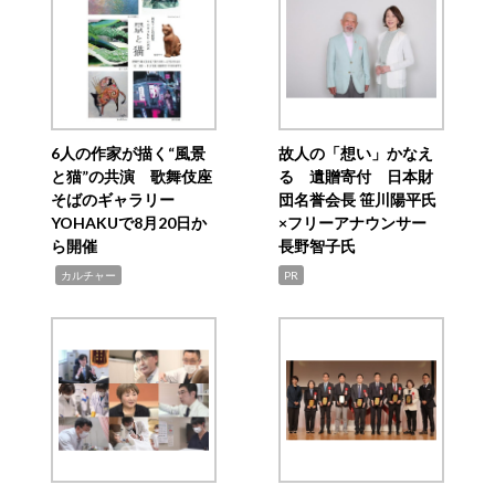
6人の作家が描く“風景
故人の「想い」かなえ
と猫”の共演 歌舞伎座
る 遺贈寄付 日本財
そばのギャラリー
団名誉会長 笹川陽平氏
YOHAKUで8月20日か
×フリーアナウンサー
ら開催
長野智子氏
,
カルチャー
PR