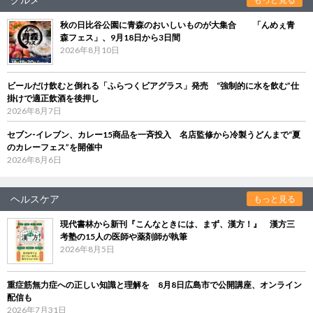
秋の日比谷公園に青森のおいしいものが大集合 「んめぇ青
森フェス」、9月18日から3日間
2026年8月10日
ビールだけ飲むと倒れる「ふらつくビアグラス」発売 “強制的に水を飲む”仕
掛けで適正飲酒を後押し
2026年8月7日
セブン‐イレブン、カレー15商品を一斉投入 名店監修から冷製うどんまで“夏
のカレーフェス”を開催中
2026年8月6日
ヘルスケア
もっと見る
現代書林から新刊『こんなときには、まず、漢方！』 漢方三
考塾の15人の医師や薬剤師が執筆
2026年8月5日
重症筋無力症への正しい知識と理解を 8月8日広島市で公開講座、オンライン
配信も
2026年7月31日