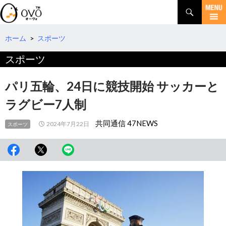
検
索
コ
ン
テ
ホーム
>
スポーツ
ン
スポーツ
ツ
へ
移
パリ五輪、24日に競技開始 サッカーと
動
ラグビー7人制
共同通信 47NEWS
2024年7月22日
スポーツ