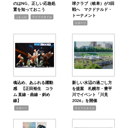
のはNG、正しい応急処
球クラブ（岐阜）が3回
置を知っておこう
戦へ マクドナルド・
トーナメント
,
,
ふむふむ
ライフスタイル
,
スポーツ
魂込め、あふれる躍動
新しい水辺の過ごし方
感 【正田裕生 コラ
を提案 札幌市・豊平
ム 直線・曲線・斜め
川でイベント「川見
線】
2026」を開催
,
,
スポーツ
ライフスタイル