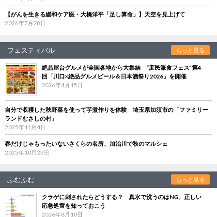
【がんを生きる緩和ケア医・大橋洋平「足し算命」】天空を見上げて
2026年7月28日
フェスティバル
もっと見る
絶品屋台グルメが全国各地から大集結 “庶民派食フェス”第4
回「川口×絶品グルメビール＆日本酒祭り2026」を開催
2026年4月15日
自分で収穫した秋野菜を使って芋煮作りを体験 埼玉県加須市の「ファミリー
ランドむさしの村」
2025年11月4日
春だけじゃもったいないさくらの名所、加治川で秋のマルシェ
2025年10月23日
ふむふむ
もっと見る
クラゲに刺されたらどうする？ 真水で洗うのはNG、正しい
応急処置を知っておこう
2026年8月10日