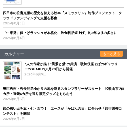
四日市の公害克服の歴史を伝える絵本『スモックリン』制作プロジェクト ク
ラウドファンディングで支援を募集
2026年8月5日
「中東発」値上げラッシュが本格化 飲食料品値上げ、約3年ぶりの多さに
2026年8月4日
カルチャー
もっと見る
6人の作家が描く“風景と猫”の共演 歌舞伎座そばのギャラリ
ーYOHAKUで8月20日から開催
2026年8月9日
豊臣秀吉・秀長兄弟ゆかりの地を巡るスタンプラリーがスタート 和歌山市内5
カ所・近畿6カ所を巡り限定グッズをもらおう
2026年8月8日
旅の思い出を五・七・五で！ エースが「かばんの日」に合わせ「旅行川柳コ
ンテスト」を開催
2026年8月7日