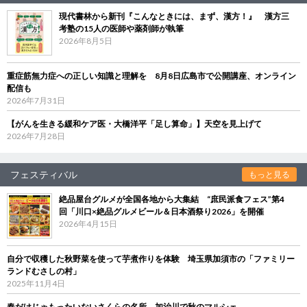
現代書林から新刊『こんなときには、まず、漢方！』 漢方三
考塾の15人の医師や薬剤師が執筆
2026年8月5日
重症筋無力症への正しい知識と理解を 8月8日広島市で公開講座、オンライン
配信も
2026年7月31日
【がんを生きる緩和ケア医・大橋洋平「足し算命」】天空を見上げて
2026年7月28日
フェスティバル
もっと見る
絶品屋台グルメが全国各地から大集結 “庶民派食フェス”第4
回「川口×絶品グルメビール＆日本酒祭り2026」を開催
2026年4月15日
自分で収穫した秋野菜を使って芋煮作りを体験 埼玉県加須市の「ファミリー
ランドむさしの村」
2025年11月4日
春だけじゃもったいないさくらの名所、加治川で秋のマルシェ