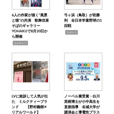
6人の作家が描く“風景
弓ヶ浜（鳥取）が初勝
と猫”の共演 歌舞伎座
利 全日本学童野球の1
そばのギャラリー
回戦
YOHAKUで8月20日か
,
スポーツ
ら開催
,
カルチャー
LVに敗訴して人気が出
ノーベル賞受賞・白川
た ミルクティーブラ
英樹博士が小中高生を
ンド 【野村義樹✕
直接指導 名城大学が
リアルワールド】
講演会と導電性プラス