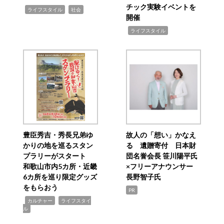
チック実験イベントを
,
,
ライフスタイル
社会
開催
,
ライフスタイル
豊臣秀吉・秀長兄弟ゆ
故人の「想い」かなえ
かりの地を巡るスタン
る 遺贈寄付 日本財
プラリーがスタート
団名誉会長 笹川陽平氏
和歌山市内5カ所・近畿
×フリーアナウンサー
6カ所を巡り限定グッズ
長野智子氏
をもらおう
PR
,
,
カルチャー
ライフスタイ
ル