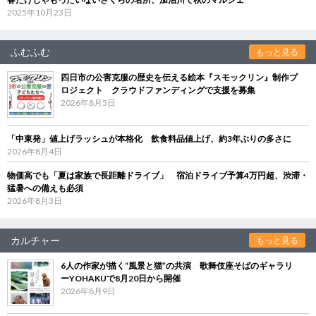
2025年10月23日
ふむふむ
もっと見る
四日市の公害克服の歴史を伝える絵本『スモックリン』制作プ
ロジェクト クラウドファンディングで支援を募集
2026年8月5日
「中東発」値上げラッシュが本格化 飲食料品値上げ、約3年ぶりの多さに
2026年8月4日
物価高でも「夏は家族で長距離ドライブ」 宿泊ドライブ予算4万円超、渋滞・
猛暑への備えも必須
2026年8月3日
カルチャー
もっと見る
6人の作家が描く“風景と猫”の共演 歌舞伎座そばのギャラリ
ーYOHAKUで8月20日から開催
2026年8月9日