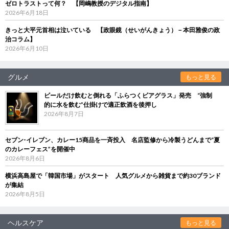
ゼロトラストって何？ 【岡嶋教授のデジタル指南】
2026年6月18日
きっと大平元首相は泣いている 【政眼鏡（せいがんきょう）－本田雅俊の政
治コラム】
2026年6月10日
グルメ
もっと見る
ビールだけ飲むと倒れる「ふらつくビアグラス」発売 “強制
的に水を飲む”仕掛けで適正飲酒を後押し
2026年8月7日
セブン‐イレブン、カレー15商品を一斉投入 名店監修から冷製うどんまで“夏
のカレーフェス”を開催中
2026年8月6日
横浜高島屋で「韓国市場」がスタート 人気グルメから雑貨まで約30ブランド
が集結
2026年8月5日
ヘルスケア
もっと見る