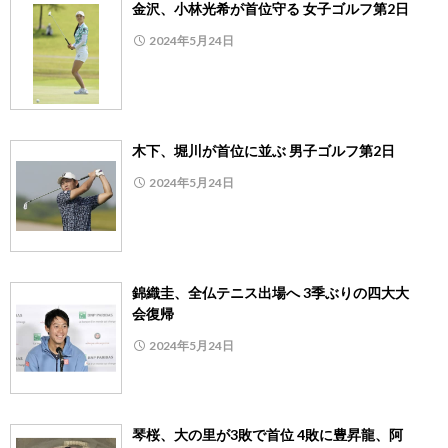
金沢、小林光希が首位守る 女子ゴルフ第2日
2024年5月24日
木下、堀川が首位に並ぶ 男子ゴルフ第2日
2024年5月24日
錦織圭、全仏テニス出場へ 3季ぶりの四大大
会復帰
2024年5月24日
琴桜、大の里が3敗で首位 4敗に豊昇龍、阿