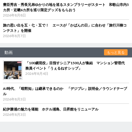
豊臣秀吉・秀長兄弟ゆかりの地を巡るスタンプラリーがスタート 和歌山市内5
カ所・近畿6カ所を巡り限定グッズをもらおう
2026年8月8日
旅の思い出を五・七・五で！ エースが「かばんの日」に合わせ「旅行川柳コ
ンテスト」を開催
2026年8月7日
動画
もっと見る
「100歳現役」目指すシニア1500人が集結 マンション管理代
務員イベント「うぇるねすシップ」
2026年8月4日
AI時代、「暗黙知」は継承できるのか 「デジブレ」説明会／ラウンドテーブ
ル
2026年8月3日
紀伊勝浦の魅力を堪能 ホテル浦島、日昇館をリニューアル
2026年8月3日