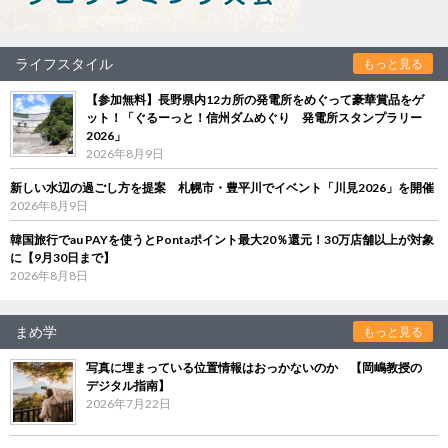
ライフスタイル
もっと見る
【参加無料】長野県内12カ所の発電所をめぐって豪華賞品をゲ
ット！「ぐるーっと！信州ダムめぐり 発電所スタンプラリー
2026」
2026年8月9日
新しい水辺の過ごし方を提案 札幌市・豊平川でイベント「川見2026」を開催
2026年8月9日
韓国旅行でau PAYを使うとPontaポイント最大20％還元！30万店舗以上が対象
に【9月30日まで】
2026年8月8日
まめ学
もっと見る
写真に埋まっている位置情報はおっかないのか 【岡嶋教授の
デジタル指南】
2026年7月22日