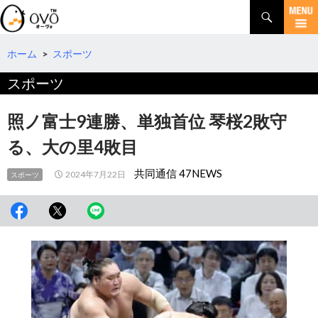
検
索
コ
ン
テ
ホーム
>
スポーツ
ン
スポーツ
ツ
へ
移
照ノ富士9連勝、単独首位 琴桜2敗守
動
る、大の里4敗目
共同通信 47NEWS
2024年7月22日
スポーツ