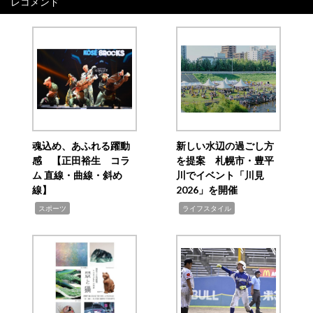
レコメンド
魂込め、あふれる躍動
新しい水辺の過ごし方
感 【正田裕生 コラ
を提案 札幌市・豊平
ム 直線・曲線・斜め
川でイベント「川見
線】
2026」を開催
,
,
スポーツ
ライフスタイル