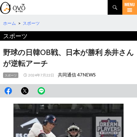
検
索
コ
ン
テ
ホーム
>
スポーツ
ン
スポーツ
ツ
へ
移
野球の日韓OB戦、日本が勝利 糸井さん
動
が逆転アーチ
共同通信 47NEWS
2024年7月22日
スポーツ