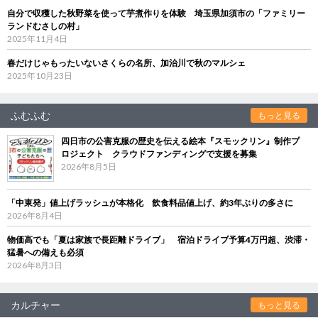
自分で収穫した秋野菜を使って芋煮作りを体験 埼玉県加須市の「ファミリー
ランドむさしの村」
2025年11月4日
春だけじゃもったいないさくらの名所、加治川で秋のマルシェ
2025年10月23日
ふむふむ
もっと見る
四日市の公害克服の歴史を伝える絵本『スモックリン』制作プ
ロジェクト クラウドファンディングで支援を募集
2026年8月5日
「中東発」値上げラッシュが本格化 飲食料品値上げ、約3年ぶりの多さに
2026年8月4日
物価高でも「夏は家族で長距離ドライブ」 宿泊ドライブ予算4万円超、渋滞・
猛暑への備えも必須
2026年8月3日
カルチャー
もっと見る