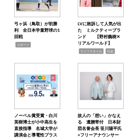
弓ヶ浜（鳥取）が初勝
LVに敗訴して人気が出
利 全日本学童野球の1
た ミルクティーブラ
回戦
ンド 【野村義樹✕
リアルワールド】
,
スポーツ
,
,
ライフスタイル
社会
ノーベル賞受賞・白川
故人の「想い」かなえ
英樹博士が小中高生を
る 遺贈寄付 日本財
直接指導 名城大学が
団名誉会長 笹川陽平氏
講演会と導電性プラス
×フリーアナウンサー