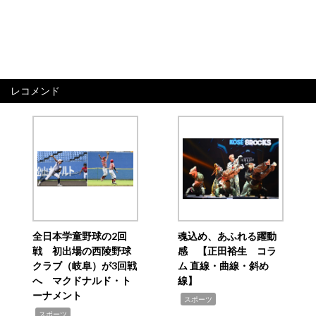
レコメンド
全日本学童野球の2回
魂込め、あふれる躍動
戦 初出場の西陵野球
感 【正田裕生 コラ
クラブ（岐阜）が3回戦
ム 直線・曲線・斜め
へ マクドナルド・ト
線】
ーナメント
,
スポーツ
,
スポーツ