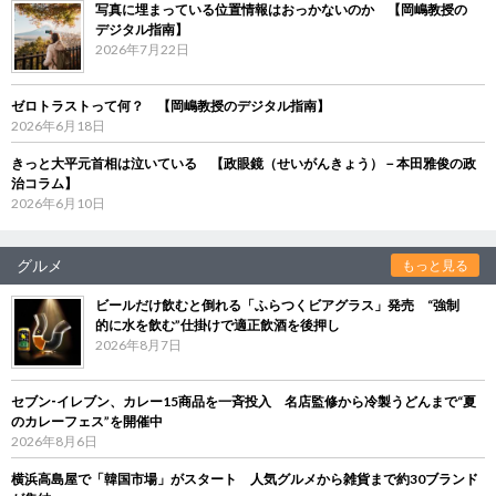
写真に埋まっている位置情報はおっかないのか 【岡嶋教授の
デジタル指南】
2026年7月22日
ゼロトラストって何？ 【岡嶋教授のデジタル指南】
2026年6月18日
きっと大平元首相は泣いている 【政眼鏡（せいがんきょう）－本田雅俊の政
治コラム】
2026年6月10日
グルメ
もっと見る
ビールだけ飲むと倒れる「ふらつくビアグラス」発売 “強制
的に水を飲む”仕掛けで適正飲酒を後押し
2026年8月7日
セブン‐イレブン、カレー15商品を一斉投入 名店監修から冷製うどんまで“夏
のカレーフェス”を開催中
2026年8月6日
横浜高島屋で「韓国市場」がスタート 人気グルメから雑貨まで約30ブランド