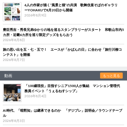
6人の作家が描く“風景と猫”の共演 歌舞伎座そばのギャラリ
ーYOHAKUで8月20日から開催
2026年8月9日
豊臣秀吉・秀長兄弟ゆかりの地を巡るスタンプラリーがスタート 和歌山市内5
カ所・近畿6カ所を巡り限定グッズをもらおう
2026年8月8日
旅の思い出を五・七・五で！ エースが「かばんの日」に合わせ「旅行川柳コ
ンテスト」を開催
2026年8月7日
動画
もっと見る
「100歳現役」目指すシニア1500人が集結 マンション管理代
務員イベント「うぇるねすシップ」
2026年8月4日
AI時代、「暗黙知」は継承できるのか 「デジブレ」説明会／ラウンドテーブ
ル
2026年8月3日