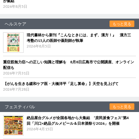
が集結
2026年8月5日
ヘルスケア
もっと見る
現代書林から新刊『こんなときには、まず、漢方！』 漢方三
考塾の15人の医師や薬剤師が執筆
2026年8月5日
重症筋無力症への正しい知識と理解を 8月8日広島市で公開講座、オンライン
配信も
2026年7月31日
【がんを生きる緩和ケア医・大橋洋平「足し算命」】天空を見上げて
2026年7月28日
フェスティバル
もっと見る
絶品屋台グルメが全国各地から大集結 “庶民派食フェス”第4
回「川口×絶品グルメビール＆日本酒祭り2026」を開催
2026年4月15日