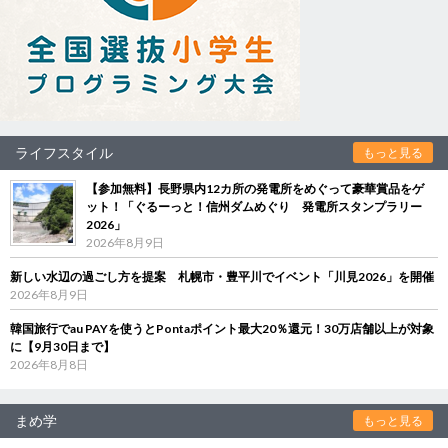
ライフスタイル
もっと見る
【参加無料】長野県内12カ所の発電所をめぐって豪華賞品をゲ
ット！「ぐるーっと！信州ダムめぐり 発電所スタンプラリー
2026」
2026年8月9日
新しい水辺の過ごし方を提案 札幌市・豊平川でイベント「川見2026」を開催
2026年8月9日
韓国旅行でau PAYを使うとPontaポイント最大20％還元！30万店舗以上が対象
に【9月30日まで】
2026年8月8日
まめ学
もっと見る