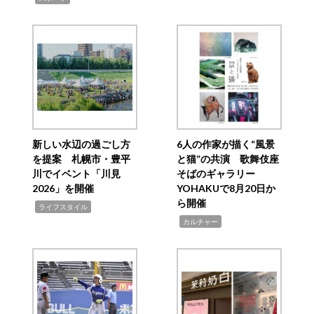
新しい水辺の過ごし方
6人の作家が描く“風景
を提案 札幌市・豊平
と猫”の共演 歌舞伎座
川でイベント「川見
そばのギャラリー
2026」を開催
YOHAKUで8月20日か
ら開催
,
ライフスタイル
,
カルチャー