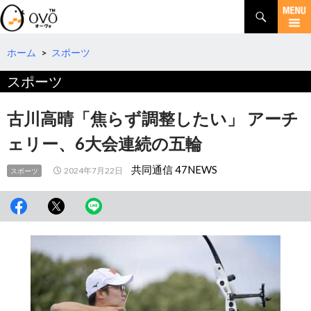
検
索
コ
ン
テ
ホーム
>
スポーツ
ン
スポーツ
ツ
へ
移
古川高晴「焦らず調整したい」 アーチ
動
ェリー、6大会連続の五輪
共同通信 47NEWS
2024年7月22日
スポーツ