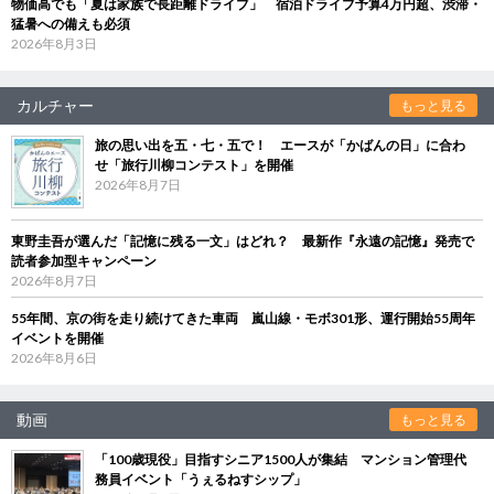
物価高でも「夏は家族で長距離ドライブ」 宿泊ドライブ予算4万円超、渋滞・
猛暑への備えも必須
2026年8月3日
カルチャー
もっと見る
旅の思い出を五・七・五で！ エースが「かばんの日」に合わ
せ「旅行川柳コンテスト」を開催
2026年8月7日
東野圭吾が選んだ「記憶に残る一文」はどれ？ 最新作『永遠の記憶』発売で
読者参加型キャンペーン
2026年8月7日
55年間、京の街を走り続けてきた車両 嵐山線・モボ301形、運行開始55周年
イベントを開催
2026年8月6日
動画
もっと見る
「100歳現役」目指すシニア1500人が集結 マンション管理代
務員イベント「うぇるねすシップ」