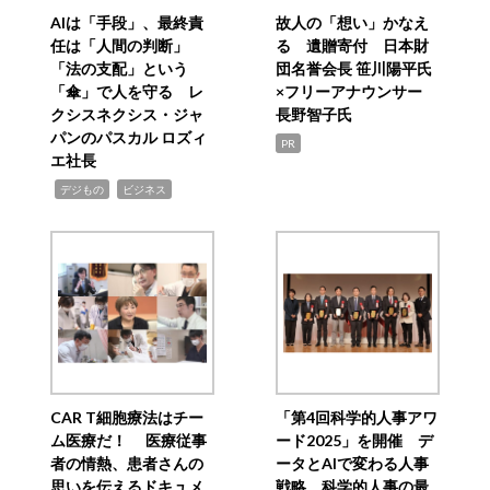
AIは「手段」、最終責
故人の「想い」かなえ
任は「人間の判断」
る 遺贈寄付 日本財
「法の支配」という
団名誉会長 笹川陽平氏
「傘」で人を守る レ
×フリーアナウンサー
クシスネクシス・ジャ
長野智子氏
パンのパスカル ロズィ
PR
エ社長
,
,
デジもの
ビジネス
CAR T細胞療法はチー
「第4回科学的人事アワ
ム医療だ！ 医療従事
ード2025」を開催 デ
者の情熱、患者さんの
ータとAIで変わる人事
思いを伝えるドキュメ
戦略 科学的人事の最