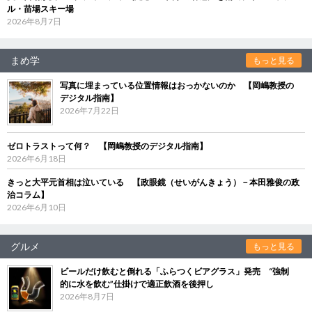
ル・苗場スキー場
2026年8月7日
まめ学
もっと見る
写真に埋まっている位置情報はおっかないのか 【岡嶋教授の
デジタル指南】
2026年7月22日
ゼロトラストって何？ 【岡嶋教授のデジタル指南】
2026年6月18日
きっと大平元首相は泣いている 【政眼鏡（せいがんきょう）－本田雅俊の政
治コラム】
2026年6月10日
グルメ
もっと見る
ビールだけ飲むと倒れる「ふらつくビアグラス」発売 “強制
的に水を飲む”仕掛けで適正飲酒を後押し
2026年8月7日