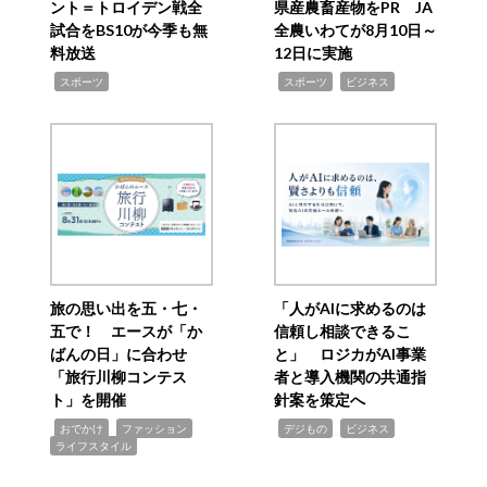
ント＝トロイデン戦全
県産農畜産物をPR JA
試合をBS10が今季も無
全農いわてが8月10日～
料放送
12日に実施
,
,
,
スポーツ
スポーツ
ビジネス
旅の思い出を五・七・
「人がAIに求めるのは
五で！ エースが「か
信頼し相談できるこ
ばんの日」に合わせ
と」 ロジカがAI事業
「旅行川柳コンテス
者と導入機関の共通指
ト」を開催
針案を策定へ
,
,
,
,
,
おでかけ
ファッション
デジもの
ビジネス
ライフスタイル