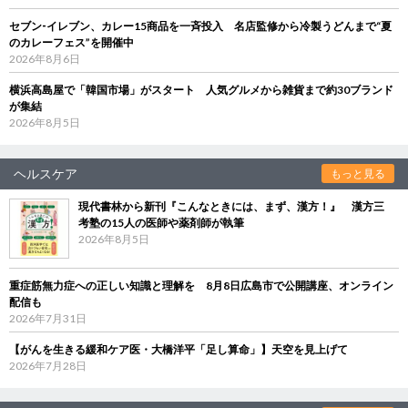
セブン‐イレブン、カレー15商品を一斉投入 名店監修から冷製うどんまで“夏
のカレーフェス”を開催中
2026年8月6日
横浜高島屋で「韓国市場」がスタート 人気グルメから雑貨まで約30ブランド
が集結
2026年8月5日
ヘルスケア
もっと見る
現代書林から新刊『こんなときには、まず、漢方！』 漢方三
考塾の15人の医師や薬剤師が執筆
2026年8月5日
重症筋無力症への正しい知識と理解を 8月8日広島市で公開講座、オンライン
配信も
2026年7月31日
【がんを生きる緩和ケア医・大橋洋平「足し算命」】天空を見上げて
2026年7月28日