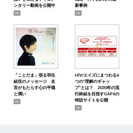
ンタリー動画を公開中
新事例
PR
PR
「ことだま」宿る羽生
HIV/エイズにまつわる6
結弦のメッセージ 名
つの“理解のギャッ
言がもたらす心の平穏
プ”とは？ 2030年の流
と潤い
行終結を目指すGAP6の
特設サイトを公開
PR
PR