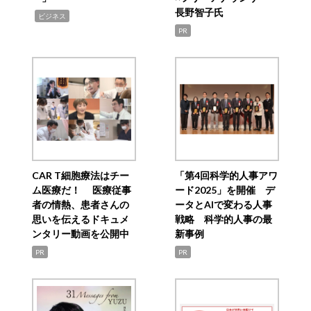
長野智子氏
,
ビジネス
PR
CAR T細胞療法はチー
「第4回科学的人事アワ
ム医療だ！ 医療従事
ード2025」を開催 デ
者の情熱、患者さんの
ータとAIで変わる人事
思いを伝えるドキュメ
戦略 科学的人事の最
ンタリー動画を公開中
新事例
PR
PR