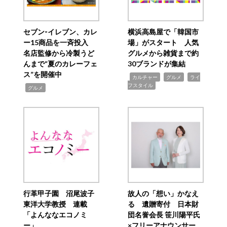
セブン‐イレブン、カレ
横浜高島屋で「韓国市
ー15商品を一斉投入
場」がスタート 人気
名店監修から冷製うど
グルメから雑貨まで約
んまで“夏のカレーフェ
30ブランドが集結
ス”を開催中
,
,
,
カルチャー
グルメ
ライ
フスタイル
,
グルメ
行革甲子園 沼尾波子
故人の「想い」かなえ
東洋大学教授 連載
る 遺贈寄付 日本財
「よんななエコノミ
団名誉会長 笹川陽平氏
ー」
×フリーアナウンサー