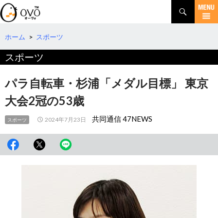
検
索
コ
ン
テ
ホーム
>
スポーツ
ン
スポーツ
ツ
へ
移
パラ自転車・杉浦「メダル目標」 東京
動
大会2冠の53歳
共同通信 47NEWS
2024年7月23日
スポーツ