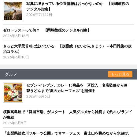
写真に埋まっている位置情報はおっかないのか 【岡嶋教授の
デジタル指南】
2026年7月22日
ゼロトラストって何？ 【岡嶋教授のデジタル指南】
2026年6月18日
きっと大平元首相は泣いている 【政眼鏡（せいがんきょう）－本田雅俊の政
治コラム】
2026年6月10日
グルメ
もっと見る
セブン‐イレブン、カレー15商品を一斉投入 名店監修から冷
製うどんまで“夏のカレーフェス”を開催中
2026年8月6日
横浜高島屋で「韓国市場」がスタート 人気グルメから雑貨まで約30ブランド
が集結
2026年8月5日
「山梨県笛吹川フルーツ公園」でサマーフェス 富士山を眺めながら水遊び、