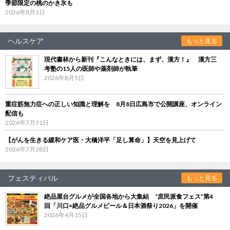
季節限定の桃のかき氷も
2026年8月3日
ヘルスケア
もっと見る
現代書林から新刊『こんなときには、まず、漢方！』 漢方三
考塾の15人の医師や薬剤師が執筆
2026年8月5日
重症筋無力症への正しい知識と理解を 8月8日広島市で公開講座、オンライン
配信も
2026年7月31日
【がんを生きる緩和ケア医・大橋洋平「足し算命」】天空を見上げて
2026年7月28日
フェスティバル
もっと見る
絶品屋台グルメが全国各地から大集結 “庶民派食フェス”第4
回「川口×絶品グルメビール＆日本酒祭り2026」を開催
2026年4月15日