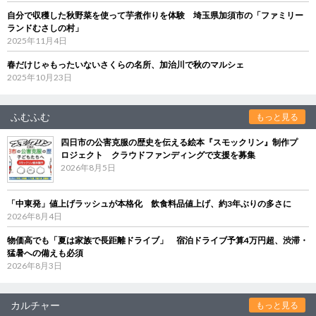
自分で収穫した秋野菜を使って芋煮作りを体験 埼玉県加須市の「ファミリー
ランドむさしの村」
2025年11月4日
春だけじゃもったいないさくらの名所、加治川で秋のマルシェ
2025年10月23日
ふむふむ
もっと見る
四日市の公害克服の歴史を伝える絵本『スモックリン』制作プ
ロジェクト クラウドファンディングで支援を募集
2026年8月5日
「中東発」値上げラッシュが本格化 飲食料品値上げ、約3年ぶりの多さに
2026年8月4日
物価高でも「夏は家族で長距離ドライブ」 宿泊ドライブ予算4万円超、渋滞・
猛暑への備えも必須
2026年8月3日
カルチャー
もっと見る