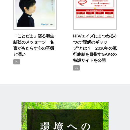
「ことだま」宿る羽生
HIV/エイズにまつわる6
結弦のメッセージ 名
つの“理解のギャッ
言がもたらす心の平穏
プ”とは？ 2030年の流
と潤い
行終結を目指すGAP6の
特設サイトを公開
PR
PR