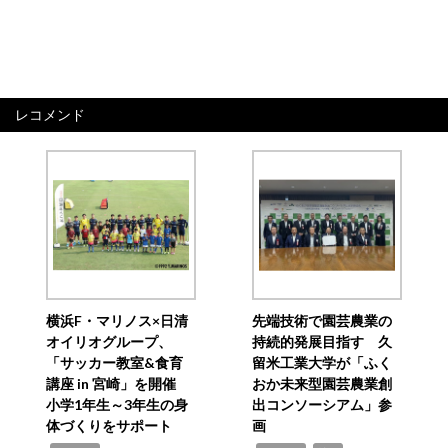
レコメンド
横浜F・マリノス×日清
先端技術で園芸農業の
オイリオグループ、
持続的発展目指す 久
「サッカー教室&食育
留米工業大学が「ふく
講座 in 宮崎」を開催
おか未来型園芸農業創
小学1年生～3年生の身
出コンソーシアム」参
体づくりをサポート
画