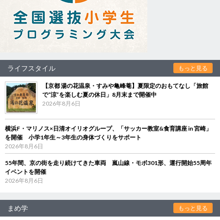
ライフスタイル
もっと見る
【京都 湯の花温泉・すみや亀峰菴】夏限定のおもてなし「旅館
で“涼”を楽しむ夏の休日」8月末まで開催中
2026年8月6日
横浜F・マリノス×日清オイリオグループ、「サッカー教室&食育講座 in 宮崎」
を開催 小学1年生～3年生の身体づくりをサポート
2026年8月6日
55年間、京の街を走り続けてきた車両 嵐山線・モボ301形、運行開始55周年
イベントを開催
2026年8月6日
まめ学
もっと見る