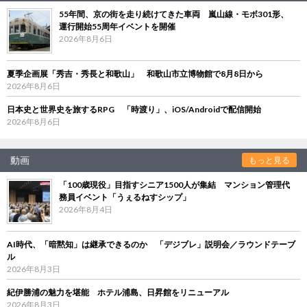
55年間、京の街を走り続けてきた車両 嵐山線・モボ301形、
運行開始55周年イベントを開催
2026年8月6日
夏季企画展「秀吉・秀長と和歌山」 和歌山市立博物館で8月8日から
2026年8月6日
日本史と世界史を旅するRPG 「時渡り」、iOS/Androidで配信開始
2026年8月6日
動画
もっと見る
「100歳現役」目指すシニア1500人が集結 マンション管理代
務員イベント「うぇるねすシップ」
2026年8月4日
AI時代、「暗黙知」は継承できるのか 「デジブレ」説明会／ラウンドテーブ
ル
2026年8月3日
紀伊勝浦の魅力を堪能 ホテル浦島、日昇館をリニューアル
2026年8月3日