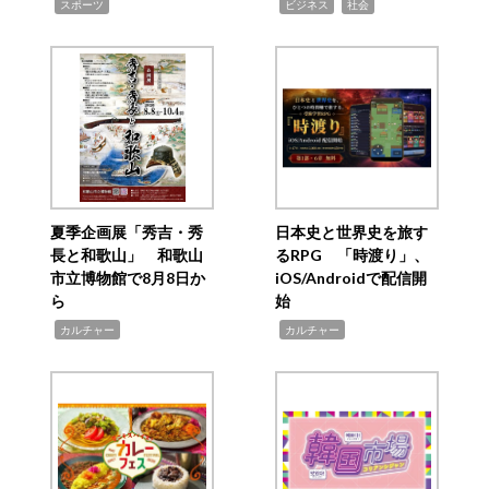
,
,
,
スポーツ
ビジネス
社会
夏季企画展「秀吉・秀
日本史と世界史を旅す
長と和歌山」 和歌山
るRPG 「時渡り」、
市立博物館で8月8日か
iOS/Androidで配信開
ら
始
,
,
カルチャー
カルチャー