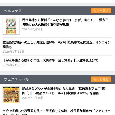
ヘルスケア
もっと見る
現代書林から新刊『こんなときには、まず、漢方！』 漢方三
考塾の15人の医師や薬剤師が執筆
2026年8月5日
重症筋無力症への正しい知識と理解を 8月8日広島市で公開講座、オンライン
配信も
2026年7月31日
【がんを生きる緩和ケア医・大橋洋平「足し算命」】天空を見上げて
2026年7月28日
フェスティバル
もっと見る
絶品屋台グルメが全国各地から大集結 “庶民派食フェス”第4
回「川口×絶品グルメビール＆日本酒祭り2026」を開催
2026年4月15日
自分で収穫した秋野菜を使って芋煮作りを体験 埼玉県加須市の「ファミリー