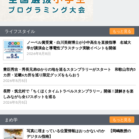
ライフスタイル
もっと見る
ノーベル賞受賞・白川英樹博士が小中高生を直接指導 名城大
学が講演会と導電性プラスチック実験イベントを開催
2026年8月8日
豊臣秀吉・秀長兄弟ゆかりの地を巡るスタンプラリーがスタート 和歌山市内5
カ所・近畿6カ所を巡り限定グッズをもらおう
2026年8月8日
長野・筑北村で「ちくほくタイムトラベルスタンプラリー」開催！謎解きを楽
しみながら全17スポットを巡る
2026年8月8日
まめ学
もっと見る
写真に埋まっている位置情報はおっかないのか 【岡嶋教授の
デジタル指南】