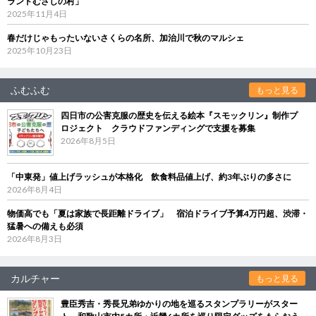
ランドむさしの村」
2025年11月4日
春だけじゃもったいないさくらの名所、加治川で秋のマルシェ
2025年10月23日
ふむふむ
もっと見る
四日市の公害克服の歴史を伝える絵本『スモックリン』制作プ
ロジェクト クラウドファンディングで支援を募集
2026年8月5日
「中東発」値上げラッシュが本格化 飲食料品値上げ、約3年ぶりの多さに
2026年8月4日
物価高でも「夏は家族で長距離ドライブ」 宿泊ドライブ予算4万円超、渋滞・
猛暑への備えも必須
2026年8月3日
カルチャー
もっと見る
豊臣秀吉・秀長兄弟ゆかりの地を巡るスタンプラリーがスター