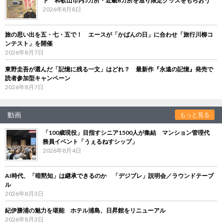
ト 和歌山市内5カ所・近畿6カ所を巡り限定グッズをもらおう
2026年8月8日
旅の思い出を五・七・五で！ エースが「かばんの日」に合わせ「旅行川柳コ
ンテスト」を開催
2026年8月7日
東野圭吾が選んだ「記憶に残る一文」はどれ？ 最新作『永遠の記憶』発売で
読者参加型キャンペーン
2026年8月7日
動画
もっと見る
「100歳現役」目指すシニア1500人が集結 マンション管理代
務員イベント「うぇるねすシップ」
2026年8月4日
AI時代、「暗黙知」は継承できるのか 「デジブレ」説明会／ラウンドテーブ
ル
2026年8月3日
紀伊勝浦の魅力を堪能 ホテル浦島、日昇館をリニューアル
2026年8月3日