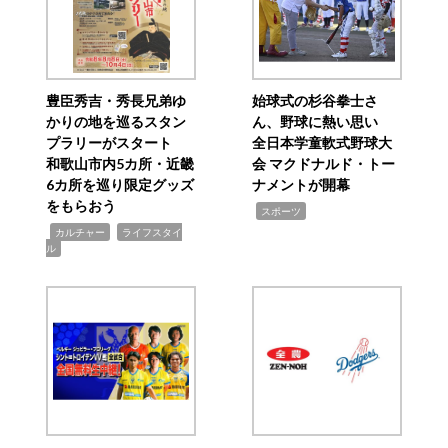
豊臣秀吉・秀長兄弟ゆ
始球式の杉谷拳士さ
かりの地を巡るスタン
ん、野球に熱い思い
プラリーがスタート
全日本学童軟式野球大
和歌山市内5カ所・近畿
会 マクドナルド・トー
6カ所を巡り限定グッズ
ナメントが開幕
をもらおう
,
スポーツ
,
,
カルチャー
ライフスタイ
ル