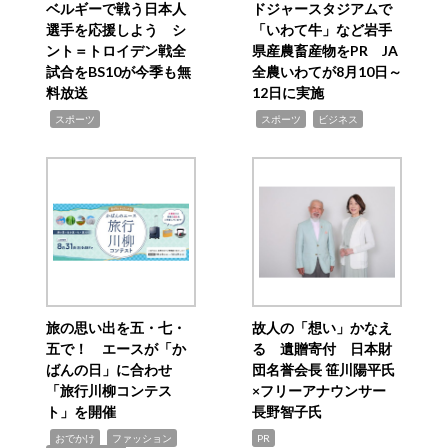
ベルギーで戦う日本人
ドジャースタジアムで
選手を応援しよう シ
「いわて牛」など岩手
ント＝トロイデン戦全
県産農畜産物をPR JA
試合をBS10が今季も無
全農いわてが8月10日～
料放送
12日に実施
,
,
,
スポーツ
スポーツ
ビジネス
旅の思い出を五・七・
故人の「想い」かなえ
五で！ エースが「か
る 遺贈寄付 日本財
ばんの日」に合わせ
団名誉会長 笹川陽平氏
「旅行川柳コンテス
×フリーアナウンサー
ト」を開催
長野智子氏
,
,
,
おでかけ
ファッション
PR