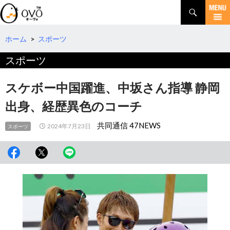
検
索
コ
ン
テ
ホーム
>
スポーツ
ン
スポーツ
ツ
へ
移
スケボー中国躍進、中坂さん指導 静岡
動
出身、経歴異色のコーチ
共同通信 47NEWS
2024年7月23日
スポーツ