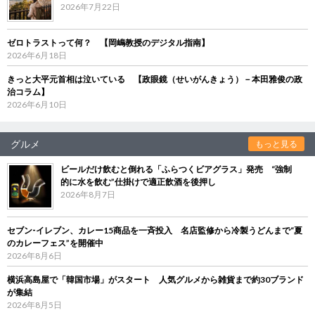
2026年7月22日
ゼロトラストって何？ 【岡嶋教授のデジタル指南】
2026年6月18日
きっと大平元首相は泣いている 【政眼鏡（せいがんきょう）－本田雅俊の政
治コラム】
2026年6月10日
グルメ
もっと見る
ビールだけ飲むと倒れる「ふらつくビアグラス」発売 “強制
的に水を飲む”仕掛けで適正飲酒を後押し
2026年8月7日
セブン‐イレブン、カレー15商品を一斉投入 名店監修から冷製うどんまで“夏
のカレーフェス”を開催中
2026年8月6日
横浜高島屋で「韓国市場」がスタート 人気グルメから雑貨まで約30ブランド
が集結
2026年8月5日