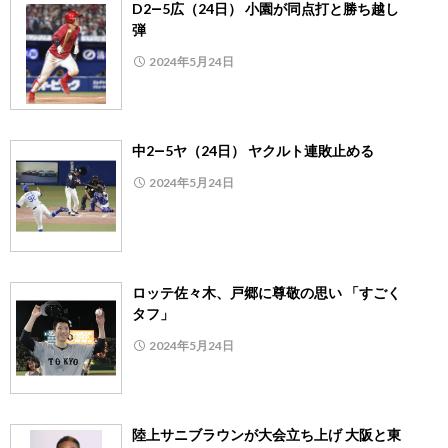
D2―5広（24日） 小園が同点打と勝ち越し
弾
2024年5月24日
中2―5ヤ（24日） ヤクルト連敗止める
2024年5月24日
ロッテ佐々木、戸郷に尊敬の思い 「すごく
タフ」
2024年5月24日
陸上サニブラウンが大会立ち上げ 大阪と東