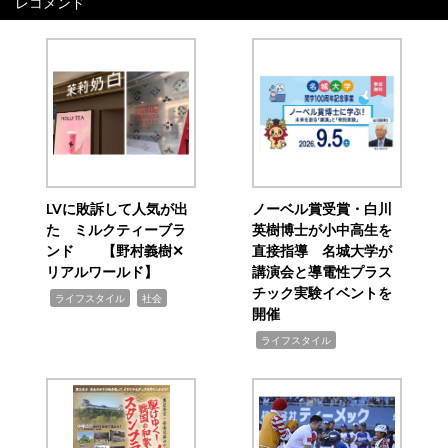
レコメンド
LVに敗訴して人気が出
ノーベル賞受賞・白川
た ミルクティーブラ
英樹博士が小中高生を
ンド 【野村義樹✕
直接指導 名城大学が
リアルワールド】
講演会と導電性プラス
チック実験イベントを
,
,
ライフスタイル
社会
開催
,
ライフスタイル