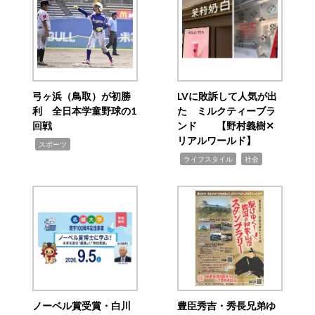
弓ヶ浜（鳥取）が初勝
LVに敗訴して人気が出
利 全日本学童野球の1
た ミルクティーブラ
回戦
ンド 【野村義樹✕
リアルワールド】
,
スポーツ
,
,
ライフスタイル
社会
ノーベル賞受賞・白川
豊臣秀吉・秀長兄弟ゆ