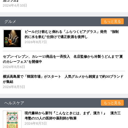
治コラム】
2026年6月10日
グルメ
もっと見る
ビールだけ飲むと倒れる「ふらつくビアグラス」発売 “強制
的に水を飲む”仕掛けで適正飲酒を後押し
2026年8月7日
セブン‐イレブン、カレー15商品を一斉投入 名店監修から冷製うどんまで“夏
のカレーフェス”を開催中
2026年8月6日
横浜高島屋で「韓国市場」がスタート 人気グルメから雑貨まで約30ブランド
が集結
2026年8月5日
ヘルスケア
もっと見る
現代書林から新刊『こんなときには、まず、漢方！』 漢方三
考塾の15人の医師や薬剤師が執筆
2026年8月5日