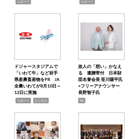
,
,
スポーツ
スポーツ
ドジャースタジアムで
故人の「想い」かなえ
「いわて牛」など岩手
る 遺贈寄付 日本財
県産農畜産物をPR JA
団名誉会長 笹川陽平氏
全農いわてが8月10日～
×フリーアナウンサー
12日に実施
長野智子氏
,
,
スポーツ
ビジネス
PR