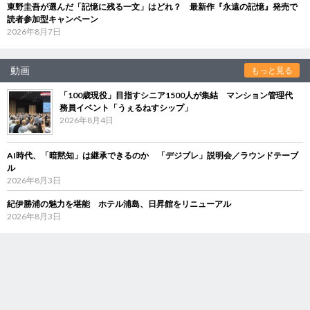
東野圭吾が選んだ「記憶に残る一文」はどれ？ 最新作『永遠の記憶』発売で
読者参加型キャンペーン
2026年8月7日
動画
もっと見る
「100歳現役」目指すシニア1500人が集結 マンション管理代
務員イベント「うぇるねすシップ」
2026年8月4日
AI時代、「暗黙知」は継承できるのか 「デジブレ」説明会／ラウンドテーブ
ル
2026年8月3日
紀伊勝浦の魅力を堪能 ホテル浦島、日昇館をリニューアル
2026年8月3日