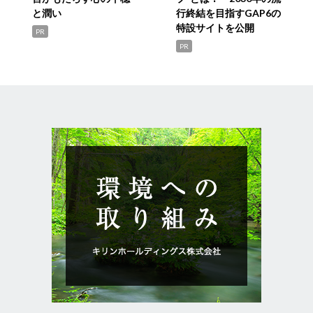
と潤い
行終結を目指すGAP6の
特設サイトを公開
PR
PR