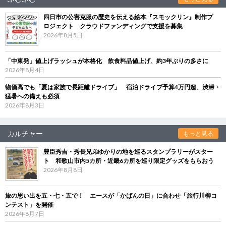
四日市の公害克服の歴史を伝える絵本『スモックリン』制作プ
ロジェクト クラウドファンディングで支援を募集
2026年8月5日
「中東発」値上げラッシュが本格化 飲食料品値上げ、約3年ぶりの多さに
2026年8月4日
物価高でも「夏は家族で長距離ドライブ」 宿泊ドライブ予算4万円超、渋滞・
猛暑への備えも必須
2026年8月3日
カルチャー
もっと見る
豊臣秀吉・秀長兄弟ゆかりの地を巡るスタンプラリーがスター
ト 和歌山市内5カ所・近畿6カ所を巡り限定グッズをもらおう
2026年8月8日
旅の思い出を五・七・五で！ エースが「かばんの日」に合わせ「旅行川柳コ
ンテスト」を開催
2026年8月7日