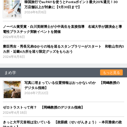
韓国旅行でau PAYを使うとPontaポイント最大20％還元！30
万店舗以上が対象に【9月30日まで】
2026年8月8日
ノーベル賞受賞・白川英樹博士が小中高生を直接指導 名城大学が講演会と導
電性プラスチック実験イベントを開催
2026年8月8日
豊臣秀吉・秀長兄弟ゆかりの地を巡るスタンプラリーがスタート 和歌山市内5
カ所・近畿6カ所を巡り限定グッズをもらおう
2026年8月8日
まめ学
もっと見る
写真に埋まっている位置情報はおっかないのか 【岡嶋教授の
デジタル指南】
2026年7月22日
ゼロトラストって何？ 【岡嶋教授のデジタル指南】
2026年6月18日
きっと大平元首相は泣いている 【政眼鏡（せいがんきょう）－本田雅俊の政