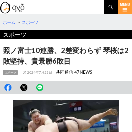
検
索
コ
ン
テ
ホーム
>
スポーツ
ン
スポーツ
ツ
へ
移
照ノ富士10連勝、2差変わらず 琴桜は2
動
敗堅持、貴景勝6敗目
共同通信 47NEWS
2024年7月23日
スポーツ