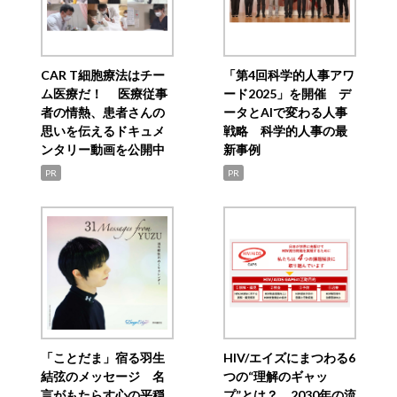
CAR T細胞療法はチー
「第4回科学的人事アワ
ム医療だ！ 医療従事
ード2025」を開催 デ
者の情熱、患者さんの
ータとAIで変わる人事
思いを伝えるドキュメ
戦略 科学的人事の最
ンタリー動画を公開中
新事例
PR
PR
「ことだま」宿る羽生
HIV/エイズにまつわる6
結弦のメッセージ 名
つの“理解のギャッ
言がもたらす心の平穏
プ”とは？ 2030年の流