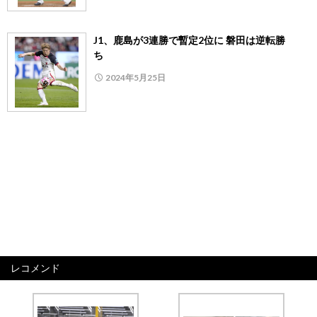
J1、鹿島が3連勝で暫定2位に 磐田は逆転勝
ち
2024年5月25日
レコメンド