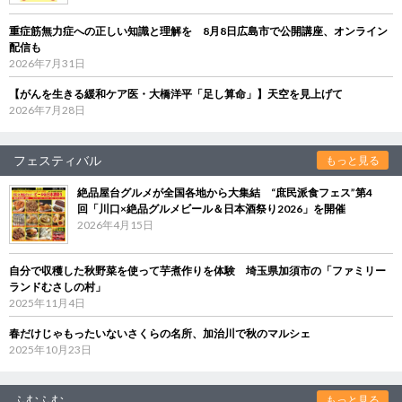
重症筋無力症への正しい知識と理解を 8月8日広島市で公開講座、オンライン
配信も
2026年7月31日
【がんを生きる緩和ケア医・大橋洋平「足し算命」】天空を見上げて
2026年7月28日
フェスティバル
もっと見る
絶品屋台グルメが全国各地から大集結 “庶民派食フェス”第4
回「川口×絶品グルメビール＆日本酒祭り2026」を開催
2026年4月15日
自分で収穫した秋野菜を使って芋煮作りを体験 埼玉県加須市の「ファミリー
ランドむさしの村」
2025年11月4日
春だけじゃもったいないさくらの名所、加治川で秋のマルシェ
2025年10月23日
ふむふむ
もっと見る