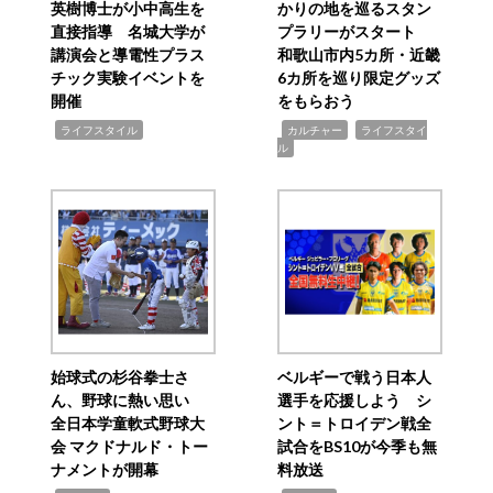
英樹博士が小中高生を
かりの地を巡るスタン
直接指導 名城大学が
プラリーがスタート
講演会と導電性プラス
和歌山市内5カ所・近畿
チック実験イベントを
6カ所を巡り限定グッズ
開催
をもらおう
,
,
,
ライフスタイル
カルチャー
ライフスタイ
ル
始球式の杉谷拳士さ
ベルギーで戦う日本人
ん、野球に熱い思い
選手を応援しよう シ
全日本学童軟式野球大
ント＝トロイデン戦全
会 マクドナルド・トー
試合をBS10が今季も無
ナメントが開幕
料放送