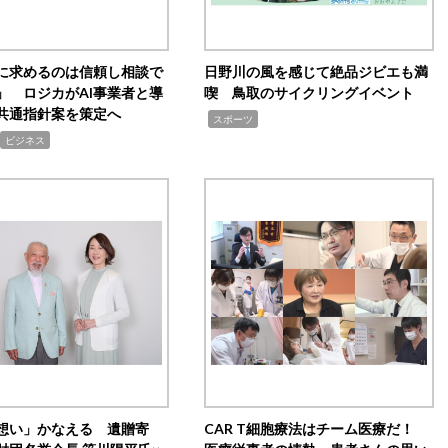
Iに求めるのは信頼し相談で
日野川の風を感じて絶品ジビエも満
」 ロジカがAI事業者と導
喫 鳥取のサイクリングイベント
共通指針案を策定へ
,
スポーツ
ビジネス
想い」かなえる 遺贈寄
CAR T細胞療法はチーム医療だ！