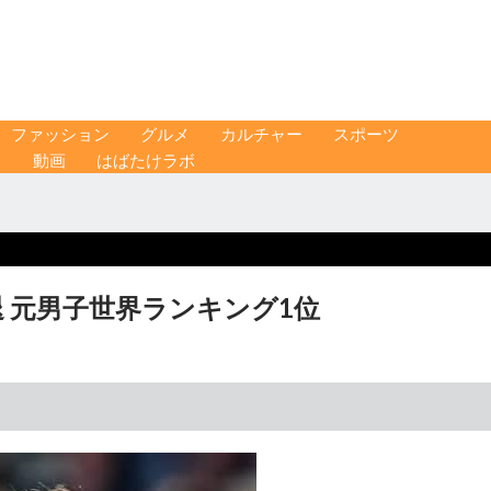
ファッション
グルメ
カルチャー
スポーツ
ス
動画
はばたけラボ
 元男子世界ランキング1位