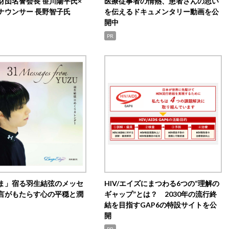
財団名誉会長 笹川陽平氏×
医療従事者の情熱、患者さんの思い
ナウンサー 長野智子氏
を伝えるドキュメンタリー動画を公
開中
PR
ま」宿る羽生結弦のメッセ
HIV/エイズにまつわる6つの“理解の
言がもたらす心の平穏と潤
ギャップ”とは？ 2030年の流行終
結を目指すGAP6の特設サイトを公
開
PR