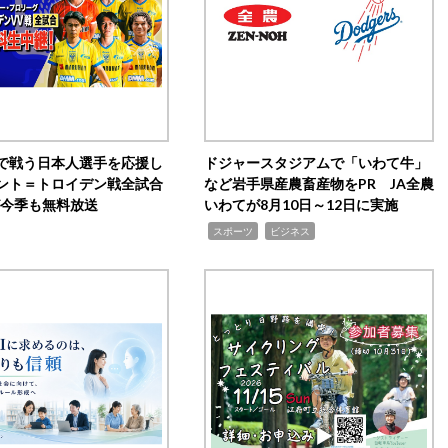
で戦う日本人選手を応援し
ドジャースタジアムで「いわて牛」
ント＝トロイデン戦全試合
など岩手県産農畜産物をPR JA全農
0が今季も無料放送
いわてが8月10日～12日に実施
,
,
スポーツ
ビジネス