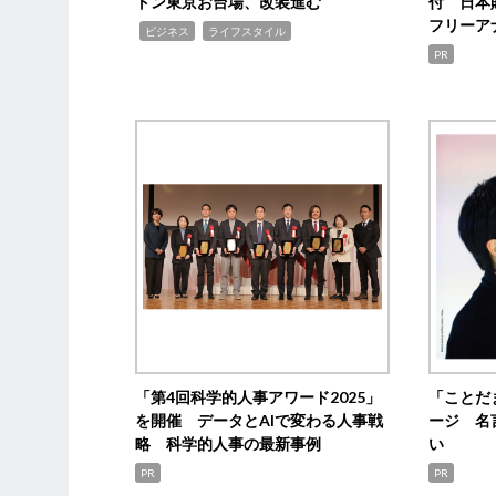
トン東京お台場、改装進む
付 日本
フリーア
,
,
ビジネス
ライフスタイル
PR
「第4回科学的人事アワード2025」
「ことだ
を開催 データとAIで変わる人事戦
ージ 名
略 科学的人事の最新事例
い
PR
PR