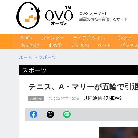
OVO [オーヴォ]
話題の情報を発信するサイト
コンテンツへ移動
検
SDGs
ジェンダー
ライフスタイル
エンタメ
索
おでかけ
まめ学
デジもの
ペット
ビジネ
ホーム
>
スポーツ
スポーツ
テニス、A・マリーが五輪で引退
共同通信 47NEWS
2024年7月23日
スポーツ