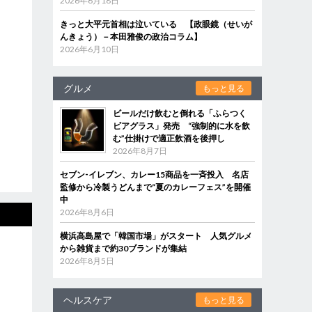
2026年6月18日
きっと大平元首相は泣いている 【政眼鏡（せいが
んきょう）－本田雅俊の政治コラム】
2026年6月10日
グルメ
もっと見る
ビールだけ飲むと倒れる「ふらつく
ビアグラス」発売 “強制的に水を飲
む”仕掛けで適正飲酒を後押し
2026年8月7日
セブン‐イレブン、カレー15商品を一斉投入 名店
監修から冷製うどんまで“夏のカレーフェス”を開催
中
2026年8月6日
横浜高島屋で「韓国市場」がスタート 人気グルメ
から雑貨まで約30ブランドが集結
2026年8月5日
ヘルスケア
もっと見る