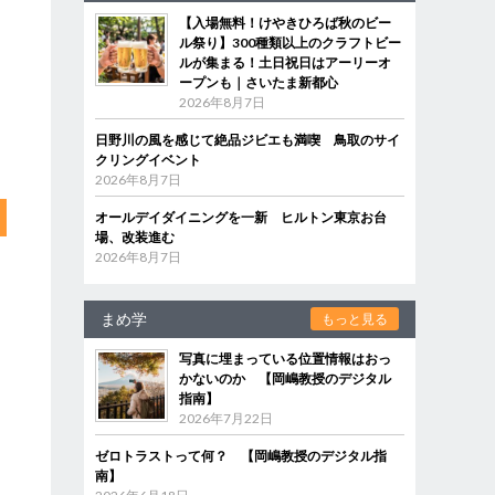
【入場無料！けやきひろば秋のビー
ル祭り】300種類以上のクラフトビー
ルが集まる！土日祝日はアーリーオ
ープンも｜さいたま新都心
2026年8月7日
日野川の風を感じて絶品ジビエも満喫 鳥取のサイ
クリングイベント
2026年8月7日
オールデイダイニングを一新 ヒルトン東京お台
場、改装進む
2026年8月7日
まめ学
もっと見る
写真に埋まっている位置情報はおっ
かないのか 【岡嶋教授のデジタル
指南】
2026年7月22日
ゼロトラストって何？ 【岡嶋教授のデジタル指
南】