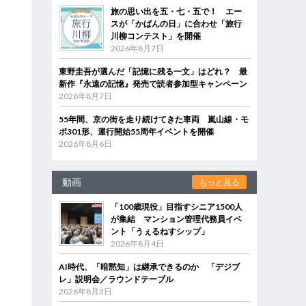
旅の思い出を五・七・五で！ エー
スが「かばんの日」に合わせ「旅行
川柳コンテスト」を開催
2026年8月7日
東野圭吾が選んだ「記憶に残る一文」はどれ？ 最
新作『永遠の記憶』発売で読者参加型キャンペーン
2026年8月7日
55年間、京の街を走り続けてきた車両 嵐山線・モ
ボ301形、運行開始55周年イベントを開催
2026年8月6日
動画
もっと見る
「100歳現役」目指すシニア1500人
が集結 マンション管理代務員イベ
ント「うぇるねすシップ」
2026年8月4日
AI時代、「暗黙知」は継承できるのか 「デジブ
レ」説明会／ラウンドテーブル
2026年8月3日