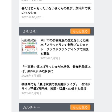
春だけじゃもったいないさくらの名所、加治川で秋
のマルシェ
2025年10月23日
ふむふむ
もっと見る
四日市の公害克服の歴史を伝える絵
本『スモックリン』制作プロジェク
ト クラウドファンディングで支援
を募集
2026年8月5日
「中東発」値上げラッシュが本格化 飲食料品値上
げ、約3年ぶりの多さに
2026年8月4日
物価高でも「夏は家族で長距離ドライブ」 宿泊ド
ライブ予算4万円超、渋滞・猛暑への備えも必須
2026年8月3日
カルチャー
もっと見る