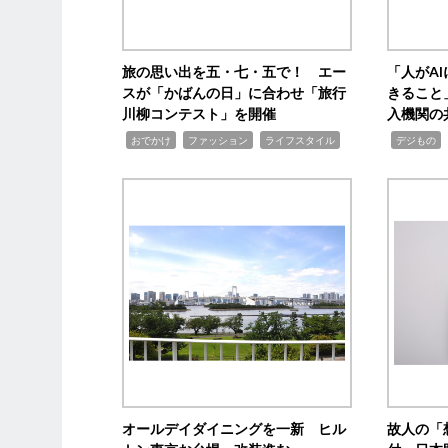
旅の思い出を五・七・五で！ エー
「人がA
スが「かばんの日」に合わせ「旅行
きること
川柳コンテスト」を開催
入機関の
,
,
,
,
,
おでかけ
ファッション
ライフスタイル
デジもの
オールデイダイニングを一新 ヒル
故人の「