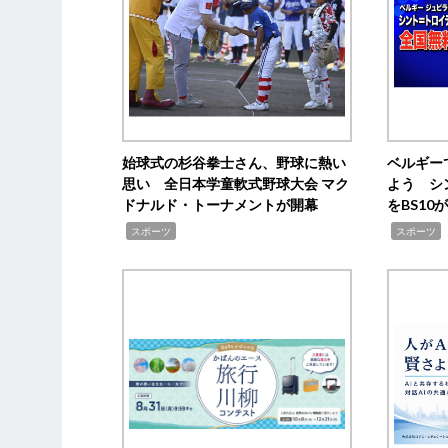
始球式の杉谷拳士さん、野球に熱い
ベルギー
思い 全日本学童軟式野球大会 マク
よう シ
ドナルド・トーナメントが開幕
をBS1
,
,
スポーツ
スポーツ