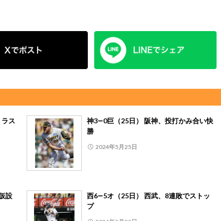
トラス
神3―0巨（25日） 阪神、投打かみ合い快
勝
2024年5月25日
仮設
西6―5オ（25日） 西武、8連敗でストッ
プ