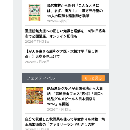
現代書林から新刊『こんなときに
は、まず、漢方！』 漢方三考塾の
15人の医師や薬剤師が執筆
2026年8月5日
重症筋無力症への正しい知識と理解を 8月8日広島
市で公開講座、オンライン配信も
2026年7月31日
【がんを生きる緩和ケア医・大橋洋平「足し算
命」】天空を見上げて
2026年7月28日
フェスティバル
もっと見る
絶品屋台グルメが全国各地から大集
結 “庶民派食フェス”第4回「川口×
絶品グルメビール＆日本酒祭り
2026」を開催
2026年4月15日
自分で収穫した秋野菜を使って芋煮作りを体験 埼
玉県加須市の「ファミリーランドむさしの村」
2025年11月4日