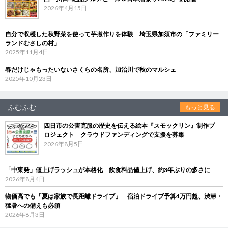
2026年4月15日
自分で収穫した秋野菜を使って芋煮作りを体験 埼玉県加須市の「ファミリー
ランドむさしの村」
2025年11月4日
春だけじゃもったいないさくらの名所、加治川で秋のマルシェ
2025年10月23日
ふむふむ
もっと見る
四日市の公害克服の歴史を伝える絵本『スモックリン』制作プ
ロジェクト クラウドファンディングで支援を募集
2026年8月5日
「中東発」値上げラッシュが本格化 飲食料品値上げ、約3年ぶりの多さに
2026年8月4日
物価高でも「夏は家族で長距離ドライブ」 宿泊ドライブ予算4万円超、渋滞・
猛暑への備えも必須
2026年8月3日