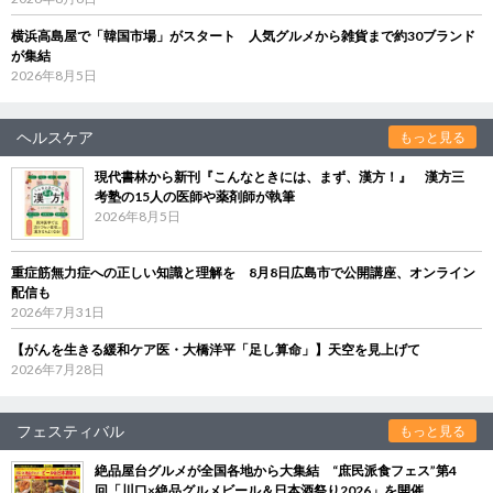
横浜高島屋で「韓国市場」がスタート 人気グルメから雑貨まで約30ブランド
が集結
2026年8月5日
ヘルスケア
もっと見る
現代書林から新刊『こんなときには、まず、漢方！』 漢方三
考塾の15人の医師や薬剤師が執筆
2026年8月5日
重症筋無力症への正しい知識と理解を 8月8日広島市で公開講座、オンライン
配信も
2026年7月31日
【がんを生きる緩和ケア医・大橋洋平「足し算命」】天空を見上げて
2026年7月28日
フェスティバル
もっと見る
絶品屋台グルメが全国各地から大集結 “庶民派食フェス”第4
回「川口×絶品グルメビール＆日本酒祭り2026」を開催