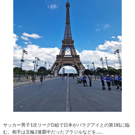
サッカー男子1次リーグD組で日本がパラグアイとの第1戦に臨
む。相手は五輪2連覇中だったブラジルなどを……