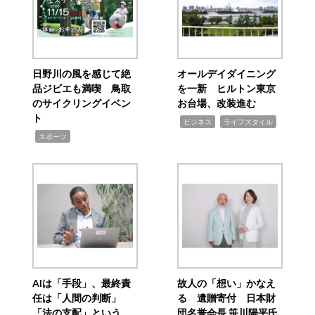
日野川の風を感じて絶
オールデイダイニング
品ジビエも満喫 鳥取
を一新 ヒルトン東京
のサイクリングイベン
お台場、改装進む
ト
,
,
ビジネス
ライフスタイル
,
スポーツ
AIは「手段」、最終責
故人の「想い」かなえ
任は「人間の判断」
る 遺贈寄付 日本財
「法の支配」という
団名誉会長 笹川陽平氏