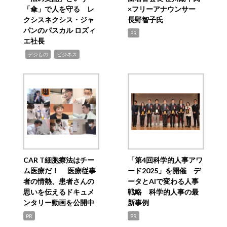
「傘」で人を守る レ
×フリーアナウンサー
クシスネクシス・ジャ
長野智子氏
パンのパスカル ロズィ
PR
エ社長
,
,
デジもの
ビジネス
CAR T細胞療法はチー
「第4回科学的人事アワ
ム医療だ！ 医療従事
ード2025」を開催 デ
者の情熱、患者さんの
ータとAIで変わる人事
思いを伝えるドキュメ
戦略 科学的人事の最
ンタリー動画を公開中
新事例
PR
PR