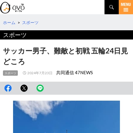
検
索
コ
ン
テ
ホーム
>
スポーツ
ン
スポーツ
ツ
へ
移
サッカー男子、難敵と初戦 五輪24日見
動
どころ
共同通信 47NEWS
2024年7月23日
スポーツ