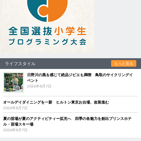
ライフスタイル
もっと見る
日野川の風を感じて絶品ジビエも満喫 鳥取のサイクリングイ
ベント
2026年8月7日
オールデイダイニングを一新 ヒルトン東京お台場、改装進む
2026年8月7日
夏の苗場が夏のアクティビティー拡充へ 四季の各魅力を創出プリンスホテ
ル・苗場スキー場
2026年8月7日