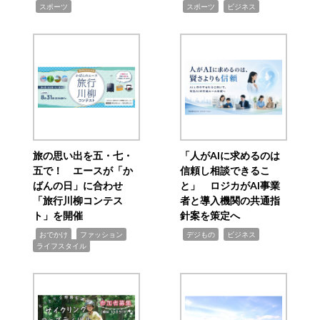
,
,
,
スポーツ
スポーツ
ビジネス
旅の思い出を五・七・
「人がAIに求めるのは
五で！ エースが「か
信頼し相談できるこ
ばんの日」に合わせ
と」 ロジカがAI事業
「旅行川柳コンテス
者と導入機関の共通指
ト」を開催
針案を策定へ
,
,
,
,
,
おでかけ
ファッション
デジもの
ビジネス
ライフスタイル