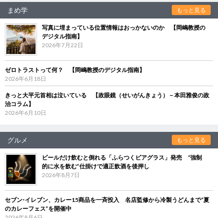
まめ学
もっと見る
写真に埋まっている位置情報はおっかないのか 【岡嶋教授の
デジタル指南】
2026年7月22日
ゼロトラストって何？ 【岡嶋教授のデジタル指南】
2026年6月18日
きっと大平元首相は泣いている 【政眼鏡（せいがんきょう）－本田雅俊の政
治コラム】
2026年6月10日
グルメ
もっと見る
ビールだけ飲むと倒れる「ふらつくビアグラス」発売 “強制
的に水を飲む”仕掛けで適正飲酒を後押し
2026年8月7日
セブン‐イレブン、カレー15商品を一斉投入 名店監修から冷製うどんまで“夏
のカレーフェス”を開催中
2026年8月6日