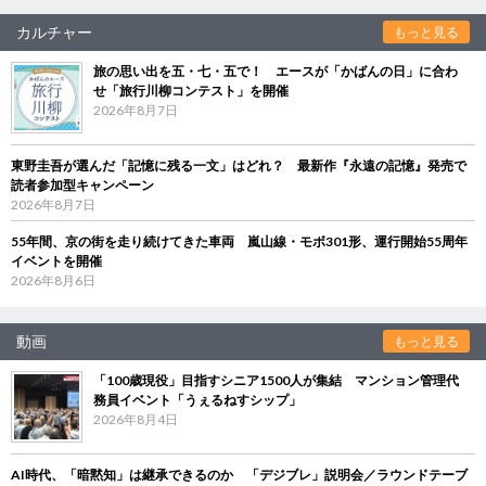
カルチャー
もっと見る
旅の思い出を五・七・五で！ エースが「かばんの日」に合わ
せ「旅行川柳コンテスト」を開催
2026年8月7日
東野圭吾が選んだ「記憶に残る一文」はどれ？ 最新作『永遠の記憶』発売で
読者参加型キャンペーン
2026年8月7日
55年間、京の街を走り続けてきた車両 嵐山線・モボ301形、運行開始55周年
イベントを開催
2026年8月6日
動画
もっと見る
「100歳現役」目指すシニア1500人が集結 マンション管理代
務員イベント「うぇるねすシップ」
2026年8月4日
AI時代、「暗黙知」は継承できるのか 「デジブレ」説明会／ラウンドテーブ