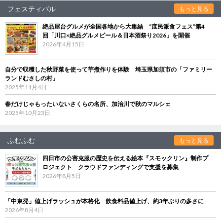
フェスティバル
もっと見る
絶品屋台グルメが全国各地から大集結 “庶民派食フェス”第4
回「川口×絶品グルメビール＆日本酒祭り2026」を開催
2026年4月15日
自分で収穫した秋野菜を使って芋煮作りを体験 埼玉県加須市の「ファミリー
ランドむさしの村」
2025年11月4日
春だけじゃもったいないさくらの名所、加治川で秋のマルシェ
2025年10月23日
ふむふむ
もっと見る
四日市の公害克服の歴史を伝える絵本『スモックリン』制作プ
ロジェクト クラウドファンディングで支援を募集
2026年8月5日
「中東発」値上げラッシュが本格化 飲食料品値上げ、約3年ぶりの多さに
2026年8月4日