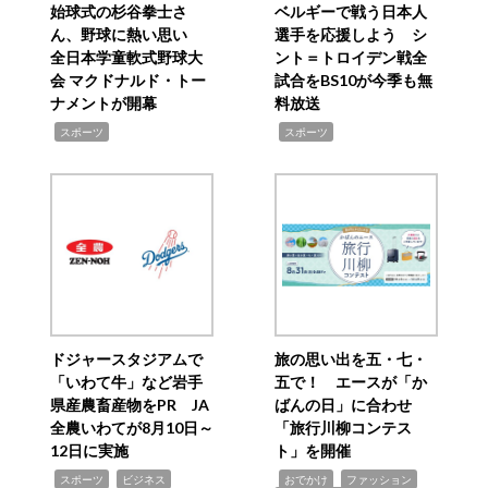
始球式の杉谷拳士さ
ベルギーで戦う日本人
ん、野球に熱い思い
選手を応援しよう シ
全日本学童軟式野球大
ント＝トロイデン戦全
会 マクドナルド・トー
試合をBS10が今季も無
ナメントが開幕
料放送
,
,
スポーツ
スポーツ
ドジャースタジアムで
旅の思い出を五・七・
「いわて牛」など岩手
五で！ エースが「か
県産農畜産物をPR JA
ばんの日」に合わせ
全農いわてが8月10日～
「旅行川柳コンテス
12日に実施
ト」を開催
,
,
,
,
,
スポーツ
ビジネス
おでかけ
ファッション