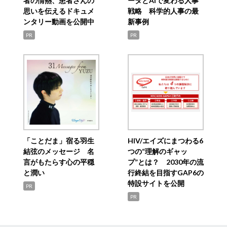
者の情熱、患者さんの
ータとAIで変わる人事
思いを伝えるドキュメ
戦略 科学的人事の最
ンタリー動画を公開中
新事例
PR
PR
「ことだま」宿る羽生
HIV/エイズにまつわる6
結弦のメッセージ 名
つの“理解のギャッ
言がもたらす心の平穏
プ”とは？ 2030年の流
と潤い
行終結を目指すGAP6の
特設サイトを公開
PR
PR