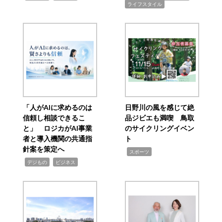
ライフスタイル
「人がAIに求めるのは
日野川の風を感じて絶
信頼し相談できるこ
品ジビエも満喫 鳥取
と」 ロジカがAI事業
のサイクリングイベン
者と導入機関の共通指
ト
針案を策定へ
,
スポーツ
,
,
デジもの
ビジネス