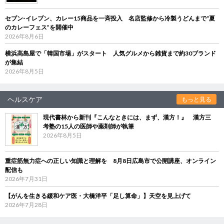
セブン‐イレブン、カレー15商品を一斉投入 名店監修から冷製うどんまで“夏
のカレーフェス”を開催中
2026年8月6日
横浜高島屋で「韓国市場」がスタート 人気グルメから雑貨まで約30ブランド
が集結
2026年8月5日
ヘルスケア
もっと見る
現代書林から新刊『こんなときには、まず、漢方！』 漢方三
考塾の15人の医師や薬剤師が執筆
2026年8月5日
重症筋無力症への正しい知識と理解を 8月8日広島市で公開講座、オンライン
配信も
2026年7月31日
【がんを生きる緩和ケア医・大橋洋平「足し算命」】天空を見上げて
2026年7月28日