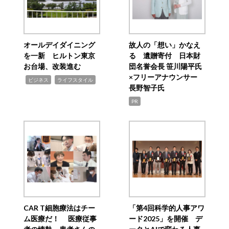
オールデイダイニング
故人の「想い」かなえ
を一新 ヒルトン東京
る 遺贈寄付 日本財
お台場、改装進む
団名誉会長 笹川陽平氏
×フリーアナウンサー
,
,
ビジネス
ライフスタイル
長野智子氏
PR
CAR T細胞療法はチー
「第4回科学的人事アワ
ム医療だ！ 医療従事
ード2025」を開催 デ