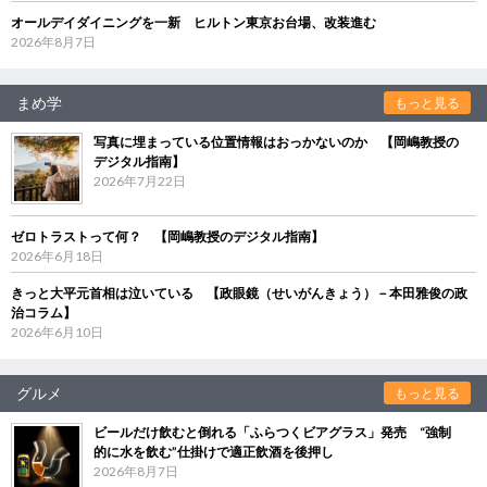
オールデイダイニングを一新 ヒルトン東京お台場、改装進む
2026年8月7日
まめ学
もっと見る
写真に埋まっている位置情報はおっかないのか 【岡嶋教授の
デジタル指南】
2026年7月22日
ゼロトラストって何？ 【岡嶋教授のデジタル指南】
2026年6月18日
きっと大平元首相は泣いている 【政眼鏡（せいがんきょう）－本田雅俊の政
治コラム】
2026年6月10日
グルメ
もっと見る
ビールだけ飲むと倒れる「ふらつくビアグラス」発売 “強制
的に水を飲む”仕掛けで適正飲酒を後押し
2026年8月7日