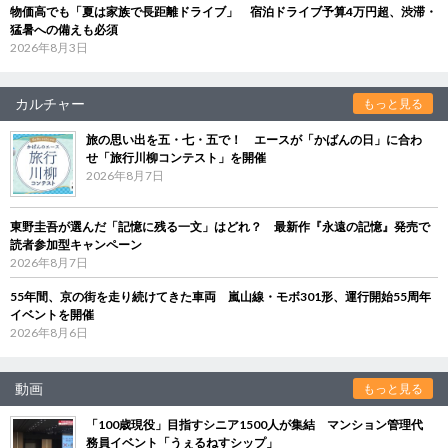
物価高でも「夏は家族で長距離ドライブ」 宿泊ドライブ予算4万円超、渋滞・
猛暑への備えも必須
2026年8月3日
カルチャー
もっと見る
旅の思い出を五・七・五で！ エースが「かばんの日」に合わ
せ「旅行川柳コンテスト」を開催
2026年8月7日
東野圭吾が選んだ「記憶に残る一文」はどれ？ 最新作『永遠の記憶』発売で
読者参加型キャンペーン
2026年8月7日
55年間、京の街を走り続けてきた車両 嵐山線・モボ301形、運行開始55周年
イベントを開催
2026年8月6日
動画
もっと見る
「100歳現役」目指すシニア1500人が集結 マンション管理代
務員イベント「うぇるねすシップ」