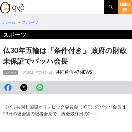
検
索
コ
ン
テ
ホーム
>
スポーツ
ン
スポーツ
ツ
へ
移
仏30年五輪は「条件付き」 政府の財政
動
未保証でバッハ会長
共同通信 47NEWS
2024年7月24日
スポーツ
【パリ共同】国際オリンピック委員会（IOC）のバッハ会長は
23日の総会後の記者会見で、総会最終日の2……